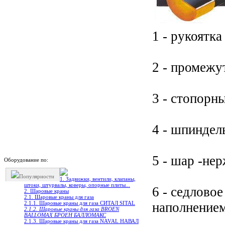
1 - рукоятка
2 - промежу
3 - стопорн
4 - шпиндел
5 - шар -не
Оборудование по:
Популярности
1. Задвижки, вентили, клапаны,
штоки, штурвалы, коверы, опорные плиты...
6 - седлово
2. Шаровые краны
2.1. Шаровые краны для газа
наполнением
2.1.1. Шаровые краны для газа СИТАЛ SITAL
2.1.2. Шаровые краны для газа BROEN
BALLOMAX БРОЕН БАЛЛОМАКС
2.1.3. Шаровые краны для газа NAVAL НАВАЛ