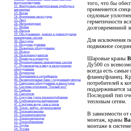
того, что бы обес
воздухоотводчики
22. Контрольно-измерительные приборы и
применяется спец
автоматика
23. Котлы
седловые уплотнен
24. Крепежные аксессуары
25. Лист
герметичности всл
26. Металлопрокат
долговременной э
27. Мойки
28. Насосы
29. Обслуживание, ремонт и реконструкция
инженерных систем
Для исключения п
30. Писсуары
31. Поддоны душевые
подвижное соедин
32. Пожарное оборудование
33. Полоса
34. Полотенцесушители
Шаровые краны
B
35. Приводы к арматуре
36. Проектирование инженерных систем
Ду500 со всевозм
37. Пусконаладка и ввод в эксплуатацию
оборудования
всегда есть самые 
38. Радиаторы
фланец/фланец. К
39. Разрешения и сертификаты
40. Расширительные баки / гидроаккамуляторы
потребителей к к
41. Сварочное оборудование и аксессуары
42. Системы отопления "Теплый пол"
поддерживается за
43. Сифоны
44. Смесители
Последний тип оч
45. Средства учета теплопотребления
тепловым сетям.
46. Стабилизаторы напряжения
47. Счетчики воды, газа и тепла
48. Тепло- вибро- шумоизоляция
49. Теплоавтоматика
В зависимости от
50. Тепловентиляторы
51. Теплогенераторы
монтаж, краны
Ba
52. Теплообменники
монтаже в систем
53. Трубы
54. Уголки