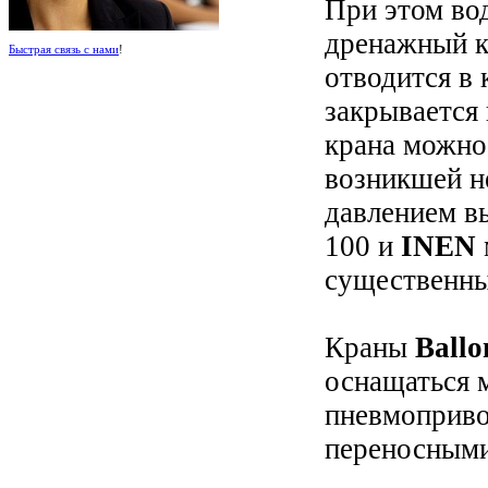
При этом во
дренажный к
Быстрая связь с нами
!
отводится в 
закрывается 
крана можно
возникшей н
давлением в
100 и
INEN
существенны
Краны
Ball
оснащаться 
пневмоприво
переносными