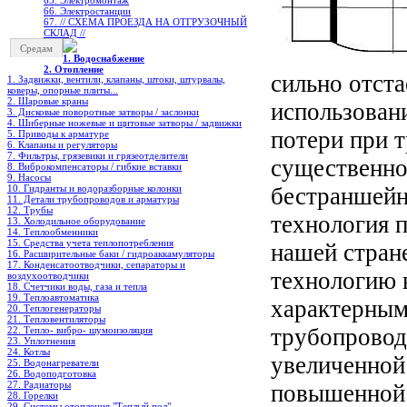
65. Электромонтаж
66. Электростанции
67. // СХЕМА ПРОЕЗДА НА ОТГРУЗОЧНЫЙ
СКЛАД //
Средам
1. Водоснабжение
2. Отопление
сильно отст
1. Задвижки, вентили, клапаны, штоки, штурвалы,
коверы, опорные плиты...
2. Шаровые краны
использован
3. Дисковые поворотные затворы / заслонки
4. Шиберные ножевые и щитовые затворы / задвижки
потери при 
5. Приводы к арматуре
6. Клапаны и регуляторы
7. Фильтры, грязевики и грязеотделители
существенно
8. Виброкомпенсаторы / гибкие вставки
9. Насосы
10. Гидранты и водоразборные колонки
бестраншейн
11. Детали трубопроводов и арматуры
12. Трубы
технология п
13. Холодильное oборудование
14. Теплообменники
15. Средства учета теплопотребления
нашей стран
16. Расширительные баки / гидроаккамуляторы
17. Конденсатоотводчики, сепараторы и
технологию в
воздухоотводчики
18. Счетчики воды, газа и тепла
19. Теплоавтоматика
характерным
20. Теплогенераторы
21. Тепловентиляторы
трубопровод
22. Тепло- вибро- шумоизоляция
23. Уплотнения
24. Котлы
увеличенной
25. Водонагреватели
26. Водоподготовка
27. Радиаторы
повышенной 
28. Горелки
29. Системы отопления "Теплый пол"