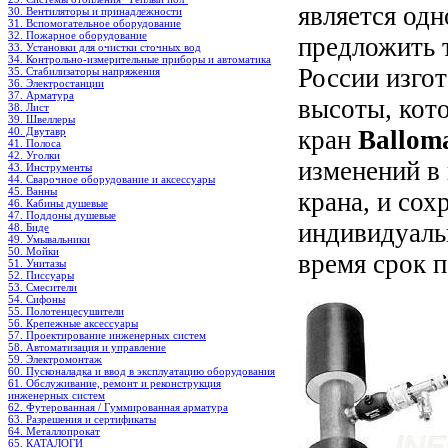
является од
30. Вентиляторы и принадлежности
31. Вспомогательное оборудование
32. Пожарное оборудование
предложить 
33. Установки для очистки сточных вод
34. Контрольно-измерительные приборы и автоматика
России изго
35. Стабилизаторы напряжения
36. Электростанции
37. Арматура
высоты, кот
38. Лист
39. Швеллеры
40. Двутавр
кран
Ballom
41. Полоса
42. Уголки
изменений в
43. Инструменты
44. Сварочное оборудование и аксессуары
45. Ванны
крана, и сох
46. Кабины душевые
47. Поддоны душевые
индивидуаль
48. Биде
49. Умывальники
50. Мойки
время срок п
51. Унитазы
52. Писсуары
53. Смесители
54. Сифоны
55. Полотенцесушители
56. Крепежные аксессуары
57. Проектирование инженерных систем
58. Автоматизация и управление
59. Электромонтаж
60. Пусконаладка и ввод в эксплуатацию оборудования
61. Обслуживание, ремонт и реконструкция
инженерных систем
62. Футерованная / Гуммированная арматура
63. Разрешения и сертификаты
64. Металлопрокат
65. КАТАЛОГИ