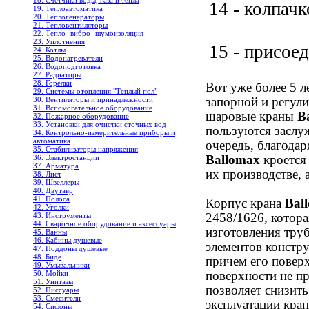
18. Счетчики воды, газа и тепла
14 - колпачк
19. Теплоавтоматика
20. Теплогенераторы
21. Тепловентиляторы
22. Тепло- вибро- шумоизоляция
23. Уплотнения
15 - присое
24. Котлы
25. Водонагреватели
26. Водоподготовка
27. Радиаторы
28. Горелки
Вот уже более 5 л
29. Системы отопления "Теплый пол"
запорной и регул
30. Вентиляторы и принадлежности
31. Вспомогательное оборудование
шаровые краны
B
32. Пожарное оборудование
33. Установки для очистки сточных вод
пользуются заслу
34. Контрольно-измерительные приборы и
автоматика
очередь, благодар
35. Стабилизаторы напряжения
Ballomax
кроется
36. Электростанции
37. Арматура
их производстве, 
38. Лист
39. Швеллеры
40. Двутавр
41. Полоса
Корпус крана
Bal
42. Уголки
2458/1626, котора
43. Инструменты
44. Сварочное оборудование и аксессуары
изготовления тру
45. Ванны
46. Кабины душевые
элементов констру
47. Поддоны душевые
48. Биде
причем его поверх
49. Умывальники
поверхности не п
50. Мойки
51. Унитазы
позволяет снизить
52. Писсуары
53. Смесители
эксплуатации кра
54. Сифоны