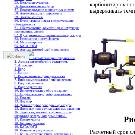
55. Полотенцесушители
карбонизированно
56. Крепежные аксессуары
выдерживать темп
57. Проектирование инженерных систем
58. Автоматизация и управление
59. Электромонтаж
60. Пусконаладка и ввод в эксплуатацию
оборудования
61. Обслуживание, ремонт и реконструкция
инженерных систем
62. Футерованная / Гуммированная арматура
63. Разрешения и сертификаты
64. Металлопрокат
65. КАТАЛОГИ
66. Аренда автомобилей с водителем.
Алфавиту
1. Автоматизация и управление
2. Аренда автомобилей с водителем.
3. Арматура
4. Биде
5. Ванны
6. Вентиляторы и принадлежности
7. Виброкомпенсаторы / гибкие вставки
8. Водонагреватели
9. Водоподготовка
10. Вспомогательное оборудование
11. Гидранты и водоразборные колонки
12. Горелки
13. Двутавр
14. Детали трубопроводов и арматуры
15. Дисковые поворотные затворы / заслонки
16. Задвижки, вентили, клапаны, штоки,
штурвалы, коверы, опорные плиты...
Рис
17. Инструменты
18. Кабины душевые
19. КАТАЛОГИ
20. Клапаны и регуляторы
Расчетный срок с
21. Конденсатоотводчики, сепараторы и