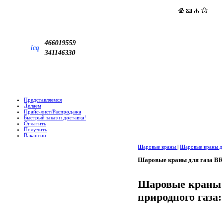
466019559
icq
341146330
Представляемся
Делаем
Прайс-лист/Распродажа
Быстрый заказ и доставка!
Оплатить
Получить
Вакансии
Шаровые краны
|
Шаровые краны д
Шаровые краны для газ
Шаровые краны B
природного газа