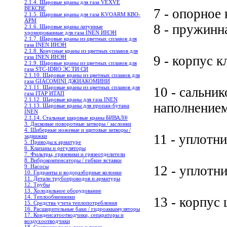
2.1.4. Шаровые краны для газа VEXVE
ВЕКСВЕ
7 - опорное
2.1.5. Шаровые краны для газа KVOARM КВО-
АРМ
8 - пружинн
2.1.6. Шаровые краны латунные
хромированные для газа INEN ИНЭН
2.1.7. Шаровые краны из цветных сплавов для
газа INEN ИНЭН
2.1.8. Конусные краны из цветных сплавов для
9 - корпус к
газа INEN ИНЭН
2.1.9. Шаровые краны из цветных сплавов для
газа STC-IDRO ЭС ТИ СИ
2.1.10. Шаровые краны из цветных сплавов для
газа GIACOMINI ДЖИАКОМИНИ
2.1.11. Шаровые краны из цветных сплавов для
10 - сальни
газа ITAP ИТАП
2.1.12. Шаровые краны для газа INEN
наполнением
2.1.13. Шаровые краны для пропан-бутана
INEN
2.1.14. Стальные шаровые краны БИВАЛ®
3. Дисковые поворотные затворы / заслонки
4. Шиберные ножевые и щитовые затворы /
11 - уплотн
задвижки
5. Приводы к арматуре
6. Клапаны и регуляторы
7. Фильтры, грязевики и грязеотделители
8. Виброкомпенсаторы / гибкие вставки
12 - уплотн
9. Насосы
10. Гидранты и водоразборные колонки
11. Детали трубопроводов и арматуры
12. Трубы
13. Холодильное oборудование
14. Теплообменники
13 - корпус
15. Средства учета теплопотребления
16. Расширительные баки / гидроаккамуляторы
17. Конденсатоотводчики, сепараторы и
воздухоотводчики