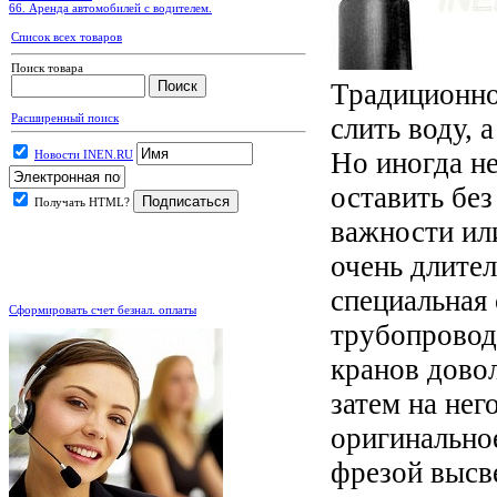
66. Аренда автомобилей с водителем.
Список всех товаров
Поиск товара
Традиционно
Расширенный поиск
слить воду, 
Но иногда н
Новости INEN.RU
оставить бе
Получать HTML?
важности или
очень длите
.
специальная 
Сформировать счет безнал. оплаты
трубопровод
кранов довол
затем на не
оригинальное
фрезой высв