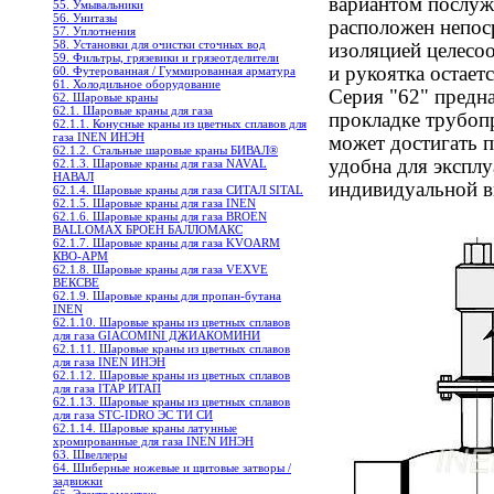
вариантом послу
55. Умывальники
56. Унитазы
расположен непоср
57. Уплотнения
58. Установки для очистки сточных вод
изоляцией целесо
59. Фильтры, грязевики и грязеотделители
и рукоятка остает
60. Футерованная / Гуммированная арматура
61. Холодильное oборудование
Серия "62" предн
62. Шаровые краны
62.1. Шаровые краны для газа
прокладке трубоп
62.1.1. Конусные краны из цветных сплавов для
газа INEN ИНЭН
может достигать п
62.1.2. Стальные шаровые краны БИВАЛ®
удобна для экспл
62.1.3. Шаровые краны для газа NAVAL
НАВАЛ
индивидуальной в
62.1.4. Шаровые краны для газа СИТАЛ SITAL
62.1.5. Шаровые краны для газа INEN
62.1.6. Шаровые краны для газа BROEN
BALLOMAX БРОЕН БАЛЛОМАКС
62.1.7. Шаровые краны для газа KVOARM
КВО-АРМ
62.1.8. Шаровые краны для газа VEXVE
ВЕКСВЕ
62.1.9. Шаровые краны для пропан-бутана
INEN
62.1.10. Шаровые краны из цветных сплавов
для газа GIACOMINI ДЖИАКОМИНИ
62.1.11. Шаровые краны из цветных сплавов
для газа INEN ИНЭН
62.1.12. Шаровые краны из цветных сплавов
для газа ITAP ИТАП
62.1.13. Шаровые краны из цветных сплавов
для газа STC-IDRO ЭС ТИ СИ
62.1.14. Шаровые краны латунные
хромированные для газа INEN ИНЭН
63. Швеллеры
64. Шиберные ножевые и щитовые затворы /
задвижки