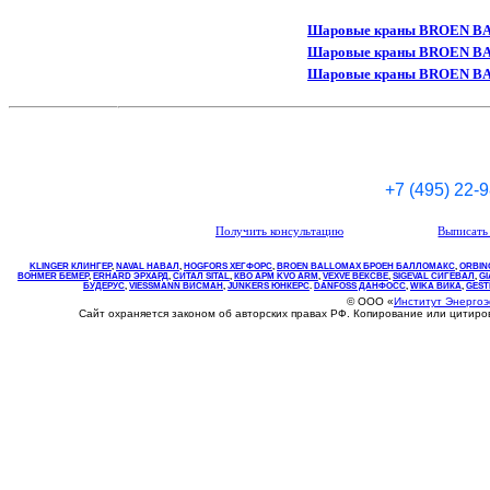
Шаровые краны BROEN BAL
Шаровые краны BROEN BAL
Шаровые краны BROEN BA
+7 (495) 22-
Получить консультацию
Выписать 
KLINGER КЛИНГЕР
,
NAVAL НАВАЛ
,
НOGFORS ХЕГФОРС
,
BROEN BALLOMAX БРОЕН БАЛЛОМАКС
,
ORBIN
BOHMER БЕМЕР
,
ERHARD ЭРХАРД
,
СИТАЛ SITAL
,
КВО
АРМ
KVO
ARM
,
VEXVE ВЕКСВЕ
,
SIGEVAL СИГЕВАЛ
,
G
БУДЕРУС
,
VIESSMANN ВИСМАН
,
JUNKERS ЮНКЕРС
.
DANFOSS ДАНФОСС
,
WIKA ВИКА
,
GEST
© ООО «
Институт Энерго
Сайт охраняется законом об авторских правах РФ. Копирование или цитир