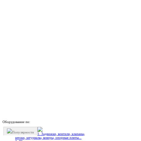
Оборудование по:
Популярности
1. Задвижки, вентили, клапаны,
штоки, штурвалы, коверы, опорные плиты...