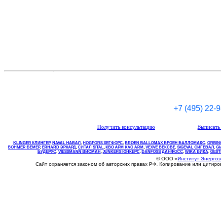
+7 (495) 22-
Получить консультацию
Выписать 
KLINGER КЛИНГЕР
,
NAVAL НАВАЛ
,
НOGFORS ХЕГФОРС
,
BROEN BALLOMAX БРОЕН БАЛЛОМАКС
,
ORBIN
BOHMER БЕМЕР
,
ERHARD ЭРХАРД
,
СИТАЛ SITAL
,
КВО
АРМ
KVO
ARM
,
VEXVE ВЕКСВЕ
,
SIGEVAL СИГЕВАЛ
,
G
БУДЕРУС
,
VIESSMANN ВИСМАН
,
JUNKERS ЮНКЕРС
.
DANFOSS ДАНФОСС
,
WIKA ВИКА
,
GEST
© ООО «
Институт Энерго
Сайт охраняется законом об авторских правах РФ. Копирование или цитир