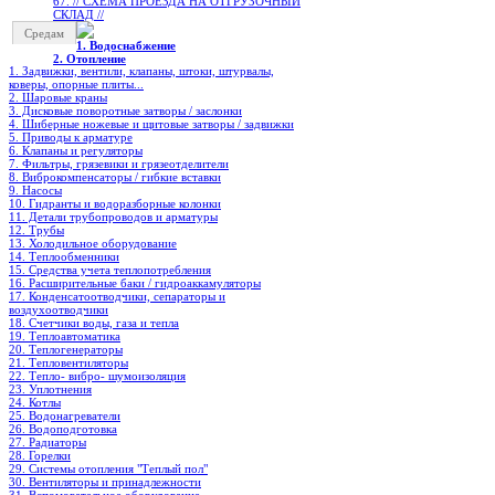
67. // СХЕМА ПРОЕЗДА НА ОТГРУЗОЧНЫЙ
СКЛАД //
Средам
1. Водоснабжение
2. Отопление
1. Задвижки, вентили, клапаны, штоки, штурвалы,
коверы, опорные плиты...
2. Шаровые краны
3. Дисковые поворотные затворы / заслонки
4. Шиберные ножевые и щитовые затворы / задвижки
5. Приводы к арматуре
6. Клапаны и регуляторы
7. Фильтры, грязевики и грязеотделители
8. Виброкомпенсаторы / гибкие вставки
9. Насосы
10. Гидранты и водоразборные колонки
11. Детали трубопроводов и арматуры
12. Трубы
13. Холодильное oборудование
14. Теплообменники
15. Средства учета теплопотребления
16. Расширительные баки / гидроаккамуляторы
17. Конденсатоотводчики, сепараторы и
воздухоотводчики
18. Счетчики воды, газа и тепла
19. Теплоавтоматика
20. Теплогенераторы
21. Тепловентиляторы
22. Тепло- вибро- шумоизоляция
23. Уплотнения
24. Котлы
25. Водонагреватели
26. Водоподготовка
27. Радиаторы
28. Горелки
29. Системы отопления "Теплый пол"
30. Вентиляторы и принадлежности