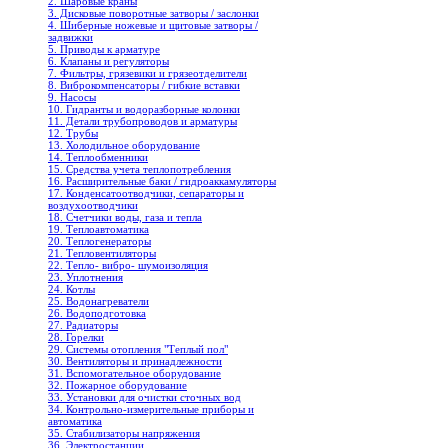
2. Шаровые краны
3. Дисковые поворотные затворы / заслонки
4. Шиберные ножевые и щитовые затворы /
задвижки
5. Приводы к арматуре
6. Клапаны и регуляторы
7. Фильтры, грязевики и грязеотделители
8. Виброкомпенсаторы / гибкие вставки
9. Насосы
10. Гидранты и водоразборные колонки
11. Детали трубопроводов и арматуры
12. Трубы
13. Холодильное oборудование
14. Теплообменники
15. Средства учета теплопотребления
16. Расширительные баки / гидроаккамуляторы
17. Конденсатоотводчики, сепараторы и
воздухоотводчики
18. Счетчики воды, газа и тепла
19. Теплоавтоматика
20. Теплогенераторы
21. Тепловентиляторы
22. Тепло- вибро- шумоизоляция
23. Уплотнения
24. Котлы
25. Водонагреватели
26. Водоподготовка
27. Радиаторы
28. Горелки
29. Системы отопления "Теплый пол"
30. Вентиляторы и принадлежности
31. Вспомогательное оборудование
32. Пожарное оборудование
33. Установки для очистки сточных вод
34. Контрольно-измерительные приборы и
автоматика
35. Стабилизаторы напряжения
36. Электростанции