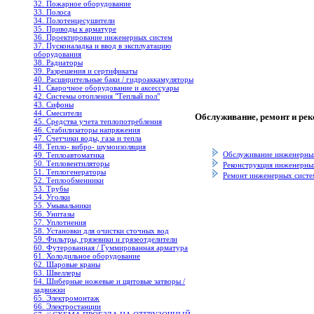
32. Пожарное оборудование
33. Полоса
34. Полотенцесушители
35. Приводы к арматуре
36. Проектирование инженерных систем
37. Пусконаладка и ввод в эксплуатацию
оборудования
38. Радиаторы
39. Разрешения и сертификаты
40. Расширительные баки / гидроаккамуляторы
41. Сварочное оборудование и аксессуары
42. Системы отопления "Теплый пол"
43. Сифоны
44. Смесители
Обслуживание, ремонт и ре
45. Средства учета теплопотребления
46. Стабилизаторы напряжения
47. Счетчики воды, газа и тепла
48. Тепло- вибро- шумоизоляция
Обслуживание инженерны
49. Теплоавтоматика
50. Тепловентиляторы
Реконструкция инженерны
51. Теплогенераторы
Ремонт инженерных систе
52. Теплообменники
53. Трубы
54. Уголки
55. Умывальники
56. Унитазы
57. Уплотнения
58. Установки для очистки сточных вод
59. Фильтры, грязевики и грязеотделители
60. Футерованная / Гуммированная арматура
61. Холодильное oборудование
62. Шаровые краны
63. Швеллеры
64. Шиберные ножевые и щитовые затворы /
задвижки
65. Электромонтаж
66. Электростанции