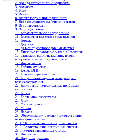
2. Аренда автомобилей с водителем.
3. Арматура
4. Биде
5. Ванны
6. Вентиляторы и принадлежности
7. Виброкомпенсаторы / гибкие вставки
8. Водонагреватели
9. Водоподготовка
10. Вспомогательное оборудование
11. Гидранты и водоразборные колонки
12. Горелки
13. Двутавр
14. Детали трубопроводов и арматуры
15. Дисковые поворотные затворы / заслонки
16. Задвижки, вентили, клапаны, штоки,
штурвалы, коверы, опорные плиты...
17. Инструменты
18. Кабины душевые
19. КАТАЛОГИ
20. Клапаны и регуляторы
21. Конденсатоотводчики, сепараторы и
воздухоотводчики
22. Контрольно-измерительные приборы и
автоматика
23. Котлы
24. Крепежные аксессуары
25. Лист
26. Металлопрокат
27. Мойки
28. Насосы
29. Обслуживание, ремонт и реконструкция
инженерных систем
29.1. Обслуживание инженерных систем
29.2. Реконструкция инженерных систем
29.3. Ремонт инженерных систем
30. Писсуары
31. Поддоны душевые