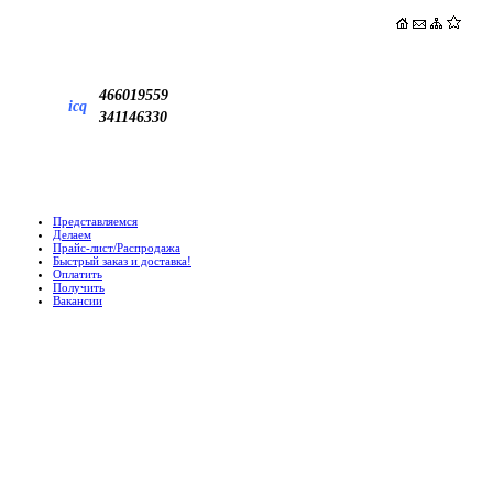
466019559
icq
341146330
Представляемся
Делаем
Прайс-лист/Распродажа
Быстрый заказ и доставка!
Оплатить
Получить
Вакансии