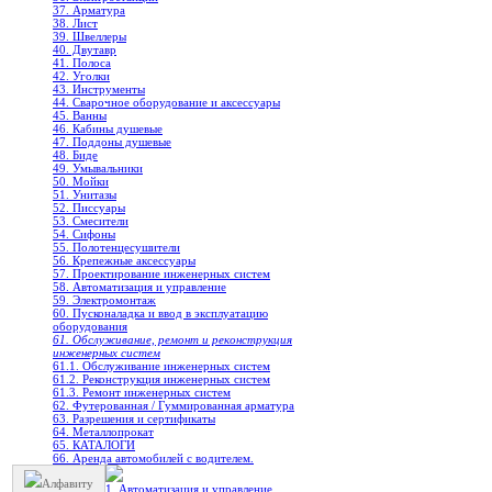
37. Арматура
38. Лист
39. Швеллеры
40. Двутавр
41. Полоса
42. Уголки
43. Инструменты
44. Сварочное оборудование и аксессуары
45. Ванны
46. Кабины душевые
47. Поддоны душевые
48. Биде
49. Умывальники
50. Мойки
51. Унитазы
52. Писсуары
53. Смесители
54. Сифоны
55. Полотенцесушители
56. Крепежные аксессуары
57. Проектирование инженерных систем
58. Автоматизация и управление
59. Электромонтаж
60. Пусконаладка и ввод в эксплуатацию
оборудования
61. Обслуживание, ремонт и реконструкция
инженерных систем
61.1. Обслуживание инженерных систем
61.2. Реконструкция инженерных систем
61.3. Ремонт инженерных систем
62. Футерованная / Гуммированная арматура
63. Разрешения и сертификаты
64. Металлопрокат
65. КАТАЛОГИ
66. Аренда автомобилей с водителем.
Алфавиту
1. Автоматизация и управление