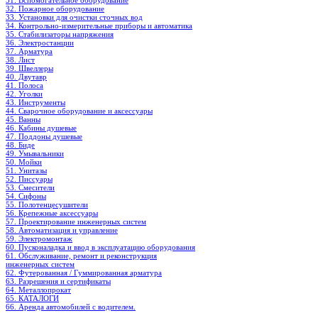
31. Вспомогательное оборудование
32. Пожарное оборудование
33. Установки для очистки сточных вод
34. Контрольно-измерительные приборы и автоматика
35. Стабилизаторы напряжения
36. Электростанции
37. Арматура
38. Лист
39. Швеллеры
40. Двутавр
41. Полоса
42. Уголки
43. Инструменты
44. Сварочное оборудование и аксессуары
45. Ванны
46. Кабины душевые
47. Поддоны душевые
48. Биде
49. Умывальники
50. Мойки
51. Унитазы
52. Писсуары
53. Смесители
54. Сифоны
55. Полотенцесушители
56. Крепежные аксессуары
57. Проектирование инженерных систем
58. Автоматизация и управление
59. Электромонтаж
60. Пусконаладка и ввод в эксплуатацию оборудования
61. Обслуживание, ремонт и реконструкция
инженерных систем
62. Футерованная / Гуммированная арматура
63. Разрешения и сертификаты
64. Металлопрокат
65. КАТАЛОГИ
66. Аренда автомобилей с водителем.