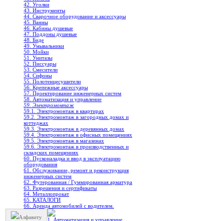
42. Уголки
43. Инструменты
44. Сварочное оборудование и аксессуары
45. Ванны
46. Кабины душевые
47. Поддоны душевые
48. Биде
49. Умывальники
50. Мойки
51. Унитазы
52. Писсуары
53. Смесители
54. Сифоны
55. Полотенцесушители
56. Крепежные аксессуары
57. Проектирование инженерных систем
58. Автоматизация и управление
59. Электромонтаж
59.1. Электромонтаж в квартирах
59.2. Электромонтаж в загородных домах и
коттеджах
59.3. Электромонтаж в деревянных домах
59.4. Электромонтаж в офисных помещениях
59.5. Электромонтаж в магазинах
59.6. Электромонтаж в производственных и
складских помещениях
60. Пусконаладка и ввод в эксплуатацию
оборудования
61. Обслуживание, ремонт и реконструкция
инженерных систем
62. Футерованная / Гуммированная арматура
63. Разрешения и сертификаты
64. Металлопрокат
65. КАТАЛОГИ
66. Аренда автомобилей с водителем.
Алфавиту
1. Автоматизация и управление