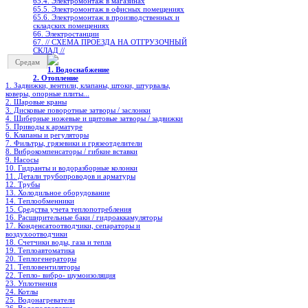
65.4. Электромонтаж в магазинах
65.5. Электромонтаж в офисных помещениях
65.6. Электромонтаж в производственных и
складских помещениях
66. Электростанции
67. // СХЕМА ПРОЕЗДА НА ОТГРУЗОЧНЫЙ
СКЛАД //
Средам
1. Водоснабжение
2. Отопление
1. Задвижки, вентили, клапаны, штоки, штурвалы,
коверы, опорные плиты...
2. Шаровые краны
3. Дисковые поворотные затворы / заслонки
4. Шиберные ножевые и щитовые затворы / задвижки
5. Приводы к арматуре
6. Клапаны и регуляторы
7. Фильтры, грязевики и грязеотделители
8. Виброкомпенсаторы / гибкие вставки
9. Насосы
10. Гидранты и водоразборные колонки
11. Детали трубопроводов и арматуры
12. Трубы
13. Холодильное oборудование
14. Теплообменники
15. Средства учета теплопотребления
16. Расширительные баки / гидроаккамуляторы
17. Конденсатоотводчики, сепараторы и
воздухоотводчики
18. Счетчики воды, газа и тепла
19. Теплоавтоматика
20. Теплогенераторы
21. Тепловентиляторы
22. Тепло- вибро- шумоизоляция
23. Уплотнения
24. Котлы
25. Водонагреватели