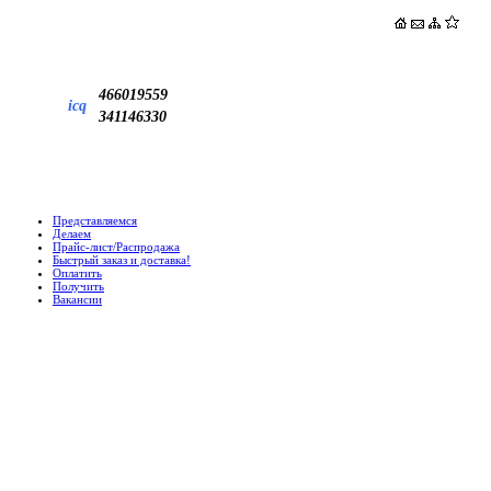
466019559
icq
341146330
Представляемся
Делаем
Прайс-лист/Распродажа
Быстрый заказ и доставка!
Оплатить
Получить
Вакансии