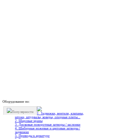
Оборудование по:
Популярности
1. Задвижки, вентили, клапаны,
штоки, штурвалы, коверы, опорные плиты...
2. Шаровые краны
3. Дисковые поворотные затворы / заслонки
4. Шиберные ножевые и щитовые затворы /
задвижки
5. Приводы к арматуре