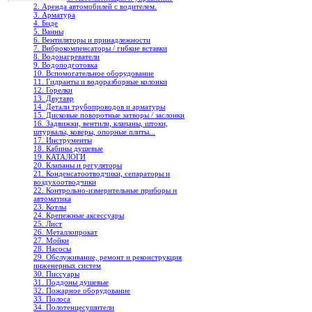
2. Аренда автомобилей с водителем.
3. Арматура
4. Биде
5. Ванны
6. Вентиляторы и принадлежности
7. Виброкомпенсаторы / гибкие вставки
8. Водонагреватели
9. Водоподготовка
10. Вспомогательное оборудование
11. Гидранты и водоразборные колонки
12. Горелки
13. Двутавр
14. Детали трубопроводов и арматуры
15. Дисковые поворотные затворы / заслонки
16. Задвижки, вентили, клапаны, штоки,
штурвалы, коверы, опорные плиты...
17. Инструменты
18. Кабины душевые
19. КАТАЛОГИ
20. Клапаны и регуляторы
21. Конденсатоотводчики, сепараторы и
воздухоотводчики
22. Контрольно-измерительные приборы и
автоматика
23. Котлы
24. Крепежные аксессуары
25. Лист
26. Металлопрокат
27. Мойки
28. Насосы
29. Обслуживание, ремонт и реконструкция
инженерных систем
30. Писсуары
31. Поддоны душевые
32. Пожарное оборудование
33. Полоса
34. Полотенцесушители