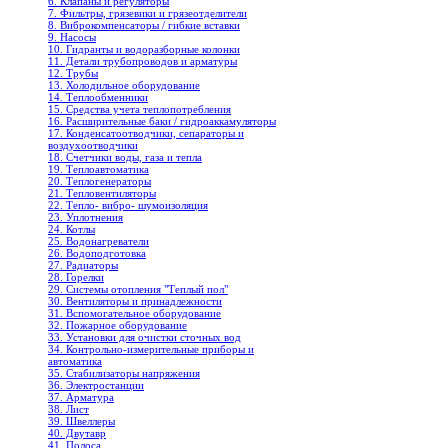
6. Клапаны и регуляторы
7. Фильтры, грязевики и грязеотделители
8. Виброкомпенсаторы / гибкие вставки
9. Насосы
10. Гидранты и водоразборные колонки
11. Детали трубопроводов и арматуры
12. Трубы
13. Холодильное oборудование
14. Теплообменники
15. Средства учета теплопотребления
16. Расширительные баки / гидроаккамуляторы
17. Конденсатоотводчики, сепараторы и
воздухоотводчики
18. Счетчики воды, газа и тепла
19. Теплоавтоматика
20. Теплогенераторы
21. Тепловентиляторы
22. Тепло- вибро- шумоизоляция
23. Уплотнения
24. Котлы
25. Водонагреватели
26. Водоподготовка
27. Радиаторы
28. Горелки
29. Системы отопления "Теплый пол"
30. Вентиляторы и принадлежности
31. Вспомогательное оборудование
32. Пожарное оборудование
33. Установки для очистки сточных вод
34. Контрольно-измерительные приборы и
автоматика
35. Стабилизаторы напряжения
36. Электростанции
37. Арматура
38. Лист
39. Швеллеры
40. Двутавр
41. Полоса