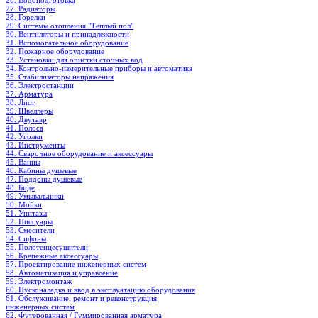
26. Водоподготовка
27. Радиаторы
28. Горелки
29. Системы отопления "Теплый пол"
30. Вентиляторы и принадлежности
31. Вспомогательное оборудование
32. Пожарное оборудование
33. Установки для очистки сточных вод
34. Контрольно-измерительные приборы и автоматика
35. Стабилизаторы напряжения
36. Электростанции
37. Арматура
38. Лист
39. Швеллеры
40. Двутавр
41. Полоса
42. Уголки
43. Инструменты
44. Сварочное оборудование и аксессуары
45. Ванны
46. Кабины душевые
47. Поддоны душевые
48. Биде
49. Умывальники
50. Мойки
51. Унитазы
52. Писсуары
53. Смесители
54. Сифоны
55. Полотенцесушители
56. Крепежные аксессуары
57. Проектирование инженерных систем
58. Автоматизация и управление
59. Электромонтаж
60. Пусконаладка и ввод в эксплуатацию оборудования
61. Обслуживание, ремонт и реконструкция
инженерных систем
62. Футерованная / Гуммированная арматура