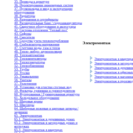
35. Приводы к арматуре
36. Проектирование инженерных систем
37. Пусконаладка и ввод в эксплуатацию
оборудования
38. Радиаторы
39. Разрешения и сертификаты
40. Расширительные баки / гидроаккамуляторы
41. Сварочное оборудование и аксессуары
42. Системы отопления "Теплый пол"
43. Сифоны
44. Смесители
45. Средства учета теплопотребления
Электромонтаж
46. Стабилизаторы напряжения
47. Счетчики воды, газа и тепла
48. Тепло- вибро- шумоизоляция
49. Теплоавтоматика
50. Тепловентиляторы
Электромонтаж в квартир
51. Теплогенераторы
Электромонтаж в загород
52. Теплообменники
Электромонтаж в деревян
53. Трубы
Электромонтаж в офисны
54. Уголки
55. Умывальники
Электромонтаж в магазин
56. Унитазы
Электромонтаж в произво
57. Уплотнения
58. Установки для очистки сточных вод
59. Фильтры, грязевики и грязеотделители
60. Футерованная / Гуммированная арматура
61. Холодильное oборудование
62. Шаровые краны
63. Швеллеры
64. Шиберные ножевые и щитовые затворы /
задвижки
65. Электромонтаж
65.1. Электромонтаж в деревянных домах
65.2. Электромонтаж в загородных домах и
коттеджах
65.3. Электромонтаж в квартирах