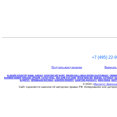
+7 (495) 22-
Получить консультацию
Выписать 
KLINGER КЛИНГЕР
,
NAVAL НАВАЛ
,
НOGFORS ХЕГФОРС
,
BROEN BALLOMAX БРОЕН БАЛЛОМАКС
,
ORBIN
BOHMER БЕМЕР
,
ERHARD ЭРХАРД
,
СИТАЛ SITAL
,
КВО
АРМ
KVO
ARM
,
VEXVE ВЕКСВЕ
,
SIGEVAL СИГЕВАЛ
,
G
БУДЕРУС
,
VIESSMANN ВИСМАН
,
JUNKERS ЮНКЕРС
.
DANFOSS ДАНФОСС
,
WIKA ВИКА
,
GEST
© ООО «
Институт Энерго
Сайт охраняется законом об авторских правах РФ. Копирование или цитир