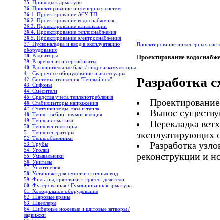
35. Приводы к арматуре
36. Проектирование инженерных систем
36.1. Проектирование АСУ ТП
36.2. Проектирование водоснабжения
36.3. Проектирование канализации
36.4. Проектирование теплоснабжения
36.5. Проектирование электроснабжения
37. Пусконаладка и ввод в эксплуатацию
Проектирование инженерных сис
оборудования
38. Радиаторы
Проектирование водоснабж
39. Разрешения и сертификаты
40. Расширительные баки / гидроаккамуляторы
41. Сварочное оборудование и аксессуары
Разработка с
42. Системы отопления "Теплый пол"
43. Сифоны
44. Смесители
45. Средства учета теплопотребления
Проектирование 
46. Стабилизаторы напряжения
47. Счетчики воды, газа и тепла
Вынос существу
48. Тепло- вибро- шумоизоляция
49. Теплоавтоматика
Перекладка ветх
50. Тепловентиляторы
51. Теплогенераторы
эксплуатирующих о
52. Теплообменники
Разработка узло
53. Трубы
54. Уголки
реконструкции и но
55. Умывальники
56. Унитазы
57. Уплотнения
58. Установки для очистки сточных вод
59. Фильтры, грязевики и грязеотделители
60. Футерованная / Гуммированная арматура
61. Холодильное oборудование
62. Шаровые краны
63. Швеллеры
64. Шиберные ножевые и щитовые затворы /
задвижки