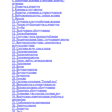
4. Шиберные ножевые и щитовые затворы /
задвижки
5. Приводы к арматуре
6. Клапаны и регуляторы
7. Фильтры, грязевики и грязеотделители
8. Виброкомпенсаторы / гибкие вставки
9. Насосы
10. Гидранты и водоразборные колонки
11. Детали трубопроводов и арматуры
12. Трубы
13. Холодильное oборудование
14. Теплообменники
15. Средства учета теплопотребления
16. Расширительные баки / гидроаккамуляторы
17. Конденсатоотводчики, сепараторы и
воздухоотводчики
18. Счетчики воды, газа и тепла
19. Теплоавтоматика
20. Теплогенераторы
21. Тепловентиляторы
22. Тепло- вибро- шумоизоляция
23. Уплотнения
24. Котлы
25. Водонагреватели
26. Водоподготовка
27. Радиаторы
28. Горелки
29. Системы отопления "Теплый пол"
30. Вентиляторы и принадлежности
31. Вспомогательное оборудование
32. Пожарное оборудование
33. Установки для очистки сточных вод
34. Контрольно-измерительные приборы и
автоматика
35. Стабилизаторы напряжения
36. Электростанции
37. Арматура
38. Лист