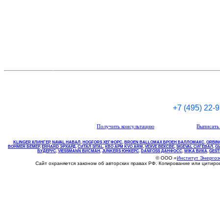
+7 (495) 22-
Получить консультацию
Выписать 
KLINGER КЛИНГЕР
,
NAVAL НАВАЛ
,
НOGFORS ХЕГФОРС
,
BROEN BALLOMAX БРОЕН БАЛЛОМАКС
,
ORBIN
BOHMER БЕМЕР
,
ERHARD ЭРХАРД
,
СИТАЛ SITAL
,
КВО
АРМ
KVO
ARM
,
VEXVE ВЕКСВЕ
,
SIGEVAL СИГЕВАЛ
,
G
БУДЕРУС
,
VIESSMANN ВИСМАН
,
JUNKERS ЮНКЕРС
.
DANFOSS ДАНФОСС
,
WIKA ВИКА
,
GEST
© ООО «
Институт Энерго
Сайт охраняется законом об авторских правах РФ. Копирование или цитир