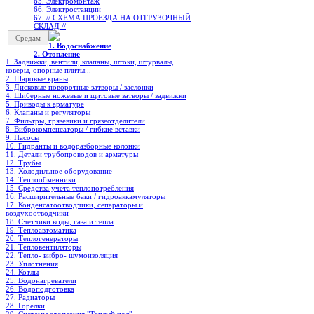
65. Электромонтаж
66. Электростанции
67. // СХЕМА ПРОЕЗДА НА ОТГРУЗОЧНЫЙ
СКЛАД //
Средам
1. Водоснабжение
2. Отопление
1. Задвижки, вентили, клапаны, штоки, штурвалы,
коверы, опорные плиты...
2. Шаровые краны
3. Дисковые поворотные затворы / заслонки
4. Шиберные ножевые и щитовые затворы / задвижки
5. Приводы к арматуре
6. Клапаны и регуляторы
7. Фильтры, грязевики и грязеотделители
8. Виброкомпенсаторы / гибкие вставки
9. Насосы
10. Гидранты и водоразборные колонки
11. Детали трубопроводов и арматуры
12. Трубы
13. Холодильное oборудование
14. Теплообменники
15. Средства учета теплопотребления
16. Расширительные баки / гидроаккамуляторы
17. Конденсатоотводчики, сепараторы и
воздухоотводчики
18. Счетчики воды, газа и тепла
19. Теплоавтоматика
20. Теплогенераторы
21. Тепловентиляторы
22. Тепло- вибро- шумоизоляция
23. Уплотнения
24. Котлы
25. Водонагреватели
26. Водоподготовка
27. Радиаторы
28. Горелки