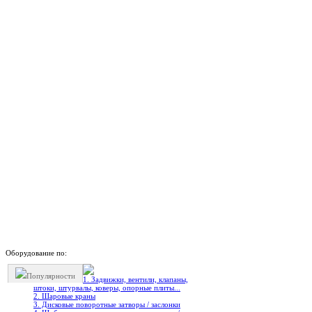
Оборудование по:
Популярности
1. Задвижки, вентили, клапаны,
штоки, штурвалы, коверы, опорные плиты...
2. Шаровые краны
3. Дисковые поворотные затворы / заслонки