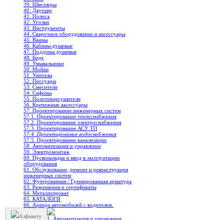
39. Швеллеры
40. Двутавр
41. Полоса
42. Уголки
43. Инструменты
44. Сварочное оборудование и аксессуары
45. Ванны
46. Кабины душевые
47. Поддоны душевые
48. Биде
49. Умывальники
50. Мойки
51. Унитазы
52. Писсуары
53. Смесители
54. Сифоны
55. Полотенцесушители
56. Крепежные аксессуары
57. Проектирование инженерных систем
57.1. Проектирование теплоснабжения
57.2. Проектирование электроснабжения
57.3. Проектирование АСУ ТП
57.4. Проектирование водоснабжения
57.5. Проектирование канализации
58. Автоматизация и управление
59. Электромонтаж
60. Пусконаладка и ввод в эксплуатацию
оборудования
61. Обслуживание, ремонт и реконструкция
инженерных систем
62. Футерованная / Гуммированная арматура
63. Разрешения и сертификаты
64. Металлопрокат
65. КАТАЛОГИ
66. Аренда автомобилей с водителем.
Алфавиту
1. Автоматизация и управление