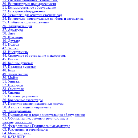
29. Системы отопления "Теплый пол"
30. Вентиляторы и принадлежности
31. Вспомогательное оборудование
32. Пожарное оборудование
33. Установки для очистки сточных вод
34. Контрольно-измерительные приборы и автоматика
35. Стабилизаторы напряжения
36. Электростанции
37. Арматура
38. Лист
39. Швеллеры
40. Двутавр
41. Полоса
42. Уголки
43. Инструменты
44. Сварочное оборудование и аксессуары
45. Ванны
46. Кабины душевые
47. Поддоны душевые
48. Биде
49. Умывальники
50. Мойки
51. Унитазы
52. Писсуары
53. Смесители
54. Сифоны
55. Полотенцесушители
56. Крепежные аксессуары
57. Проектирование инженерных систем
58. Автоматизация и управление
59. Электромонтаж
60. Пусконаладка и ввод в эксплуатацию оборудования
61. Обслуживание, ремонт и реконструкция
инженерных систем
62. Футерованная / Гуммированная арматура
63. Разрешения и сертификаты
64. Металлопрокат
65. КАТАЛОГИ