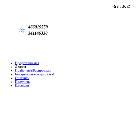
466019559
icq
341146330
Представляемся
Делаем
Прайс-лист/Распродажа
Быстрый заказ и доставка!
Оплатить
Получить
Вакансии