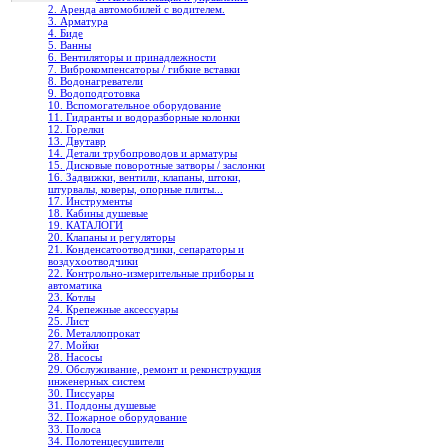
2. Аренда автомобилей с водителем.
3. Арматура
4. Биде
5. Ванны
6. Вентиляторы и принадлежности
7. Виброкомпенсаторы / гибкие вставки
8. Водонагреватели
9. Водоподготовка
10. Вспомогательное оборудование
11. Гидранты и водоразборные колонки
12. Горелки
13. Двутавр
14. Детали трубопроводов и арматуры
15. Дисковые поворотные затворы / заслонки
16. Задвижки, вентили, клапаны, штоки,
штурвалы, коверы, опорные плиты...
17. Инструменты
18. Кабины душевые
19. КАТАЛОГИ
20. Клапаны и регуляторы
21. Конденсатоотводчики, сепараторы и
воздухоотводчики
22. Контрольно-измерительные приборы и
автоматика
23. Котлы
24. Крепежные аксессуары
25. Лист
26. Металлопрокат
27. Мойки
28. Насосы
29. Обслуживание, ремонт и реконструкция
инженерных систем
30. Писсуары
31. Поддоны душевые
32. Пожарное оборудование
33. Полоса
34. Полотенцесушители