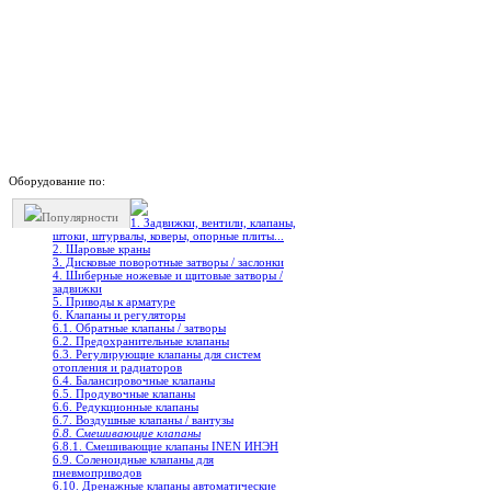
Оборудование по:
Популярности
1. Задвижки, вентили, клапаны,
штоки, штурвалы, коверы, опорные плиты...
2. Шаровые краны
3. Дисковые поворотные затворы / заслонки
4. Шиберные ножевые и щитовые затворы /
задвижки
5. Приводы к арматуре
6. Клапаны и регуляторы
6.1. Обратные клапаны / затворы
6.2. Предохранительные клапаны
6.3. Регулирующие клапаны для систем
отопления и радиаторов
6.4. Балансировочные клапаны
6.5. Продувочные клапаны
6.6. Редукционные клапаны
6.7. Воздушные клапаны / вантузы
6.8. Смешивающие клапаны
6.8.1. Cмешивающие клапаны INEN ИНЭН
6.9. Соленоидные клапаны для
пневмоприводов
6.10. Дренажные клапаны автоматические