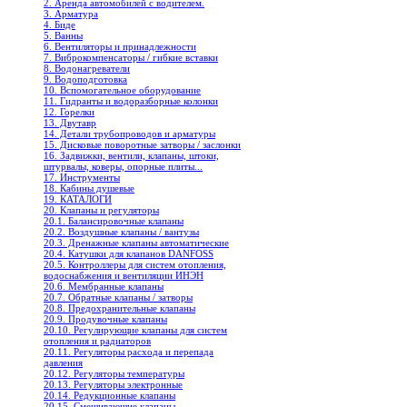
2. Аренда автомобилей с водителем.
3. Арматура
4. Биде
5. Ванны
6. Вентиляторы и принадлежности
7. Виброкомпенсаторы / гибкие вставки
8. Водонагреватели
9. Водоподготовка
10. Вспомогательное оборудование
11. Гидранты и водоразборные колонки
12. Горелки
13. Двутавр
14. Детали трубопроводов и арматуры
15. Дисковые поворотные затворы / заслонки
16. Задвижки, вентили, клапаны, штоки,
штурвалы, коверы, опорные плиты...
17. Инструменты
18. Кабины душевые
19. КАТАЛОГИ
20. Клапаны и регуляторы
20.1. Балансировочные клапаны
20.2. Воздушные клапаны / вантузы
20.3. Дренажные клапаны автоматические
20.4. Катушки для клапанов DANFOSS
20.5. Контроллеры для систем отопления,
водоснабжения и вентиляции ИНЭН
20.6. Мембранные клапаны
20.7. Обратные клапаны / затворы
20.8. Предохранительные клапаны
20.9. Продувочные клапаны
20.10. Регулирующие клапаны для систем
отопления и радиаторов
20.11. Регуляторы расхода и перепада
давления
20.12. Регуляторы температуры
20.13. Регуляторы электронные
20.14. Редукционные клапаны
20.15. Смешивающие клапаны