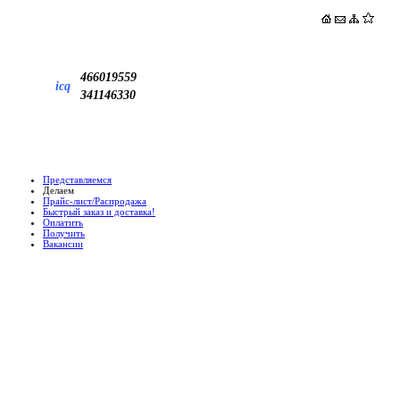
466019559
icq
341146330
Представляемся
Делаем
Прайс-лист/Распродажа
Быстрый заказ и доставка!
Оплатить
Получить
Вакансии