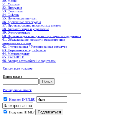
50. Мойки
51. Унитазы
52. Писсуары
53. Смесители
54. Сифоны
55. Полотенцесушители
56. Крепежные аксессуары
57. Проектирование инженерных систем
58. Автоматизация и управление
59. Электромонтаж
60. Пусконаладка и ввод в эксплуатацию оборудования
61. Обслуживание, ремонт и реконструкция
инженерных систем
62. Футерованная / Гуммированная арматура
63. Разрешения и сертификаты
64. Металлопрокат
65. КАТАЛОГИ
66. Аренда автомобилей с водителем.
Список всех товаров
Поиск товара
Расширенный поиск
Новости INEN.RU
Получать HTML?