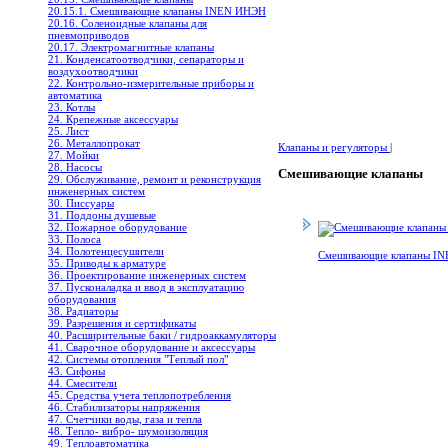
20.15.1. Cмешивающие клапаны INEN ИНЭН
20.16. Соленоидные клапаны для
пневмоприводов
20.17. Электромагнитные клапаны
21. Конденсатоотводчики, сепараторы и
воздухоотводчики
22. Контрольно-измерительные приборы и
автоматика
23. Котлы
24. Крепежные аксессуары
25. Лист
26. Металлопрокат
Клапаны и регуляторы
|
27. Мойки
28. Насосы
Смешивающие клапаны
29. Обслуживание, ремонт и реконструкция
инженерных систем
30. Писсуары
31. Поддоны душевые
32. Пожарное оборудование
33. Полоса
34. Полотенцесушители
Cмешивающие клапаны I
35. Приводы к арматуре
36. Проектирование инженерных систем
37. Пусконаладка и ввод в эксплуатацию
оборудования
38. Радиаторы
39. Разрешения и сертификаты
40. Расширительные баки / гидроаккамуляторы
41. Сварочное оборудование и аксессуары
42. Системы отопления "Теплый пол"
43. Сифоны
44. Смесители
45. Средства учета теплопотребления
46. Стабилизаторы напряжения
47. Счетчики воды, газа и тепла
48. Тепло- вибро- шумоизоляция
49. Теплоавтоматика