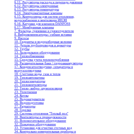
6.11. Регуляторы расхода и перепада давления
6.12. Регуляторы электронные
6.13. Регуляторы температуры
6.14. Электромагнитные клапаны
6.15. Контроллеры для систем отопления,
водоснабжения и вентиляции ИНЭН
6.16. Катушки для клапанов DANFOSS
6.17. Мембранные клапаны
7. Фильтры, грязевики и грязеотделители
8. Виброкомпенсаторы / гибкие вставки
9. Насосы
10. Гидранты и водоразборные колонки
11. Детали трубопроводов и арматуры
12. Трубы
13. Холодильное oборудование
14. Теплообменники
15. Средства учета теплопотребления
16. Расширительные баки / гидроаккамуляторы
17. Конденсатоотводчики, сепараторы и
воздухоотводчики
18. Счетчики воды, газа и тепла
19. Теплоавтоматика
20. Теплогенераторы
21. Тепловентиляторы
22. Тепло- вибро- шумоизоляция
23. Уплотнения
24. Котлы
25. Водонагреватели
26. Водоподготовка
27. Радиаторы
28. Горелки
29. Системы отопления "Теплый пол"
30. Вентиляторы и принадлежности
31. Вспомогательное оборудование
32. Пожарное оборудование
33. Установки для очистки сточных вод
34. Контрольно-измерительные приборы и