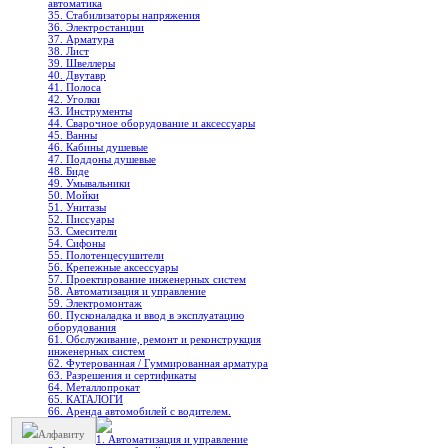
автоматика
35. Стабилизаторы напряжения
36. Электростанции
37. Арматура
38. Лист
39. Швеллеры
40. Двутавр
41. Полоса
42. Уголки
43. Инструменты
44. Сварочное оборудование и аксессуары
45. Ванны
46. Кабины душевые
47. Поддоны душевые
48. Биде
49. Умывальники
50. Мойки
51. Унитазы
52. Писсуары
53. Смесители
54. Сифоны
55. Полотенцесушители
56. Крепежные аксессуары
57. Проектирование инженерных систем
58. Автоматизация и управление
59. Электромонтаж
60. Пусконаладка и ввод в эксплуатацию
оборудования
61. Обслуживание, ремонт и реконструкция
инженерных систем
62. Футерованная / Гуммированная арматура
63. Разрешения и сертификаты
64. Металлопрокат
65. КАТАЛОГИ
66. Аренда автомобилей с водителем.
Алфавиту
1. Автоматизация и управление