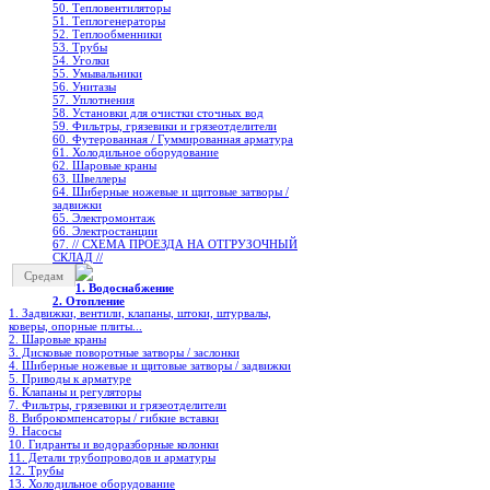
50. Тепловентиляторы
51. Теплогенераторы
52. Теплообменники
53. Трубы
54. Уголки
55. Умывальники
56. Унитазы
57. Уплотнения
58. Установки для очистки сточных вод
59. Фильтры, грязевики и грязеотделители
60. Футерованная / Гуммированная арматура
61. Холодильное oборудование
62. Шаровые краны
63. Швеллеры
64. Шиберные ножевые и щитовые затворы /
задвижки
65. Электромонтаж
66. Электростанции
67. // СХЕМА ПРОЕЗДА НА ОТГРУЗОЧНЫЙ
СКЛАД //
Средам
1. Водоснабжение
2. Отопление
1. Задвижки, вентили, клапаны, штоки, штурвалы,
коверы, опорные плиты...
2. Шаровые краны
3. Дисковые поворотные затворы / заслонки
4. Шиберные ножевые и щитовые затворы / задвижки
5. Приводы к арматуре
6. Клапаны и регуляторы
7. Фильтры, грязевики и грязеотделители
8. Виброкомпенсаторы / гибкие вставки
9. Насосы
10. Гидранты и водоразборные колонки
11. Детали трубопроводов и арматуры
12. Трубы
13. Холодильное oборудование