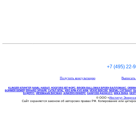
+7 (495) 22-
Получить консультацию
Выписать 
KLINGER КЛИНГЕР
,
NAVAL НАВАЛ
,
НOGFORS ХЕГФОРС
,
BROEN BALLOMAX БРОЕН БАЛЛОМАКС
,
ORBIN
BOHMER БЕМЕР
,
ERHARD ЭРХАРД
,
СИТАЛ SITAL
,
КВО
АРМ
KVO
ARM
,
VEXVE ВЕКСВЕ
,
SIGEVAL СИГЕВАЛ
,
G
БУДЕРУС
,
VIESSMANN ВИСМАН
,
JUNKERS ЮНКЕРС
.
DANFOSS ДАНФОСС
,
WIKA ВИКА
,
GEST
© ООО «
Институт Энерго
Сайт охраняется законом об авторских правах РФ. Копирование или цитир