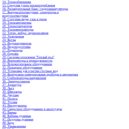
14. Теплообменники
15. Средства учета теплопотребления
16. Расширительные баки / гидроаккамуляторы
17. Конденсатоотводчики, сепараторы и
воздухоотводчики
18. Счетчики воды, газа и тепла
19. Теплоавтоматика
20. Теплогенераторы
21. Тепловентиляторы
22. Тепло- вибро- шумоизоляция
23. Уплотнения
24. Котлы
25. Водонагреватели
26. Водоподготовка
27. Радиаторы
28. Горелки
29. Системы отопления "Теплый пол"
30. Вентиляторы и принадлежности
31. Вспомогательное оборудование
32. Пожарное оборудование
33. Установки для очистки сточных вод
34. Контрольно-измерительные приборы и автоматика
35. Стабилизаторы напряжения
36. Электростанции
37. Арматура
38. Лист
39. Швеллеры
40. Двутавр
41. Полоса
42. Уголки
43. Инструменты
44. Сварочное оборудование и аксессуары
45. Ванны
46. Кабины душевые
47. Поддоны душевые
48. Биде
49. Умывальники