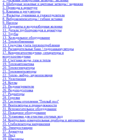
3. Дисковые поворотные затворы / заслонки
4. Шиберные ножевые и щитовые затворы / задвижки
5. Приводы к арматуре
6. Клапаны и регуляторы
7. Фильтры, грязевики и грязеотделители
8. Виброкомпенсаторы / гибкие вставки
9. Насосы
10. Гидранты и водоразборные колонки
11. Детали трубопроводов и арматуры
12. Трубы
13. Холодильное oборудование
14. Теплообменники
15. Средства учета теплопотребления
16. Расширительные баки / гидроаккамуляторы
17. Конденсатоотводчики, сепараторы и
воздухоотводчики
18. Счетчики воды, газа и тепла
19. Теплоавтоматика
20. Теплогенераторы
21. Тепловентиляторы
22. Тепло- вибро- шумоизоляция
23. Уплотнения
24. Котлы
25. Водонагреватели
26. Водоподготовка
27. Радиаторы
28. Горелки
29. Системы отопления "Теплый пол"
30. Вентиляторы и принадлежности
31. Вспомогательное оборудование
32. Пожарное оборудование
33. Установки для очистки сточных вод
34. Контрольно-измерительные приборы и автоматика
35. Стабилизаторы напряжения
36. Электростанции
37. Арматура
38. Лист
39. Швеллеры