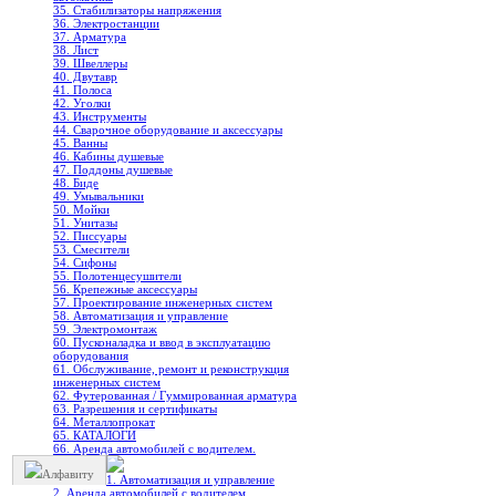
35. Стабилизаторы напряжения
36. Электростанции
37. Арматура
38. Лист
39. Швеллеры
40. Двутавр
41. Полоса
42. Уголки
43. Инструменты
44. Сварочное оборудование и аксессуары
45. Ванны
46. Кабины душевые
47. Поддоны душевые
48. Биде
49. Умывальники
50. Мойки
51. Унитазы
52. Писсуары
53. Смесители
54. Сифоны
55. Полотенцесушители
56. Крепежные аксессуары
57. Проектирование инженерных систем
58. Автоматизация и управление
59. Электромонтаж
60. Пусконаладка и ввод в эксплуатацию
оборудования
61. Обслуживание, ремонт и реконструкция
инженерных систем
62. Футерованная / Гуммированная арматура
63. Разрешения и сертификаты
64. Металлопрокат
65. КАТАЛОГИ
66. Аренда автомобилей с водителем.
Алфавиту
1. Автоматизация и управление
2. Аренда автомобилей с водителем.