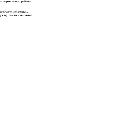
ить нормальную работу
зготовление должно
ут привести к поломке