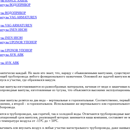
нтузы HAWLE ХАВЛЕ
нтузы ВОДОПРИБОР
нтузы VAG ARMATUREN
тузы INEN ИНЭН
нтузы UPONOR УПОНОР
тузы AVK АВК
практически каждый. Но мало кто знает, что, наряду с обыкновенными вантузами, существу
ющей трубопровода любого функционального назначения. Основной же задачей вантузов яв
пуск в участки, где образовался вакуум.
е вантузы изготавливаются из разнообразных материалов, начиная от меди и заканчивая п
опроводные вантузы, изготовленные из чугуна, что объясняется высокими эксплуатационн
ые вантузы делятся на два вида – вертикальные и горизонтальные. Соответственно, первый 
жении, а второй – в горизонтальном. Использование же вертикального или горизонтального
убопровода.
тся в трубопроводах, как горячей, так и холодной воды. Отличаются трубопроводные ван
атационный срок вантузов, реализацией которых занимается наша компания, составляет не м
 температуре воздуха от -15ºС до + 50ºС.
ачивать или впускать воздух в любые участки магистрального трубопровода, даже наивыс