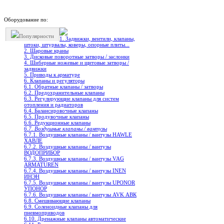
Оборудование по:
Популярности
1. Задвижки, вентили, клапаны,
штоки, штурвалы, коверы, опорные плиты...
2. Шаровые краны
3. Дисковые поворотные затворы / заслонки
4. Шиберные ножевые и щитовые затворы /
задвижки
5. Приводы к арматуре
6. Клапаны и регуляторы
6.1. Обратные клапаны / затворы
6.2. Предохранительные клапаны
6.3. Регулирующие клапаны для систем
отопления и радиаторов
6.4. Балансировочные клапаны
6.5. Продувочные клапаны
6.6. Редукционные клапаны
6.7. Воздушные клапаны / вантузы
6.7.1. Воздушные клапаны / вантузы HAWLE
ХАВЛЕ
6.7.2. Воздушные клапаны / вантузы
ВОДОПРИБОР
6.7.3. Воздушные клапаны / вантузы VAG
ARMATUREN
6.7.4. Воздушные клапаны / вантузы INEN
ИНЭН
6.7.5. Воздушные клапаны / вантузы UPONOR
УПОНОР
6.7.6. Воздушные клапаны / вантузы AVK АВК
6.8. Смешивающие клапаны
6.9. Соленоидные клапаны для
пневмоприводов
6.10. Дренажные клапаны автоматические