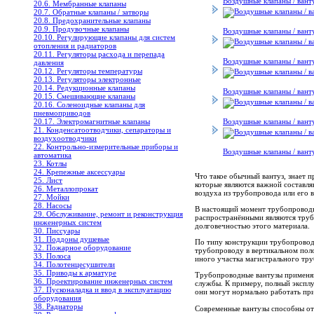
Воздушные клапаны / ва
20.6. Мембранные клапаны
20.7. Обратные клапаны / затворы
20.8. Предохранительные клапаны
20.9. Продувочные клапаны
Воздушные клапаны / ва
20.10. Регулирующие клапаны для систем
отопления и радиаторов
20.11. Регуляторы расхода и перепада
Воздушные клапаны / ва
давления
20.12. Регуляторы температуры
20.13. Регуляторы электронные
20.14. Редукционные клапаны
Воздушные клапаны / ван
20.15. Смешивающие клапаны
20.16. Соленоидные клапаны для
пневмоприводов
20.17. Электромагнитные клапаны
Воздушные клапаны / ва
21. Конденсатоотводчики, сепараторы и
воздухоотводчики
22. Контрольно-измерительные приборы и
Воздушные клапаны / ван
автоматика
23. Котлы
24. Крепежные аксессуары
Что такое обычный вантуз, знает 
25. Лист
которые являются важной составля
26. Металлопрокат
воздуха из трубопровода или его в
27. Мойки
28. Насосы
В настоящий момент трубопроводны
29. Обслуживание, ремонт и реконструкция
распространёнными являются труб
инженерных систем
долговечностью этого материала.
30. Писсуары
31. Поддоны душевые
По типу конструкции трубопроводн
32. Пожарное оборудование
трубопроводу в вертикальном поло
33. Полоса
иного участка магистрального тр
34. Полотенцесушители
35. Приводы к арматуре
Трубопроводные вантузы применяю
36. Проектирование инженерных систем
службы. К примеру, полный эксплу
37. Пусконаладка и ввод в эксплуатацию
они могут нормально работать при
оборудования
38. Радиаторы
Современные вантузы способны отк