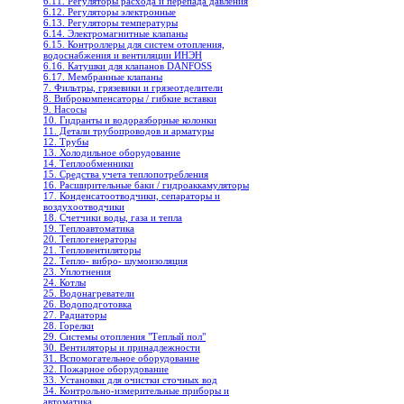
6.11. Регуляторы расхода и перепада давления
6.12. Регуляторы электронные
6.13. Регуляторы температуры
6.14. Электромагнитные клапаны
6.15. Контроллеры для систем отопления,
водоснабжения и вентиляции ИНЭН
6.16. Катушки для клапанов DANFOSS
6.17. Мембранные клапаны
7. Фильтры, грязевики и грязеотделители
8. Виброкомпенсаторы / гибкие вставки
9. Насосы
10. Гидранты и водоразборные колонки
11. Детали трубопроводов и арматуры
12. Трубы
13. Холодильное oборудование
14. Теплообменники
15. Средства учета теплопотребления
16. Расширительные баки / гидроаккамуляторы
17. Конденсатоотводчики, сепараторы и
воздухоотводчики
18. Счетчики воды, газа и тепла
19. Теплоавтоматика
20. Теплогенераторы
21. Тепловентиляторы
22. Тепло- вибро- шумоизоляция
23. Уплотнения
24. Котлы
25. Водонагреватели
26. Водоподготовка
27. Радиаторы
28. Горелки
29. Системы отопления "Теплый пол"
30. Вентиляторы и принадлежности
31. Вспомогательное оборудование
32. Пожарное оборудование
33. Установки для очистки сточных вод
34. Контрольно-измерительные приборы и
автоматика