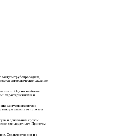
ют вантузы трубопроводные,
ляется автоматическое удаление
ластиком. Однако наиболее
ыми характеристиками и
вид вантузов крепится к
 вантуза зависит от того или
тузы и длительным сроком
енее двенадцати лет. При этом
шие. Справляются они и с