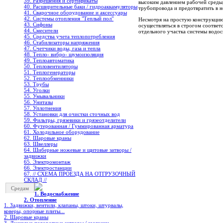
39. Разрешения и сертификаты
высоким давлением рабочей среды,
40. Расширительные баки / гидроаккамуляторы
трубопровода и предотвратить в н
41. Сварочное оборудование и аксессуары
42. Системы отопления "Теплый пол"
Несмотря на простую конструкцию
43. Сифоны
осуществляться в строгом соответ
44. Смесители
отдельного участка системы водос
45. Средства учета теплопотребления
46. Стабилизаторы напряжения
47. Счетчики воды, газа и тепла
48. Тепло- вибро- шумоизоляция
49. Теплоавтоматика
50. Тепловентиляторы
51. Теплогенераторы
52. Теплообменники
53. Трубы
54. Уголки
55. Умывальники
56. Унитазы
57. Уплотнения
58. Установки для очистки сточных вод
59. Фильтры, грязевики и грязеотделители
60. Футерованная / Гуммированная арматура
61. Холодильное oборудование
62. Шаровые краны
63. Швеллеры
64. Шиберные ножевые и щитовые затворы /
задвижки
65. Электромонтаж
66. Электростанции
67. // СХЕМА ПРОЕЗДА НА ОТГРУЗОЧНЫЙ
СКЛАД //
Средам
1. Водоснабжение
2. Отопление
1. Задвижки, вентили, клапаны, штоки, штурвалы,
коверы, опорные плиты...
2. Шаровые краны