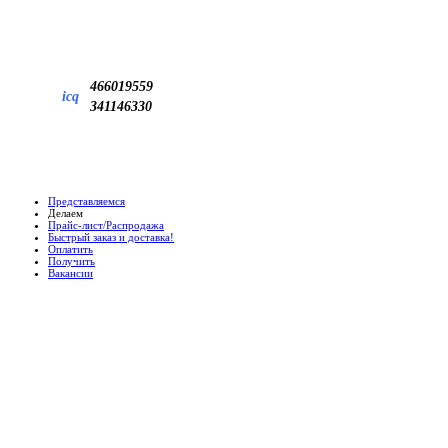
466019559
icq
341146330
Представляемся
Делаем
Прайс-лист/Распродажа
Быстрый заказ и доставка!
Оплатить
Получить
Вакансии