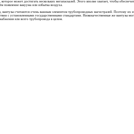
 которое может достигать нескольких мегапаскалей. Этого вполне хватает, чтобы обеспеч
ём появление вакуума или избытка воздуха.
, вантузы считаются очень важным элементом трубопроводных магистралей. Поэтому их и
ствии с установленными государственными стандартами. Низкокачественные же вантузы мог
набжения или всего трубопровода в целом.