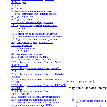
3. Арматура
4. Биде
5. Ванны
6. Вентиляторы и принадлежности
7. Виброкомпенсаторы / гибкие вставки
8. Водонагреватели
9. Водоподготовка
10. Вспомогательное оборудование
11. Гидранты и водоразборные колонки
12. Горелки
13. Двутавр
14. Детали трубопроводов и арматуры
15. Дисковые поворотные затворы / заслонки
16. Задвижки, вентили, клапаны, штоки,
штурвалы, коверы, опорные плиты...
17. Инструменты
18. Кабины душевые
19. КАТАЛОГИ
20. Клапаны и регуляторы
20.1. Балансировочные клапаны
20.2. Воздушные клапаны / вантузы
20.2.1. Воздушные клапаны / вантузы VAG
ARMATUREN
20.2.2. Воздушные клапаны / вантузы AVK
АВК
20.2.3. Воздушные клапаны / вантузы HAWLE
ХАВЛЕ
20.2.4. Воздушные клапаны / вантузы INEN
Клапаны и регуляторы
|
ИНЭН
20.2.5. Воздушные клапаны / вантузы UPONOR
Воздушные клапаны / ванту
УПОНОР
20.2.6. Воздушные клапаны / вантузы
ВОДОПРИБОР
20.3. Дренажные клапаны автоматические
20.4. Катушки для клапанов DANFOSS
20.5. Контроллеры для систем отопления,
водоснабжения и вентиляции ИНЭН