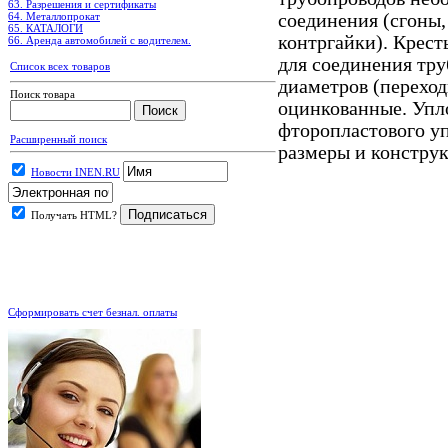
63. Разрешения и сертификаты
64. Металлопрокат
соединения (сгоны,
65. КАТАЛОГИ
контргайки). Крест
66. Аренда автомобилей с водителем.
для соединения тру
Список всех товаров
диаметров (переход
Поиск товара
оцинкованные. Упл
фторопластового у
Расширенный поиск
размеры и констру
Новости INEN.RU
Получать HTML?
.
Сформировать счет безнал. оплаты