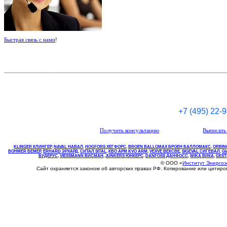
Быстрая связь с нами
!
+7 (495) 22-
Получить консультацию
Выписать 
KLINGER КЛИНГЕР
,
NAVAL НАВАЛ
,
НOGFORS ХЕГФОРС
,
BROEN BALLOMAX БРОЕН БАЛЛОМАКС
,
ORBIN
BOHMER БЕМЕР
,
ERHARD ЭРХАРД
,
СИТАЛ SITAL
,
КВО
АРМ
KVO
ARM
,
VEXVE ВЕКСВЕ
,
SIGEVAL СИГЕВАЛ
,
G
БУДЕРУС
,
VIESSMANN ВИСМАН
,
JUNKERS ЮНКЕРС
.
DANFOSS ДАНФОСС
,
WIKA ВИКА
,
GEST
© ООО «
Институт Энерго
Сайт охраняется законом об авторских правах РФ. Копирование или цитир