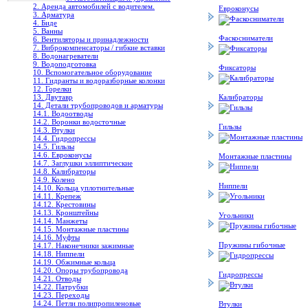
2. Аренда автомобилей с водителем.
Евроконусы
3. Арматура
4. Биде
5. Ванны
Фаскосниматели
6. Вентиляторы и принадлежности
7. Виброкомпенсаторы / гибкие вставки
8. Водонагреватели
9. Водоподготовка
Фиксаторы
10. Вспомогательное оборудование
11. Гидранты и водоразборные колонки
12. Горелки
13. Двутавр
Калибраторы
14. Детали трубопроводов и арматуры
14.1. Водоотводы
14.2. Воронки водосточные
Гильзы
14.3. Втулки
14.4. Гидропрессы
14.5. Гильзы
14.6. Евроконусы
Монтажные пластины
14.7. Заглушки эллиптические
14.8. Калибраторы
14.9. Колено
Ниппели
14.10. Кольца уплотнительные
14.11. Крепеж
14.12. Крестовины
14.13. Кронштейны
Угольники
14.14. Манжеты
14.15. Монтажные пластины
14.16. Муфты
Пружины гибочные
14.17. Наконечники зажимные
14.18. Ниппели
14.19. Обжимные кольца
14.20. Опоры трубопровода
Гидропрессы
14.21. Отводы
14.22. Патрубки
14.23. Переходы
14.24. Петли полипропиленовые
Втулки