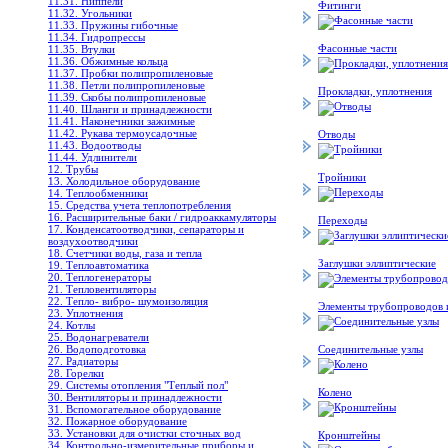
11.31. Ниппели
Фитинги
11.32. Угольники
11.33. Пружины гибочные
11.34. Гидропрессы
Фасонные части
11.35. Втулки
11.36. Обжимные кольца
11.37. Пробки полипропиленовые
11.38. Петли полипропиленовые
Прокладки, уплотнения
11.39. Скобы полипропиленовые
11.40. Шланги и принадлежности
11.41. Наконечники зажимные
11.42. Рукава термоусадочные
Отводы
11.43. Водоотводы
11.44. Удлинители
12. Трубы
Тройники
13. Холодильное oборудование
14. Теплообменники
15. Средства учета теплопотребления
16. Расширительные баки / гидроаккамуляторы
Переходы
17. Конденсатоотводчики, сепараторы и
воздухоотводчики
18. Счетчики воды, газа и тепла
Заглушки эллиптические
19. Теплоавтоматика
20. Теплогенераторы
21. Тепловентиляторы
22. Тепло- вибро- шумоизоляция
Элементы трубопроводов 
23. Уплотнения
24. Котлы
25. Водонагреватели
26. Водоподготовка
Соединительные узлы
27. Радиаторы
28. Горелки
29. Системы отопления "Теплый пол"
Колено
30. Вентиляторы и принадлежности
31. Вспомогательное оборудование
32. Пожарное оборудование
33. Установки для очистки сточных вод
Кронштейны
34. Контрольно-измерительные приборы и