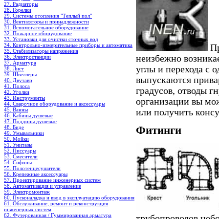
27. Радиаторы
28. Горелки
29. Системы отопления "Теплый пол"
30. Вентиляторы и принадлежности
31. Вспомогательное оборудование
32. Пожарное оборудование
33. Установки для очистки сточных вод
34. Контрольно-измерительные приборы и автоматика
Пр
35. Стабилизаторы напряжения
неизбежно возникае
36. Электростанции
37. Арматура
углы и перехода с 
38. Лист
39. Швеллеры
выпускаются привар
40. Двутавр
41. Полоса
градусов, отводы г
42. Уголки
43. Инструменты
организации вы мож
44. Сварочное оборудование и аксессуары
45. Ванны
или получить конс
46. Кабины душевые
47. Поддоны душевые
48. Биде
Фитинги
49. Умывальники
50. Мойки
51. Унитазы
52. Писсуары
53. Смесители
54. Сифоны
55. Полотенцесушители
56. Крепежные аксессуары
57. Проектирование инженерных систем
58. Автоматизация и управление
59. Электромонтаж
60. Пусконаладка и ввод в эксплуатацию оборудования
61. Обслуживание, ремонт и реконструкция
инженерных систем
62. Футерованная / Гуммированная арматура
трубопроводов неб