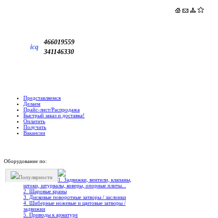
466019559
icq
341146330
Представляемся
Делаем
Прайс-лист/Распродажа
Быстрый заказ и доставка!
Оплатить
Получить
Вакансии
Оборудование по:
Популярности
1. Задвижки, вентили, клапаны,
штоки, штурвалы, коверы, опорные плиты...
2. Шаровые краны
3. Дисковые поворотные затворы / заслонки
4. Шиберные ножевые и щитовые затворы /
задвижки
5. Приводы к арматуре