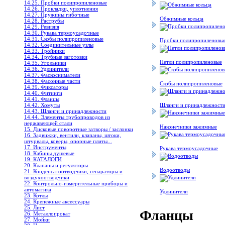
14.25. Пробки полипропиленовые
14.26. Прокладки, уплотнения
14.27. Пружины гибочные
Обжимные кольца
14.28. Раструбы
14.29. Ревизия
14.30. Рукава термоусадочные
14.31. Скобы полипропиленовые
Пробки полипропиленовы
14.32. Соединительные узлы
14.33. Тройники
14.34. Трубные заготовки
Петли полипропиленовые
14.35. Угольники
14.36. Удлинители
14.37. Фаскосниматели
14.38. Фасонные части
Скобы полипропиленовые
14.39. Фиксаторы
14.40. Фитинги
14.41. Фланцы
14.42. Хомуты
Шланги и принадлежност
14.43. Шланги и принадлежности
14.44. Элементы трубопроводов из
нержавеющей стали
Наконечники зажимные
15. Дисковые поворотные затворы / заслонки
16. Задвижки, вентили, клапаны, штоки,
штурвалы, коверы, опорные плиты...
17. Инструменты
Рукава термоусадочные
18. Кабины душевые
19. КАТАЛОГИ
20. Клапаны и регуляторы
Водоотводы
21. Конденсатоотводчики, сепараторы и
воздухоотводчики
22. Контрольно-измерительные приборы и
автоматика
Удлинители
23. Котлы
24. Крепежные аксессуары
25. Лист
Фланцы
26. Металлопрокат
27. Мойки