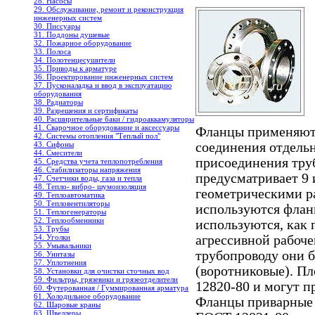
28. Насосы
29. Обслуживание, ремонт и реконструкция
инженерных систем
30. Писсуары
31. Поддоны душевые
32. Пожарное оборудование
33. Полоса
34. Полотенцесушители
35. Приводы к арматуре
36. Проектирование инженерных систем
37. Пусконаладка и ввод в эксплуатацию
оборудования
38. Радиаторы
39. Разрешения и сертификаты
40. Расширительные баки / гидроаккамуляторы
41. Сварочное оборудование и аксессуары
Фланцы применяютс
42. Системы отопления "Теплый пол"
соединения отдельн
43. Сифоны
44. Смесители
присоединения тру
45. Средства учета теплопотребления
46. Стабилизаторы напряжения
предусматривает 9
47. Счетчики воды, газа и тепла
48. Тепло- вибро- шумоизоляция
геометрическими р
49. Теплоавтоматика
50. Тепловентиляторы
используются флан
51. Теплогенераторы
52. Теплообменники
используются, как 
53. Трубы
агрессивной рабоче
54. Уголки
55. Умывальники
трубопроводу они б
56. Унитазы
57. Уплотнения
(воротниковые). П
58. Установки для очистки сточных вод
59. Фильтры, грязевики и грязеотделители
12820-80 и могут п
60. Футерованная / Гуммированная арматура
61. Холодильное oборудование
Фланцы приварные 
62. Шаровые краны
63. Швеллеры