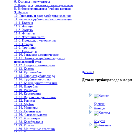
6. Клапаны и регуляторы
7. Фильтры, грязевики и грязеотделители
8. Виброкомпенсаторы / гибкие вставки
9. Насосы
10. Гидранты и водоразборные колонки
11. Детали трубопроводов и арматуры
11.1. Крепеж
11.2. Фланцы
11.3. Хомуты
11.4. Фитинги
11.5. Фасонные части
11.6. Прокладки, уплотнения
11.7. Отводы
11.8. Тройники
11.9. Переходы
11.10. Заглушки эллиптические
11.11. Элементы трубопроводов из
нержавеющей стали
11.12. Соединительные узлы
11.13. Колено
Делаем
|
11.14. Кронштейны
11.15. Опоры трубопровода
11.16. Трубные заготовки
Детали трубопроводов и ар
11.17. Кольца уплотнительные
11.18. Патрубки
11.19. Раструбы
11.20. Крестовины
11.21. Воронки водосточные
11.22. Ревизия
Крепеж
11.23. Муфты
11.24. Манжеты
Фланцы
11.25. Евроконусы
11.26. Фаскосниматели
11.27. Фиксаторы
Хомуты
11.28. Калибраторы
11.29. Гильзы
11.30. Монтажные пластины