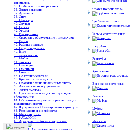
автоматика
35. Стабилизаторы напряжения
Опоры трубопровода
36. Электростанции
37. Арматура
38. Лист
39. Швеллеры
Трубные заготовки
40. Двутавр
41. Полоса
42. Уголки
Кольца уплотнительные
43. Инструменты
44. Сварочное оборудование и аксессуары
45. Ванны
46. Кабины душевые
Патрубки
47. Поддоны душевые
48. Биде
49. Умывальники
50. Мойки
Раструбы
51. Унитазы
52. Писсуары
53. Смесители
Крестовины
54. Сифоны
55. Полотенцесушители
56. Крепежные аксессуары
57. Проектирование инженерных систем
Воронки водосточные
58. Автоматизация и управление
59. Электромонтаж
60. Пусконаладка и ввод в эксплуатацию
Ревизия
оборудования
61. Обслуживание, ремонт и реконструкция
инженерных систем
62. Футерованная / Гуммированная арматура
Муфты
63. Разрешения и сертификаты
64. Металлопрокат
65. КАТАЛОГИ
66. Аренда автомобилей с водителем.
Манжеты
Алфавиту
1. Автоматизация и управление