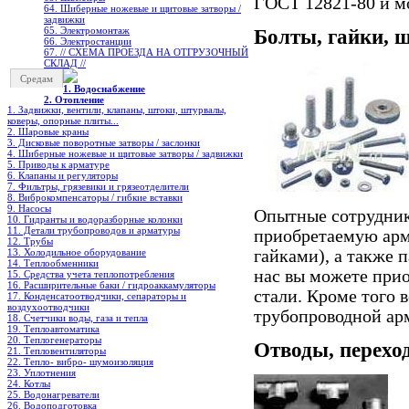
ГОСТ 12821-80 и мо
64. Шиберные ножевые и щитовые затворы /
задвижки
65. Электромонтаж
Болты, гайки, 
66. Электростанции
67. // СХЕМА ПРОЕЗДА НА ОТГРУЗОЧНЫЙ
СКЛАД //
Средам
1. Водоснабжение
2. Отопление
1. Задвижки, вентили, клапаны, штоки, штурвалы,
коверы, опорные плиты...
2. Шаровые краны
3. Дисковые поворотные затворы / заслонки
4. Шиберные ножевые и щитовые затворы / задвижки
5. Приводы к арматуре
6. Клапаны и регуляторы
7. Фильтры, грязевики и грязеотделители
8. Виброкомпенсаторы / гибкие вставки
9. Насосы
Опытные сотрудник
10. Гидранты и водоразборные колонки
11. Детали трубопроводов и арматуры
приобретаемую арм
12. Трубы
13. Холодильное oборудование
гайками), а также 
14. Теплообменники
нас вы можете прио
15. Средства учета теплопотребления
16. Расширительные баки / гидроаккамуляторы
стали. Кроме того 
17. Конденсатоотводчики, сепараторы и
воздухоотводчики
трубопроводной ар
18. Счетчики воды, газа и тепла
19. Теплоавтоматика
20. Теплогенераторы
Отводы, перехо
21. Тепловентиляторы
22. Тепло- вибро- шумоизоляция
23. Уплотнения
24. Котлы
25. Водонагреватели
26. Водоподготовка