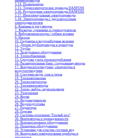
пневмоприводов
5.14. Позиционеры
5.15. Термоэлектрические приводы DANFOSS
5.16. Редукторные электроприводы DANFOSS
5.17. Интеллектуальные электроприводы
5.18. Электроприводы с двухскоростным
электродвигателем
6. Клапаны и регуляторы
7. Фильтры, грязевики и грязеотделители
8. Виброкомпенсаторы / гибкие вставки
9. Насосы
10. Гидранты и водоразборные колонки
11. Детали трубопроводов и арматуры
12. Трубы
13. Холодильное oборудование
14. Теплообменники
15. Средства учета теплопотребления
16. Расширительные баки / гидроаккамуляторы
17. Конденсатоотводчики, сепараторы и
воздухоотводчики
18. Счетчики воды, газа и тепла
19. Теплоавтоматика
20. Теплогенераторы
21. Тепловентиляторы
22. Тепло- вибро- шумоизоляция
23. Уплотнения
24. Котлы
25. Водонагреватели
26. Водоподготовка
27. Радиаторы
28. Горелки
29. Системы отопления "Теплый пол"
30. Вентиляторы и принадлежности
31. Вспомогательное оборудование
32. Пожарное оборудование
33. Установки для очистки сточных вод
34. Контрольно-измерительные приборы и
автоматика