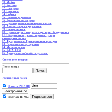
50. Мойки
51. Унитазы
52. Писсуары
53. Смесители
54. Сифоны
55. Полотенцесушители
56. Крепежные аксессуары
57. Проектирование инженерных систем
58. Автоматизация и управление
59. Электромонтаж
60. Пусконаладка и ввод в эксплуатацию оборудования
61. Обслуживание, ремонт и реконструкция
инженерных систем
62. Футерованная / Гуммированная арматура
63. Разрешения и сертификаты
64. Металлопрокат
65. КАТАЛОГИ
66. Аренда автомобилей с водителем.
Список всех товаров
Поиск товара
Расширенный поиск
Новости INEN.RU
Получать HTML?