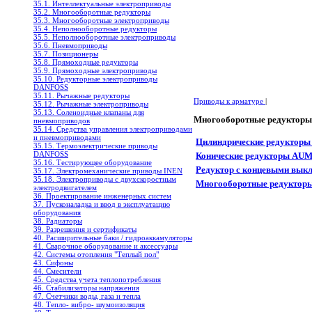
35.1. Интеллектуальные электроприводы
35.2. Многооборотные редукторы
35.3. Многооборотные электроприводы
35.4. Неполнооборотные редукторы
35.5. Неполнооборотные электроприводы
35.6. Пневмоприводы
35.7. Позиционеры
35.8. Прямоходные редукторы
35.9. Прямоходные электроприводы
35.10. Редукторные электроприводы
DANFOSS
35.11. Рычажные редукторы
Приводы к арматуре
|
35.12. Рычажные электроприводы
35.13. Соленоидные клапаны для
Многооборотные редукторы
пневмоприводов
35.14. Средства управления электроприводами
и пневмоприводами
Цилиндрические редукторы
35.15. Термоэлектрические приводы
DANFOSS
Конические редукторы AUM
35.16. Тестирующее оборудование
Редуктор с концевыми вык
35.17. Электромеханические приводы INEN
35.18. Электроприводы с двухскоростным
Mногооборотные редукторы
электродвигателем
36. Проектирование инженерных систем
37. Пусконаладка и ввод в эксплуатацию
оборудования
38. Радиаторы
39. Разрешения и сертификаты
40. Расширительные баки / гидроаккамуляторы
41. Сварочное оборудование и аксессуары
42. Системы отопления "Теплый пол"
43. Сифоны
44. Смесители
45. Средства учета теплопотребления
46. Стабилизаторы напряжения
47. Счетчики воды, газа и тепла
48. Тепло- вибро- шумоизоляция