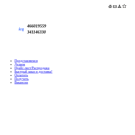
466019559
icq
341146330
Представляемся
Делаем
Прайс-лист/Распродажа
Быстрый заказ и доставка!
Оплатить
Получить
Вакансии