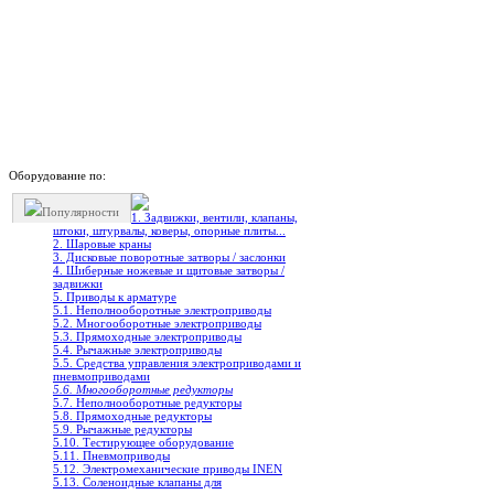
Оборудование по:
Популярности
1. Задвижки, вентили, клапаны,
штоки, штурвалы, коверы, опорные плиты...
2. Шаровые краны
3. Дисковые поворотные затворы / заслонки
4. Шиберные ножевые и щитовые затворы /
задвижки
5. Приводы к арматуре
5.1. Неполнооборотные электроприводы
5.2. Многооборотные электроприводы
5.3. Прямоходные электроприводы
5.4. Рычажные электроприводы
5.5. Средства управления электроприводами и
пневмоприводами
5.6. Многооборотные редукторы
5.7. Неполнооборотные редукторы
5.8. Прямоходные редукторы
5.9. Рычажные редукторы
5.10. Тестирующее оборудование
5.11. Пневмоприводы
5.12. Электромеханические приводы INEN
5.13. Соленоидные клапаны для