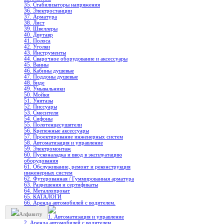
35. Стабилизаторы напряжения
36. Электростанции
37. Арматура
38. Лист
39. Швеллеры
40. Двутавр
41. Полоса
42. Уголки
43. Инструменты
44. Сварочное оборудование и аксессуары
45. Ванны
46. Кабины душевые
47. Поддоны душевые
48. Биде
49. Умывальники
50. Мойки
51. Унитазы
52. Писсуары
53. Смесители
54. Сифоны
55. Полотенцесушители
56. Крепежные аксессуары
57. Проектирование инженерных систем
58. Автоматизация и управление
59. Электромонтаж
60. Пусконаладка и ввод в эксплуатацию
оборудования
61. Обслуживание, ремонт и реконструкция
инженерных систем
62. Футерованная / Гуммированная арматура
63. Разрешения и сертификаты
64. Металлопрокат
65. КАТАЛОГИ
66. Аренда автомобилей с водителем.
Алфавиту
1. Автоматизация и управление
2. Аренда автомобилей с водителем.