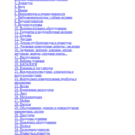
3. Арматура
4. Биде
5. Ванны
6. Вентиляторы и принадлежности
7. Виброкомпенсаторы / гибкие вставки
8. Водонагреватели
9. Водоподготовка
10. Вспомогательное оборудование
11. Гидранты и водоразборные колонки
12. Горелки
13. Двутавр
14. Детали трубопроводов и арматуры
15. Дисковые поворотные затворы / заслонки
16. Задвижки, вентили, клапаны, штоки,
штурвалы, коверы, опорные плиты...
17. Инструменты
18. Кабины душевые
19. КАТАЛОГИ
20. Клапаны и регуляторы
21. Конденсатоотводчики, сепараторы и
воздухоотводчики
22. Контрольно-измерительные приборы и
автоматика
23. Котлы
24. Крепежные аксессуары
25. Лист
26. Металлопрокат
27. Мойки
28. Насосы
29. Обслуживание, ремонт и реконструкция
инженерных систем
30. Писсуары
31. Поддоны душевые
32. Пожарное оборудование
33. Полоса
34. Полотенцесушители
35. Приводы к арматуре