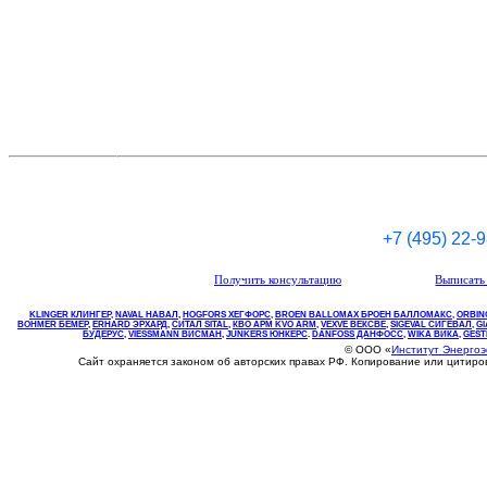
+7 (495) 22-
Получить консультацию
Выписать 
KLINGER КЛИНГЕР
,
NAVAL НАВАЛ
,
НOGFORS ХЕГФОРС
,
BROEN BALLOMAX БРОЕН БАЛЛОМАКС
,
ORBIN
BOHMER БЕМЕР
,
ERHARD ЭРХАРД
,
СИТАЛ SITAL
,
КВО
АРМ
KVO
ARM
,
VEXVE ВЕКСВЕ
,
SIGEVAL СИГЕВАЛ
,
G
БУДЕРУС
,
VIESSMANN ВИСМАН
,
JUNKERS ЮНКЕРС
.
DANFOSS ДАНФОСС
,
WIKA ВИКА
,
GEST
© ООО «
Институт Энерго
Сайт охраняется законом об авторских правах РФ. Копирование или цитир