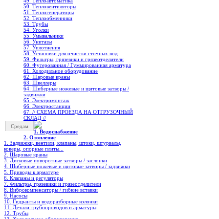
49. Теплоавтоматика
50. Тепловентиляторы
51. Теплогенераторы
52. Теплообменники
53. Трубы
54. Уголки
55. Умывальники
56. Унитазы
57. Уплотнения
58. Установки для очистки сточных вод
59. Фильтры, грязевики и грязеотделители
60. Футерованная / Гуммированная арматура
61. Холодильное oборудование
62. Шаровые краны
63. Швеллеры
64. Шиберные ножевые и щитовые затворы /
задвижки
65. Электромонтаж
66. Электростанции
67. // СХЕМА ПРОЕЗДА НА ОТГРУЗОЧНЫЙ
СКЛАД //
Средам
1. Водоснабжение
2. Отопление
1. Задвижки, вентили, клапаны, штоки, штурвалы,
коверы, опорные плиты...
2. Шаровые краны
3. Дисковые поворотные затворы / заслонки
4. Шиберные ножевые и щитовые затворы / задвижки
5. Приводы к арматуре
6. Клапаны и регуляторы
7. Фильтры, грязевики и грязеотделители
8. Виброкомпенсаторы / гибкие вставки
9. Насосы
10. Гидранты и водоразборные колонки
11. Детали трубопроводов и арматуры
12. Трубы