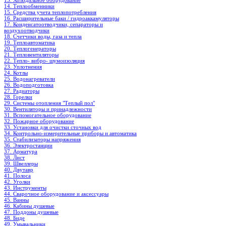
13. Холодильное oборудование
14. Теплообменники
15. Средства учета теплопотребления
16. Расширительные баки / гидроаккамуляторы
17. Конденсатоотводчики, сепараторы и
воздухоотводчики
18. Счетчики воды, газа и тепла
19. Теплоавтоматика
20. Теплогенераторы
21. Тепловентиляторы
22. Тепло- вибро- шумоизоляция
23. Уплотнения
24. Котлы
25. Водонагреватели
26. Водоподготовка
27. Радиаторы
28. Горелки
29. Системы отопления "Теплый пол"
30. Вентиляторы и принадлежности
31. Вспомогательное оборудование
32. Пожарное оборудование
33. Установки для очистки сточных вод
34. Контрольно-измерительные приборы и автоматика
35. Стабилизаторы напряжения
36. Электростанции
37. Арматура
38. Лист
39. Швеллеры
40. Двутавр
41. Полоса
42. Уголки
43. Инструменты
44. Сварочное оборудование и аксессуары
45. Ванны
46. Кабины душевые
47. Поддоны душевые
48. Биде
49. Умывальники