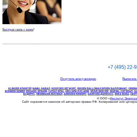
Быстрая связь с нами
!
+7 (495) 22-
Получить консультацию
Выписать 
KLINGER КЛИНГЕР
,
NAVAL НАВАЛ
,
НOGFORS ХЕГФОРС
,
BROEN BALLOMAX БРОЕН БАЛЛОМАКС
,
ORBIN
BOHMER БЕМЕР
,
ERHARD ЭРХАРД
,
СИТАЛ SITAL
,
КВО
АРМ
KVO
ARM
,
VEXVE ВЕКСВЕ
,
SIGEVAL СИГЕВАЛ
,
G
БУДЕРУС
,
VIESSMANN ВИСМАН
,
JUNKERS ЮНКЕРС
.
DANFOSS ДАНФОСС
,
WIKA ВИКА
,
GEST
© ООО «
Институт Энерго
Сайт охраняется законом об авторских правах РФ. Копирование или цитир