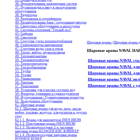
36. Проектирование инженерных систем
37. Пусконаладка и ввод в эксплуатацию
оборудования
38. Радиаторы
39. Разрешения и сертификаты
40. Расширительные баки / гидроаккамуляторы
41. Сварочное оборудование и аксессуары
42. Системы отопления "Теплый пол"
43. Сифоны
44. Смесители
45. Средства учета теплопотребления
Шаровые краны
|
Шаровые краны дл
46. Стабилизаторы напряжения
47. Счетчики воды, газа и тепла
Шаровые краны NAVAL НА
48. Тепло- вибро- шумоизоляция
49. Теплоавтоматика
50. Тепловентиляторы
Шаровые краны NAVAL cта
51. Теплогенераторы
Шаровые краны NAVAL для 
52. Теплообменники
53. Трубы
Шаровые краны NAVAL для
54. Уголки
55. Умывальники
Шаровые краны NAVAL пол
56. Унитазы
Шаровые краны NAVAL с у
57. Уплотнения
58. Установки для очистки сточных вод
59. Фильтры, грязевики и грязеотделители
60. Футерованная / Гуммированная арматура
61. Холодильное oборудование
62. Шаровые краны
62.1. Шаровые краны для воды, пара, масла,
нефти, топлива, воздуха, хладогентов и других
сред
62.1.1. Краны для манометров INEN ИНЭН
62.1.2. Пластиковые краны INEN ИНЭН
62.1.3. Полнопроходные 2-х частевые
шаровые краны KLINGER KHC КЛИНГЕР
62.1.4. Полнопроходные шаровые краны
BOHMER БЕМЕР