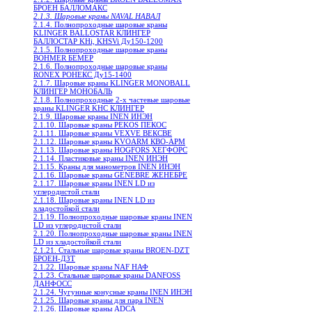
БРОЕН БАЛЛОМАКС
2.1.3. Шаровые краны NAVAL НАВАЛ
2.1.4. Полнопроходные шаровые краны
KLINGER BALLOSTAR КЛИНГЕР
БАЛЛОСТАР KHi, KHSVi Ду150-1200
2.1.5. Полнопроходные шаровые краны
BOHMER БЕМЕР
2.1.6. Полнопроходные шаровые краны
RONEX РОНЕКС Ду15-1400
2.1.7. Шаровые краны KLINGER MONOBALL
КЛИНГЕР МОНОБАЛЬ
2.1.8. Полнопроходные 2-х частевые шаровые
краны KLINGER KHC КЛИНГЕР
2.1.9. Шаровые краны INEN ИНЭН
2.1.10. Шаровые краны PEKOS ПЕКОС
2.1.11. Шаровые краны VEXVE ВЕКСВЕ
2.1.12. Шаровые краны KVOARM КВО-АРМ
2.1.13. Шаровые краны HOGFORS ХЕГФОРС
2.1.14. Пластиковые краны INEN ИНЭН
2.1.15. Краны для манометров INEN ИНЭН
2.1.16. Шаровые краны GENEBRE ЖЕНЕБРЕ
2.1.17. Шаровые краны INEN LD из
углеродистой стали
2.1.18. Шаровые краны INEN LD из
хладостойкой стали
2.1.19. Полнопроходные шаровые краны INEN
LD из углеродистой стали
2.1.20. Полнопроходные шаровые краны INEN
LD из хладостойкой стали
2.1.21. Стальные шаровые краны BROEN-DZT
БРОЕН-ДЗТ
2.1.22. Шаровые краны NAF НАФ
2.1.23. Стальные шаровые краны DANFOSS
ДАНФОСС
2.1.24. Чугунные конусные краны INEN ИНЭН
2.1.25. Шаровые краны для пара INEN
2.1.26. Шаровые краны ADCA