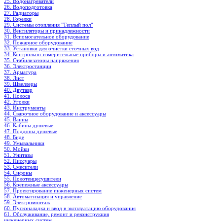
25. Водонагреватели
26. Водоподготовка
27. Радиаторы
28. Горелки
29. Системы отопления "Теплый пол"
30. Вентиляторы и принадлежности
31. Вспомогательное оборудование
32. Пожарное оборудование
33. Установки для очистки сточных вод
34. Контрольно-измерительные приборы и автоматика
35. Стабилизаторы напряжения
36. Электростанции
37. Арматура
38. Лист
39. Швеллеры
40. Двутавр
41. Полоса
42. Уголки
43. Инструменты
44. Сварочное оборудование и аксессуары
45. Ванны
46. Кабины душевые
47. Поддоны душевые
48. Биде
49. Умывальники
50. Мойки
51. Унитазы
52. Писсуары
53. Смесители
54. Сифоны
55. Полотенцесушители
56. Крепежные аксессуары
57. Проектирование инженерных систем
58. Автоматизация и управление
59. Электромонтаж
60. Пусконаладка и ввод в эксплуатацию оборудования
61. Обслуживание, ремонт и реконструкция
инженерных систем