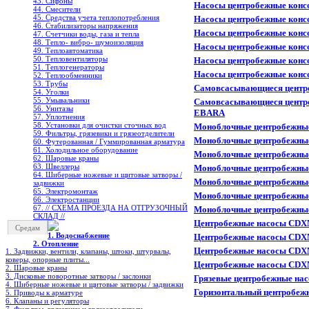
43. Сифоны
Насосы центробежные кон
44. Смесители
45. Средства учета теплопотребления
Насосы центробежные конс
46. Стабилизаторы напряжения
Насосы центробежные конс
47. Счетчики воды, газа и тепла
48. Тепло- вибро- шумоизоляция
Насосы центробежные конс
49. Теплоавтоматика
50. Тепловентиляторы
Насосы центробежные конс
51. Теплогенераторы
Насосы центробежные конс
52. Теплообменники
53. Трубы
Самовсасывающиеся центро
54. Уголки
55. Умывальники
Самовсасывающиеся центро
56. Унитазы
EBARA
57. Уплотнения
58. Установки для очистки сточных вод
Моноблочные центробежные
59. Фильтры, грязевики и грязеотделители
Моноблочные центробежные
60. Футерованная / Гуммированная арматура
61. Холодильное oборудование
Моноблочные центробежные
62. Шаровые краны
63. Швеллеры
Моноблочные центробежные
64. Шиберные ножевые и щитовые затворы /
Моноблочные центробежные
задвижки
65. Электромонтаж
Моноблочные центробежные
66. Электростанции
67. // СХЕМА ПРОЕЗДА НА ОТГРУЗОЧНЫЙ
Моноблочные центробежные
СКЛАД //
Центробежные насосы CDX
Средам
1. Водоснабжение
Центробежные насосы CDX
2. Отопление
Центробежные насосы CDX
1. Задвижки, вентили, клапаны, штоки, штурвалы,
коверы, опорные плиты...
Центробежные насосы CDX
2. Шаровые краны
3. Дисковые поворотные затворы / заслонки
Грязевые центробежные н
4. Шиберные ножевые и щитовые затворы / задвижки
Горизонтальный центробеж
5. Приводы к арматуре
6. Клапаны и регуляторы