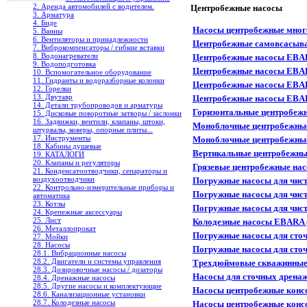
2. Аренда автомобилей с водителем.
Центробежные насосы
3. Арматура
4. Биде
Насосы центробежные мно
5. Ванны
6. Вентиляторы и принадлежности
Центробежные самовсасыв
7. Виброкомпенсаторы / гибкие вставки
8. Водонагреватели
Центробежные насосы EBA
9. Водоподготовка
Центробежные насосы EBAR
10. Вспомогательное оборудование
11. Гидранты и водоразборные колонки
Центробежные насосы EBAR
12. Горелки
13. Двутавр
Центробежные насосы EBA
14. Детали трубопроводов и арматуры
Горизонтальные центробеж
15. Дисковые поворотные затворы / заслонки
16. Задвижки, вентили, клапаны, штоки,
Моноблочные центробежные
штурвалы, коверы, опорные плиты...
17. Инструменты
Моноблочные центробежные
18. Кабины душевые
Вертикальные центробежн
19. КАТАЛОГИ
20. Клапаны и регуляторы
Грязевые центробежные на
21. Конденсатоотводчики, сепараторы и
воздухоотводчики
Погружные насосы для чис
22. Контрольно-измерительные приборы и
Погружные насосы для чис
автоматика
23. Котлы
Погружные насосы для чист
24. Крепежные аксессуары
25. Лист
Колодезные насосы EBARA
26. Металлопрокат
Погружные насосы для сто
27. Мойки
28. Насосы
Погружные насосы для сто
28.1. Вибрационные насосы
28.2. Двигатели и системы управления
Трехдюймовые скважинные
28.3. Дозировочные насосы / дозаторы
Насосы для сточных дрена
28.4. Дренажные насосы
28.5. Другие насосы и комплектующие
Насосы центробежные конс
28.6. Канализационные установки
28.7. Колодезные насосы
Насосы центробежные конс