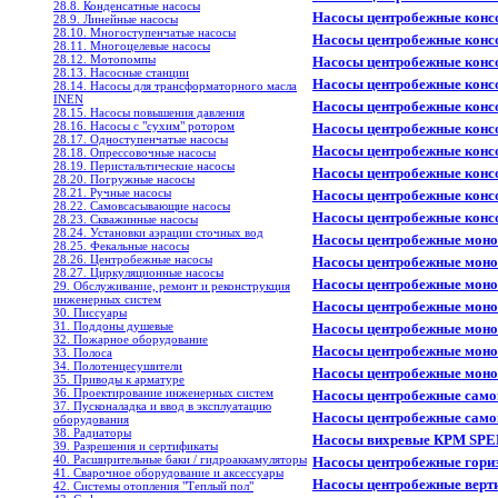
28.8. Конденсатные насосы
Насосы центробежные конс
28.9. Линейные насосы
28.10. Многоступенчатые насосы
Насосы центробежные конс
28.11. Многоцелевые насосы
28.12. Мотопомпы
Насосы центробежные конс
28.13. Насосные станции
Насосы центробежные конс
28.14. Насосы для трансформаторного масла
INEN
Насосы центробежные конс
28.15. Насосы повышения давления
28.16. Насосы с "сухим" ротором
Насосы центробежные конс
28.17. Одноступенчатые насосы
Насосы центробежные конс
28.18. Опрессовочные насосы
28.19. Перистальтические насосы
Насосы центробежные конс
28.20. Погружные насосы
28.21. Ручные насосы
Насосы центробежные конс
28.22. Самовсасывающие насосы
Насосы центробежные конс
28.23. Скважинные насосы
28.24. Установки аэрации сточных вод
Насосы центробежные моно
28.25. Фекальные насосы
28.26. Центробежные насосы
Насосы центробежные моно
28.27. Циркуляционные насосы
Насосы центробежные моно
29. Обслуживание, ремонт и реконструкция
инженерных систем
Насосы центробежные моно
30. Писсуары
31. Поддоны душевые
Насосы центробежные моно
32. Пожарное оборудование
Насосы центробежные моно
33. Полоса
34. Полотенцесушители
Насосы центробежные моно
35. Приводы к арматуре
36. Проектирование инженерных систем
Насосы центробежные сам
37. Пусконаладка и ввод в эксплуатацию
Насосы центробежные само
оборудования
38. Радиаторы
Насосы вихревые КРМ SPE
39. Разрешения и сертификаты
40. Расширительные баки / гидроаккамуляторы
Насосы центробежные гор
41. Сварочное оборудование и аксессуары
Насосы центробежные вер
42. Системы отопления "Теплый пол"