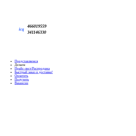
466019559
icq
341146330
Представляемся
Делаем
Прайс-лист/Распродажа
Быстрый заказ и доставка!
Оплатить
Получить
Вакансии