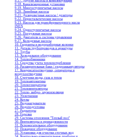
9.17. Другие насосы и комплектующие
9.18. Канализационные установки
9.19. Многоступенчатые насосы
9.20. Линейные насосы
9.21. Дозировочные насосы / дозаторы
9.22. Перистальтические насосы
9.23. Насосы для трансформаторного масла
INEN
9.24. Одноступенчатые насосы
9.25. Погружные насосы
9.26. Двигатели и системы управления
9.27. Колодезные насосы
10. Гидранты и водоразборные колонки
11. Детали трубопроводов и арматуры
12. Трубы
13. Холодильное oборудование
14. Теплообменники
15. Средства учета теплопотребления
16. Расширительные баки / гидроаккамуляторы
17. Конденсатоотводчики, сепараторы и
воздухоотводчики
18. Счетчики воды, газа и тепла
19. Теплоавтоматика
20. Теплогенераторы
21. Тепловентиляторы
22. Тепло- вибро- шумоизоляция
23. Уплотнения
24. Котлы
25. Водонагреватели
26. Водоподготовка
27. Радиаторы
28. Горелки
29. Системы отопления "Теплый пол"
30. Вентиляторы и принадлежности
31. Вспомогательное оборудование
32. Пожарное оборудование
33. Установки для очистки сточных вод
34. Контрольно-измерительные приборы и