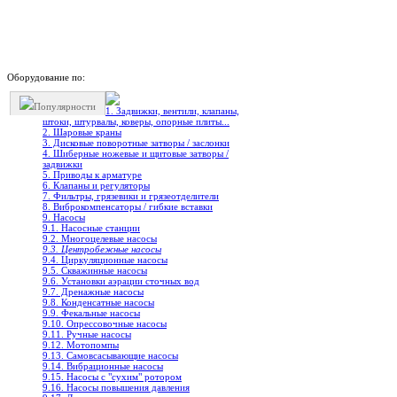
Оборудование по:
Популярности
1. Задвижки, вентили, клапаны,
штоки, штурвалы, коверы, опорные плиты...
2. Шаровые краны
3. Дисковые поворотные затворы / заслонки
4. Шиберные ножевые и щитовые затворы /
задвижки
5. Приводы к арматуре
6. Клапаны и регуляторы
7. Фильтры, грязевики и грязеотделители
8. Виброкомпенсаторы / гибкие вставки
9. Насосы
9.1. Насосные станции
9.2. Многоцелевые насосы
9.3. Центробежные насосы
9.4. Циркуляционные насосы
9.5. Скважинные насосы
9.6. Установки аэрации сточных вод
9.7. Дренажные насосы
9.8. Конденсатные насосы
9.9. Фекальные насосы
9.10. Опрессовочные насосы
9.11. Ручные насосы
9.12. Мотопомпы
9.13. Самовсасывающие насосы
9.14. Вибрационные насосы
9.15. Насосы с "сухим" ротором
9.16. Насосы повышения давления