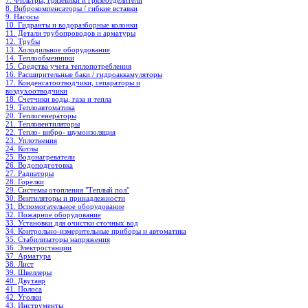
7. Фильтры, грязевики и грязеотделители
8. Виброкомпенсаторы / гибкие вставки
9. Насосы
10. Гидранты и водоразборные колонки
11. Детали трубопроводов и арматуры
12. Трубы
13. Холодильное oборудование
14. Теплообменники
15. Средства учета теплопотребления
16. Расширительные баки / гидроаккамуляторы
17. Конденсатоотводчики, сепараторы и
воздухоотводчики
18. Счетчики воды, газа и тепла
19. Теплоавтоматика
20. Теплогенераторы
21. Тепловентиляторы
22. Тепло- вибро- шумоизоляция
23. Уплотнения
24. Котлы
25. Водонагреватели
26. Водоподготовка
27. Радиаторы
28. Горелки
29. Системы отопления "Теплый пол"
30. Вентиляторы и принадлежности
31. Вспомогательное оборудование
32. Пожарное оборудование
33. Установки для очистки сточных вод
34. Контрольно-измерительные приборы и автоматика
35. Стабилизаторы напряжения
36. Электростанции
37. Арматура
38. Лист
39. Швеллеры
40. Двутавр
41. Полоса
42. Уголки
43. Инструменты