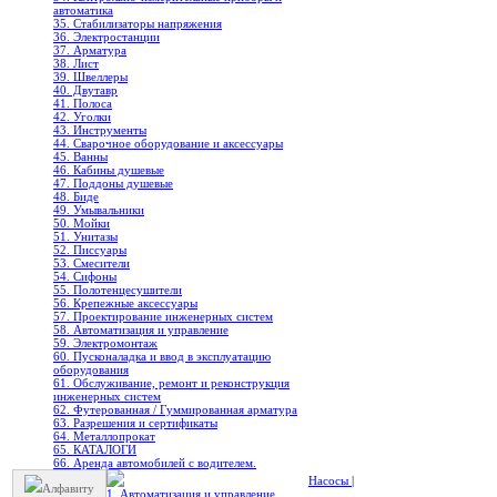
автоматика
35. Стабилизаторы напряжения
36. Электростанции
37. Арматура
38. Лист
39. Швеллеры
40. Двутавр
41. Полоса
42. Уголки
43. Инструменты
44. Сварочное оборудование и аксессуары
45. Ванны
46. Кабины душевые
47. Поддоны душевые
48. Биде
49. Умывальники
50. Мойки
51. Унитазы
52. Писсуары
53. Смесители
54. Сифоны
55. Полотенцесушители
56. Крепежные аксессуары
57. Проектирование инженерных систем
58. Автоматизация и управление
59. Электромонтаж
60. Пусконаладка и ввод в эксплуатацию
оборудования
61. Обслуживание, ремонт и реконструкция
инженерных систем
62. Футерованная / Гуммированная арматура
63. Разрешения и сертификаты
64. Металлопрокат
65. КАТАЛОГИ
66. Аренда автомобилей с водителем.
Насосы
|
Алфавиту
1. Автоматизация и управление