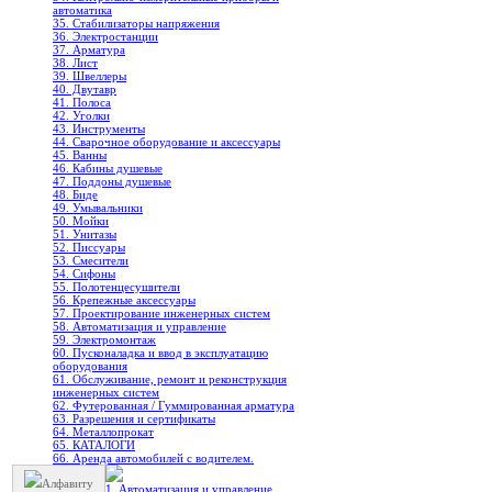
автоматика
35. Стабилизаторы напряжения
36. Электростанции
37. Арматура
38. Лист
39. Швеллеры
40. Двутавр
41. Полоса
42. Уголки
43. Инструменты
44. Сварочное оборудование и аксессуары
45. Ванны
46. Кабины душевые
47. Поддоны душевые
48. Биде
49. Умывальники
50. Мойки
51. Унитазы
52. Писсуары
53. Смесители
54. Сифоны
55. Полотенцесушители
56. Крепежные аксессуары
57. Проектирование инженерных систем
58. Автоматизация и управление
59. Электромонтаж
60. Пусконаладка и ввод в эксплуатацию
оборудования
61. Обслуживание, ремонт и реконструкция
инженерных систем
62. Футерованная / Гуммированная арматура
63. Разрешения и сертификаты
64. Металлопрокат
65. КАТАЛОГИ
66. Аренда автомобилей с водителем.
Алфавиту
1. Автоматизация и управление