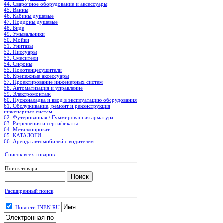
44. Сварочное оборудование и аксессуары
45. Ванны
46. Кабины душевые
47. Поддоны душевые
48. Биде
49. Умывальники
50. Мойки
51. Унитазы
52. Писсуары
53. Смесители
54. Сифоны
55. Полотенцесушители
56. Крепежные аксессуары
57. Проектирование инженерных систем
58. Автоматизация и управление
59. Электромонтаж
60. Пусконаладка и ввод в эксплуатацию оборудования
61. Обслуживание, ремонт и реконструкция
инженерных систем
62. Футерованная / Гуммированная арматура
63. Разрешения и сертификаты
64. Металлопрокат
65. КАТАЛОГИ
66. Аренда автомобилей с водителем.
Список всех товаров
Поиск товара
Расширенный поиск
Новости INEN.RU