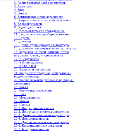
2. Аренда автомобилей с водителем.
3. Арматура
4. Биде
5. Ванны
6. Вентиляторы и принадлежности
7. Виброкомпенсаторы / гибкие вставки
8. Водонагреватели
9. Водоподготовка
10. Вспомогательное оборудование
11. Гидранты и водоразборные колонки
12. Горелки
13. Двутавр
14. Детали трубопроводов и арматуры
15. Дисковые поворотные затворы / заслонки
16. Задвижки, вентили, клапаны, штоки,
штурвалы, коверы, опорные плиты...
17. Инструменты
18. Кабины душевые
19. КАТАЛОГИ
20. Клапаны и регуляторы
21. Конденсатоотводчики, сепараторы и
воздухоотводчики
22. Контрольно-измерительные приборы и
автоматика
23. Котлы
24. Крепежные аксессуары
25. Лист
26. Металлопрокат
27. Мойки
28. Насосы
28.1. Вибрационные насосы
28.2. Двигатели и системы управления
28.3. Дозировочные насосы / дозаторы
28.4. Дренажные насосы
28.5. Другие насосы и комплектующие
28.6. Канализационные установки
28.7. Колодезные насосы