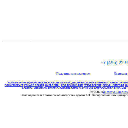
+7 (495) 22-
Получить консультацию
Выписать 
KLINGER КЛИНГЕР
,
NAVAL НАВАЛ
,
НOGFORS ХЕГФОРС
,
BROEN BALLOMAX БРОЕН БАЛЛОМАКС
,
ORBIN
BOHMER БЕМЕР
,
ERHARD ЭРХАРД
,
СИТАЛ SITAL
,
КВО
АРМ
KVO
ARM
,
VEXVE ВЕКСВЕ
,
SIGEVAL СИГЕВАЛ
,
G
БУДЕРУС
,
VIESSMANN ВИСМАН
,
JUNKERS ЮНКЕРС
.
DANFOSS ДАНФОСС
,
WIKA ВИКА
,
GEST
© ООО «
Институт Энерго
Сайт охраняется законом об авторских правах РФ. Копирование или цитир