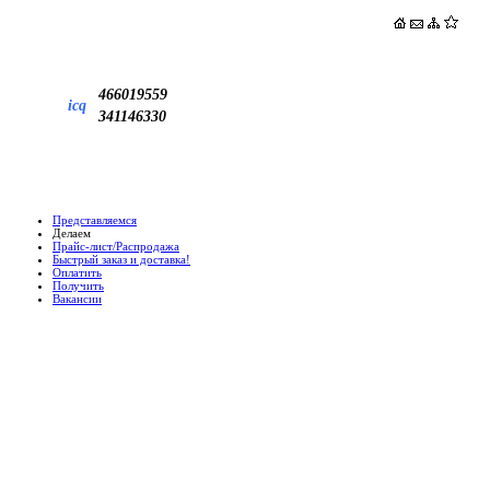
466019559
icq
341146330
Представляемся
Делаем
Прайс-лист/Распродажа
Быстрый заказ и доставка!
Оплатить
Получить
Вакансии