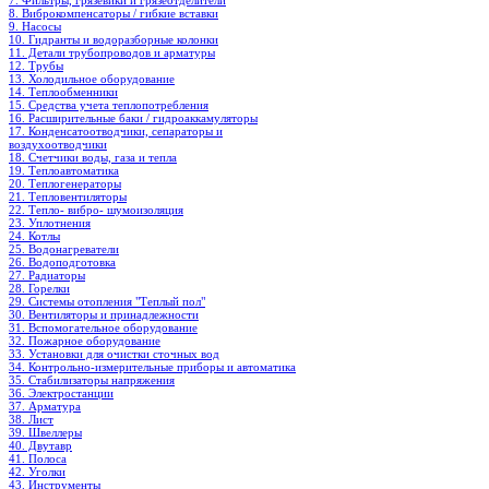
7. Фильтры, грязевики и грязеотделители
8. Виброкомпенсаторы / гибкие вставки
9. Насосы
10. Гидранты и водоразборные колонки
11. Детали трубопроводов и арматуры
12. Трубы
13. Холодильное oборудование
14. Теплообменники
15. Средства учета теплопотребления
16. Расширительные баки / гидроаккамуляторы
17. Конденсатоотводчики, сепараторы и
воздухоотводчики
18. Счетчики воды, газа и тепла
19. Теплоавтоматика
20. Теплогенераторы
21. Тепловентиляторы
22. Тепло- вибро- шумоизоляция
23. Уплотнения
24. Котлы
25. Водонагреватели
26. Водоподготовка
27. Радиаторы
28. Горелки
29. Системы отопления "Теплый пол"
30. Вентиляторы и принадлежности
31. Вспомогательное оборудование
32. Пожарное оборудование
33. Установки для очистки сточных вод
34. Контрольно-измерительные приборы и автоматика
35. Стабилизаторы напряжения
36. Электростанции
37. Арматура
38. Лист
39. Швеллеры
40. Двутавр
41. Полоса
42. Уголки
43. Инструменты