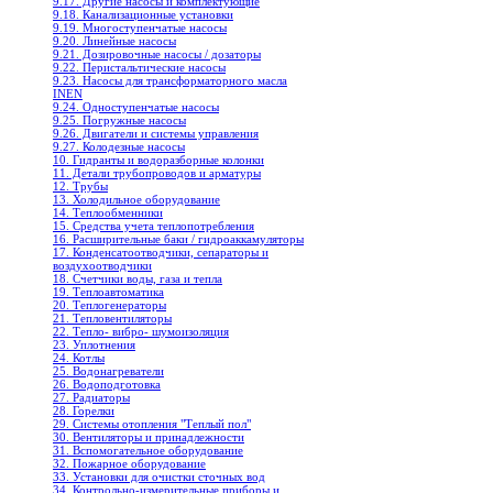
9.17. Другие насосы и комплектующие
9.18. Канализационные установки
9.19. Многоступенчатые насосы
9.20. Линейные насосы
9.21. Дозировочные насосы / дозаторы
9.22. Перистальтические насосы
9.23. Насосы для трансформаторного масла
INEN
9.24. Одноступенчатые насосы
9.25. Погружные насосы
9.26. Двигатели и системы управления
9.27. Колодезные насосы
10. Гидранты и водоразборные колонки
11. Детали трубопроводов и арматуры
12. Трубы
13. Холодильное oборудование
14. Теплообменники
15. Средства учета теплопотребления
16. Расширительные баки / гидроаккамуляторы
17. Конденсатоотводчики, сепараторы и
воздухоотводчики
18. Счетчики воды, газа и тепла
19. Теплоавтоматика
20. Теплогенераторы
21. Тепловентиляторы
22. Тепло- вибро- шумоизоляция
23. Уплотнения
24. Котлы
25. Водонагреватели
26. Водоподготовка
27. Радиаторы
28. Горелки
29. Системы отопления "Теплый пол"
30. Вентиляторы и принадлежности
31. Вспомогательное оборудование
32. Пожарное оборудование
33. Установки для очистки сточных вод
34. Контрольно-измерительные приборы и