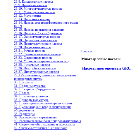
28.8. Конденсатные насосы
28.9. Линейные насосы
28.10. Многоступенчатые насосы
28.11. Многоцелевые насосы
28.12. Мотопомпы
28.13. Насосные станции
28.14. Насосы для трансформаторного масла
INEN
28.15. Насосы повышения давления
28.16. Насосы с "сухим" ротором
28.17. Одноступенчатые насосы
28.18. Опрессовочные насосы
28.19. Перистальтические насосы
28.20. Погружные насосы
28.21. Ручные насосы
Насосы
|
28.22. Самовсасывающие насосы
28.23. Скважинные насосы
Многоцелевые насосы
28.24. Установки аэрации сточных вод
28.25. Фекальные насосы
Насосы многоцелевые GR
28.26. Центробежные насосы
28.27. Циркуляционные насосы
29. Обслуживание, ремонт и реконструкция
инженерных систем
30. Писсуары
31. Поддоны душевые
32. Пожарное оборудование
33. Полоса
34. Полотенцесушители
35. Приводы к арматуре
36. Проектирование инженерных систем
37. Пусконаладка и ввод в эксплуатацию
оборудования
38. Радиаторы
39. Разрешения и сертификаты
40. Расширительные баки / гидроаккамуляторы
41. Сварочное оборудование и аксессуары
42. Системы отопления "Теплый пол"