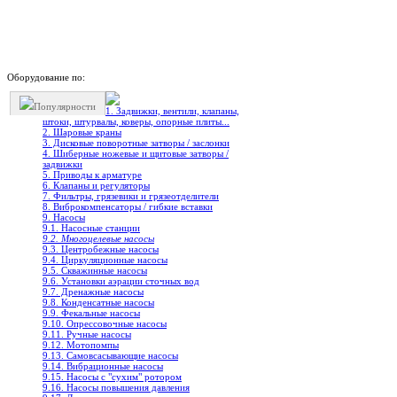
Оборудование по:
Популярности
1. Задвижки, вентили, клапаны,
штоки, штурвалы, коверы, опорные плиты...
2. Шаровые краны
3. Дисковые поворотные затворы / заслонки
4. Шиберные ножевые и щитовые затворы /
задвижки
5. Приводы к арматуре
6. Клапаны и регуляторы
7. Фильтры, грязевики и грязеотделители
8. Виброкомпенсаторы / гибкие вставки
9. Насосы
9.1. Насосные станции
9.2. Многоцелевые насосы
9.3. Центробежные насосы
9.4. Циркуляционные насосы
9.5. Скважинные насосы
9.6. Установки аэрации сточных вод
9.7. Дренажные насосы
9.8. Конденсатные насосы
9.9. Фекальные насосы
9.10. Опрессовочные насосы
9.11. Ручные насосы
9.12. Мотопомпы
9.13. Самовсасывающие насосы
9.14. Вибрационные насосы
9.15. Насосы с "сухим" ротором
9.16. Насосы повышения давления