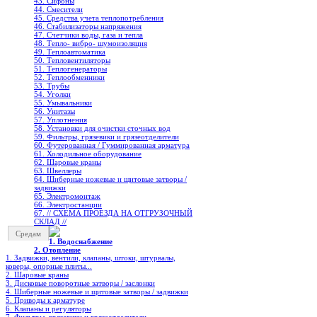
43. Сифоны
44. Смесители
45. Средства учета теплопотребления
46. Стабилизаторы напряжения
47. Счетчики воды, газа и тепла
48. Тепло- вибро- шумоизоляция
49. Теплоавтоматика
50. Тепловентиляторы
51. Теплогенераторы
52. Теплообменники
53. Трубы
54. Уголки
55. Умывальники
56. Унитазы
57. Уплотнения
58. Установки для очистки сточных вод
59. Фильтры, грязевики и грязеотделители
60. Футерованная / Гуммированная арматура
61. Холодильное oборудование
62. Шаровые краны
63. Швеллеры
64. Шиберные ножевые и щитовые затворы /
задвижки
65. Электромонтаж
66. Электростанции
67. // СХЕМА ПРОЕЗДА НА ОТГРУЗОЧНЫЙ
СКЛАД //
Средам
1. Водоснабжение
2. Отопление
1. Задвижки, вентили, клапаны, штоки, штурвалы,
коверы, опорные плиты...
2. Шаровые краны
3. Дисковые поворотные затворы / заслонки
4. Шиберные ножевые и щитовые затворы / задвижки
5. Приводы к арматуре
6. Клапаны и регуляторы