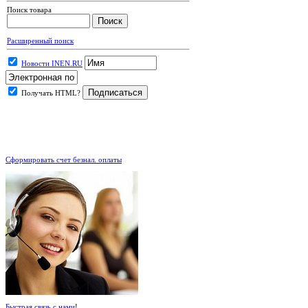
Поиск товара
Расширенный поиск
Новости INEN.RU
Получать HTML?
.
Сформировать счет безнал. оплаты
Быстрая связь с нами
!