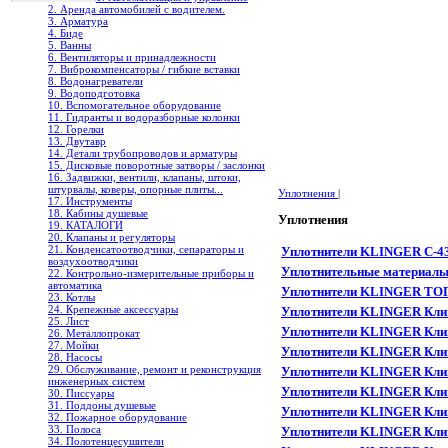
2. Аренда автомобилей с водителем.
3. Арматура
4. Биде
5. Ванны
6. Вентиляторы и принадлежности
7. Виброкомпенсаторы / гибкие вставки
8. Водонагреватели
9. Водоподготовка
10. Вспомогательное оборудование
11. Гидранты и водоразборные колонки
12. Горелки
13. Двутавр
14. Детали трубопроводов и арматуры
15. Дисковые поворотные затворы / заслонки
16. Задвижки, вентили, клапаны, штоки,
штурвалы, коверы, опорные плиты...
Уплотнения
|
17. Инструменты
18. Кабины душевые
Уплотнения
19. КАТАЛОГИ
20. Клапаны и регуляторы
21. Конденсатоотводчики, сепараторы и
Уплотнители KLINGER C-4
воздухоотводчики
Уплотнительные материал
22. Контрольно-измерительные приборы и
автоматика
Уплотнители KLINGER ТО
23. Котлы
24. Крепежные аксессуары
Уплотнители KLINGER Клин
25. Лист
Уплотнители KLINGER Клин
26. Металлопрокат
27. Мойки
Уплотнители KLINGER Клин
28. Насосы
29. Обслуживание, ремонт и реконструкция
Уплотнители KLINGER Клин
инженерных систем
Уплотнители KLINGER Клин
30. Писсуары
31. Поддоны душевые
Уплотнители KLINGER Клин
32. Пожарное оборудование
33. Полоса
Уплотнители KLINGER Клин
34. Полотенцесушители