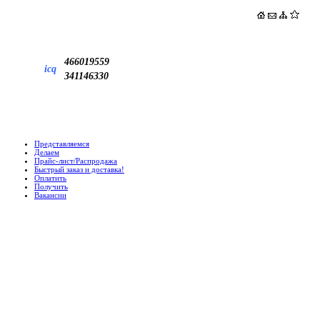
466019559
icq
341146330
Представляемся
Делаем
Прайс-лист/Распродажа
Быстрый заказ и доставка!
Оплатить
Получить
Вакансии