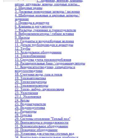
1. Задвижки, вентили, клапаны,
штоки, штурвалы, коверы, опорные плиты...
2. Шаровые краны
3. Дисковые поворотные затворы / заслонки
4. Шиберные ножевые и щитовые затворы /
задвижки
5. Приводы к арматуре
6. Клапаны и регуляторы
7. Фильтры, грязевики и грязеотделители
8. Виброкомпенсаторы / гибкие вставки
9. Насосы
10. Гидранты и водоразборные колонки
11. Детали трубопроводов и арматуры
12. Трубы
13. Холодильное oборудование
14. Теплообменники
15. Средства учета теплопотребления
16. Расширительные баки / гидроаккамуляторы
17. Конденсатоотводчики, сепараторы и
воздухоотводчики
18. Счетчики воды, газа и тепла
19. Теплоавтоматика
20. Теплогенераторы
21. Тепловентиляторы
22. Тепло- вибро- шумоизоляция
23. Уплотнения
23.1. Уплотнения
24. Котлы
25. Водонагреватели
26. Водоподготовка
27. Радиаторы
28. Горелки
29. Системы отопления "Теплый пол"
30. Вентиляторы и принадлежности
31. Вспомогательное оборудование
32. Пожарное оборудование
33. Установки для очистки сточных вод
34. Контрольно-измерительные приборы и