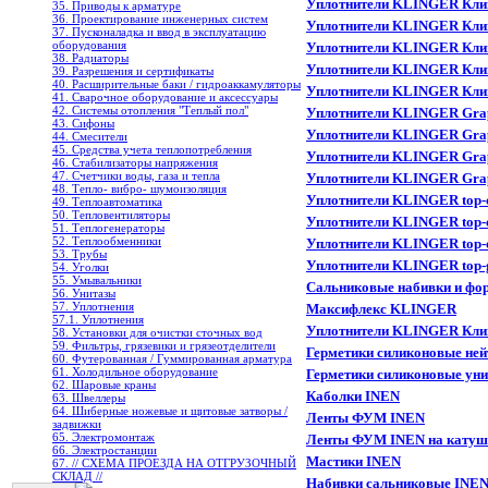
Уплотнители KLINGER Клин
35. Приводы к арматуре
36. Проектирование инженерных систем
Уплотнители KLINGER Клин
37. Пусконаладка и ввод в эксплуатацию
оборудования
Уплотнители KLINGER Клин
38. Радиаторы
Уплотнители KLINGER Клин
39. Разрешения и сертификаты
40. Расширительные баки / гидроаккамуляторы
Уплотнители KLINGER Клин
41. Сварочное оборудование и аксессуары
42. Системы отопления "Теплый пол"
Уплотнители KLINGER Grap
43. Сифоны
Уплотнители KLINGER Grap
44. Смесители
45. Средства учета теплопотребления
Уплотнители KLINGER Grap
46. Стабилизаторы напряжения
47. Счетчики воды, газа и тепла
Уплотнители KLINGER Grap
48. Тепло- вибро- шумоизоляция
Уплотнители KLINGER top-
49. Теплоавтоматика
50. Тепловентиляторы
Уплотнители KLINGER top-
51. Теплогенераторы
52. Теплообменники
Уплотнители KLINGER top-
53. Трубы
Уплотнители KLINGER top-
54. Уголки
55. Умывальники
Сальниковые набивки и ф
56. Унитазы
57. Уплотнения
Mаксифлекс KLINGER
57.1. Уплотнения
Уплотнители KLINGER Клин
58. Установки для очистки сточных вод
59. Фильтры, грязевики и грязеотделители
Герметики силиконовые не
60. Футерованная / Гуммированная арматура
61. Холодильное oборудование
Герметики силиконовые ун
62. Шаровые краны
Каболки INEN
63. Швеллеры
64. Шиберные ножевые и щитовые затворы /
Ленты ФУМ INEN
задвижки
65. Электромонтаж
Ленты ФУМ INEN на катуш
66. Электростанции
Мастики INEN
67. // СХЕМА ПРОЕЗДА НА ОТГРУЗОЧНЫЙ
СКЛАД //
Набивки сальниковые INEN