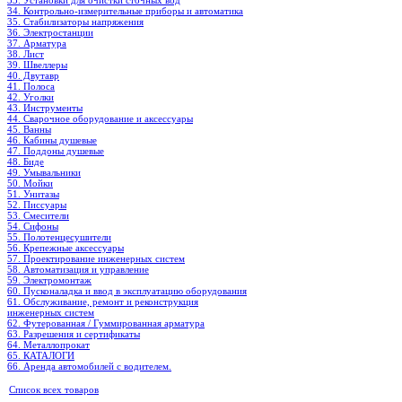
33. Установки для очистки сточных вод
34. Контрольно-измерительные приборы и автоматика
35. Стабилизаторы напряжения
36. Электростанции
37. Арматура
38. Лист
39. Швеллеры
40. Двутавр
41. Полоса
42. Уголки
43. Инструменты
44. Сварочное оборудование и аксессуары
45. Ванны
46. Кабины душевые
47. Поддоны душевые
48. Биде
49. Умывальники
50. Мойки
51. Унитазы
52. Писсуары
53. Смесители
54. Сифоны
55. Полотенцесушители
56. Крепежные аксессуары
57. Проектирование инженерных систем
58. Автоматизация и управление
59. Электромонтаж
60. Пусконаладка и ввод в эксплуатацию оборудования
61. Обслуживание, ремонт и реконструкция
инженерных систем
62. Футерованная / Гуммированная арматура
63. Разрешения и сертификаты
64. Металлопрокат
65. КАТАЛОГИ
66. Аренда автомобилей с водителем.
Список всех товаров