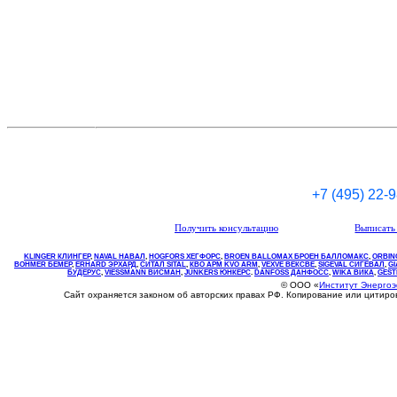
+7 (495) 22-
Получить консультацию
Выписать 
KLINGER КЛИНГЕР
,
NAVAL НАВАЛ
,
НOGFORS ХЕГФОРС
,
BROEN BALLOMAX БРОЕН БАЛЛОМАКС
,
ORBIN
BOHMER БЕМЕР
,
ERHARD ЭРХАРД
,
СИТАЛ SITAL
,
КВО
АРМ
KVO
ARM
,
VEXVE ВЕКСВЕ
,
SIGEVAL СИГЕВАЛ
,
G
БУДЕРУС
,
VIESSMANN ВИСМАН
,
JUNKERS ЮНКЕРС
.
DANFOSS ДАНФОСС
,
WIKA ВИКА
,
GEST
© ООО «
Институт Энерго
Сайт охраняется законом об авторских правах РФ. Копирование или цитир