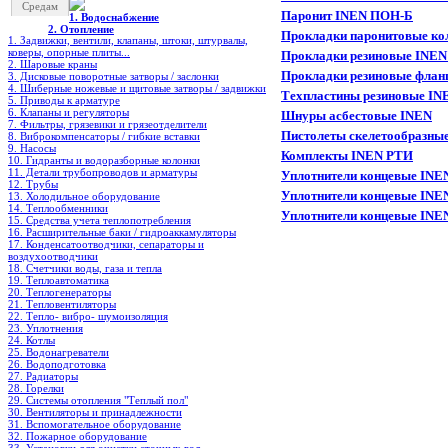
Средам
Паронит INEN ПОН-Б
1. Водоснабжение
2. Отопление
Прокладки паронитовые ко
1. Задвижки, вентили, клапаны, штоки, штурвалы,
коверы, опорные плиты...
Прокладки резиновые INEN 
2. Шаровые краны
Прокладки резиновые флан
3. Дисковые поворотные затворы / заслонки
4. Шиберные ножевые и щитовые затворы / задвижки
Техпластины резиновые 
5. Приводы к арматуре
6. Клапаны и регуляторы
Шнуры асбестовые INEN
7. Фильтры, грязевики и грязеотделители
Пистолеты скелетообразные
8. Виброкомпенсаторы / гибкие вставки
9. Насосы
Комплекты INEN РТИ
10. Гидранты и водоразборные колонки
11. Детали трубопроводов и арматуры
Уплотнители концевые INEN
12. Трубы
Уплотнители концевые INEN
13. Холодильное oборудование
14. Теплообменники
Уплотнители концевые INE
15. Средства учета теплопотребления
16. Расширительные баки / гидроаккамуляторы
17. Конденсатоотводчики, сепараторы и
воздухоотводчики
18. Счетчики воды, газа и тепла
19. Теплоавтоматика
20. Теплогенераторы
21. Тепловентиляторы
22. Тепло- вибро- шумоизоляция
23. Уплотнения
24. Котлы
25. Водонагреватели
26. Водоподготовка
27. Радиаторы
28. Горелки
29. Системы отопления "Теплый пол"
30. Вентиляторы и принадлежности
31. Вспомогательное оборудование
32. Пожарное оборудование