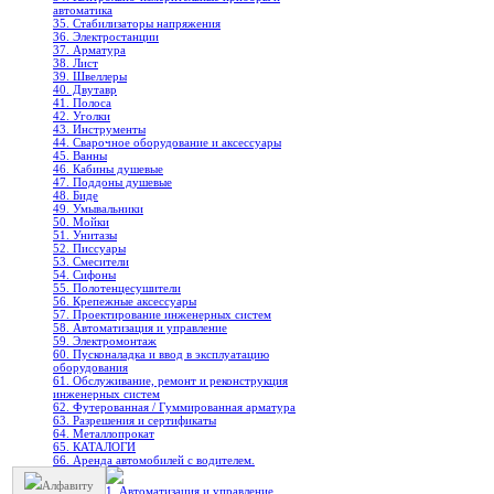
автоматика
35. Стабилизаторы напряжения
36. Электростанции
37. Арматура
38. Лист
39. Швеллеры
40. Двутавр
41. Полоса
42. Уголки
43. Инструменты
44. Сварочное оборудование и аксессуары
45. Ванны
46. Кабины душевые
47. Поддоны душевые
48. Биде
49. Умывальники
50. Мойки
51. Унитазы
52. Писсуары
53. Смесители
54. Сифоны
55. Полотенцесушители
56. Крепежные аксессуары
57. Проектирование инженерных систем
58. Автоматизация и управление
59. Электромонтаж
60. Пусконаладка и ввод в эксплуатацию
оборудования
61. Обслуживание, ремонт и реконструкция
инженерных систем
62. Футерованная / Гуммированная арматура
63. Разрешения и сертификаты
64. Металлопрокат
65. КАТАЛОГИ
66. Аренда автомобилей с водителем.
Алфавиту
1. Автоматизация и управление