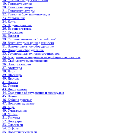
18. Счетчики воды, газа и тепла
19. Теплоавтоматика
20. Теплогенераторы
21. Тепловентиляторы
22. Тепло- вибро- шумоизоляция
23. Уплотнения
24. Котлы
25. Водонагреватели
26. Водоподготовка
27. Радиаторы
28. Горелки
29. Системы отопления "Теплый пол"
30. Вентиляторы и принадлежности
31. Вспомогательное оборудование
32. Пожарное оборудование
33. Установки для очистки сточных вод
34. Контрольно-измерительные приборы и автоматика
35. Стабилизаторы напряжения
36. Электростанции
37. Арматура
38. Лист
39. Швеллеры
40. Двутавр
41. Полоса
42. Уголки
43. Инструменты
44. Сварочное оборудование и аксессуары
45. Ванны
46. Кабины душевые
47. Поддоны душевые
48. Биде
49. Умывальники
50. Мойки
51. Унитазы
52. Писсуары
53. Смесители
54. Сифоны
55. Полотенцесушители