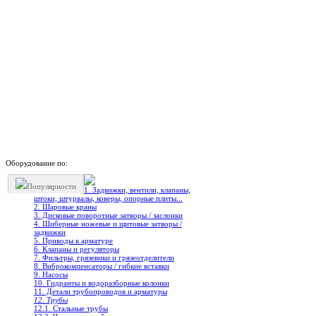
Оборудование по:
Популярности
1. Задвижки, вентили, клапаны,
штоки, штурвалы, коверы, опорные плиты...
2. Шаровые краны
3. Дисковые поворотные затворы / заслонки
4. Шиберные ножевые и щитовые затворы /
задвижки
5. Приводы к арматуре
6. Клапаны и регуляторы
7. Фильтры, грязевики и грязеотделители
8. Виброкомпенсаторы / гибкие вставки
9. Насосы
10. Гидранты и водоразборные колонки
11. Детали трубопроводов и арматуры
12. Трубы
12.1. Стальные трубы