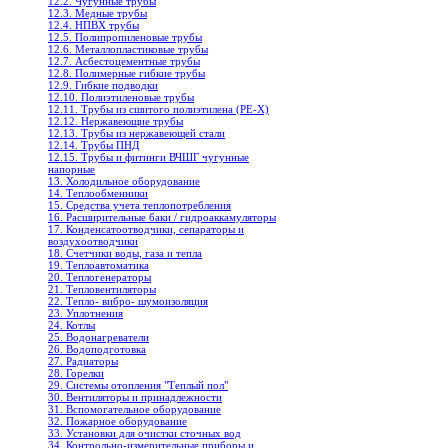
12.2. Чугунные трубы
12.3. Медные трубы
12.4. НПВХ трубы
12.5. Полипропиленовые трубы
12.6. Металлопластиковые трубы
12.7. Асбестоцементные трубы
12.8. Полимерные гибкие трубы
12.9. Гибкие подводки
12.10. Полиэтиленовые трубы
12.11. Трубы из сшитого полиэтилена (PE-X)
12.12. Нержавеющие трубы
12.13. Трубы из нержавеющей стали
12.14. Трубы ПНД
12.15. Трубы и фитинги ВЧШГ чугунные
напорные
13. Холодильное oборудование
14. Теплообменники
15. Средства учета теплопотребления
16. Расширительные баки / гидроаккамуляторы
17. Конденсатоотводчики, сепараторы и
воздухоотводчики
18. Счетчики воды, газа и тепла
19. Теплоавтоматика
20. Теплогенераторы
21. Тепловентиляторы
22. Тепло- вибро- шумоизоляция
23. Уплотнения
24. Котлы
25. Водонагреватели
26. Водоподготовка
27. Радиаторы
28. Горелки
29. Системы отопления "Теплый пол"
30. Вентиляторы и принадлежности
31. Вспомогательное оборудование
32. Пожарное оборудование
33. Установки для очистки сточных вод
34. Контрольно-измерительные приборы и