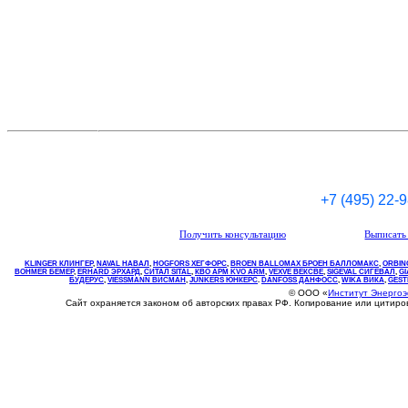
+7 (495) 22-
Получить консультацию
Выписать 
KLINGER КЛИНГЕР
,
NAVAL НАВАЛ
,
НOGFORS ХЕГФОРС
,
BROEN BALLOMAX БРОЕН БАЛЛОМАКС
,
ORBIN
BOHMER БЕМЕР
,
ERHARD ЭРХАРД
,
СИТАЛ SITAL
,
КВО
АРМ
KVO
ARM
,
VEXVE ВЕКСВЕ
,
SIGEVAL СИГЕВАЛ
,
G
БУДЕРУС
,
VIESSMANN ВИСМАН
,
JUNKERS ЮНКЕРС
.
DANFOSS ДАНФОСС
,
WIKA ВИКА
,
GEST
© ООО «
Институт Энерго
Сайт охраняется законом об авторских правах РФ. Копирование или цитир