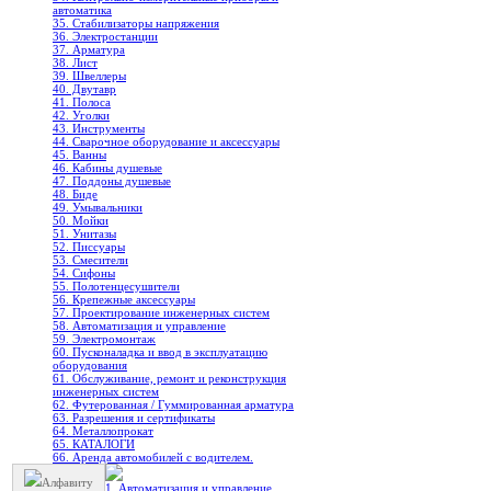
автоматика
35. Стабилизаторы напряжения
36. Электростанции
37. Арматура
38. Лист
39. Швеллеры
40. Двутавр
41. Полоса
42. Уголки
43. Инструменты
44. Сварочное оборудование и аксессуары
45. Ванны
46. Кабины душевые
47. Поддоны душевые
48. Биде
49. Умывальники
50. Мойки
51. Унитазы
52. Писсуары
53. Смесители
54. Сифоны
55. Полотенцесушители
56. Крепежные аксессуары
57. Проектирование инженерных систем
58. Автоматизация и управление
59. Электромонтаж
60. Пусконаладка и ввод в эксплуатацию
оборудования
61. Обслуживание, ремонт и реконструкция
инженерных систем
62. Футерованная / Гуммированная арматура
63. Разрешения и сертификаты
64. Металлопрокат
65. КАТАЛОГИ
66. Аренда автомобилей с водителем.
Алфавиту
1. Автоматизация и управление