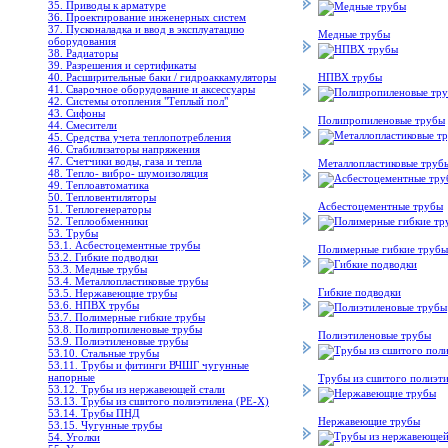
35. Приводы к арматуре
36. Проектирование инженерных систем
37. Пусконаладка и ввод в эксплуатацию
Медные трубы
оборудования
38. Радиаторы
39. Разрешения и сертификаты
40. Расширительные баки / гидроаккамуляторы
НПВХ трубы
41. Сварочное оборудование и аксессуары
42. Системы отопления "Теплый пол"
43. Сифоны
Полипропиленовые трубы
44. Смесители
45. Средства учета теплопотребления
46. Стабилизаторы напряжения
47. Счетчики воды, газа и тепла
Металлопластиковые труб
48. Тепло- вибро- шумоизоляция
49. Теплоавтоматика
50. Тепловентиляторы
Асбестоцементные трубы
51. Теплогенераторы
52. Теплообменники
53. Трубы
53.1. Асбестоцементные трубы
Полимерные гибкие трубы
53.2. Гибкие подводки
53.3. Медные трубы
53.4. Металлопластиковые трубы
Гибкие подводки
53.5. Нержавеющие трубы
53.6. НПВХ трубы
53.7. Полимерные гибкие трубы
53.8. Полипропиленовые трубы
Полиэтиленовые трубы
53.9. Полиэтиленовые трубы
53.10. Стальные трубы
53.11. Трубы и фитинги ВЧШГ чугунные
напорные
Трубы из сшитого полиэти
53.12. Трубы из нержавеющей стали
53.13. Трубы из сшитого полиэтилена (PE-X)
53.14. Трубы ПНД
Нержавеющие трубы
53.15. Чугунные трубы
54. Уголки