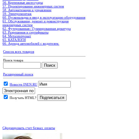
56. Крепежные аксессуары
57. Проектирование инженерных систем
58. Автоматизация и управление
59. Электромонтаж
60. Пусконаладка и ввод в эксплуатацию оборудования
61. Обслуживание, ремонт и реконструкция
инженерных систем
62. Футерованная / Гуммированная арматура
63. Разрешения и сертификаты
64. Металлопрокат
65. КАТАЛОГИ
66. Аренда автомобилей с водителем.
Список всех товаров
Поиск товара
Расширенный поиск
Новости INEN.RU
Получать HTML?
.
Сформировать счет безнал. оплаты