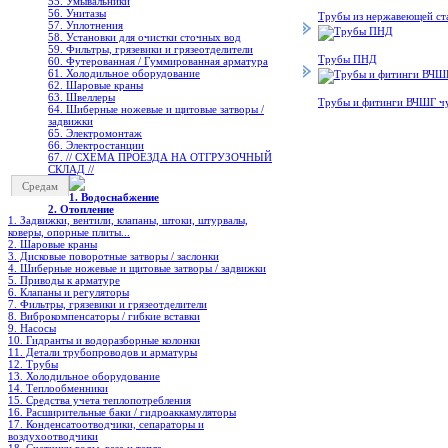
55. Умывальники
56. Унитазы
Трубы из нержавеющей ст
57. Уплотнения
58. Установки для очистки сточных вод
59. Фильтры, грязевики и грязеотделители
Трубы ПНД
60. Футерованная / Гуммированная арматура
61. Холодильное oборудование
62. Шаровые краны
63. Швеллеры
Трубы и фитинги ВЧШГ ч
64. Шиберные ножевые и щитовые затворы /
задвижки
65. Электромонтаж
66. Электростанции
67. // СХЕМА ПРОЕЗДА НА ОТГРУЗОЧНЫЙ
СКЛАД //
Средам
1. Водоснабжение
2. Отопление
1. Задвижки, вентили, клапаны, штоки, штурвалы,
коверы, опорные плиты...
2. Шаровые краны
3. Дисковые поворотные затворы / заслонки
4. Шиберные ножевые и щитовые затворы / задвижки
5. Приводы к арматуре
6. Клапаны и регуляторы
7. Фильтры, грязевики и грязеотделители
8. Виброкомпенсаторы / гибкие вставки
9. Насосы
10. Гидранты и водоразборные колонки
11. Детали трубопроводов и арматуры
12. Трубы
13. Холодильное oборудование
14. Теплообменники
15. Средства учета теплопотребления
16. Расширительные баки / гидроаккамуляторы
17. Конденсатоотводчики, сепараторы и
воздухоотводчики