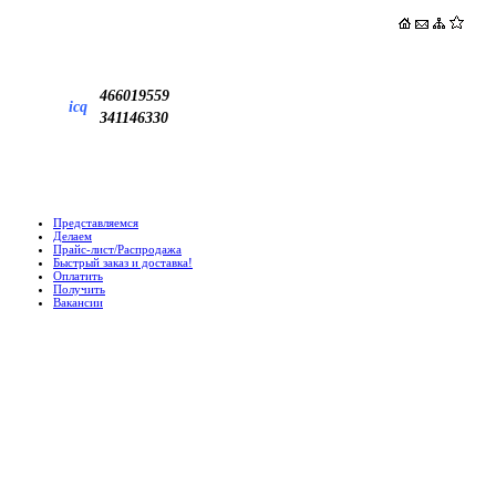
466019559
icq
341146330
Представляемся
Делаем
Прайс-лист/Распродажа
Быстрый заказ и доставка!
Оплатить
Получить
Вакансии