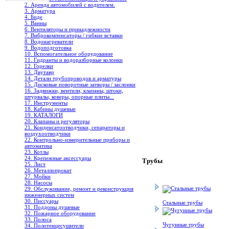
2. Аренда автомобилей с водителем.
3. Арматура
4. Биде
5. Ванны
6. Вентиляторы и принадлежности
7. Виброкомпенсаторы / гибкие вставки
8. Водонагреватели
9. Водоподготовка
10. Вспомогательное оборудование
11. Гидранты и водоразборные колонки
12. Горелки
13. Двутавр
14. Детали трубопроводов и арматуры
15. Дисковые поворотные затворы / заслонки
16. Задвижки, вентили, клапаны, штоки,
штурвалы, коверы, опорные плиты...
17. Инструменты
18. Кабины душевые
19. КАТАЛОГИ
20. Клапаны и регуляторы
21. Конденсатоотводчики, сепараторы и
воздухоотводчики
22. Контрольно-измерительные приборы и
автоматика
23. Котлы
24. Крепежные аксессуары
Трубы
25. Лист
26. Металлопрокат
27. Мойки
28. Насосы
29. Обслуживание, ремонт и реконструкция
инженерных систем
30. Писсуары
Стальные трубы
31. Поддоны душевые
32. Пожарное оборудование
33. Полоса
Чугунные трубы
34. Полотенцесушители