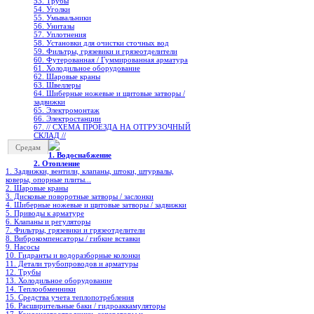
53. Трубы
54. Уголки
55. Умывальники
56. Унитазы
57. Уплотнения
58. Установки для очистки сточных вод
59. Фильтры, грязевики и грязеотделители
60. Футерованная / Гуммированная арматура
61. Холодильное oборудование
62. Шаровые краны
63. Швеллеры
64. Шиберные ножевые и щитовые затворы /
задвижки
65. Электромонтаж
66. Электростанции
67. // СХЕМА ПРОЕЗДА НА ОТГРУЗОЧНЫЙ
СКЛАД //
Средам
1. Водоснабжение
2. Отопление
1. Задвижки, вентили, клапаны, штоки, штурвалы,
коверы, опорные плиты...
2. Шаровые краны
3. Дисковые поворотные затворы / заслонки
4. Шиберные ножевые и щитовые затворы / задвижки
5. Приводы к арматуре
6. Клапаны и регуляторы
7. Фильтры, грязевики и грязеотделители
8. Виброкомпенсаторы / гибкие вставки
9. Насосы
10. Гидранты и водоразборные колонки
11. Детали трубопроводов и арматуры
12. Трубы
13. Холодильное oборудование
14. Теплообменники
15. Средства учета теплопотребления
16. Расширительные баки / гидроаккамуляторы