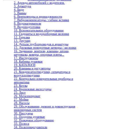
2. Аренда автомобилей с водителем.
3. Арматура
4. Биде
5. Ванны
6. Вентиляторы и принадлежности
7. Виброкомпенсаторы / гибкие вставки
8. Водонагреватели
9. Водоподготовка
10. Вспомогательное оборудование
11. Гидранты и водоразборные колонки
12. Горелки
13. Двутавр
14. Детали трубопроводов и арматуры
15. Дисковые поворотные затворы / заслонки
16. Задвижки, вентили, клапаны, штоки,
штурвалы, коверы, опорные плиты...
17. Инструменты
18. Кабины душевые
19. КАТАЛОГИ
20. Клапаны и регуляторы
21. Конденсатоотводчики, сепараторы и
воздухоотводчики
22. Контрольно-измерительные приборы и
автоматика
23. Котлы
24. Крепежные аксессуары
25. Лист
26. Металлопрокат
27. Мойки
28. Насосы
29. Обслуживание, ремонт и реконструкция
инженерных систем
30. Писсуары
31. Поддоны душевые
32. Пожарное оборудование
33. Полоса
34. Полотенцесушители