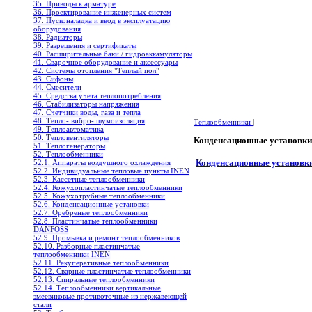
35. Приводы к арматуре
36. Проектирование инженерных систем
37. Пусконаладка и ввод в эксплуатацию
оборудования
38. Радиаторы
39. Разрешения и сертификаты
40. Расширительные баки / гидроаккамуляторы
41. Сварочное оборудование и аксессуары
42. Системы отопления "Теплый пол"
43. Сифоны
44. Смесители
45. Средства учета теплопотребления
46. Стабилизаторы напряжения
47. Счетчики воды, газа и тепла
48. Тепло- вибро- шумоизоляция
Теплообменники
|
49. Теплоавтоматика
50. Тепловентиляторы
Конденсационные установки
51. Теплогенераторы
52. Теплообменники
Конденсационные установки
52.1. Аппараты воздушного охлаждения
52.2. Индивидуальные тепловые пункты INEN
52.3. Кассетные теплообменники
52.4. Кожухопластинчатые теплообменники
52.5. Кожухотрубные теплообменники
52.6. Конденсационные установки
52.7. Оребреные теплообменники
52.8. Пластинчатые теплообменники
DANFOSS
52.9. Промывка и ремонт теплообменников
52.10. Разборные пластинчатые
теплообменники INEN
52.11. Рекуперативные теплообменники
52.12. Сварные пластинчатые теплообменники
52.13. Спиральные теплообменники
52.14. Теплообменники вертикальные
змеевиковые противоточные из нержавеющей
стали