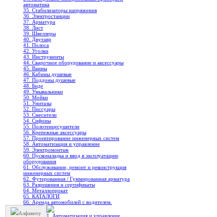
автоматика
35. Стабилизаторы напряжения
36. Электростанции
37. Арматура
38. Лист
39. Швеллеры
40. Двутавр
41. Полоса
42. Уголки
43. Инструменты
44. Сварочное оборудование и аксессуары
45. Ванны
46. Кабины душевые
47. Поддоны душевые
48. Биде
49. Умывальники
50. Мойки
51. Унитазы
52. Писсуары
53. Смесители
54. Сифоны
55. Полотенцесушители
56. Крепежные аксессуары
57. Проектирование инженерных систем
58. Автоматизация и управление
59. Электромонтаж
60. Пусконаладка и ввод в эксплуатацию
оборудования
61. Обслуживание, ремонт и реконструкция
инженерных систем
62. Футерованная / Гуммированная арматура
63. Разрешения и сертификаты
64. Металлопрокат
65. КАТАЛОГИ
66. Аренда автомобилей с водителем.
Алфавиту
1. Автоматизация и управление