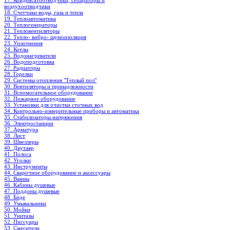
17. Конденсатоотводчики, сепараторы и
воздухоотводчики
18. Счетчики воды, газа и тепла
19. Теплоавтоматика
20. Теплогенераторы
21. Тепловентиляторы
22. Тепло- вибро- шумоизоляция
23. Уплотнения
24. Котлы
25. Водонагреватели
26. Водоподготовка
27. Радиаторы
28. Горелки
29. Системы отопления "Теплый пол"
30. Вентиляторы и принадлежности
31. Вспомогательное оборудование
32. Пожарное оборудование
33. Установки для очистки сточных вод
34. Контрольно-измерительные приборы и автоматика
35. Стабилизаторы напряжения
36. Электростанции
37. Арматура
38. Лист
39. Швеллеры
40. Двутавр
41. Полоса
42. Уголки
43. Инструменты
44. Сварочное оборудование и аксессуары
45. Ванны
46. Кабины душевые
47. Поддоны душевые
48. Биде
49. Умывальники
50. Мойки
51. Унитазы
52. Писсуары
53. Смесители