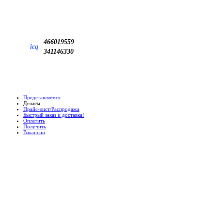
466019559
icq
341146330
Представляемся
Делаем
Прайс-лист/Распродажа
Быстрый заказ и доставка!
Оплатить
Получить
Вакансии