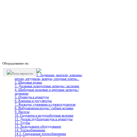
Оборудование по:
Популярности
1. Задвижки, вентили, клапаны,
штоки, штурвалы, коверы, опорные плиты...
2. Шаровые краны
3. Дисковые поворотные затворы / заслонки
4. Шиберные ножевые и щитовые затворы /
задвижки
5. Приводы к арматуре
6. Клапаны и регуляторы
7. Фильтры, грязевики и грязеотделители
8. Виброкомпенсаторы / гибкие вставки
9. Насосы
10. Гидранты и водоразборные колонки
11. Детали трубопроводов и арматуры
12. Трубы
13. Холодильное oборудование
14. Теплообменники
14.1. Спиральные теплообменники