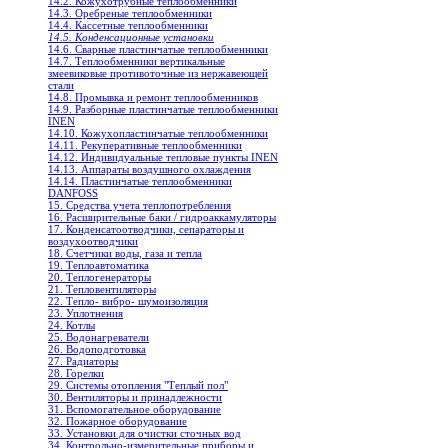
14.2. Кожухотрубные теплообменники
14.3. Оребреные теплообменники
14.4. Кассетные теплообменники
14.5. Конденсационные установки
14.6. Сварные пластинчатые теплообменники
14.7. Теплообменники вертикальные
змеевиковые противоточные из нержавеющей
стали
14.8. Промывка и ремонт теплообменников
14.9. Разборные пластинчатые теплообменники
INEN
14.10. Кожухопластинчатые теплообменники
14.11. Рекуперативные теплообменники
14.12. Индивидуальные тепловые пункты INEN
14.13. Аппараты воздушного охлаждения
14.14. Пластинчатые теплообменники
DANFOSS
15. Средства учета теплопотребления
16. Расширительные баки / гидроаккамуляторы
17. Конденсатоотводчики, сепараторы и
воздухоотводчики
18. Счетчики воды, газа и тепла
19. Теплоавтоматика
20. Теплогенераторы
21. Тепловентиляторы
22. Тепло- вибро- шумоизоляция
23. Уплотнения
24. Котлы
25. Водонагреватели
26. Водоподготовка
27. Радиаторы
28. Горелки
29. Системы отопления "Теплый пол"
30. Вентиляторы и принадлежности
31. Вспомогательное оборудование
32. Пожарное оборудование
33. Установки для очистки сточных вод
34. Контрольно-измерительные приборы и