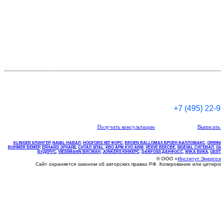
+7 (495) 22-
Получить консультацию
Выписать 
KLINGER КЛИНГЕР
,
NAVAL НАВАЛ
,
НOGFORS ХЕГФОРС
,
BROEN BALLOMAX БРОЕН БАЛЛОМАКС
,
ORBIN
BOHMER БЕМЕР
,
ERHARD ЭРХАРД
,
СИТАЛ SITAL
,
КВО
АРМ
KVO
ARM
,
VEXVE ВЕКСВЕ
,
SIGEVAL СИГЕВАЛ
,
G
БУДЕРУС
,
VIESSMANN ВИСМАН
,
JUNKERS ЮНКЕРС
.
DANFOSS ДАНФОСС
,
WIKA ВИКА
,
GEST
© ООО «
Институт Энерго
Сайт охраняется законом об авторских правах РФ. Копирование или цитир