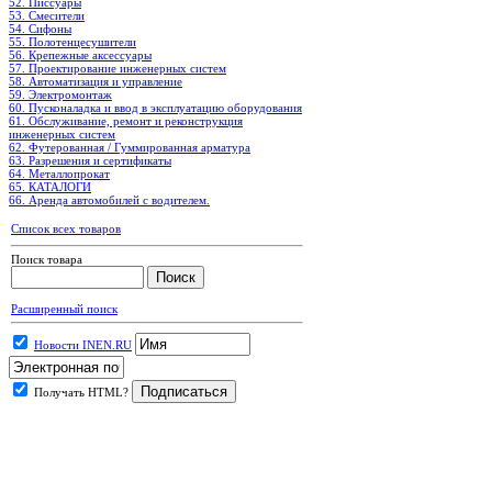
52. Писсуары
53. Смесители
54. Сифоны
55. Полотенцесушители
56. Крепежные аксессуары
57. Проектирование инженерных систем
58. Автоматизация и управление
59. Электромонтаж
60. Пусконаладка и ввод в эксплуатацию оборудования
61. Обслуживание, ремонт и реконструкция
инженерных систем
62. Футерованная / Гуммированная арматура
63. Разрешения и сертификаты
64. Металлопрокат
65. КАТАЛОГИ
66. Аренда автомобилей с водителем.
Список всех товаров
Поиск товара
Расширенный поиск
Новости INEN.RU
Получать HTML?
.