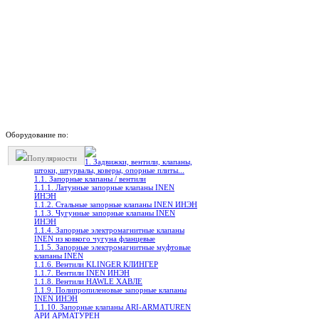
Оборудование по:
Популярности
1. Задвижки, вентили, клапаны,
штоки, штурвалы, коверы, опорные плиты...
1.1. Запорные клапаны / вентили
1.1.1. Латунные запорные клапаны INEN
ИНЭН
1.1.2. Стальные запорные клапаны INEN ИНЭН
1.1.3. Чугунные запорные клапаны INEN
ИНЭН
1.1.4. Запорные электромагнитные клапаны
INEN из ковкого чугуна фланцевые
1.1.5. Запорные электромагнитные муфтовые
клапаны INEN
1.1.6. Вентили KLINGER КЛИНГЕР
1.1.7. Вентили INEN ИНЭН
1.1.8. Вентили HAWLE ХАВЛЕ
1.1.9. Полипропиленовые запорные клапаны
INEN ИНЭН
1.1.10. Запорные клапаны ARI-ARMATUREN
АРИ АРМАТУРЕН