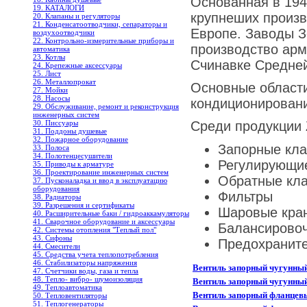
Основанная в 194
19. КАТАЛОГИ
крупнеших произв
20. Клапаны и регуляторы
21. Конденсатоотводчики, сепараторы и
Европе. Заводы З
воздухоотводчики
22. Контрольно-измерительные приборы и
производство арм
автоматика
23. Котлы
Счинавке Средне
24. Крепежные аксессуары
25. Лист
26. Металлопрокат
Основные области
27. Мойки
28. Насосы
кондиционировани
29. Обслуживание, ремонт и реконструкция
инженерных систем
30. Писсуары
Среди продукции 
31. Поддоны душевые
32. Пожарное оборудование
Запорные кл
33. Полоса
34. Полотенцесушители
Регулирующи
35. Приводы к арматуре
36. Проектирование инженерных систем
Обратные кл
37. Пусконаладка и ввод в эксплуатацию
оборудования
Фильтры
38. Радиаторы
39. Разрешения и сертификаты
Шаровые кра
40. Расширительные баки / гидроаккамуляторы
41. Сварочное оборудование и аксессуары
Балансирово
42. Системы отопления "Теплый пол"
43. Сифоны
Предохранит
44. Смесители
45. Средства учета теплопотребления
46. Стабилизаторы напряжения
Вентиль запорный чугунный
47. Счетчики воды, газа и тепла
48. Тепло- вибро- шумоизоляция
Вентиль запорный чугунны
49. Теплоавтоматика
Вентиль запорный фланцев
50. Тепловентиляторы
51. Теплогенераторы