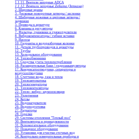
1.1.11. Вентили запорные ADCA
1.1.12. Вентили запорные Zetkama (Зеткама)
2. Шаровые краны
3. Дисковые поворотные затворы / заслонки
4. Шиберные ножевые и щитовые затворы /
задвижки
5. Приводы к арматуре
6. Клапаны и регуляторы
7. Фильтры, грязевики и грязеотделители
8. Виброкомпенсаторы / гибкие вставки
9. Насосы
10. Гидранты и водоразборные колонки
11. Детали трубопроводов и арматуры
12. Трубы
13. Холодильное oборудование
14. Теплообменники
15. Средства учета теплопотребления
16. Расширительные баки / гидроаккамуляторы
17. Конденсатоотводчики, сепараторы и
воздухоотводчики
18. Счетчики воды, газа и тепла
19. Теплоавтоматика
20. Теплогенераторы
21. Тепловентиляторы
22. Тепло- вибро- шумоизоляция
23. Уплотнения
24. Котлы
25. Водонагреватели
26. Водоподготовка
27. Радиаторы
28. Горелки
29. Системы отопления "Теплый пол"
30. Вентиляторы и принадлежности
31. Вспомогательное оборудование
32. Пожарное оборудование
33. Установки для очистки сточных вод
34. Контрольно-измерительные приборы и