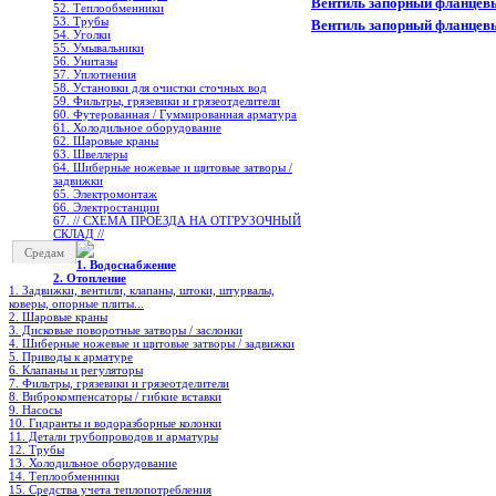
Вентиль запорный фланцев
52. Теплообменники
53. Трубы
Вентиль запорный фланцев
54. Уголки
55. Умывальники
56. Унитазы
57. Уплотнения
58. Установки для очистки сточных вод
59. Фильтры, грязевики и грязеотделители
60. Футерованная / Гуммированная арматура
61. Холодильное oборудование
62. Шаровые краны
63. Швеллеры
64. Шиберные ножевые и щитовые затворы /
задвижки
65. Электромонтаж
66. Электростанции
67. // СХЕМА ПРОЕЗДА НА ОТГРУЗОЧНЫЙ
СКЛАД //
Средам
1. Водоснабжение
2. Отопление
1. Задвижки, вентили, клапаны, штоки, штурвалы,
коверы, опорные плиты...
2. Шаровые краны
3. Дисковые поворотные затворы / заслонки
4. Шиберные ножевые и щитовые затворы / задвижки
5. Приводы к арматуре
6. Клапаны и регуляторы
7. Фильтры, грязевики и грязеотделители
8. Виброкомпенсаторы / гибкие вставки
9. Насосы
10. Гидранты и водоразборные колонки
11. Детали трубопроводов и арматуры
12. Трубы
13. Холодильное oборудование
14. Теплообменники
15. Средства учета теплопотребления