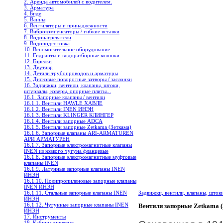
2. Аренда автомобилей с водителем.
3. Арматура
4. Биде
5. Ванны
6. Вентиляторы и принадлежности
7. Виброкомпенсаторы / гибкие вставки
8. Водонагреватели
9. Водоподготовка
10. Вспомогательное оборудование
11. Гидранты и водоразборные колонки
12. Горелки
13. Двутавр
14. Детали трубопроводов и арматуры
15. Дисковые поворотные затворы / заслонки
16. Задвижки, вентили, клапаны, штоки,
штурвалы, коверы, опорные плиты...
16.1. Запорные клапаны / вентили
16.1.1. Вентили HAWLE ХАВЛЕ
16.1.2. Вентили INEN ИНЭН
16.1.3. Вентили KLINGER КЛИНГЕР
16.1.4. Вентили запорные ADCA
16.1.5. Вентили запорные Zetkama (Зеткама)
16.1.6. Запорные клапаны ARI-ARMATUREN
АРИ АРМАТУРЕН
16.1.7. Запорные электромагнитные клапаны
INEN из ковкого чугуна фланцевые
16.1.8. Запорные электромагнитные муфтовые
клапаны INEN
16.1.9. Латунные запорные клапаны INEN
ИНЭН
16.1.10. Полипропиленовые запорные клапаны
INEN ИНЭН
16.1.11. Стальные запорные клапаны INEN
Задвижки, вентили, клапаны, шток
ИНЭН
16.1.12. Чугунные запорные клапаны INEN
Вентили запорные Zetkama (
ИНЭН
17. Инструменты
18. Кабины душевые