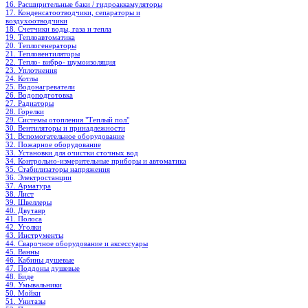
16. Расширительные баки / гидроаккамуляторы
17. Конденсатоотводчики, сепараторы и
воздухоотводчики
18. Счетчики воды, газа и тепла
19. Теплоавтоматика
20. Теплогенераторы
21. Тепловентиляторы
22. Тепло- вибро- шумоизоляция
23. Уплотнения
24. Котлы
25. Водонагреватели
26. Водоподготовка
27. Радиаторы
28. Горелки
29. Системы отопления "Теплый пол"
30. Вентиляторы и принадлежности
31. Вспомогательное оборудование
32. Пожарное оборудование
33. Установки для очистки сточных вод
34. Контрольно-измерительные приборы и автоматика
35. Стабилизаторы напряжения
36. Электростанции
37. Арматура
38. Лист
39. Швеллеры
40. Двутавр
41. Полоса
42. Уголки
43. Инструменты
44. Сварочное оборудование и аксессуары
45. Ванны
46. Кабины душевые
47. Поддоны душевые
48. Биде
49. Умывальники
50. Мойки
51. Унитазы