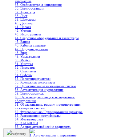
автоматика
35. Стабилизаторы напряжения
36. Электростанции
37. Арматура
38. Лист
39. Швеллеры
40. Двутавр
41. Полоса
42. Уголки
43. Инструменты
44. Сварочное оборудование и аксессуары
45. Ванны
46. Кабины душевые
47. Поддоны душевые
48. Биде
49. Умывальники
50. Мойки
51. Унитазы
52. Писсуары
53. Смесители
54. Сифоны
55. Полотенцесушители
56. Крепежные аксессуары
57. Проектирование инженерных систем
58. Автоматизация и управление
59. Электромонтаж
60. Пусконаладка и ввод в эксплуатацию
оборудования
61. Обслуживание, ремонт и реконструкция
инженерных систем
62. Футерованная / Гуммированная арматура
63. Разрешения и сертификаты
64. Металлопрокат
65. КАТАЛОГИ
66. Аренда автомобилей с водителем.
Алфавиту
1. Автоматизация и управление