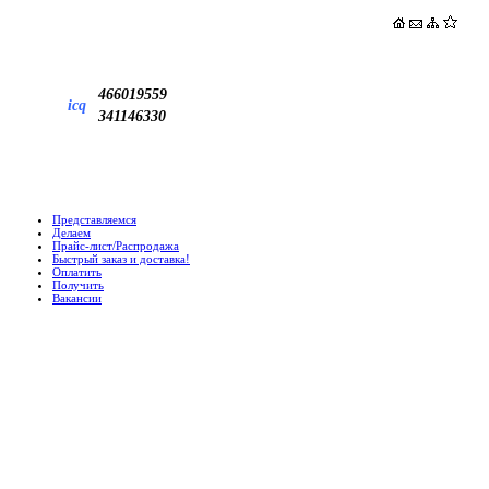
466019559
icq
341146330
Представляемся
Делаем
Прайс-лист/Распродажа
Быстрый заказ и доставка!
Оплатить
Получить
Вакансии