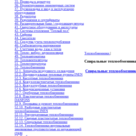
35. Приводы к арматуре
36. Проектирование инженерных систем
37. Пусконаладка и ввод в эксплуатацию
оборудования
38. Радиаторы
39. Разрешения и сертификаты
40. Расширительные баки / гидроаккамуляторы
41. Сварочное оборудование и аксессуары
42. Системы отопления "Теплый пол"
43. Сифоны
44. Смесители
45. Средства учета теплопотребления
46. Стабилизаторы напряжения
47. Счетчики воды, газа и тепла
48. Тепло- вибро- шумоизоляция
Теплообменники
|
49. Теплоавтоматика
50. Тепловентиляторы
Спиральные теплообменник
51. Теплогенераторы
52. Теплообменники
Спиральные теплообменни
52.1. Аппараты воздушного охлаждения
52.2. Индивидуальные тепловые пункты INEN
52.3. Кассетные теплообменники
52.4. Кожухопластинчатые теплообменники
52.5. Кожухотрубные теплообменники
52.6. Конденсационные установки
52.7. Оребреные теплообменники
52.8. Пластинчатые теплообменники
DANFOSS
52.9. Промывка и ремонт теплообменников
52.10. Разборные пластинчатые
теплообменники INEN
52.11. Рекуперативные теплообменники
52.12. Сварные пластинчатые теплообменники
52.13. Спиральные теплообменники
52.14. Теплообменники вертикальные
змеевиковые противоточные из нержавеющей
стали