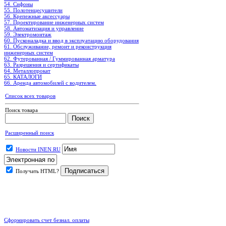
54. Сифоны
55. Полотенцесушители
56. Крепежные аксессуары
57. Проектирование инженерных систем
58. Автоматизация и управление
59. Электромонтаж
60. Пусконаладка и ввод в эксплуатацию оборудования
61. Обслуживание, ремонт и реконструкция
инженерных систем
62. Футерованная / Гуммированная арматура
63. Разрешения и сертификаты
64. Металлопрокат
65. КАТАЛОГИ
66. Аренда автомобилей с водителем.
Список всех товаров
Поиск товара
Расширенный поиск
Новости INEN.RU
Получать HTML?
.
Сформировать счет безнал. оплаты