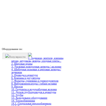
Оборудование по:
Популярности
1. Задвижки, вентили, клапаны,
штоки, штурвалы, коверы, опорные плиты...
2. Шаровые краны
3. Дисковые поворотные затворы / заслонки
4. Шиберные ножевые и щитовые затворы /
задвижки
5. Приводы к арматуре
6. Клапаны и регуляторы
7. Фильтры, грязевики и грязеотделители
8. Виброкомпенсаторы / гибкие вставки
9. Насосы
10. Гидранты и водоразборные колонки
11. Детали трубопроводов и арматуры
12. Трубы
13. Холодильное oборудование
14. Теплообменники
14.1. Спиральные теплообменники