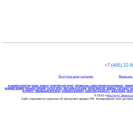
+7 (495) 22-
Получить консультацию
Выписать 
KLINGER КЛИНГЕР
,
NAVAL НАВАЛ
,
НOGFORS ХЕГФОРС
,
BROEN BALLOMAX БРОЕН БАЛЛОМАКС
,
ORBIN
BOHMER БЕМЕР
,
ERHARD ЭРХАРД
,
СИТАЛ SITAL
,
КВО
АРМ
KVO
ARM
,
VEXVE ВЕКСВЕ
,
SIGEVAL СИГЕВАЛ
,
G
БУДЕРУС
,
VIESSMANN ВИСМАН
,
JUNKERS ЮНКЕРС
.
DANFOSS ДАНФОСС
,
WIKA ВИКА
,
GEST
© ООО «
Институт Энерго
Сайт охраняется законом об авторских правах РФ. Копирование или цитир