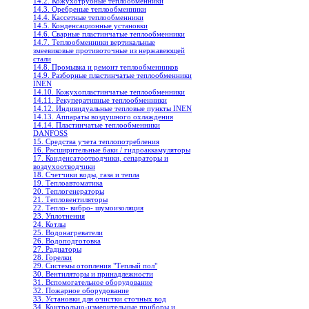
14.2. Кожухотрубные теплообменники
14.3. Оребреные теплообменники
14.4. Кассетные теплообменники
14.5. Конденсационные установки
14.6. Сварные пластинчатые теплообменники
14.7. Теплообменники вертикальные
змеевиковые противоточные из нержавеющей
стали
14.8. Промывка и ремонт теплообменников
14.9. Разборные пластинчатые теплообменники
INEN
14.10. Кожухопластинчатые теплообменники
14.11. Рекуперативные теплообменники
14.12. Индивидуальные тепловые пункты INEN
14.13. Аппараты воздушного охлаждения
14.14. Пластинчатые теплообменники
DANFOSS
15. Средства учета теплопотребления
16. Расширительные баки / гидроаккамуляторы
17. Конденсатоотводчики, сепараторы и
воздухоотводчики
18. Счетчики воды, газа и тепла
19. Теплоавтоматика
20. Теплогенераторы
21. Тепловентиляторы
22. Тепло- вибро- шумоизоляция
23. Уплотнения
24. Котлы
25. Водонагреватели
26. Водоподготовка
27. Радиаторы
28. Горелки
29. Системы отопления "Теплый пол"
30. Вентиляторы и принадлежности
31. Вспомогательное оборудование
32. Пожарное оборудование
33. Установки для очистки сточных вод
34. Контрольно-измерительные приборы и