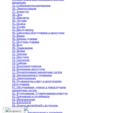
автоматика
35. Стабилизаторы напряжения
36. Электростанции
37. Арматура
38. Лист
39. Швеллеры
40. Двутавр
41. Полоса
42. Уголки
43. Инструменты
44. Сварочное оборудование и аксессуары
45. Ванны
46. Кабины душевые
47. Поддоны душевые
48. Биде
49. Умывальники
50. Мойки
51. Унитазы
52. Писсуары
53. Смесители
54. Сифоны
55. Полотенцесушители
56. Крепежные аксессуары
57. Проектирование инженерных систем
58. Автоматизация и управление
59. Электромонтаж
60. Пусконаладка и ввод в эксплуатацию
оборудования
61. Обслуживание, ремонт и реконструкция
инженерных систем
62. Футерованная / Гуммированная арматура
63. Разрешения и сертификаты
64. Металлопрокат
65. КАТАЛОГИ
66. Аренда автомобилей с водителем.
Алфавиту
1. Автоматизация и управление