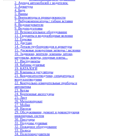
2. Аренда автомобилей с водителем.
3. Арматура
4. Биде
5. Ванны
6. Вентиляторы и принадлежности
7. Виброкомпенсаторы / гибкие вставки
8. Водонагреватели
9. Водоподготовка
10. Вспомогательное оборудование
11. Гидранты и водоразборные колонки
12. Горелки
13. Двутавр
14. Детали трубопроводов и арматуры
15. Дисковые поворотные затворы / заслонки
16. Задвижки, вентили, клапаны, штоки,
штурвалы, коверы, опорные плиты...
17. Инструменты
18. Кабины душевые
19. КАТАЛОГИ
20. Клапаны и регуляторы
21. Конденсатоотводчики, сепараторы и
воздухоотводчики
22. Контрольно-измерительные приборы и
автоматика
23. Котлы
24. Крепежные аксессуары
25. Лист
26. Металлопрокат
27. Мойки
28. Насосы
29. Обслуживание, ремонт и реконструкция
инженерных систем
30. Писсуары
31. Поддоны душевые
32. Пожарное оборудование
33. Полоса
34. Полотенцесушители