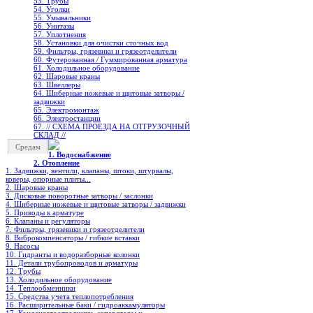
53. Трубы
54. Уголки
55. Умывальники
56. Унитазы
57. Уплотнения
58. Установки для очистки сточных вод
59. Фильтры, грязевики и грязеотделители
60. Футерованная / Гуммированная арматура
61. Холодильное oборудование
62. Шаровые краны
63. Швеллеры
64. Шиберные ножевые и щитовые затворы /
задвижки
65. Электромонтаж
66. Электростанции
67. // СХЕМА ПРОЕЗДА НА ОТГРУЗОЧНЫЙ
СКЛАД //
Средам
1. Водоснабжение
2. Отопление
1. Задвижки, вентили, клапаны, штоки, штурвалы,
коверы, опорные плиты...
2. Шаровые краны
3. Дисковые поворотные затворы / заслонки
4. Шиберные ножевые и щитовые затворы / задвижки
5. Приводы к арматуре
6. Клапаны и регуляторы
7. Фильтры, грязевики и грязеотделители
8. Виброкомпенсаторы / гибкие вставки
9. Насосы
10. Гидранты и водоразборные колонки
11. Детали трубопроводов и арматуры
12. Трубы
13. Холодильное oборудование
14. Теплообменники
15. Средства учета теплопотребления
16. Расширительные баки / гидроаккамуляторы