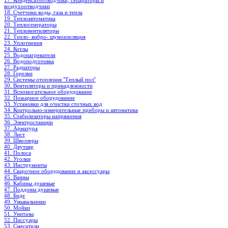
17. Конденсатоотводчики, сепараторы и
воздухоотводчики
18. Счетчики воды, газа и тепла
19. Теплоавтоматика
20. Теплогенераторы
21. Тепловентиляторы
22. Тепло- вибро- шумоизоляция
23. Уплотнения
24. Котлы
25. Водонагреватели
26. Водоподготовка
27. Радиаторы
28. Горелки
29. Системы отопления "Теплый пол"
30. Вентиляторы и принадлежности
31. Вспомогательное оборудование
32. Пожарное оборудование
33. Установки для очистки сточных вод
34. Контрольно-измерительные приборы и автоматика
35. Стабилизаторы напряжения
36. Электростанции
37. Арматура
38. Лист
39. Швеллеры
40. Двутавр
41. Полоса
42. Уголки
43. Инструменты
44. Сварочное оборудование и аксессуары
45. Ванны
46. Кабины душевые
47. Поддоны душевые
48. Биде
49. Умывальники
50. Мойки
51. Унитазы
52. Писсуары
53. Смесители