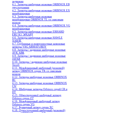
задвижки
4.1. Затворы шиберные ножевые ORBINOX EB
двусторонние
4.2. Затворы шиберные ножевые ORBINOX EX
межфланцевые
4.3. Затворы шиберные ножевые
межфланцевые ORBINOX TL со сквозным
ножом
4.4. Затворы шиберные ножевые ORBINOX VG
межфланцевые
4.5. Затворы шиберные ножевые ERHARD
ERU K1 ЭРХАРД
4.6. Затворы шиберные ножевые HAWLE
ХАВЛЕ
4.7. Глубинные и поверхностные шлюзовые
затворы VAG ARMATUREN
4.8. Затворы / задвижки шиберные ножевые
AVK АВК
4.9. Затворы / задвижки шиберные ножевые
JAFAR
4.10. Затворы / задвижки шиберные ножевые
Tecofi
4.11. Межфланцевый шиберный (ножевой)
затвор ORBINOX серии TK со сквозным
ножом
4.12. Затворы шиберные ножевые ORBINOX
BC
4.13. Затворы шиберные ножевые ORBINOX
CW
4.14. Шиберные затворы Orbinox серий CR и
DT
4.15. Односторонний шиберный затвор
Orbinox серии ET
4.16. Межфланцевый шиберный затвор
Orbinox серии VG
4.17. Бункерный затвор серии XC
4.18. Односторонний шиберный (ножевой)