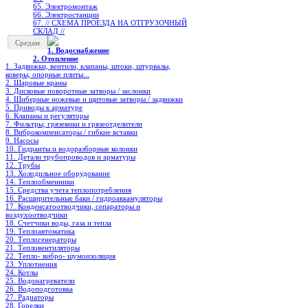
65. Электромонтаж
66. Электростанции
67. // СХЕМА ПРОЕЗДА НА ОТГРУЗОЧНЫЙ
СКЛАД //
Средам
1. Водоснабжение
2. Отопление
1. Задвижки, вентили, клапаны, штоки, штурвалы,
коверы, опорные плиты...
2. Шаровые краны
3. Дисковые поворотные затворы / заслонки
4. Шиберные ножевые и щитовые затворы / задвижки
5. Приводы к арматуре
6. Клапаны и регуляторы
7. Фильтры, грязевики и грязеотделители
8. Виброкомпенсаторы / гибкие вставки
9. Насосы
10. Гидранты и водоразборные колонки
11. Детали трубопроводов и арматуры
12. Трубы
13. Холодильное oборудование
14. Теплообменники
15. Средства учета теплопотребления
16. Расширительные баки / гидроаккамуляторы
17. Конденсатоотводчики, сепараторы и
воздухоотводчики
18. Счетчики воды, газа и тепла
19. Теплоавтоматика
20. Теплогенераторы
21. Тепловентиляторы
22. Тепло- вибро- шумоизоляция
23. Уплотнения
24. Котлы
25. Водонагреватели
26. Водоподготовка
27. Радиаторы
28. Горелки