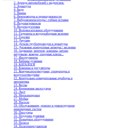
2. Аренда автомобилей с водителем.
3. Арматура
4. Биде
5. Ванны
6. Вентиляторы и принадлежности
7. Виброкомпенсаторы / гибкие вставки
8. Водонагреватели
9. Водоподготовка
10. Вспомогательное оборудование
11. Гидранты и водоразборные колонки
12. Горелки
13. Двутавр
14. Детали трубопроводов и арматуры
15. Дисковые поворотные затворы / заслонки
16. Задвижки, вентили, клапаны, штоки,
штурвалы, коверы, опорные плиты...
17. Инструменты
18. Кабины душевые
19. КАТАЛОГИ
20. Клапаны и регуляторы
21. Конденсатоотводчики, сепараторы и
воздухоотводчики
22. Контрольно-измерительные приборы и
автоматика
23. Котлы
24. Крепежные аксессуары
25. Лист
26. Металлопрокат
27. Мойки
28. Насосы
29. Обслуживание, ремонт и реконструкция
инженерных систем
30. Писсуары
31. Поддоны душевые
32. Пожарное оборудование
33. Полоса
34. Полотенцесушители