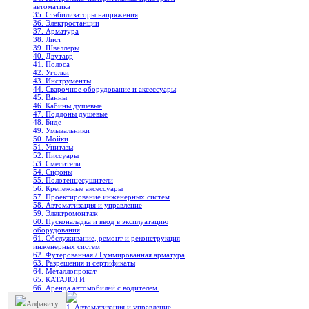
автоматика
35. Стабилизаторы напряжения
36. Электростанции
37. Арматура
38. Лист
39. Швеллеры
40. Двутавр
41. Полоса
42. Уголки
43. Инструменты
44. Сварочное оборудование и аксессуары
45. Ванны
46. Кабины душевые
47. Поддоны душевые
48. Биде
49. Умывальники
50. Мойки
51. Унитазы
52. Писсуары
53. Смесители
54. Сифоны
55. Полотенцесушители
56. Крепежные аксессуары
57. Проектирование инженерных систем
58. Автоматизация и управление
59. Электромонтаж
60. Пусконаладка и ввод в эксплуатацию
оборудования
61. Обслуживание, ремонт и реконструкция
инженерных систем
62. Футерованная / Гуммированная арматура
63. Разрешения и сертификаты
64. Металлопрокат
65. КАТАЛОГИ
66. Аренда автомобилей с водителем.
Алфавиту
1. Автоматизация и управление