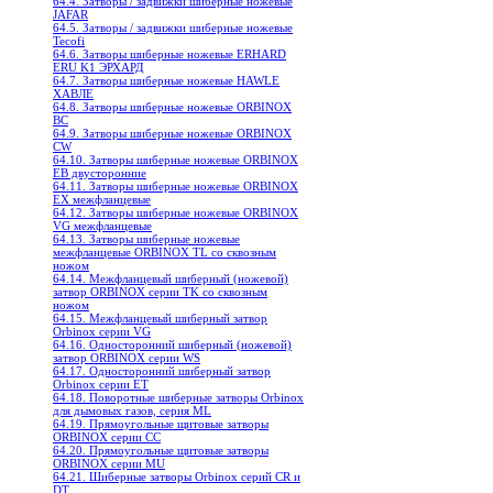
64.4. Затворы / задвижки шиберные ножевые
JAFAR
64.5. Затворы / задвижки шиберные ножевые
Tecofi
64.6. Затворы шиберные ножевые ERHARD
ERU K1 ЭРХАРД
64.7. Затворы шиберные ножевые HAWLE
ХАВЛЕ
64.8. Затворы шиберные ножевые ORBINOX
BC
64.9. Затворы шиберные ножевые ORBINOX
CW
64.10. Затворы шиберные ножевые ORBINOX
EB двусторонние
64.11. Затворы шиберные ножевые ORBINOX
EX межфланцевые
64.12. Затворы шиберные ножевые ORBINOX
VG межфланцевые
64.13. Затворы шиберные ножевые
межфланцевые ORBINOX TL со сквозным
ножом
64.14. Межфланцевый шиберный (ножевой)
затвор ORBINOX серии TK со сквозным
ножом
64.15. Межфланцевый шиберный затвор
Orbinox серии VG
64.16. Односторонний шиберный (ножевой)
затвор ORBINOX серии WS
64.17. Односторонний шиберный затвор
Orbinox серии ET
64.18. Поворотные шиберные затворы Orbinox
для дымовых газов, серия ML
64.19. Прямоугольные щитовые затворы
ORBINOX серии CC
64.20. Прямоугольные щитовые затворы
ORBINOX серии MU
64.21. Шиберные затворы Orbinox серий CR и
DT