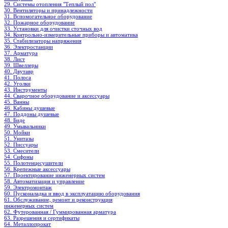
29. Системы отопления "Теплый пол"
30. Вентиляторы и принадлежности
31. Вспомогательное оборудование
32. Пожарное оборудование
33. Установки для очистки сточных вод
34. Контрольно-измерительные приборы и автоматика
35. Стабилизаторы напряжения
36. Электростанции
37. Арматура
38. Лист
39. Швеллеры
40. Двутавр
41. Полоса
42. Уголки
43. Инструменты
44. Сварочное оборудование и аксессуары
45. Ванны
46. Кабины душевые
47. Поддоны душевые
48. Биде
49. Умывальники
50. Мойки
51. Унитазы
52. Писсуары
53. Смесители
54. Сифоны
55. Полотенцесушители
56. Крепежные аксессуары
57. Проектирование инженерных систем
58. Автоматизация и управление
59. Электромонтаж
60. Пусконаладка и ввод в эксплуатацию оборудования
61. Обслуживание, ремонт и реконструкция
инженерных систем
62. Футерованная / Гуммированная арматура
63. Разрешения и сертификаты
64. Металлопрокат