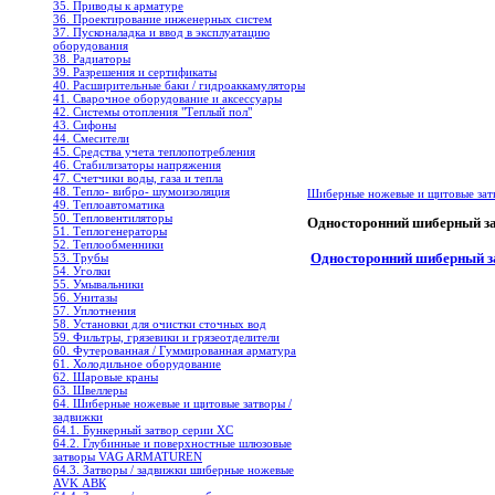
35. Приводы к арматуре
36. Проектирование инженерных систем
37. Пусконаладка и ввод в эксплуатацию
оборудования
38. Радиаторы
39. Разрешения и сертификаты
40. Расширительные баки / гидроаккамуляторы
41. Сварочное оборудование и аксессуары
42. Системы отопления "Теплый пол"
43. Сифоны
44. Смесители
45. Средства учета теплопотребления
46. Стабилизаторы напряжения
47. Счетчики воды, газа и тепла
48. Тепло- вибро- шумоизоляция
Шиберные ножевые и щитовые зат
49. Теплоавтоматика
50. Тепловентиляторы
Односторонний шиберный за
51. Теплогенераторы
52. Теплообменники
Односторонний шиберный за
53. Трубы
54. Уголки
55. Умывальники
56. Унитазы
57. Уплотнения
58. Установки для очистки сточных вод
59. Фильтры, грязевики и грязеотделители
60. Футерованная / Гуммированная арматура
61. Холодильное oборудование
62. Шаровые краны
63. Швеллеры
64. Шиберные ножевые и щитовые затворы /
задвижки
64.1. Бункерный затвор серии XC
64.2. Глубинные и поверхностные шлюзовые
затворы VAG ARMATUREN
64.3. Затворы / задвижки шиберные ножевые
AVK АВК