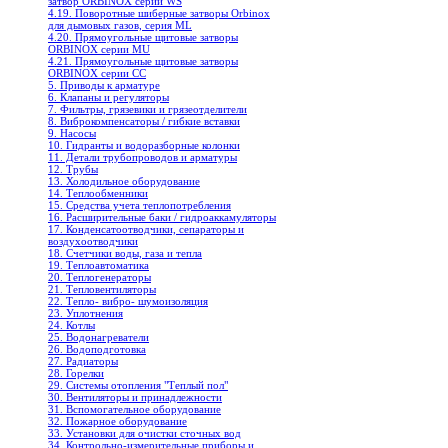
затвор ORBINOX серии WS
4.19. Поворотные шиберные затворы Orbinox
для дымовых газов, серия ML
4.20. Прямоугольные щитовые затворы
ORBINOX серии MU
4.21. Прямоугольные щитовые затворы
ORBINOX серии CC
5. Приводы к арматуре
6. Клапаны и регуляторы
7. Фильтры, грязевики и грязеотделители
8. Виброкомпенсаторы / гибкие вставки
9. Насосы
10. Гидранты и водоразборные колонки
11. Детали трубопроводов и арматуры
12. Трубы
13. Холодильное oборудование
14. Теплообменники
15. Средства учета теплопотребления
16. Расширительные баки / гидроаккамуляторы
17. Конденсатоотводчики, сепараторы и
воздухоотводчики
18. Счетчики воды, газа и тепла
19. Теплоавтоматика
20. Теплогенераторы
21. Тепловентиляторы
22. Тепло- вибро- шумоизоляция
23. Уплотнения
24. Котлы
25. Водонагреватели
26. Водоподготовка
27. Радиаторы
28. Горелки
29. Системы отопления "Теплый пол"
30. Вентиляторы и принадлежности
31. Вспомогательное оборудование
32. Пожарное оборудование
33. Установки для очистки сточных вод
34. Контрольно-измерительные приборы и