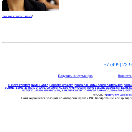
Быстрая связь с нами
!
+7 (495) 22-
Получить консультацию
Выписать 
KLINGER КЛИНГЕР
,
NAVAL НАВАЛ
,
НOGFORS ХЕГФОРС
,
BROEN BALLOMAX БРОЕН БАЛЛОМАКС
,
ORBIN
BOHMER БЕМЕР
,
ERHARD ЭРХАРД
,
СИТАЛ SITAL
,
КВО
АРМ
KVO
ARM
,
VEXVE ВЕКСВЕ
,
SIGEVAL СИГЕВАЛ
,
G
БУДЕРУС
,
VIESSMANN ВИСМАН
,
JUNKERS ЮНКЕРС
.
DANFOSS ДАНФОСС
,
WIKA ВИКА
,
GEST
© ООО «
Институт Энерго
Сайт охраняется законом об авторских правах РФ. Копирование или цитир