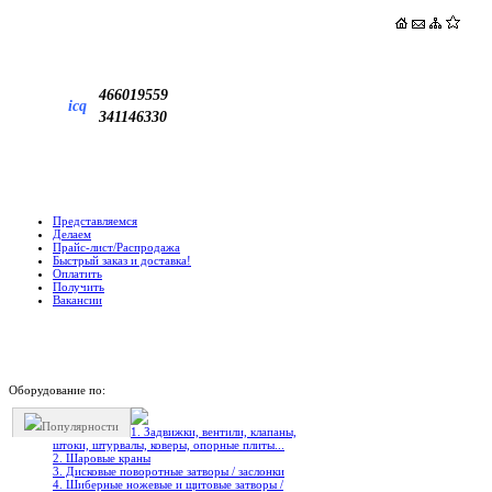
466019559
icq
341146330
Представляемся
Делаем
Прайс-лист/Распродажа
Быстрый заказ и доставка!
Оплатить
Получить
Вакансии
Оборудование по:
Популярности
1. Задвижки, вентили, клапаны,
штоки, штурвалы, коверы, опорные плиты...
2. Шаровые краны
3. Дисковые поворотные затворы / заслонки
4. Шиберные ножевые и щитовые затворы /