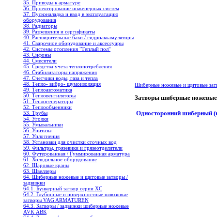
35. Приводы к арматуре
36. Проектирование инженерных систем
37. Пусконаладка и ввод в эксплуатацию
оборудования
38. Радиаторы
39. Разрешения и сертификаты
40. Расширительные баки / гидроаккамуляторы
41. Сварочное оборудование и аксессуары
42. Системы отопления "Теплый пол"
43. Сифоны
44. Смесители
45. Средства учета теплопотребления
46. Стабилизаторы напряжения
47. Счетчики воды, газа и тепла
48. Тепло- вибро- шумоизоляция
Шиберные ножевые и щитовые зат
49. Теплоавтоматика
50. Тепловентиляторы
Затворы шиберные ножев
51. Теплогенераторы
52. Теплообменники
Односторонний шиберный (
53. Трубы
54. Уголки
55. Умывальники
56. Унитазы
57. Уплотнения
58. Установки для очистки сточных вод
59. Фильтры, грязевики и грязеотделители
60. Футерованная / Гуммированная арматура
61. Холодильное oборудование
62. Шаровые краны
63. Швеллеры
64. Шиберные ножевые и щитовые затворы /
задвижки
64.1. Бункерный затвор серии XC
64.2. Глубинные и поверхностные шлюзовые
затворы VAG ARMATUREN
64.3. Затворы / задвижки шиберные ножевые
AVK АВК