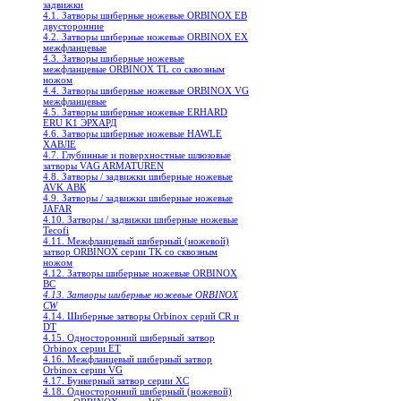
задвижки
4.1. Затворы шиберные ножевые ORBINOX EB
двусторонние
4.2. Затворы шиберные ножевые ORBINOX EX
межфланцевые
4.3. Затворы шиберные ножевые
межфланцевые ORBINOX TL со сквозным
ножом
4.4. Затворы шиберные ножевые ORBINOX VG
межфланцевые
4.5. Затворы шиберные ножевые ERHARD
ERU K1 ЭРХАРД
4.6. Затворы шиберные ножевые HAWLE
ХАВЛЕ
4.7. Глубинные и поверхностные шлюзовые
затворы VAG ARMATUREN
4.8. Затворы / задвижки шиберные ножевые
AVK АВК
4.9. Затворы / задвижки шиберные ножевые
JAFAR
4.10. Затворы / задвижки шиберные ножевые
Tecofi
4.11. Межфланцевый шиберный (ножевой)
затвор ORBINOX серии TK со сквозным
ножом
4.12. Затворы шиберные ножевые ORBINOX
BC
4.13. Затворы шиберные ножевые ORBINOX
CW
4.14. Шиберные затворы Orbinox серий CR и
DT
4.15. Односторонний шиберный затвор
Orbinox серии ET
4.16. Межфланцевый шиберный затвор
Orbinox серии VG
4.17. Бункерный затвор серии XC
4.18. Односторонний шиберный (ножевой)