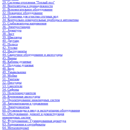
29. Системы отопления "Теплый пол"
30. Вентиляторы и принадлежности
31. Вспомогательное оборудование
32. Пожарное оборудование
33. Установки для очистки сточных вод
34. Контрольно-измерительные приборы и автоматика
35. Стабилизаторы напряжения
36. Электростанции
37. Арматура
38. Лист
39. Швеллеры
40. Двутавр
41. Полоса
42. Уголки
43. Инструменты
44. Сварочное оборудование и аксессуары
45. Ванны
46. Кабины душевые
47. Поддоны душевые
48. Биде
49. Умывальники
50. Мойки
51. Унитазы
52. Писсуары
53. Смесители
54. Сифоны
55. Полотенцесушители
56. Крепежные аксессуары
57. Проектирование инженерных систем
58. Автоматизация и управление
59. Электромонтаж
60. Пусконаладка и ввод в эксплуатацию оборудования
61. Обслуживание, ремонт и реконструкция
инженерных систем
62. Футерованная / Гуммированная арматура
63. Разрешения и сертификаты
64. Металлопрокат