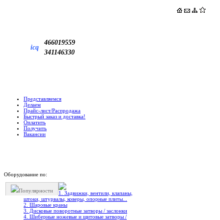
466019559
icq
341146330
Представляемся
Делаем
Прайс-лист/Распродажа
Быстрый заказ и доставка!
Оплатить
Получить
Вакансии
Оборудование по:
Популярности
1. Задвижки, вентили, клапаны,
штоки, штурвалы, коверы, опорные плиты...
2. Шаровые краны
3. Дисковые поворотные затворы / заслонки
4. Шиберные ножевые и щитовые затворы /