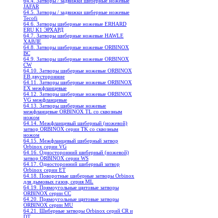
64.4. Затворы / задвижки шиберные ножевые
JAFAR
64.5. Затворы / задвижки шиберные ножевые
Tecofi
64.6. Затворы шиберные ножевые ERHARD
ERU K1 ЭРХАРД
64.7. Затворы шиберные ножевые HAWLE
ХАВЛЕ
64.8. Затворы шиберные ножевые ORBINOX
BC
64.9. Затворы шиберные ножевые ORBINOX
CW
64.10. Затворы шиберные ножевые ORBINOX
EB двусторонние
64.11. Затворы шиберные ножевые ORBINOX
EX межфланцевые
64.12. Затворы шиберные ножевые ORBINOX
VG межфланцевые
64.13. Затворы шиберные ножевые
межфланцевые ORBINOX TL со сквозным
ножом
64.14. Межфланцевый шиберный (ножевой)
затвор ORBINOX серии TK со сквозным
ножом
64.15. Межфланцевый шиберный затвор
Orbinox серии VG
64.16. Односторонний шиберный (ножевой)
затвор ORBINOX серии WS
64.17. Односторонний шиберный затвор
Orbinox серии ET
64.18. Поворотные шиберные затворы Orbinox
для дымовых газов, серия ML
64.19. Прямоугольные щитовые затворы
ORBINOX серии CC
64.20. Прямоугольные щитовые затворы
ORBINOX серии MU
64.21. Шиберные затворы Orbinox серий CR и
DT