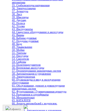
автоматика
35. Стабилизаторы напряжения
36. Электростанции
37. Арматура
38. Лист
39. Швеллеры
40. Двутавр
41. Полоса
42. Уголки
43. Инструменты
44. Сварочное оборудование и аксессуары
45. Ванны
46. Кабины душевые
47. Поддоны душевые
48. Биде
49. Умывальники
50. Мойки
51. Унитазы
52. Писсуары
53. Смесители
54. Сифоны
55. Полотенцесушители
56. Крепежные аксессуары
57. Проектирование инженерных систем
58. Автоматизация и управление
59. Электромонтаж
60. Пусконаладка и ввод в эксплуатацию
оборудования
61. Обслуживание, ремонт и реконструкция
инженерных систем
62. Футерованная / Гуммированная арматура
63. Разрешения и сертификаты
64. Металлопрокат
65. КАТАЛОГИ
66. Аренда автомобилей с водителем.
Алфавиту
1. Автоматизация и управление