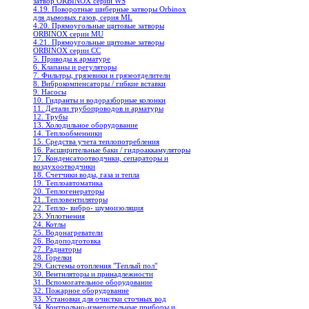
затвор ORBINOX серии WS
4.19. Поворотные шиберные затворы Orbinox
для дымовых газов, серия ML
4.20. Прямоугольные щитовые затворы
ORBINOX серии MU
4.21. Прямоугольные щитовые затворы
ORBINOX серии CC
5. Приводы к арматуре
6. Клапаны и регуляторы
7. Фильтры, грязевики и грязеотделители
8. Виброкомпенсаторы / гибкие вставки
9. Насосы
10. Гидранты и водоразборные колонки
11. Детали трубопроводов и арматуры
12. Трубы
13. Холодильное oборудование
14. Теплообменники
15. Средства учета теплопотребления
16. Расширительные баки / гидроаккамуляторы
17. Конденсатоотводчики, сепараторы и
воздухоотводчики
18. Счетчики воды, газа и тепла
19. Теплоавтоматика
20. Теплогенераторы
21. Тепловентиляторы
22. Тепло- вибро- шумоизоляция
23. Уплотнения
24. Котлы
25. Водонагреватели
26. Водоподготовка
27. Радиаторы
28. Горелки
29. Системы отопления "Теплый пол"
30. Вентиляторы и принадлежности
31. Вспомогательное оборудование
32. Пожарное оборудование
33. Установки для очистки сточных вод
34. Контрольно-измерительные приборы и