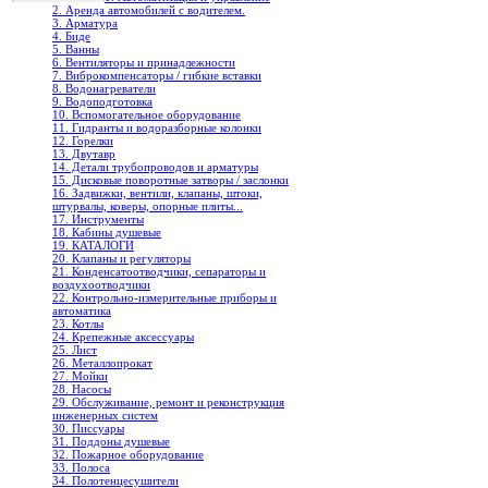
2. Аренда автомобилей с водителем.
3. Арматура
4. Биде
5. Ванны
6. Вентиляторы и принадлежности
7. Виброкомпенсаторы / гибкие вставки
8. Водонагреватели
9. Водоподготовка
10. Вспомогательное оборудование
11. Гидранты и водоразборные колонки
12. Горелки
13. Двутавр
14. Детали трубопроводов и арматуры
15. Дисковые поворотные затворы / заслонки
16. Задвижки, вентили, клапаны, штоки,
штурвалы, коверы, опорные плиты...
17. Инструменты
18. Кабины душевые
19. КАТАЛОГИ
20. Клапаны и регуляторы
21. Конденсатоотводчики, сепараторы и
воздухоотводчики
22. Контрольно-измерительные приборы и
автоматика
23. Котлы
24. Крепежные аксессуары
25. Лист
26. Металлопрокат
27. Мойки
28. Насосы
29. Обслуживание, ремонт и реконструкция
инженерных систем
30. Писсуары
31. Поддоны душевые
32. Пожарное оборудование
33. Полоса
34. Полотенцесушители