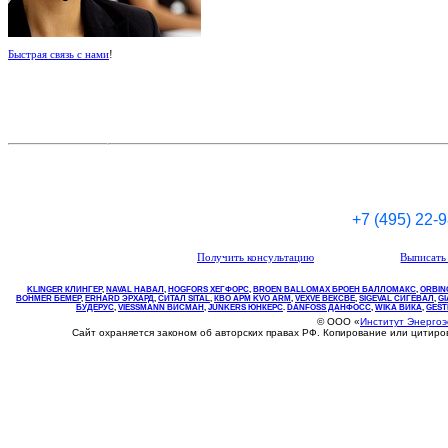
Быстрая связь с нами
!
+7 (495) 22-
Получить консультацию
Выписать 
KLINGER КЛИНГЕР
,
NAVAL НАВАЛ
,
НOGFORS ХЕГФОРС
,
BROEN BALLOMAX БРОЕН БАЛЛОМАКС
,
ORBIN
BOHMER БЕМЕР
,
ERHARD ЭРХАРД
,
СИТАЛ SITAL
,
КВО
АРМ
KVO
ARM
,
VEXVE ВЕКСВЕ
,
SIGEVAL СИГЕВАЛ
,
G
БУДЕРУС
,
VIESSMANN ВИСМАН
,
JUNKERS ЮНКЕРС
.
DANFOSS ДАНФОСС
,
WIKA ВИКА
,
GEST
© ООО «
Институт Энерго
Сайт охраняется законом об авторских правах РФ. Копирование или цитир