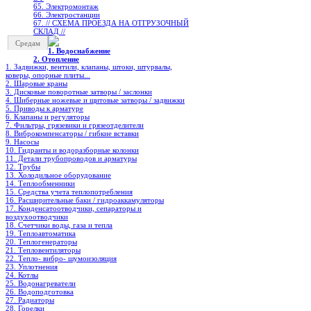
65. Электромонтаж
66. Электростанции
67. // СХЕМА ПРОЕЗДА НА ОТГРУЗОЧНЫЙ
СКЛАД //
Средам
1. Водоснабжение
2. Отопление
1. Задвижки, вентили, клапаны, штоки, штурвалы,
коверы, опорные плиты...
2. Шаровые краны
3. Дисковые поворотные затворы / заслонки
4. Шиберные ножевые и щитовые затворы / задвижки
5. Приводы к арматуре
6. Клапаны и регуляторы
7. Фильтры, грязевики и грязеотделители
8. Виброкомпенсаторы / гибкие вставки
9. Насосы
10. Гидранты и водоразборные колонки
11. Детали трубопроводов и арматуры
12. Трубы
13. Холодильное oборудование
14. Теплообменники
15. Средства учета теплопотребления
16. Расширительные баки / гидроаккамуляторы
17. Конденсатоотводчики, сепараторы и
воздухоотводчики
18. Счетчики воды, газа и тепла
19. Теплоавтоматика
20. Теплогенераторы
21. Тепловентиляторы
22. Тепло- вибро- шумоизоляция
23. Уплотнения
24. Котлы
25. Водонагреватели
26. Водоподготовка
27. Радиаторы
28. Горелки