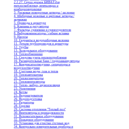
2.1.27. Серии кранов БИВАЛ для
теплоснабжения, вентиляции и
кондиционирования
3. Дисковые поворотные затворы / заслонки
4. Шиберные ножевые и щитовые затворы /
задвижки
5. Приводы к арматуре
6. Клапаны и регуляторы
7. Фильтры, грязевики и грязеотделители
8. Виброкомпенсаторы / гибкие вставки
9. Насосы
10. Гидранты и водоразборные колонки
11. Детали трубопроводов и арматуры
12. Трубы
13. Холодильное oборудование
14. Теплообменники
15. Средства учета теплопотребления
16. Расширительные баки / гидроаккамуляторы
17. Конденсатоотводчики, сепараторы и
воздухоотводчики
18. Счетчики воды, газа и тепла
19. Теплоавтоматика
20. Теплогенераторы
21. Тепловентиляторы
22. Тепло- вибро- шумоизоляция
23. Уплотнения
24. Котлы
25. Водонагреватели
26. Водоподготовка
27. Радиаторы
28. Горелки
29. Системы отопления "Теплый пол"
30. Вентиляторы и принадлежности
31. Вспомогательное оборудование
32. Пожарное оборудование
33. Установки для очистки сточных вод
34. Контрольно-измерительные приборы и