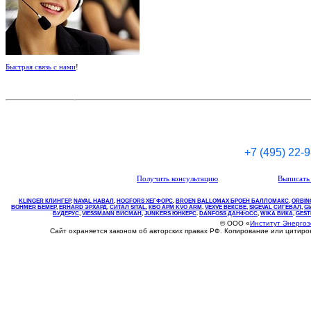
Быстрая связь с нами
!
+7 (495) 22-
Получить консультацию
Выписать 
KLINGER КЛИНГЕР
,
NAVAL НАВАЛ
,
НOGFORS ХЕГФОРС
,
BROEN BALLOMAX БРОЕН БАЛЛОМАКС
,
ORBIN
BOHMER БЕМЕР
,
ERHARD ЭРХАРД
,
СИТАЛ SITAL
,
КВО
АРМ
KVO
ARM
,
VEXVE ВЕКСВЕ
,
SIGEVAL СИГЕВАЛ
,
G
БУДЕРУС
,
VIESSMANN ВИСМАН
,
JUNKERS ЮНКЕРС
.
DANFOSS ДАНФОСС
,
WIKA ВИКА
,
GEST
© ООО «
Институт Энерго
Сайт охраняется законом об авторских правах РФ. Копирование или цитир