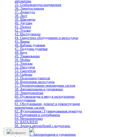
автоматика
35. Стабилизаторы напряжения
36. Электростанции
37. Арматура
38. Лист
39. Швеллеры
40. Двутавр
41. Полоса
42. Уголки
43. Инструменты
44. Сварочное оборудование и аксессуары
45. Ванны
46. Кабины душевые
47. Поддоны душевые
48. Биде
49. Умывальники
50. Мойки
51. Унитазы
52. Писсуары
53. Смесители
54. Сифоны
55. Полотенцесушители
56. Крепежные аксессуары
57. Проектирование инженерных систем
58. Автоматизация и управление
59. Электромонтаж
60. Пусконаладка и ввод в эксплуатацию
оборудования
61. Обслуживание, ремонт и реконструкция
инженерных систем
62. Футерованная / Гуммированная арматура
63. Разрешения и сертификаты
64. Металлопрокат
65. КАТАЛОГИ
66. Аренда автомобилей с водителем.
Алфавиту
1. Автоматизация и управление