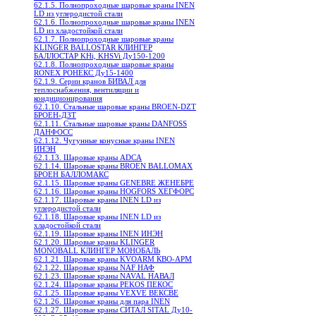
62.1.5. Полнопроходные шаровые краны INEN
LD из углеродистой стали
62.1.6. Полнопроходные шаровые краны INEN
LD из хладостойкой стали
62.1.7. Полнопроходные шаровые краны
KLINGER BALLOSTAR КЛИНГЕР
БАЛЛОСТАР KHi, KHSVi Ду150-1200
62.1.8. Полнопроходные шаровые краны
RONEX РОНЕКС Ду15-1400
62.1.9. Серии кранов БИВАЛ для
теплоснабжения, вентиляции и
кондиционирования
62.1.10. Стальные шаровые краны BROEN-DZT
БРОЕН-ДЗТ
62.1.11. Стальные шаровые краны DANFOSS
ДАНФОСС
62.1.12. Чугунные конусные краны INEN
ИНЭН
62.1.13. Шаровые краны ADCA
62.1.14. Шаровые краны BROEN BALLOMAX
БРОЕН БАЛЛОМАКС
62.1.15. Шаровые краны GENEBRE ЖЕНЕБРЕ
62.1.16. Шаровые краны HOGFORS ХЕГФОРС
62.1.17. Шаровые краны INEN LD из
углеродистой стали
62.1.18. Шаровые краны INEN LD из
хладостойкой стали
62.1.19. Шаровые краны INEN ИНЭН
62.1.20. Шаровые краны KLINGER
MONOBALL КЛИНГЕР МОНОБАЛЬ
62.1.21. Шаровые краны KVOARM КВО-АРМ
62.1.22. Шаровые краны NAF НАФ
62.1.23. Шаровые краны NAVAL НАВАЛ
62.1.24. Шаровые краны PEKOS ПЕКОС
62.1.25. Шаровые краны VEXVE ВЕКСВЕ
62.1.26. Шаровые краны для пара INEN
62.1.27. Шаровые краны СИТАЛ SITAL Ду10-