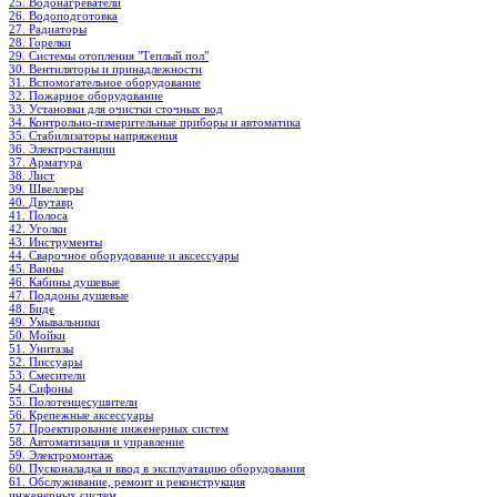
25. Водонагреватели
26. Водоподготовка
27. Радиаторы
28. Горелки
29. Системы отопления "Теплый пол"
30. Вентиляторы и принадлежности
31. Вспомогательное оборудование
32. Пожарное оборудование
33. Установки для очистки сточных вод
34. Контрольно-измерительные приборы и автоматика
35. Стабилизаторы напряжения
36. Электростанции
37. Арматура
38. Лист
39. Швеллеры
40. Двутавр
41. Полоса
42. Уголки
43. Инструменты
44. Сварочное оборудование и аксессуары
45. Ванны
46. Кабины душевые
47. Поддоны душевые
48. Биде
49. Умывальники
50. Мойки
51. Унитазы
52. Писсуары
53. Смесители
54. Сифоны
55. Полотенцесушители
56. Крепежные аксессуары
57. Проектирование инженерных систем
58. Автоматизация и управление
59. Электромонтаж
60. Пусконаладка и ввод в эксплуатацию оборудования
61. Обслуживание, ремонт и реконструкция
инженерных систем