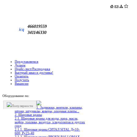
466019559
icq
341146330
Представляемся
Делаем
Прайс-лист/Распродажа
Быстрый заказ и доставка!
Оплатить
Получить
Вакансии
Оборудование по:
Популярности
1. Задвижки, вентили, клапаны,
штоки, штурвалы, коверы, опорные плиты...
2. Шаровые краны
2.1. Шаровые краны для воды, пара, масла,
нефти, топлива, воздуха, хладогентов и других
сред
2.1.1. Шаровые краны СИТАЛ SITAL Ду10-
600, Ру25-40
2.1.2. Шаровые краны BROEN BALLOMAX