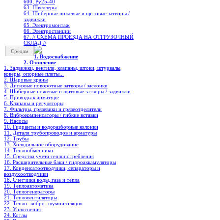
600, Ру25-40
63. Швеллеры
64. Шиберные ножевые и щитовые затворы /
задвижки
65. Электромонтаж
66. Электростанции
67. // СХЕМА ПРОЕЗДА НА ОТГРУЗОЧНЫЙ
СКЛАД //
Средам
1. Водоснабжение
2. Отопление
1. Задвижки, вентили, клапаны, штоки, штурвалы,
коверы, опорные плиты...
2. Шаровые краны
3. Дисковые поворотные затворы / заслонки
4. Шиберные ножевые и щитовые затворы / задвижки
5. Приводы к арматуре
6. Клапаны и регуляторы
7. Фильтры, грязевики и грязеотделители
8. Виброкомпенсаторы / гибкие вставки
9. Насосы
10. Гидранты и водоразборные колонки
11. Детали трубопроводов и арматуры
12. Трубы
13. Холодильное oборудование
14. Теплообменники
15. Средства учета теплопотребления
16. Расширительные баки / гидроаккамуляторы
17. Конденсатоотводчики, сепараторы и
воздухоотводчики
18. Счетчики воды, газа и тепла
19. Теплоавтоматика
20. Теплогенераторы
21. Тепловентиляторы
22. Тепло- вибро- шумоизоляция
23. Уплотнения
24. Котлы