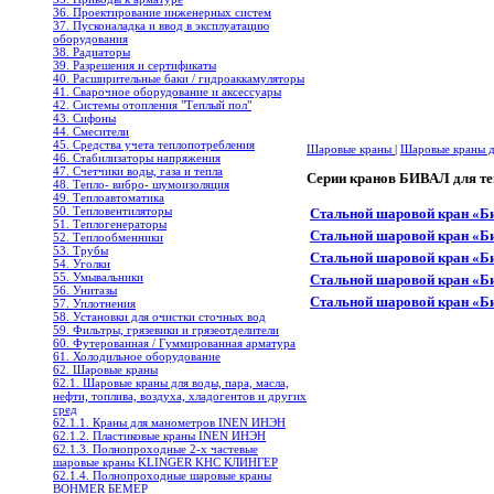
36. Проектирование инженерных систем
37. Пусконаладка и ввод в эксплуатацию
оборудования
38. Радиаторы
39. Разрешения и сертификаты
40. Расширительные баки / гидроаккамуляторы
41. Сварочное оборудование и аксессуары
42. Системы отопления "Теплый пол"
43. Сифоны
44. Смесители
45. Средства учета теплопотребления
Шаровые краны
|
Шаровые краны дл
46. Стабилизаторы напряжения
47. Счетчики воды, газа и тепла
Серии кранов БИВАЛ для те
48. Тепло- вибро- шумоизоляция
49. Теплоавтоматика
50. Тепловентиляторы
Стальной шаровой кран «Би
51. Теплогенераторы
Стальной шаровой кран «Би
52. Теплообменники
53. Трубы
Стальной шаровой кран «Би
54. Уголки
55. Умывальники
Стальной шаровой кран «Би
56. Унитазы
Стальной шаровой кран «Би
57. Уплотнения
58. Установки для очистки сточных вод
59. Фильтры, грязевики и грязеотделители
60. Футерованная / Гуммированная арматура
61. Холодильное oборудование
62. Шаровые краны
62.1. Шаровые краны для воды, пара, масла,
нефти, топлива, воздуха, хладогентов и других
сред
62.1.1. Краны для манометров INEN ИНЭН
62.1.2. Пластиковые краны INEN ИНЭН
62.1.3. Полнопроходные 2-х частевые
шаровые краны KLINGER KHC КЛИНГЕР
62.1.4. Полнопроходные шаровые краны
BOHMER БЕМЕР