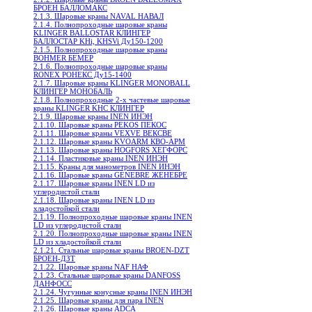
БРОЕН БАЛЛОМАКС
2.1.3. Шаровые краны NAVAL НАВАЛ
2.1.4. Полнопроходные шаровые краны
KLINGER BALLOSTAR КЛИНГЕР
БАЛЛОСТАР KHi, KHSVi Ду150-1200
2.1.5. Полнопроходные шаровые краны
BOHMER БЕМЕР
2.1.6. Полнопроходные шаровые краны
RONEX РОНЕКС Ду15-1400
2.1.7. Шаровые краны KLINGER MONOBALL
КЛИНГЕР МОНОБАЛЬ
2.1.8. Полнопроходные 2-х частевые шаровые
краны KLINGER KHC КЛИНГЕР
2.1.9. Шаровые краны INEN ИНЭН
2.1.10. Шаровые краны PEKOS ПЕКОС
2.1.11. Шаровые краны VEXVE ВЕКСВЕ
2.1.12. Шаровые краны KVOARM КВО-АРМ
2.1.13. Шаровые краны HOGFORS ХЕГФОРС
2.1.14. Пластиковые краны INEN ИНЭН
2.1.15. Краны для манометров INEN ИНЭН
2.1.16. Шаровые краны GENEBRE ЖЕНЕБРЕ
2.1.17. Шаровые краны INEN LD из
углеродистой стали
2.1.18. Шаровые краны INEN LD из
хладостойкой стали
2.1.19. Полнопроходные шаровые краны INEN
LD из углеродистой стали
2.1.20. Полнопроходные шаровые краны INEN
LD из хладостойкой стали
2.1.21. Стальные шаровые краны BROEN-DZT
БРОЕН-ДЗТ
2.1.22. Шаровые краны NAF НАФ
2.1.23. Стальные шаровые краны DANFOSS
ДАНФОСС
2.1.24. Чугунные конусные краны INEN ИНЭН
2.1.25. Шаровые краны для пара INEN
2.1.26. Шаровые краны ADCA