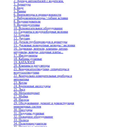
2. Аренда автомобилей с водителем.
3. Арматура
4. Биде
5. Ванны
6. Вентиляторы и принадлежности
7. Виброкомпенсаторы / гибкие вставки
8. Водонагреватели
9. Водоподготовка
10. Вспомогательное оборудование
11. Гидранты и водоразборные колонки
12. Горелки
13. Двутавр
14. Детали трубопроводов и арматуры
15. Дисковые поворотные затворы / заслонки
16. Задвижки, вентили, клапаны, штоки,
штурвалы, коверы, опорные плиты...
17. Инструменты
18. Кабины душевые
19. КАТАЛОГИ
20. Клапаны и регуляторы
21. Конденсатоотводчики, сепараторы и
воздухоотводчики
22. Контрольно-измерительные приборы и
автоматика
23. Котлы
24. Крепежные аксессуары
25. Лист
26. Металлопрокат
27. Мойки
28. Насосы
29. Обслуживание, ремонт и реконструкция
инженерных систем
30. Писсуары
31. Поддоны душевые
32. Пожарное оборудование
33. Полоса
34. Полотенцесушители
35. Приводы к арматуре