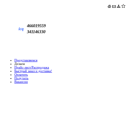
466019559
icq
341146330
Представляемся
Делаем
Прайс-лист/Распродажа
Быстрый заказ и доставка!
Оплатить
Получить
Вакансии