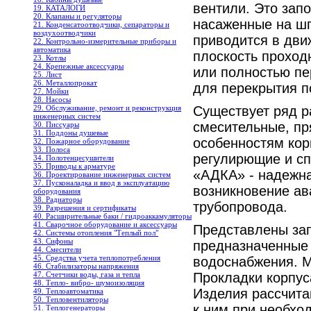
вентили. Это зап
19. КАТАЛОГИ
20. Клапаны и регуляторы
насаженные на шп
21. Конденсатоотводчики, сепараторы и
воздухоотводчики
приводится в дви
22. Контрольно-измерительные приборы и
автоматика
плоскость проход
23. Котлы
24. Крепежные аксессуары
или полностью пе
25. Лист
26. Металлопрокат
для перекрытия п
27. Мойки
28. Насосы
29. Обслуживание, ремонт и реконструкция
Существует ряд р
инженерных систем
смесительные, пр
30. Писсуары
31. Поддоны душевые
особенностям кор
32. Пожарное оборудование
33. Полоса
регулирющие и сп
34. Полотенцесушители
35. Приводы к арматуре
«АДКА» - надежна
36. Проектирование инженерных систем
37. Пусконаладка и ввод в эксплуатацию
возникновение ав
оборудования
38. Радиаторы
трубопровода.
39. Разрешения и сертификаты
40. Расширительные баки / гидроаккамуляторы
41. Сварочное оборудование и аксессуары
Представлены за
42. Системы отопления "Теплый пол"
43. Сифоны
предназначенные 
44. Смесители
45. Средства учета теплопотребления
водоснабжения. М
46. Стабилизаторы напряжения
47. Счетчики воды, газа и тепла
Прокладки корпус
48. Тепло- вибро- шумоизоляция
Изделия рассчита
49. Теплоавтоматика
50. Тепловентиляторы
к ним при необхо
51. Теплогенераторы