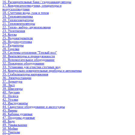
16. Расширительные баки / гидроаккамуляторы
17. Конденсатоотводчики, сепараторы и
воздухоотводчики
18. Счетчики воды, газа и тепла
19. Теплоавтоматика
20. Теплогенераторы
21. Тепловентиляторы
22. Тепло- вибро- шумоизоляция
23. Уплотнения
24. Котлы
25. Водонагреватели
26. Водоподготовка
27. Радиаторы
28. Горелки
29. Системы отопления "Теплый пол"
30. Вентиляторы и принадлежности
31. Вспомогательное оборудование
32. Пожарное оборудование
33. Установки для очистки сточных вод
34. Контрольно-измерительные приборы и автоматика
35. Стабилизаторы напряжения
36. Электростанции
37. Арматура
38. Лист
39. Швеллеры
40. Двутавр
41. Полоса
42. Уголки
43. Инструменты
44. Сварочное оборудование и аксессуары
45. Ванны
46. Кабины душевые
47. Поддоны душевые
48. Биде
49. Умывальники
50. Мойки
51. Унитазы