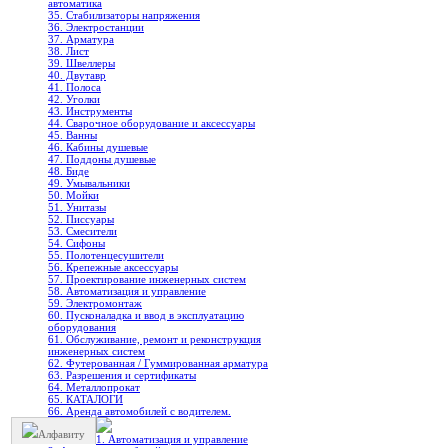
автоматика
35. Стабилизаторы напряжения
36. Электростанции
37. Арматура
38. Лист
39. Швеллеры
40. Двутавр
41. Полоса
42. Уголки
43. Инструменты
44. Сварочное оборудование и аксессуары
45. Ванны
46. Кабины душевые
47. Поддоны душевые
48. Биде
49. Умывальники
50. Мойки
51. Унитазы
52. Писсуары
53. Смесители
54. Сифоны
55. Полотенцесушители
56. Крепежные аксессуары
57. Проектирование инженерных систем
58. Автоматизация и управление
59. Электромонтаж
60. Пусконаладка и ввод в эксплуатацию
оборудования
61. Обслуживание, ремонт и реконструкция
инженерных систем
62. Футерованная / Гуммированная арматура
63. Разрешения и сертификаты
64. Металлопрокат
65. КАТАЛОГИ
66. Аренда автомобилей с водителем.
Алфавиту
1. Автоматизация и управление