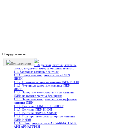
Оборудование по:
Популярности
1. Задвижки, вентили, клапаны,
штоки, штурвалы, коверы, опорные плиты...
1.1. Запорные клапаны / вентили
1.1.1. Латунные запорные клапаны INEN
ИНЭН
1.1.2. Стальные запорные клапаны INEN ИНЭН
1.1.3. Чугунные запорные клапаны INEN
ИНЭН
1.1.4. Запорные электромагнитные клапаны
INEN из ковкого чугуна фланцевые
1.1.5. Запорные электромагнитные муфтовые
клапаны INEN
1.1.6. Вентили KLINGER КЛИНГЕР
1.1.7. Вентили INEN ИНЭН
1.1.8. Вентили HAWLE ХАВЛЕ
1.1.9. Полипропиленовые запорные клапаны
INEN ИНЭН
1.1.10. Запорные клапаны ARI-ARMATUREN
АРИ АРМАТУРЕН