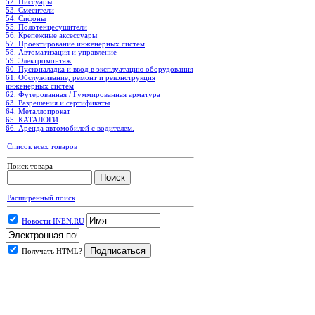
52. Писсуары
53. Смесители
54. Сифоны
55. Полотенцесушители
56. Крепежные аксессуары
57. Проектирование инженерных систем
58. Автоматизация и управление
59. Электромонтаж
60. Пусконаладка и ввод в эксплуатацию оборудования
61. Обслуживание, ремонт и реконструкция
инженерных систем
62. Футерованная / Гуммированная арматура
63. Разрешения и сертификаты
64. Металлопрокат
65. КАТАЛОГИ
66. Аренда автомобилей с водителем.
Список всех товаров
Поиск товара
Расширенный поиск
Новости INEN.RU
Получать HTML?
.