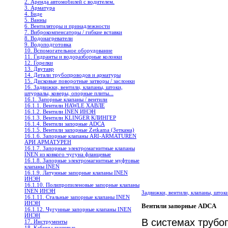
2. Аренда автомобилей с водителем.
3. Арматура
4. Биде
5. Ванны
6. Вентиляторы и принадлежности
7. Виброкомпенсаторы / гибкие вставки
8. Водонагреватели
9. Водоподготовка
10. Вспомогательное оборудование
11. Гидранты и водоразборные колонки
12. Горелки
13. Двутавр
14. Детали трубопроводов и арматуры
15. Дисковые поворотные затворы / заслонки
16. Задвижки, вентили, клапаны, штоки,
штурвалы, коверы, опорные плиты...
16.1. Запорные клапаны / вентили
16.1.1. Вентили HAWLE ХАВЛЕ
16.1.2. Вентили INEN ИНЭН
16.1.3. Вентили KLINGER КЛИНГЕР
16.1.4. Вентили запорные ADCA
16.1.5. Вентили запорные Zetkama (Зеткама)
16.1.6. Запорные клапаны ARI-ARMATUREN
АРИ АРМАТУРЕН
16.1.7. Запорные электромагнитные клапаны
INEN из ковкого чугуна фланцевые
16.1.8. Запорные электромагнитные муфтовые
клапаны INEN
16.1.9. Латунные запорные клапаны INEN
ИНЭН
16.1.10. Полипропиленовые запорные клапаны
INEN ИНЭН
Задвижки, вентили, клапаны, шток
16.1.11. Стальные запорные клапаны INEN
ИНЭН
Вентили запорные ADCA
16.1.12. Чугунные запорные клапаны INEN
ИНЭН
В системах трубо
17. Инструменты
18. Кабины душевые