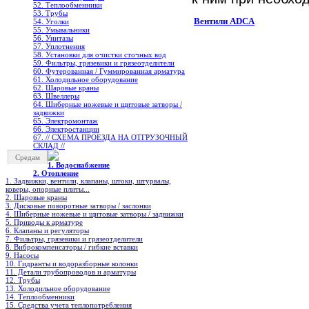
52. Теплообменники
53. Трубы
Вентили ADCA
54. Уголки
55. Умывальники
56. Унитазы
57. Уплотнения
58. Установки для очистки сточных вод
59. Фильтры, грязевики и грязеотделители
60. Футерованная / Гуммированная арматура
61. Холодильное oборудование
62. Шаровые краны
63. Швеллеры
64. Шиберные ножевые и щитовые затворы /
задвижки
65. Электромонтаж
66. Электростанции
67. // СХЕМА ПРОЕЗДА НА ОТГРУЗОЧНЫЙ
СКЛАД //
Средам
1. Водоснабжение
2. Отопление
1. Задвижки, вентили, клапаны, штоки, штурвалы,
коверы, опорные плиты...
2. Шаровые краны
3. Дисковые поворотные затворы / заслонки
4. Шиберные ножевые и щитовые затворы / задвижки
5. Приводы к арматуре
6. Клапаны и регуляторы
7. Фильтры, грязевики и грязеотделители
8. Виброкомпенсаторы / гибкие вставки
9. Насосы
10. Гидранты и водоразборные колонки
11. Детали трубопроводов и арматуры
12. Трубы
13. Холодильное oборудование
14. Теплообменники
15. Средства учета теплопотребления