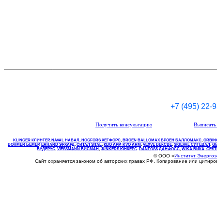
+7 (495) 22-
Получить консультацию
Выписать 
KLINGER КЛИНГЕР
,
NAVAL НАВАЛ
,
НOGFORS ХЕГФОРС
,
BROEN BALLOMAX БРОЕН БАЛЛОМАКС
,
ORBIN
BOHMER БЕМЕР
,
ERHARD ЭРХАРД
,
СИТАЛ SITAL
,
КВО
АРМ
KVO
ARM
,
VEXVE ВЕКСВЕ
,
SIGEVAL СИГЕВАЛ
,
G
БУДЕРУС
,
VIESSMANN ВИСМАН
,
JUNKERS ЮНКЕРС
.
DANFOSS ДАНФОСС
,
WIKA ВИКА
,
GEST
© ООО «
Институт Энерго
Сайт охраняется законом об авторских правах РФ. Копирование или цитир