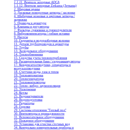
1.1.11. Вентили запорные ADCA
1.1.12. Вентили запорные Zetkama (Зеткама)
2. Шаровые краны
3. Дисковые поворотные затворы / заслонки
4. Шиберные ножевые и щитовые затворы /
задвижки
5. Приводы к арматуре
6. Клапаны и регуляторы
7. Фильтры, грязевики и грязеотделители
8. Виброкомпенсаторы / гибкие вставки
9. Насосы
10. Гидранты и водоразборные колонки
11. Детали трубопроводов и арматуры
12. Трубы
13. Холодильное oборудование
14. Теплообменники
15. Средства учета теплопотребления
16. Расширительные баки / гидроаккамуляторы
17. Конденсатоотводчики, сепараторы и
воздухоотводчики
18. Счетчики воды, газа и тепла
19. Теплоавтоматика
20. Теплогенераторы
21. Тепловентиляторы
22. Тепло- вибро- шумоизоляция
23. Уплотнения
24. Котлы
25. Водонагреватели
26. Водоподготовка
27. Радиаторы
28. Горелки
29. Системы отопления "Теплый пол"
30. Вентиляторы и принадлежности
31. Вспомогательное оборудование
32. Пожарное оборудование
33. Установки для очистки сточных вод
34. Контрольно-измерительные приборы и