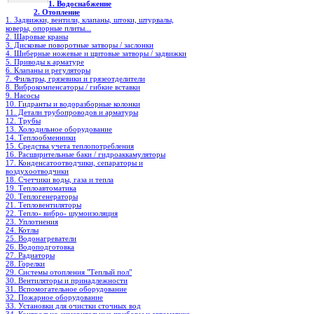
1. Водоснабжение
2. Отопление
1. Задвижки, вентили, клапаны, штоки, штурвалы,
коверы, опорные плиты...
2. Шаровые краны
3. Дисковые поворотные затворы / заслонки
4. Шиберные ножевые и щитовые затворы / задвижки
5. Приводы к арматуре
6. Клапаны и регуляторы
7. Фильтры, грязевики и грязеотделители
8. Виброкомпенсаторы / гибкие вставки
9. Насосы
10. Гидранты и водоразборные колонки
11. Детали трубопроводов и арматуры
12. Трубы
13. Холодильное oборудование
14. Теплообменники
15. Средства учета теплопотребления
16. Расширительные баки / гидроаккамуляторы
17. Конденсатоотводчики, сепараторы и
воздухоотводчики
18. Счетчики воды, газа и тепла
19. Теплоавтоматика
20. Теплогенераторы
21. Тепловентиляторы
22. Тепло- вибро- шумоизоляция
23. Уплотнения
24. Котлы
25. Водонагреватели
26. Водоподготовка
27. Радиаторы
28. Горелки
29. Системы отопления "Теплый пол"
30. Вентиляторы и принадлежности
31. Вспомогательное оборудование
32. Пожарное оборудование
33. Установки для очистки сточных вод