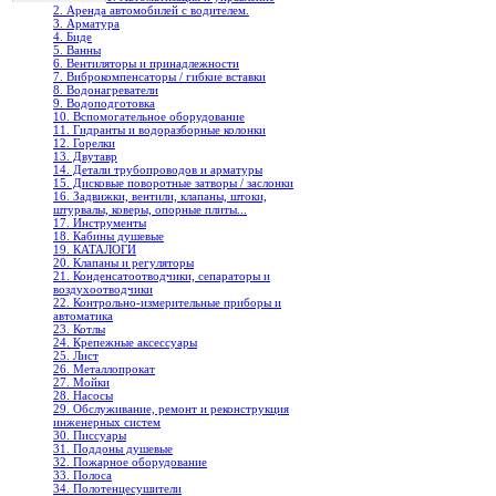
2. Аренда автомобилей с водителем.
3. Арматура
4. Биде
5. Ванны
6. Вентиляторы и принадлежности
7. Виброкомпенсаторы / гибкие вставки
8. Водонагреватели
9. Водоподготовка
10. Вспомогательное оборудование
11. Гидранты и водоразборные колонки
12. Горелки
13. Двутавр
14. Детали трубопроводов и арматуры
15. Дисковые поворотные затворы / заслонки
16. Задвижки, вентили, клапаны, штоки,
штурвалы, коверы, опорные плиты...
17. Инструменты
18. Кабины душевые
19. КАТАЛОГИ
20. Клапаны и регуляторы
21. Конденсатоотводчики, сепараторы и
воздухоотводчики
22. Контрольно-измерительные приборы и
автоматика
23. Котлы
24. Крепежные аксессуары
25. Лист
26. Металлопрокат
27. Мойки
28. Насосы
29. Обслуживание, ремонт и реконструкция
инженерных систем
30. Писсуары
31. Поддоны душевые
32. Пожарное оборудование
33. Полоса
34. Полотенцесушители