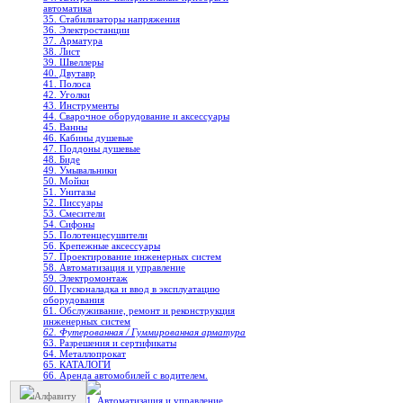
автоматика
35. Стабилизаторы напряжения
36. Электростанции
37. Арматура
38. Лист
39. Швеллеры
40. Двутавр
41. Полоса
42. Уголки
43. Инструменты
44. Сварочное оборудование и аксессуары
45. Ванны
46. Кабины душевые
47. Поддоны душевые
48. Биде
49. Умывальники
50. Мойки
51. Унитазы
52. Писсуары
53. Смесители
54. Сифоны
55. Полотенцесушители
56. Крепежные аксессуары
57. Проектирование инженерных систем
58. Автоматизация и управление
59. Электромонтаж
60. Пусконаладка и ввод в эксплуатацию
оборудования
61. Обслуживание, ремонт и реконструкция
инженерных систем
62. Футерованная / Гуммированная арматура
63. Разрешения и сертификаты
64. Металлопрокат
65. КАТАЛОГИ
66. Аренда автомобилей с водителем.
Алфавиту
1. Автоматизация и управление