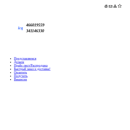
466019559
icq
341146330
Представляемся
Делаем
Прайс-лист/Распродажа
Быстрый заказ и доставка!
Оплатить
Получить
Вакансии