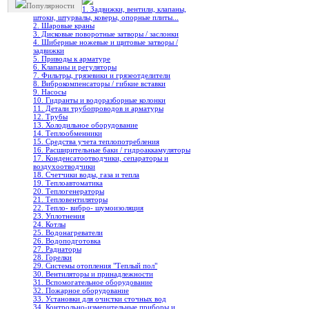
Популярности
1. Задвижки, вентили, клапаны,
штоки, штурвалы, коверы, опорные плиты...
2. Шаровые краны
3. Дисковые поворотные затворы / заслонки
4. Шиберные ножевые и щитовые затворы /
задвижки
5. Приводы к арматуре
6. Клапаны и регуляторы
7. Фильтры, грязевики и грязеотделители
8. Виброкомпенсаторы / гибкие вставки
9. Насосы
10. Гидранты и водоразборные колонки
11. Детали трубопроводов и арматуры
12. Трубы
13. Холодильное oборудование
14. Теплообменники
15. Средства учета теплопотребления
16. Расширительные баки / гидроаккамуляторы
17. Конденсатоотводчики, сепараторы и
воздухоотводчики
18. Счетчики воды, газа и тепла
19. Теплоавтоматика
20. Теплогенераторы
21. Тепловентиляторы
22. Тепло- вибро- шумоизоляция
23. Уплотнения
24. Котлы
25. Водонагреватели
26. Водоподготовка
27. Радиаторы
28. Горелки
29. Системы отопления "Теплый пол"
30. Вентиляторы и принадлежности
31. Вспомогательное оборудование
32. Пожарное оборудование
33. Установки для очистки сточных вод
34. Контрольно-измерительные приборы и