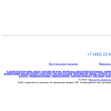
+7 (495) 22-
Получить консультацию
Выписать 
KLINGER КЛИНГЕР
,
NAVAL НАВАЛ
,
НOGFORS ХЕГФОРС
,
BROEN BALLOMAX БРОЕН БАЛЛОМАКС
,
ORBIN
BOHMER БЕМЕР
,
ERHARD ЭРХАРД
,
СИТАЛ SITAL
,
КВО
АРМ
KVO
ARM
,
VEXVE ВЕКСВЕ
,
SIGEVAL СИГЕВАЛ
,
G
БУДЕРУС
,
VIESSMANN ВИСМАН
,
JUNKERS ЮНКЕРС
.
DANFOSS ДАНФОСС
,
WIKA ВИКА
,
GEST
© ООО «
Институт Энерго
Сайт охраняется законом об авторских правах РФ. Копирование или цитир