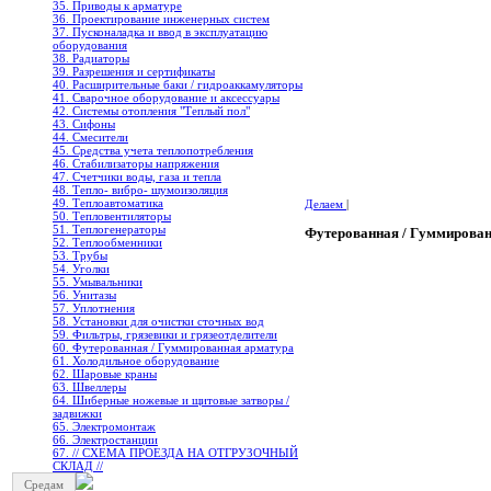
35. Приводы к арматуре
36. Проектирование инженерных систем
37. Пусконаладка и ввод в эксплуатацию
оборудования
38. Радиаторы
39. Разрешения и сертификаты
40. Расширительные баки / гидроаккамуляторы
41. Сварочное оборудование и аксессуары
42. Системы отопления "Теплый пол"
43. Сифоны
44. Смесители
45. Средства учета теплопотребления
46. Стабилизаторы напряжения
47. Счетчики воды, газа и тепла
48. Тепло- вибро- шумоизоляция
49. Теплоавтоматика
Делаем
|
50. Тепловентиляторы
51. Теплогенераторы
Футерованная / Гуммирова
52. Теплообменники
53. Трубы
54. Уголки
55. Умывальники
56. Унитазы
57. Уплотнения
58. Установки для очистки сточных вод
59. Фильтры, грязевики и грязеотделители
60. Футерованная / Гуммированная арматура
61. Холодильное oборудование
62. Шаровые краны
63. Швеллеры
64. Шиберные ножевые и щитовые затворы /
задвижки
65. Электромонтаж
66. Электростанции
67. // СХЕМА ПРОЕЗДА НА ОТГРУЗОЧНЫЙ
СКЛАД //
Средам