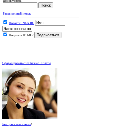
Поиск товара
Расширенный поиск
Новости INEN.RU
Получать HTML?
.
Сформировать счет безнал. оплаты
Быстрая связь с нами
!