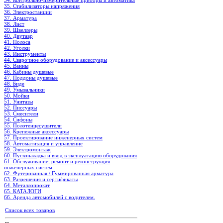
34. Контрольно-измерительные приборы и автоматика
35. Стабилизаторы напряжения
36. Электростанции
37. Арматура
38. Лист
39. Швеллеры
40. Двутавр
41. Полоса
42. Уголки
43. Инструменты
44. Сварочное оборудование и аксессуары
45. Ванны
46. Кабины душевые
47. Поддоны душевые
48. Биде
49. Умывальники
50. Мойки
51. Унитазы
52. Писсуары
53. Смесители
54. Сифоны
55. Полотенцесушители
56. Крепежные аксессуары
57. Проектирование инженерных систем
58. Автоматизация и управление
59. Электромонтаж
60. Пусконаладка и ввод в эксплуатацию оборудования
61. Обслуживание, ремонт и реконструкция
инженерных систем
62. Футерованная / Гуммированная арматура
63. Разрешения и сертификаты
64. Металлопрокат
65. КАТАЛОГИ
66. Аренда автомобилей с водителем.
Список всех товаров