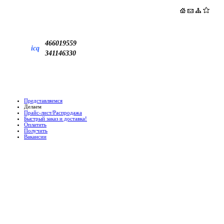
466019559
icq
341146330
Представляемся
Делаем
Прайс-лист/Распродажа
Быстрый заказ и доставка!
Оплатить
Получить
Вакансии