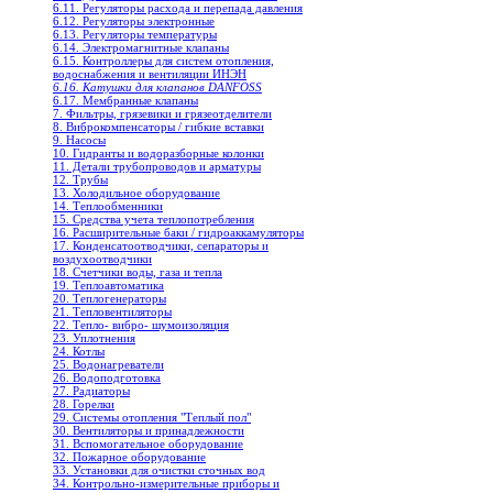
6.11. Регуляторы расхода и перепада давления
6.12. Регуляторы электронные
6.13. Регуляторы температуры
6.14. Электромагнитные клапаны
6.15. Контроллеры для систем отопления,
водоснабжения и вентиляции ИНЭН
6.16. Катушки для клапанов DANFOSS
6.17. Мембранные клапаны
7. Фильтры, грязевики и грязеотделители
8. Виброкомпенсаторы / гибкие вставки
9. Насосы
10. Гидранты и водоразборные колонки
11. Детали трубопроводов и арматуры
12. Трубы
13. Холодильное oборудование
14. Теплообменники
15. Средства учета теплопотребления
16. Расширительные баки / гидроаккамуляторы
17. Конденсатоотводчики, сепараторы и
воздухоотводчики
18. Счетчики воды, газа и тепла
19. Теплоавтоматика
20. Теплогенераторы
21. Тепловентиляторы
22. Тепло- вибро- шумоизоляция
23. Уплотнения
24. Котлы
25. Водонагреватели
26. Водоподготовка
27. Радиаторы
28. Горелки
29. Системы отопления "Теплый пол"
30. Вентиляторы и принадлежности
31. Вспомогательное оборудование
32. Пожарное оборудование
33. Установки для очистки сточных вод
34. Контрольно-измерительные приборы и