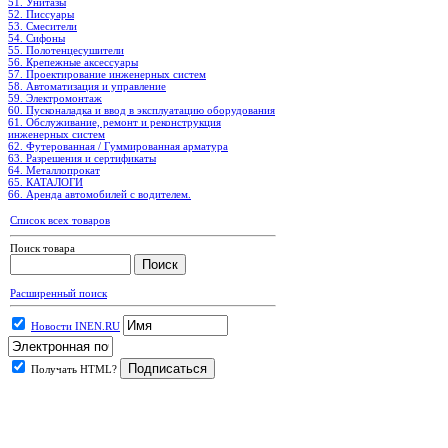
51. Унитазы
52. Писсуары
53. Смесители
54. Сифоны
55. Полотенцесушители
56. Крепежные аксессуары
57. Проектирование инженерных систем
58. Автоматизация и управление
59. Электромонтаж
60. Пусконаладка и ввод в эксплуатацию оборудования
61. Обслуживание, ремонт и реконструкция
инженерных систем
62. Футерованная / Гуммированная арматура
63. Разрешения и сертификаты
64. Металлопрокат
65. КАТАЛОГИ
66. Аренда автомобилей с водителем.
Список всех товаров
Поиск товара
Расширенный поиск
Новости INEN.RU
Получать HTML?
.