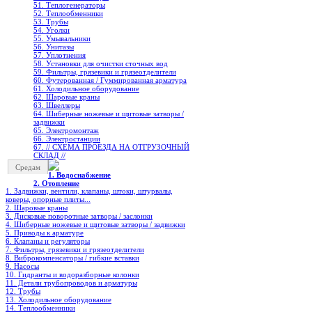
51. Теплогенераторы
52. Теплообменники
53. Трубы
54. Уголки
55. Умывальники
56. Унитазы
57. Уплотнения
58. Установки для очистки сточных вод
59. Фильтры, грязевики и грязеотделители
60. Футерованная / Гуммированная арматура
61. Холодильное oборудование
62. Шаровые краны
63. Швеллеры
64. Шиберные ножевые и щитовые затворы /
задвижки
65. Электромонтаж
66. Электростанции
67. // СХЕМА ПРОЕЗДА НА ОТГРУЗОЧНЫЙ
СКЛАД //
Средам
1. Водоснабжение
2. Отопление
1. Задвижки, вентили, клапаны, штоки, штурвалы,
коверы, опорные плиты...
2. Шаровые краны
3. Дисковые поворотные затворы / заслонки
4. Шиберные ножевые и щитовые затворы / задвижки
5. Приводы к арматуре
6. Клапаны и регуляторы
7. Фильтры, грязевики и грязеотделители
8. Виброкомпенсаторы / гибкие вставки
9. Насосы
10. Гидранты и водоразборные колонки
11. Детали трубопроводов и арматуры
12. Трубы
13. Холодильное oборудование
14. Теплообменники