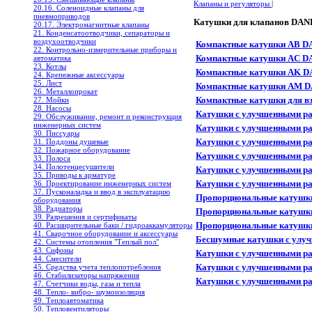
Клапаны и регуляторы
|
20.16. Соленоидные клапаны для
пневмоприводов
Катушки для клапанов DA
20.17. Электромагнитные клапаны
21. Конденсатоотводчики, сепараторы и
воздухоотводчики
Компактные катушки AB 
22. Контрольно-измерительные приборы и
Компактные катушки AC 
автоматика
23. Котлы
Компактные катушки AK 
24. Крепежные аксессуары
25. Лист
Компактные катушки AM 
26. Металлопрокат
Компактные катушки для 
27. Мойки
28. Насосы
Катушки с улучшенными р
29. Обслуживание, ремонт и реконструкция
инженерных систем
Катушки с улучшенными р
30. Писсуары
Катушки с улучшенными р
31. Поддоны душевые
32. Пожарное оборудование
Катушки с улучшенными р
33. Полоса
34. Полотенцесушители
Катушки с улучшенными р
35. Приводы к арматуре
Катушки с улучшенными р
36. Проектирование инженерных систем
37. Пусконаладка и ввод в эксплуатацию
Пропорциональные катушк
оборудования
38. Радиаторы
Пропорциональные катушк
39. Разрешения и сертификаты
Пропорциональные катушк
40. Расширительные баки / гидроаккамуляторы
41. Сварочное оборудование и аксессуары
Бесшумные катушки с улу
42. Системы отопления "Теплый пол"
43. Сифоны
Катушки с улучшенными р
44. Смесители
Катушки с улучшенными ра
45. Средства учета теплопотребления
46. Стабилизаторы напряжения
Катушки с улучшенными ра
47. Счетчики воды, газа и тепла
48. Тепло- вибро- шумоизоляция
49. Теплоавтоматика
50. Тепловентиляторы