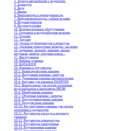
2. Аренда автомобилей с водителем.
3. Арматура
4. Биде
5. Ванны
6. Вентиляторы и принадлежности
7. Виброкомпенсаторы / гибкие вставки
8. Водонагреватели
9. Водоподготовка
10. Вспомогательное оборудование
11. Гидранты и водоразборные колонки
12. Горелки
13. Двутавр
14. Детали трубопроводов и арматуры
15. Дисковые поворотные затворы / заслонки
16. Задвижки, вентили, клапаны, штоки,
штурвалы, коверы, опорные плиты...
17. Инструменты
18. Кабины душевые
19. КАТАЛОГИ
20. Клапаны и регуляторы
20.1. Балансировочные клапаны
20.2. Воздушные клапаны / вантузы
20.3. Дренажные клапаны автоматические
20.4. Катушки для клапанов DANFOSS
20.5. Контроллеры для систем отопления,
водоснабжения и вентиляции ИНЭН
20.6. Мембранные клапаны
20.7. Обратные клапаны / затворы
20.8. Предохранительные клапаны
20.9. Продувочные клапаны
20.10. Регулирующие клапаны для систем
отопления и радиаторов
20.11. Регуляторы расхода и перепада
давления
20.12. Регуляторы температуры
20.13. Регуляторы электронные
20.14. Редукционные клапаны
20.15. Смешивающие клапаны