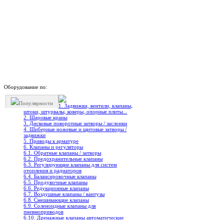
Оборудование по:
Популярности
1. Задвижки, вентили, клапаны,
штоки, штурвалы, коверы, опорные плиты...
2. Шаровые краны
3. Дисковые поворотные затворы / заслонки
4. Шиберные ножевые и щитовые затворы /
задвижки
5. Приводы к арматуре
6. Клапаны и регуляторы
6.1. Обратные клапаны / затворы
6.2. Предохранительные клапаны
6.3. Регулирующие клапаны для систем
отопления и радиаторов
6.4. Балансировочные клапаны
6.5. Продувочные клапаны
6.6. Редукционные клапаны
6.7. Воздушные клапаны / вантузы
6.8. Смешивающие клапаны
6.9. Соленоидные клапаны для
пневмоприводов
6.10. Дренажные клапаны автоматические