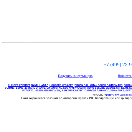
+7 (495) 22-
Получить консультацию
Выписать 
KLINGER КЛИНГЕР
,
NAVAL НАВАЛ
,
НOGFORS ХЕГФОРС
,
BROEN BALLOMAX БРОЕН БАЛЛОМАКС
,
ORBIN
BOHMER БЕМЕР
,
ERHARD ЭРХАРД
,
СИТАЛ SITAL
,
КВО
АРМ
KVO
ARM
,
VEXVE ВЕКСВЕ
,
SIGEVAL СИГЕВАЛ
,
G
БУДЕРУС
,
VIESSMANN ВИСМАН
,
JUNKERS ЮНКЕРС
.
DANFOSS ДАНФОСС
,
WIKA ВИКА
,
GEST
© ООО «
Институт Энерго
Сайт охраняется законом об авторских правах РФ. Копирование или цитир