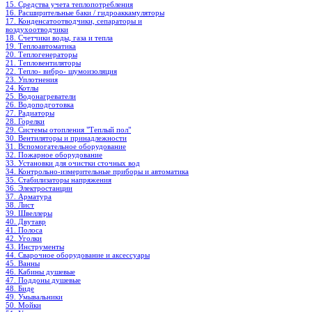
15. Средства учета теплопотребления
16. Расширительные баки / гидроаккамуляторы
17. Конденсатоотводчики, сепараторы и
воздухоотводчики
18. Счетчики воды, газа и тепла
19. Теплоавтоматика
20. Теплогенераторы
21. Тепловентиляторы
22. Тепло- вибро- шумоизоляция
23. Уплотнения
24. Котлы
25. Водонагреватели
26. Водоподготовка
27. Радиаторы
28. Горелки
29. Системы отопления "Теплый пол"
30. Вентиляторы и принадлежности
31. Вспомогательное оборудование
32. Пожарное оборудование
33. Установки для очистки сточных вод
34. Контрольно-измерительные приборы и автоматика
35. Стабилизаторы напряжения
36. Электростанции
37. Арматура
38. Лист
39. Швеллеры
40. Двутавр
41. Полоса
42. Уголки
43. Инструменты
44. Сварочное оборудование и аксессуары
45. Ванны
46. Кабины душевые
47. Поддоны душевые
48. Биде
49. Умывальники
50. Мойки