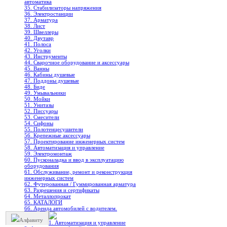
автоматика
35. Стабилизаторы напряжения
36. Электростанции
37. Арматура
38. Лист
39. Швеллеры
40. Двутавр
41. Полоса
42. Уголки
43. Инструменты
44. Сварочное оборудование и аксессуары
45. Ванны
46. Кабины душевые
47. Поддоны душевые
48. Биде
49. Умывальники
50. Мойки
51. Унитазы
52. Писсуары
53. Смесители
54. Сифоны
55. Полотенцесушители
56. Крепежные аксессуары
57. Проектирование инженерных систем
58. Автоматизация и управление
59. Электромонтаж
60. Пусконаладка и ввод в эксплуатацию
оборудования
61. Обслуживание, ремонт и реконструкция
инженерных систем
62. Футерованная / Гуммированная арматура
63. Разрешения и сертификаты
64. Металлопрокат
65. КАТАЛОГИ
66. Аренда автомобилей с водителем.
Алфавиту
1. Автоматизация и управление