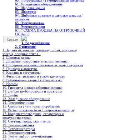
60. Футерованная / Гуммированная арматура
61. Холодильное oборудование
62. Шаровые краны
63. Швеллеры
64. Шиберные ножевые и щитовые затворы /
задвижки
65. Электромонтаж
66. Электростанции
67. // СХЕМА ПРОЕЗДА НА ОТГРУЗОЧНЫЙ
СКЛАД //
Средам
1. Водоснабжение
2. Отопление
1. Задвижки, вентили, клапаны, штоки, штурвалы,
коверы, опорные плиты...
2. Шаровые краны
3. Дисковые поворотные затворы / заслонки
4. Шиберные ножевые и щитовые затворы / задвижки
5. Приводы к арматуре
6. Клапаны и регуляторы
7. Фильтры, грязевики и грязеотделители
8. Виброкомпенсаторы / гибкие вставки
9. Насосы
10. Гидранты и водоразборные колонки
11. Детали трубопроводов и арматуры
12. Трубы
13. Холодильное oборудование
14. Теплообменники
15. Средства учета теплопотребления
16. Расширительные баки / гидроаккамуляторы
17. Конденсатоотводчики, сепараторы и
воздухоотводчики
18. Счетчики воды, газа и тепла
19. Теплоавтоматика
20. Теплогенераторы
21. Тепловентиляторы
22. Тепло- вибро- шумоизоляция