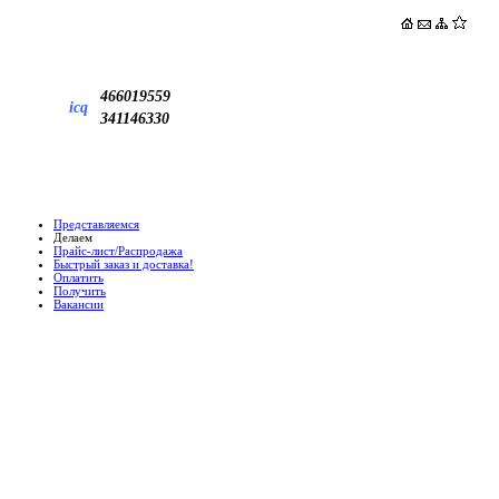
466019559
icq
341146330
Представляемся
Делаем
Прайс-лист/Распродажа
Быстрый заказ и доставка!
Оплатить
Получить
Вакансии