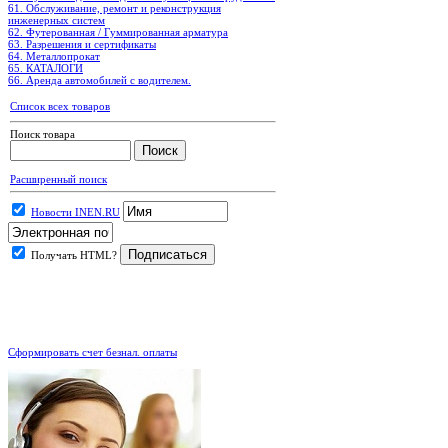
61. Обслуживание, ремонт и реконструкция
инженерных систем
62. Футерованная / Гуммированная арматура
63. Разрешения и сертификаты
64. Металлопрокат
65. КАТАЛОГИ
66. Аренда автомобилей с водителем.
Список всех товаров
Поиск товара
Расширенный поиск
Новости INEN.RU
Получать HTML?
.
Сформировать счет безнал. оплаты