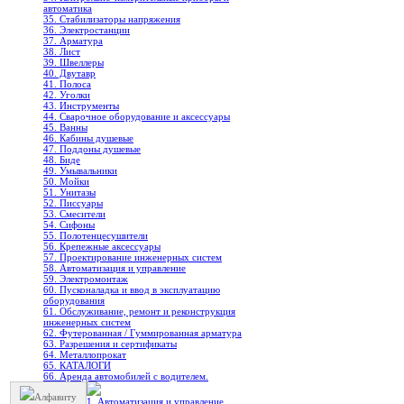
автоматика
35. Стабилизаторы напряжения
36. Электростанции
37. Арматура
38. Лист
39. Швеллеры
40. Двутавр
41. Полоса
42. Уголки
43. Инструменты
44. Сварочное оборудование и аксессуары
45. Ванны
46. Кабины душевые
47. Поддоны душевые
48. Биде
49. Умывальники
50. Мойки
51. Унитазы
52. Писсуары
53. Смесители
54. Сифоны
55. Полотенцесушители
56. Крепежные аксессуары
57. Проектирование инженерных систем
58. Автоматизация и управление
59. Электромонтаж
60. Пусконаладка и ввод в эксплуатацию
оборудования
61. Обслуживание, ремонт и реконструкция
инженерных систем
62. Футерованная / Гуммированная арматура
63. Разрешения и сертификаты
64. Металлопрокат
65. КАТАЛОГИ
66. Аренда автомобилей с водителем.
Алфавиту
1. Автоматизация и управление