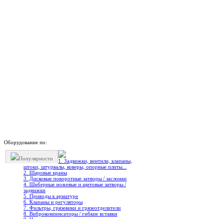
Оборудование по:
Популярности
1. Задвижки, вентили, клапаны,
штоки, штурвалы, коверы, опорные плиты...
2. Шаровые краны
3. Дисковые поворотные затворы / заслонки
4. Шиберные ножевые и щитовые затворы /
задвижки
5. Приводы к арматуре
6. Клапаны и регуляторы
7. Фильтры, грязевики и грязеотделители
8. Виброкомпенсаторы / гибкие вставки