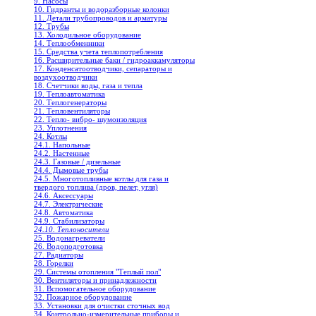
9. Насосы
10. Гидранты и водоразборные колонки
11. Детали трубопроводов и арматуры
12. Трубы
13. Холодильное oборудование
14. Теплообменники
15. Средства учета теплопотребления
16. Расширительные баки / гидроаккамуляторы
17. Конденсатоотводчики, сепараторы и
воздухоотводчики
18. Счетчики воды, газа и тепла
19. Теплоавтоматика
20. Теплогенераторы
21. Тепловентиляторы
22. Тепло- вибро- шумоизоляция
23. Уплотнения
24. Котлы
24.1. Напольные
24.2. Настенные
24.3. Газовые / дизельные
24.4. Дымовые трубы
24.5. Многотопливные котлы для газа и
твердого топлива (дров, пелет, угля)
24.6. Аксессуары
24.7. Электрические
24.8. Автоматика
24.9. Стабилизаторы
24.10. Теплоносители
25. Водонагреватели
26. Водоподготовка
27. Радиаторы
28. Горелки
29. Системы отопления "Теплый пол"
30. Вентиляторы и принадлежности
31. Вспомогательное оборудование
32. Пожарное оборудование
33. Установки для очистки сточных вод
34. Контрольно-измерительные приборы и