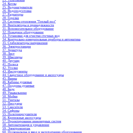
23. Уплотнения
24. Котлы
25. Водонагреватели
26. Водоподготовка
27. Радиаторы
28. Горелки
29. Системы отопления "Теплый пол"
30. Вентиляторы и принадлежности
31. Вспомогательное оборудование
32. Пожарное оборудование
33. Установки для очистки сточных вод
34. Контрольно-измерительные приборы и автоматика
35. Стабилизаторы напряжения
36. Электростанции
37. Арматура
38. Лист
39. Швеллеры
40. Двутавр
41. Полоса
42. Уголки
43. Инструменты
44. Сварочное оборудование и аксессуары
45. Ванны
46. Кабины душевые
47. Поддоны душевые
48. Биде
49. Умывальники
50. Мойки
51. Унитазы
52. Писсуары
53. Смесители
54. Сифоны
55. Полотенцесушители
56. Крепежные аксессуары
57. Проектирование инженерных систем
58. Автоматизация и управление
59. Электромонтаж
60. Пусконаладка и ввод в эксплуатацию оборудования