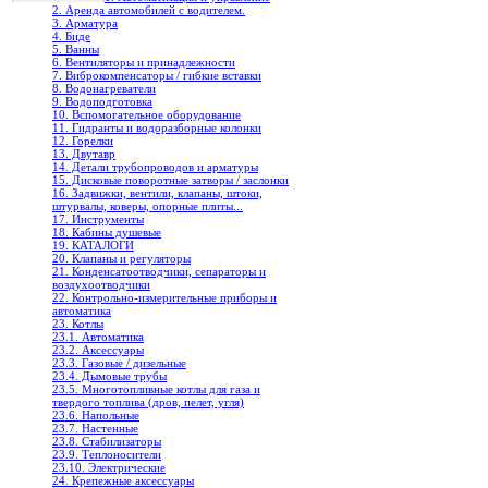
2. Аренда автомобилей с водителем.
3. Арматура
4. Биде
5. Ванны
6. Вентиляторы и принадлежности
7. Виброкомпенсаторы / гибкие вставки
8. Водонагреватели
9. Водоподготовка
10. Вспомогательное оборудование
11. Гидранты и водоразборные колонки
12. Горелки
13. Двутавр
14. Детали трубопроводов и арматуры
15. Дисковые поворотные затворы / заслонки
16. Задвижки, вентили, клапаны, штоки,
штурвалы, коверы, опорные плиты...
17. Инструменты
18. Кабины душевые
19. КАТАЛОГИ
20. Клапаны и регуляторы
21. Конденсатоотводчики, сепараторы и
воздухоотводчики
22. Контрольно-измерительные приборы и
автоматика
23. Котлы
23.1. Автоматика
23.2. Аксессуары
23.3. Газовые / дизельные
23.4. Дымовые трубы
23.5. Многотопливные котлы для газа и
твердого топлива (дров, пелет, угля)
23.6. Напольные
23.7. Настенные
23.8. Стабилизаторы
23.9. Теплоносители
23.10. Электрические
24. Крепежные аксессуары