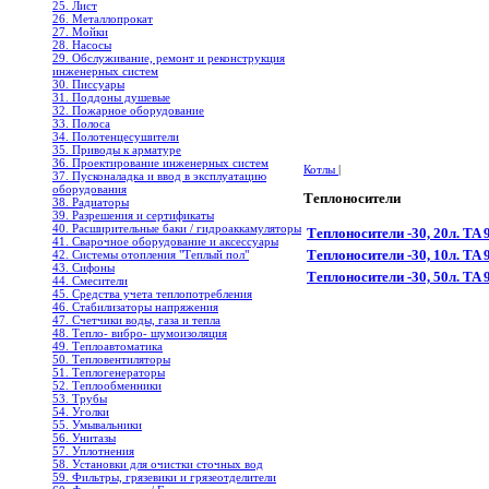
25. Лист
26. Металлопрокат
27. Мойки
28. Насосы
29. Обслуживание, ремонт и реконструкция
инженерных систем
30. Писсуары
31. Поддоны душевые
32. Пожарное оборудование
33. Полоса
34. Полотенцесушители
35. Приводы к арматуре
36. Проектирование инженерных систем
Котлы
|
37. Пусконаладка и ввод в эксплуатацию
оборудования
Теплоносители
38. Радиаторы
39. Разрешения и сертификаты
40. Расширительные баки / гидроаккамуляторы
Теплоносители -30, 20л. TA 
41. Сварочное оборудование и аксессуары
Теплоносители -30, 10л. T
42. Системы отопления "Теплый пол"
43. Сифоны
Теплоносители -30, 50л. T
44. Смесители
45. Средства учета теплопотребления
46. Стабилизаторы напряжения
47. Счетчики воды, газа и тепла
48. Тепло- вибро- шумоизоляция
49. Теплоавтоматика
50. Тепловентиляторы
51. Теплогенераторы
52. Теплообменники
53. Трубы
54. Уголки
55. Умывальники
56. Унитазы
57. Уплотнения
58. Установки для очистки сточных вод
59. Фильтры, грязевики и грязеотделители