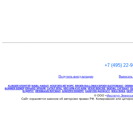
+7 (495) 22-
Получить консультацию
Выписать 
KLINGER КЛИНГЕР
,
NAVAL НАВАЛ
,
НOGFORS ХЕГФОРС
,
BROEN BALLOMAX БРОЕН БАЛЛОМАКС
,
ORBIN
BOHMER БЕМЕР
,
ERHARD ЭРХАРД
,
СИТАЛ SITAL
,
КВО
АРМ
KVO
ARM
,
VEXVE ВЕКСВЕ
,
SIGEVAL СИГЕВАЛ
,
G
БУДЕРУС
,
VIESSMANN ВИСМАН
,
JUNKERS ЮНКЕРС
.
DANFOSS ДАНФОСС
,
WIKA ВИКА
,
GEST
© ООО «
Институт Энерго
Сайт охраняется законом об авторских правах РФ. Копирование или цитир