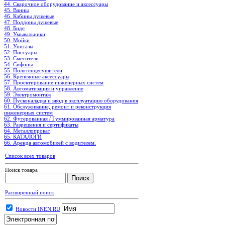
44. Сварочное оборудование и аксессуары
45. Ванны
46. Кабины душевые
47. Поддоны душевые
48. Биде
49. Умывальники
50. Мойки
51. Унитазы
52. Писсуары
53. Смесители
54. Сифоны
55. Полотенцесушители
56. Крепежные аксессуары
57. Проектирование инженерных систем
58. Автоматизация и управление
59. Электромонтаж
60. Пусконаладка и ввод в эксплуатацию оборудования
61. Обслуживание, ремонт и реконструкция
инженерных систем
62. Футерованная / Гуммированная арматура
63. Разрешения и сертификаты
64. Металлопрокат
65. КАТАЛОГИ
66. Аренда автомобилей с водителем.
Список всех товаров
Поиск товара
Расширенный поиск
Новости INEN.RU