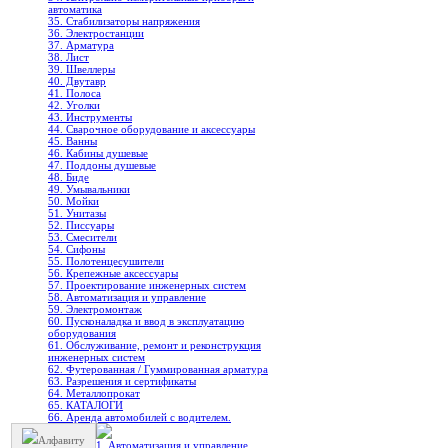
автоматика
35. Стабилизаторы напряжения
36. Электростанции
37. Арматура
38. Лист
39. Швеллеры
40. Двутавр
41. Полоса
42. Уголки
43. Инструменты
44. Сварочное оборудование и аксессуары
45. Ванны
46. Кабины душевые
47. Поддоны душевые
48. Биде
49. Умывальники
50. Мойки
51. Унитазы
52. Писсуары
53. Смесители
54. Сифоны
55. Полотенцесушители
56. Крепежные аксессуары
57. Проектирование инженерных систем
58. Автоматизация и управление
59. Электромонтаж
60. Пусконаладка и ввод в эксплуатацию
оборудования
61. Обслуживание, ремонт и реконструкция
инженерных систем
62. Футерованная / Гуммированная арматура
63. Разрешения и сертификаты
64. Металлопрокат
65. КАТАЛОГИ
66. Аренда автомобилей с водителем.
Алфавиту
1. Автоматизация и управление