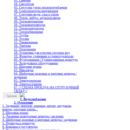
43. Сифоны
44. Смесители
45. Средства учета теплопотребления
46. Стабилизаторы напряжения
47. Счетчики воды, газа и тепла
48. Тепло- вибро- шумоизоляция
49. Теплоавтоматика
50. Тепловентиляторы
51. Теплогенераторы
52. Теплообменники
53. Трубы
54. Уголки
55. Умывальники
56. Унитазы
57. Уплотнения
58. Установки для очистки сточных вод
59. Фильтры, грязевики и грязеотделители
60. Футерованная / Гуммированная арматура
61. Холодильное oборудование
62. Шаровые краны
63. Швеллеры
64. Шиберные ножевые и щитовые затворы /
задвижки
65. Электромонтаж
66. Электростанции
67. // СХЕМА ПРОЕЗДА НА ОТГРУЗОЧНЫЙ
СКЛАД //
Средам
1. Водоснабжение
2. Отопление
1. Задвижки, вентили, клапаны, штоки, штурвалы,
коверы, опорные плиты...
2. Шаровые краны
3. Дисковые поворотные затворы / заслонки
4. Шиберные ножевые и щитовые затворы / задвижки
5. Приводы к арматуре
6. Клапаны и регуляторы