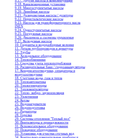
9.17. Другие насосы и комплектующие
9.18. Канализационные установки
9.19. Многоступенчатые насосы
9.20. Линейные насосы
9.21. Дозировочные насосы / дозаторы
9.22. Перистальтические насосы
9.23. Насосы для трансформаторного масла
INEN
9.24. Одноступенчатые насосы
9.25. Погружные насосы
9.26. Двигатели и системы управления
9.27. Колодезные насосы
10. Гидранты и водоразборные колонки
11. Детали трубопроводов и арматуры
12. Трубы
13. Холодильное oборудование
14. Теплообменники
15. Средства учета теплопотребления
16. Расширительные баки / гидроаккамуляторы
17. Конденсатоотводчики, сепараторы и
воздухоотводчики
18. Счетчики воды, газа и тепла
19. Теплоавтоматика
20. Теплогенераторы
21. Тепловентиляторы
22. Тепло- вибро- шумоизоляция
23. Уплотнения
24. Котлы
25. Водонагреватели
26. Водоподготовка
27. Радиаторы
28. Горелки
29. Системы отопления "Теплый пол"
30. Вентиляторы и принадлежности
31. Вспомогательное оборудование
32. Пожарное оборудование
33. Установки для очистки сточных вод
34. Контрольно-измерительные приборы и