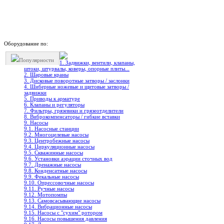
Оборудование по:
Популярности
1. Задвижки, вентили, клапаны,
штоки, штурвалы, коверы, опорные плиты...
2. Шаровые краны
3. Дисковые поворотные затворы / заслонки
4. Шиберные ножевые и щитовые затворы /
задвижки
5. Приводы к арматуре
6. Клапаны и регуляторы
7. Фильтры, грязевики и грязеотделители
8. Виброкомпенсаторы / гибкие вставки
9. Насосы
9.1. Насосные станции
9.2. Многоцелевые насосы
9.3. Центробежные насосы
9.4. Циркуляционные насосы
9.5. Скважинные насосы
9.6. Установки аэрации сточных вод
9.7. Дренажные насосы
9.8. Конденсатные насосы
9.9. Фекальные насосы
9.10. Опрессовочные насосы
9.11. Ручные насосы
9.12. Мотопомпы
9.13. Самовсасывающие насосы
9.14. Вибрационные насосы
9.15. Насосы с "сухим" ротором
9.16. Насосы повышения давления