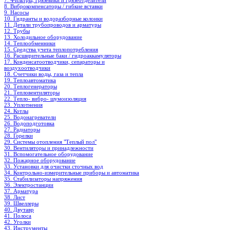
7. Фильтры, грязевики и грязеотделители
8. Виброкомпенсаторы / гибкие вставки
9. Насосы
10. Гидранты и водоразборные колонки
11. Детали трубопроводов и арматуры
12. Трубы
13. Холодильное oборудование
14. Теплообменники
15. Средства учета теплопотребления
16. Расширительные баки / гидроаккамуляторы
17. Конденсатоотводчики, сепараторы и
воздухоотводчики
18. Счетчики воды, газа и тепла
19. Теплоавтоматика
20. Теплогенераторы
21. Тепловентиляторы
22. Тепло- вибро- шумоизоляция
23. Уплотнения
24. Котлы
25. Водонагреватели
26. Водоподготовка
27. Радиаторы
28. Горелки
29. Системы отопления "Теплый пол"
30. Вентиляторы и принадлежности
31. Вспомогательное оборудование
32. Пожарное оборудование
33. Установки для очистки сточных вод
34. Контрольно-измерительные приборы и автоматика
35. Стабилизаторы напряжения
36. Электростанции
37. Арматура
38. Лист
39. Швеллеры
40. Двутавр
41. Полоса
42. Уголки
43. Инструменты