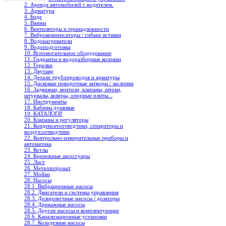
2. Аренда автомобилей с водителем.
3. Арматура
4. Биде
5. Ванны
6. Вентиляторы и принадлежности
7. Виброкомпенсаторы / гибкие вставки
8. Водонагреватели
9. Водоподготовка
10. Вспомогательное оборудование
11. Гидранты и водоразборные колонки
12. Горелки
13. Двутавр
14. Детали трубопроводов и арматуры
15. Дисковые поворотные затворы / заслонки
16. Задвижки, вентили, клапаны, штоки,
штурвалы, коверы, опорные плиты...
17. Инструменты
18. Кабины душевые
19. КАТАЛОГИ
20. Клапаны и регуляторы
21. Конденсатоотводчики, сепараторы и
воздухоотводчики
22. Контрольно-измерительные приборы и
автоматика
23. Котлы
24. Крепежные аксессуары
25. Лист
26. Металлопрокат
27. Мойки
28. Насосы
28.1. Вибрационные насосы
28.2. Двигатели и системы управления
28.3. Дозировочные насосы / дозаторы
28.4. Дренажные насосы
28.5. Другие насосы и комплектующие
28.6. Канализационные установки
28.7. Колодезные насосы