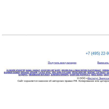
+7 (495) 22-
Получить консультацию
Выписать 
KLINGER КЛИНГЕР
,
NAVAL НАВАЛ
,
НOGFORS ХЕГФОРС
,
BROEN BALLOMAX БРОЕН БАЛЛОМАКС
,
ORBIN
BOHMER БЕМЕР
,
ERHARD ЭРХАРД
,
СИТАЛ SITAL
,
КВО
АРМ
KVO
ARM
,
VEXVE ВЕКСВЕ
,
SIGEVAL СИГЕВАЛ
,
G
БУДЕРУС
,
VIESSMANN ВИСМАН
,
JUNKERS ЮНКЕРС
.
DANFOSS ДАНФОСС
,
WIKA ВИКА
,
GEST
© ООО «
Институт Энерго
Сайт охраняется законом об авторских правах РФ. Копирование или цитир