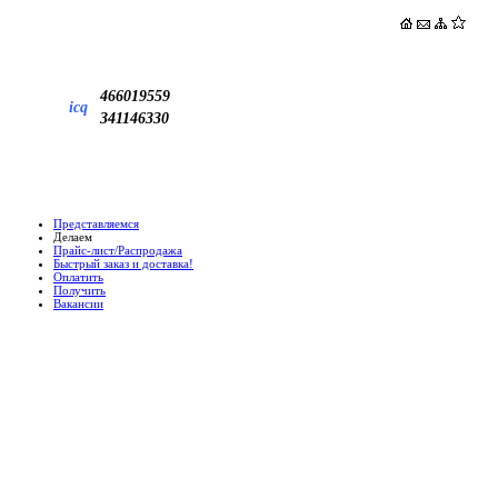
466019559
icq
341146330
Представляемся
Делаем
Прайс-лист/Распродажа
Быстрый заказ и доставка!
Оплатить
Получить
Вакансии