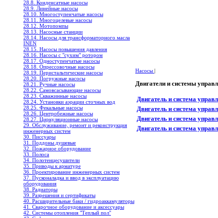
28.8. Конденсатные насосы
28.9. Линейные насосы
28.10. Многоступенчатые насосы
28.11. Многоцелевые насосы
28.12. Мотопомпы
28.13. Насосные станции
28.14. Насосы для трансформаторного масла
INEN
28.15. Насосы повышения давления
28.16. Насосы с "сухим" ротором
28.17. Одноступенчатые насосы
28.18. Опрессовочные насосы
Насосы
|
28.19. Перистальтические насосы
28.20. Погружные насосы
Двигатели и системы управ
28.21. Ручные насосы
28.22. Самовсасывающие насосы
28.23. Скважинные насосы
Двигатель и система упра
28.24. Установки аэрации сточных вод
28.25. Фекальные насосы
Двигатель и система упр
28.26. Центробежные насосы
Двигатель и система упра
28.27. Циркуляционные насосы
29. Обслуживание, ремонт и реконструкция
Двигатель и система упр
инженерных систем
30. Писсуары
31. Поддоны душевые
32. Пожарное оборудование
33. Полоса
34. Полотенцесушители
35. Приводы к арматуре
36. Проектирование инженерных систем
37. Пусконаладка и ввод в эксплуатацию
оборудования
38. Радиаторы
39. Разрешения и сертификаты
40. Расширительные баки / гидроаккамуляторы
41. Сварочное оборудование и аксессуары
42. Системы отопления "Теплый пол"