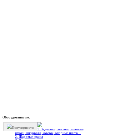
Оборудование по:
Популярности
1. Задвижки, вентили, клапаны,
штоки, штурвалы, коверы, опорные плиты...
2. Шаровые краны