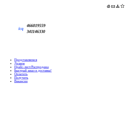
466019559
icq
341146330
Представляемся
Делаем
Прайс-лист/Распродажа
Быстрый заказ и доставка!
Оплатить
Получить
Вакансии