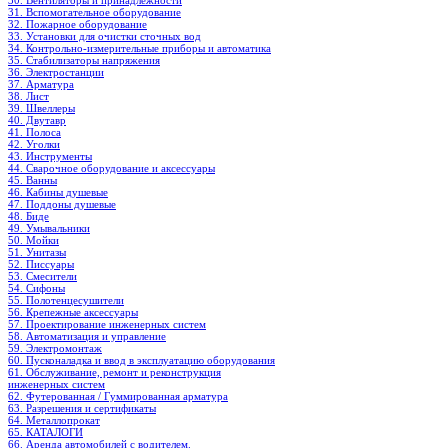
30. Вентиляторы и принадлежности
31. Вспомогательное оборудование
32. Пожарное оборудование
33. Установки для очистки сточных вод
34. Контрольно-измерительные приборы и автоматика
35. Стабилизаторы напряжения
36. Электростанции
37. Арматура
38. Лист
39. Швеллеры
40. Двутавр
41. Полоса
42. Уголки
43. Инструменты
44. Сварочное оборудование и аксессуары
45. Ванны
46. Кабины душевые
47. Поддоны душевые
48. Биде
49. Умывальники
50. Мойки
51. Унитазы
52. Писсуары
53. Смесители
54. Сифоны
55. Полотенцесушители
56. Крепежные аксессуары
57. Проектирование инженерных систем
58. Автоматизация и управление
59. Электромонтаж
60. Пусконаладка и ввод в эксплуатацию оборудования
61. Обслуживание, ремонт и реконструкция
инженерных систем
62. Футерованная / Гуммированная арматура
63. Разрешения и сертификаты
64. Металлопрокат
65. КАТАЛОГИ
66. Аренда автомобилей с водителем.