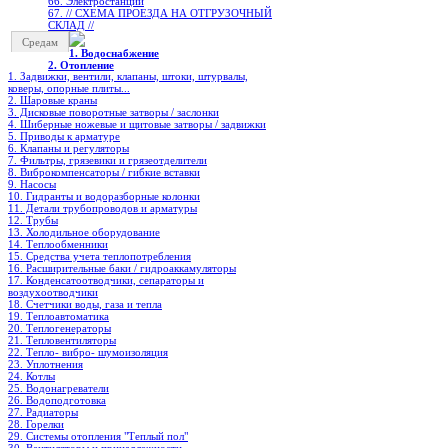
66. Электростанции
67. // СХЕМА ПРОЕЗДА НА ОТГРУЗОЧНЫЙ
СКЛАД //
Средам
1. Водоснабжение
2. Отопление
1. Задвижки, вентили, клапаны, штоки, штурвалы,
коверы, опорные плиты...
2. Шаровые краны
3. Дисковые поворотные затворы / заслонки
4. Шиберные ножевые и щитовые затворы / задвижки
5. Приводы к арматуре
6. Клапаны и регуляторы
7. Фильтры, грязевики и грязеотделители
8. Виброкомпенсаторы / гибкие вставки
9. Насосы
10. Гидранты и водоразборные колонки
11. Детали трубопроводов и арматуры
12. Трубы
13. Холодильное oборудование
14. Теплообменники
15. Средства учета теплопотребления
16. Расширительные баки / гидроаккамуляторы
17. Конденсатоотводчики, сепараторы и
воздухоотводчики
18. Счетчики воды, газа и тепла
19. Теплоавтоматика
20. Теплогенераторы
21. Тепловентиляторы
22. Тепло- вибро- шумоизоляция
23. Уплотнения
24. Котлы
25. Водонагреватели
26. Водоподготовка
27. Радиаторы
28. Горелки
29. Системы отопления "Теплый пол"