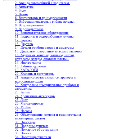
2. Аренда автомобилей с водителем.
3. Арматура
4. Биде
5. Ванны
6. Вентиляторы и принадлежности
7. Виброкомпенсаторы / гибкие вставки
8. Водонагреватели
9. Водоподготовка
10. Вспомогательное оборудование
11. Гидранты и водоразборные колонки
12. Горелки
13. Двутавр
14. Детали трубопроводов и арматуры
15. Дисковые поворотные затворы / заслонки
16. Задвижки, вентили, клапаны, штоки,
штурвалы, коверы, опорные плиты...
17. Инструменты
18. Кабины душевые
19. КАТАЛОГИ
20. Клапаны и регуляторы
21. Конденсатоотводчики, сепараторы и
воздухоотводчики
22. Контрольно-измерительные приборы и
автоматика
23. Котлы
24. Крепежные аксессуары
25. Лист
26. Металлопрокат
27. Мойки
28. Насосы
29. Обслуживание, ремонт и реконструкция
инженерных систем
30. Писсуары
31. Поддоны душевые
32. Пожарное оборудование
33. Полоса
34. Полотенцесушители