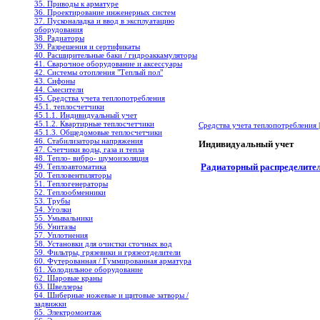
35. Приводы к арматуре
36. Проектирование инженерных систем
37. Пусконаладка и ввод в эксплуатацию
оборудования
38. Радиаторы
39. Разрешения и сертификаты
40. Расширительные баки / гидроаккамуляторы
41. Сварочное оборудование и аксессуары
42. Системы отопления "Теплый пол"
43. Сифоны
44. Смесители
45. Средства учета теплопотребления
45.1. теплосчетчики
45.1.1. Индивидуальный учет
45.1.2. Квартирные теплосчетчики
Средства учета теплопотребления
45.1.3. Общедомовые теплосчетчики
46. Стабилизаторы напряжения
Индивидуальный учет
47. Счетчики воды, газа и тепла
48. Тепло- вибро- шумоизоляция
Радиаторный распределите
49. Теплоавтоматика
50. Тепловентиляторы
51. Теплогенераторы
52. Теплообменники
53. Трубы
54. Уголки
55. Умывальники
56. Унитазы
57. Уплотнения
58. Установки для очистки сточных вод
59. Фильтры, грязевики и грязеотделители
60. Футерованная / Гуммированная арматура
61. Холодильное oборудование
62. Шаровые краны
63. Швеллеры
64. Шиберные ножевые и щитовые затворы /
задвижки
65. Электромонтаж