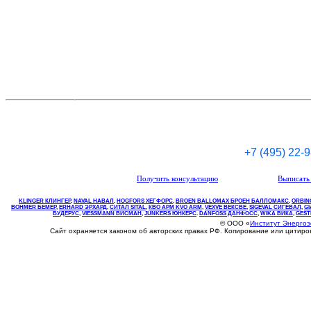
+7 (495) 22-
Получить консультацию
Выписать 
KLINGER КЛИНГЕР
,
NAVAL НАВАЛ
,
НOGFORS ХЕГФОРС
,
BROEN BALLOMAX БРОЕН БАЛЛОМАКС
,
ORBIN
BOHMER БЕМЕР
,
ERHARD ЭРХАРД
,
СИТАЛ SITAL
,
КВО
АРМ
KVO
ARM
,
VEXVE ВЕКСВЕ
,
SIGEVAL СИГЕВАЛ
,
G
БУДЕРУС
,
VIESSMANN ВИСМАН
,
JUNKERS ЮНКЕРС
.
DANFOSS ДАНФОСС
,
WIKA ВИКА
,
GEST
© ООО «
Институт Энерго
Сайт охраняется законом об авторских правах РФ. Копирование или цитир