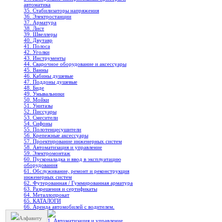
автоматика
35. Стабилизаторы напряжения
36. Электростанции
37. Арматура
38. Лист
39. Швеллеры
40. Двутавр
41. Полоса
42. Уголки
43. Инструменты
44. Сварочное оборудование и аксессуары
45. Ванны
46. Кабины душевые
47. Поддоны душевые
48. Биде
49. Умывальники
50. Мойки
51. Унитазы
52. Писсуары
53. Смесители
54. Сифоны
55. Полотенцесушители
56. Крепежные аксессуары
57. Проектирование инженерных систем
58. Автоматизация и управление
59. Электромонтаж
60. Пусконаладка и ввод в эксплуатацию
оборудования
61. Обслуживание, ремонт и реконструкция
инженерных систем
62. Футерованная / Гуммированная арматура
63. Разрешения и сертификаты
64. Металлопрокат
65. КАТАЛОГИ
66. Аренда автомобилей с водителем.
Алфавиту
1. Автоматизация и управление