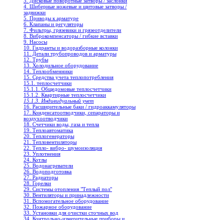
3. Дисковые поворотные затворы / заслонки
4. Шиберные ножевые и щитовые затворы /
задвижки
5. Приводы к арматуре
6. Клапаны и регуляторы
7. Фильтры, грязевики и грязеотделители
8. Виброкомпенсаторы / гибкие вставки
9. Насосы
10. Гидранты и водоразборные колонки
11. Детали трубопроводов и арматуры
12. Трубы
13. Холодильное oборудование
14. Теплообменники
15. Средства учета теплопотребления
15.1. теплосчетчики
15.1.1. Общедомовые теплосчетчики
15.1.2. Квартирные теплосчетчики
15.1.3. Индивидуальный учет
16. Расширительные баки / гидроаккамуляторы
17. Конденсатоотводчики, сепараторы и
воздухоотводчики
18. Счетчики воды, газа и тепла
19. Теплоавтоматика
20. Теплогенераторы
21. Тепловентиляторы
22. Тепло- вибро- шумоизоляция
23. Уплотнения
24. Котлы
25. Водонагреватели
26. Водоподготовка
27. Радиаторы
28. Горелки
29. Системы отопления "Теплый пол"
30. Вентиляторы и принадлежности
31. Вспомогательное оборудование
32. Пожарное оборудование
33. Установки для очистки сточных вод
34. Контрольно-измерительные приборы и