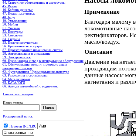
Насосы локомот
44. Сварочное оборудование и аксессуары
45. Ванны
46. Кабины душевые
Применение
47. Поддоны душевые
48. Биде
Благодаря малому 
49. Умывальники
50. Мойки
локомотивные насо
51. Унитазы
52. Писсуары
ректификаторов. Ис
53. Смесители
54. Сифоны
масло/воздух.
55. Полотенцесушители
56. Крепежные аксессуары
57. Проектирование инженерных систем
Описание
58. Автоматизация и управление
59. Электромонтаж
Давление нагнетае
60. Пусконаладка и ввод в эксплуатацию оборудования
61. Обслуживание, ремонт и реконструкция
проходящим потоком
инженерных систем
62. Футерованная / Гуммированная арматура
данные насосы мог
63. Разрешения и сертификаты
64. Металлопрокат
нагнетания и разл
65. КАТАЛОГИ
66. Аренда автомобилей с водителем.
Список всех товаров
Поиск товара
Расширенный поиск
Новости INEN.RU