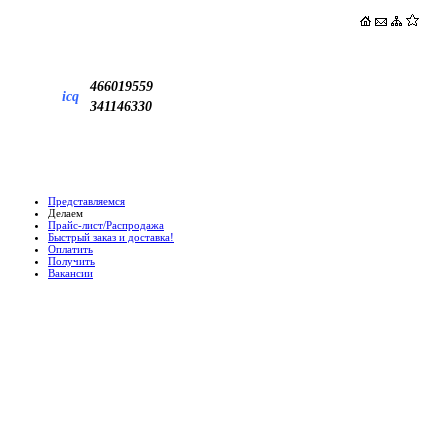
466019559
icq
341146330
Представляемся
Делаем
Прайс-лист/Распродажа
Быстрый заказ и доставка!
Оплатить
Получить
Вакансии