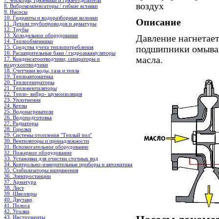
7. Фильтры, грязевики и грязеотделители
воздух
8. Виброкомпенсаторы / гибкие вставки
9. Насосы
10. Гидранты и водоразборные колонки
Описание
11. Детали трубопроводов и арматуры
12. Трубы
13. Холодильное oборудование
Давление нагнетает
14. Теплообменники
15. Средства учета теплопотребления
подшипники омываю
16. Расширительные баки / гидроаккамуляторы
масла.
17. Конденсатоотводчики, сепараторы и
воздухоотводчики
18. Счетчики воды, газа и тепла
19. Теплоавтоматика
20. Теплогенераторы
21. Тепловентиляторы
22. Тепло- вибро- шумоизоляция
23. Уплотнения
24. Котлы
25. Водонагреватели
26. Водоподготовка
27. Радиаторы
28. Горелки
29. Системы отопления "Теплый пол"
30. Вентиляторы и принадлежности
31. Вспомогательное оборудование
32. Пожарное оборудование
33. Установки для очистки сточных вод
34. Контрольно-измерительные приборы и автоматика
35. Стабилизаторы напряжения
36. Электростанции
37. Арматура
38. Лист
39. Швеллеры
40. Двутавр
41. Полоса
42. Уголки
43. Инструменты