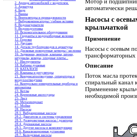
Мотор и подшипник
2. Аренда автомобилей с водителем.
3. Арматура
автоматически реша
4. Биде
5. Ванны
Насосы с осевы
6. Вентиляторы и принадлежности
7. Виброкомпенсаторы / гибкие вставки
8. Водонагреватели
крыльчаткой
9. Водоподготовка
10. Вспомогательное оборудование
11. Гидранты и водоразборные колонки
Применение
12. Горелки
13. Двутавр
14. Детали трубопроводов и арматуры
Насосы с осевым п
15. Дисковые поворотные затворы / заслонки
16. Задвижки, вентили, клапаны, штоки,
трансформаторных с
штурвалы, коверы, опорные плиты...
17. Инструменты
Описание
18. Кабины душевые
19. КАТАЛОГИ
20. Клапаны и регуляторы
Поток масла протек
21. Конденсатоотводчики, сепараторы и
воздухоотводчики
спиральный канал 
22. Контрольно-измерительные приборы и
автоматика
Применение крыльч
23. Котлы
24. Крепежные аксессуары
необходимой произ
25. Лист
26. Металлопрокат
27. Мойки
28. Насосы
28.1. Вибрационные насосы
28.2. Двигатели и системы управления
28.3. Дозировочные насосы / дозаторы
28.4. Дренажные насосы
28.5. Другие насосы и комплектующие
28.6. Канализационные установки
28.7. Колодезные насосы