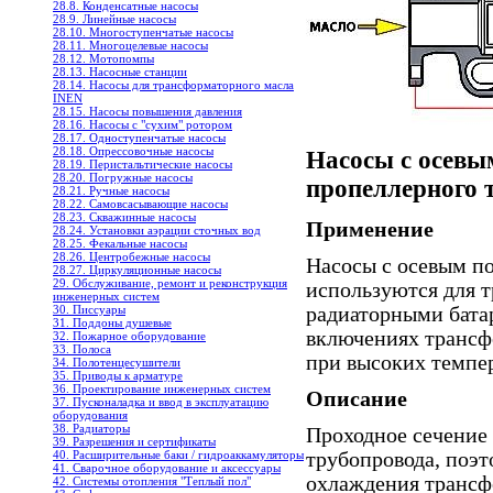
28.8. Конденсатные насосы
28.9. Линейные насосы
28.10. Многоступенчатые насосы
28.11. Многоцелевые насосы
28.12. Мотопомпы
28.13. Насосные станции
28.14. Насосы для трансформаторного масла
INEN
28.15. Насосы повышения давления
28.16. Насосы с "сухим" ротором
28.17. Одноступенчатые насосы
28.18. Опрессовочные насосы
Насосы с осевы
28.19. Перистальтические насосы
28.20. Погружные насосы
пропеллерного 
28.21. Ручные насосы
28.22. Самовсасывающие насосы
28.23. Скважинные насосы
Применение
28.24. Установки аэрации сточных вод
28.25. Фекальные насосы
28.26. Центробежные насосы
Насосы с осевым п
28.27. Циркуляционные насосы
29. Обслуживание, ремонт и реконструкция
используются для 
инженерных систем
30. Писсуары
радиаторными бата
31. Поддоны душевые
включениях трансф
32. Пожарное оборудование
33. Полоса
при высоких темпе
34. Полотенцесушители
35. Приводы к арматуре
36. Проектирование инженерных систем
Описание
37. Пусконаладка и ввод в эксплуатацию
оборудования
38. Радиаторы
Проходное сечение
39. Разрешения и сертификаты
40. Расширительные баки / гидроаккамуляторы
трубопровода, поэт
41. Сварочное оборудование и аксессуары
охлаждения трансфо
42. Системы отопления "Теплый пол"