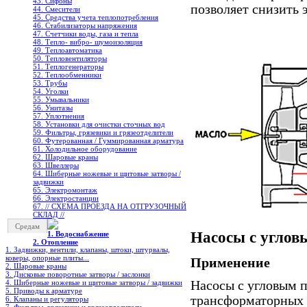
43. Сифоны
позволяет снизить 
44. Смесители
45. Средства учета теплопотребления
46. Стабилизаторы напряжения
47. Счетчики воды, газа и тепла
48. Тепло- вибро- шумоизоляция
49. Теплоавтоматика
50. Тепловентиляторы
51. Теплогенераторы
52. Теплообменники
53. Трубы
54. Уголки
55. Умывальники
56. Унитазы
57. Уплотнения
58. Установки для очистки сточных вод
59. Фильтры, грязевики и грязеотделители
60. Футерованная / Гуммированная арматура
61. Холодильное oборудование
62. Шаровые краны
63. Швеллеры
64. Шиберные ножевые и щитовые затворы /
задвижки
65. Электромонтаж
66. Электростанции
67. // СХЕМА ПРОЕЗДА НА ОТГРУЗОЧНЫЙ
СКЛАД //
Средам
Насосы с углов
1. Водоснабжение
2. Отопление
1. Задвижки, вентили, клапаны, штоки, штурвалы,
коверы, опорные плиты...
Применение
2. Шаровые краны
3. Дисковые поворотные затворы / заслонки
Насосы с угловым 
4. Шиберные ножевые и щитовые затворы / задвижки
5. Приводы к арматуре
трансформаторных 
6. Клапаны и регуляторы