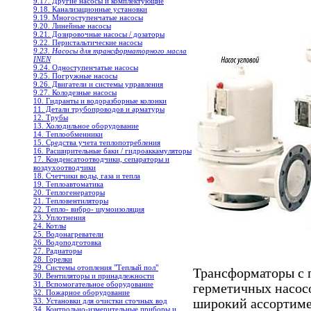
9.17. Другие насосы и комплектующие
9.18. Канализационные установки
9.19. Многоступенчатые насосы
9.20. Линейные насосы
9.21. Дозировочные насосы / дозаторы
9.22. Перистальтические насосы
9.23. Насосы для трансформаторного масла
INEN
9.24. Одноступенчатые насосы
9.25. Погружные насосы
9.26. Двигатели и системы управления
9.27. Колодезные насосы
10. Гидранты и водоразборные колонки
11. Детали трубопроводов и арматуры
12. Трубы
13. Холодильное oборудование
14. Теплообменники
15. Средства учета теплопотребления
16. Расширительные баки / гидроаккамуляторы
17. Конденсатоотводчики, сепараторы и
воздухоотводчики
18. Счетчики воды, газа и тепла
19. Теплоавтоматика
20. Теплогенераторы
21. Тепловентиляторы
22. Тепло- вибро- шумоизоляция
23. Уплотнения
24. Котлы
25. Водонагреватели
26. Водоподготовка
27. Радиаторы
28. Горелки
29. Системы отопления "Теплый пол"
Трансформаторы с 
30. Вентиляторы и принадлежности
31. Вспомогательное оборудование
герметичных насос
32. Пожарное оборудование
широкий ассортимен
33. Установки для очистки сточных вод
34. Контрольно-измерительные приборы и