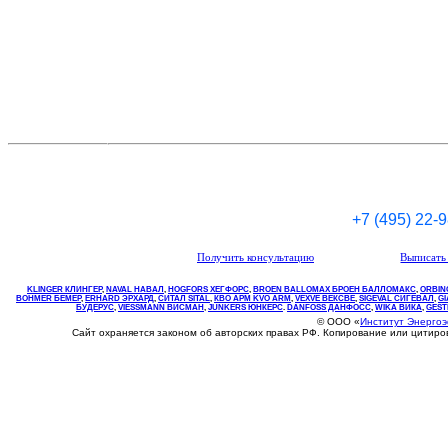
+7 (495) 22-
Получить консультацию
Выписать 
KLINGER КЛИНГЕР
,
NAVAL НАВАЛ
,
НOGFORS ХЕГФОРС
,
BROEN BALLOMAX БРОЕН БАЛЛОМАКС
,
ORBIN
BOHMER БЕМЕР
,
ERHARD ЭРХАРД
,
СИТАЛ SITAL
,
КВО
АРМ
KVO
ARM
,
VEXVE ВЕКСВЕ
,
SIGEVAL СИГЕВАЛ
,
G
БУДЕРУС
,
VIESSMANN ВИСМАН
,
JUNKERS ЮНКЕРС
.
DANFOSS ДАНФОСС
,
WIKA ВИКА
,
GEST
© ООО «
Институт Энерго
Сайт охраняется законом об авторских правах РФ. Копирование или цитир