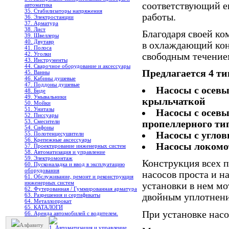
соответствующий е
автоматика
35. Стабилизаторы напряжения
работы.
36. Электростанции
37. Арматура
38. Лист
Благодаря своей ко
39. Швеллеры
40. Двутавр
в охлаждающий конт
41. Полоса
42. Уголки
свободным течение
43. Инструменты
44. Сварочное оборудование и аксессуары
Предлагается 4 ти
45. Ванны
46. Кабины душевые
47. Поддоны душевые
Насосы с осев
48. Биде
49. Умывальники
крыльчаткой
50. Мойки
51. Унитазы
Насосы с осев
52. Писсуары
53. Смесители
пропеллерного ти
54. Сифоны
Насосы с угло
55. Полотенцесушители
56. Крепежные аксессуары
Насосы локомо
57. Проектирование инженерных систем
58. Автоматизация и управление
59. Электромонтаж
Конструкция всех 
60. Пусконаладка и ввод в эксплуатацию
оборудования
насосов проста и н
61. Обслуживание, ремонт и реконструкция
инженерных систем
установки в нем мо
62. Футерованная / Гуммированная арматура
63. Разрешения и сертификаты
двойным уплотнени
64. Металлопрокат
65. КАТАЛОГИ
При установке насо
66. Аренда автомобилей с водителем.
Алфавиту
1. Автоматизация и управление