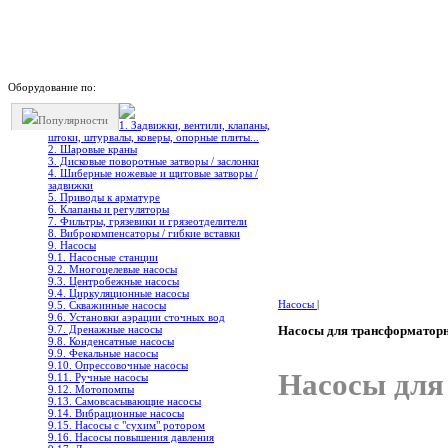
Оборудование по:
Популярности
1. Задвижки, вентили, клапаны,
штоки, штурвалы, коверы, опорные плиты...
2. Шаровые краны
3. Дисковые поворотные затворы / заслонки
4. Шиберные ножевые и щитовые затворы /
задвижки
5. Приводы к арматуре
6. Клапаны и регуляторы
7. Фильтры, грязевики и грязеотделители
8. Виброкомпенсаторы / гибкие вставки
9. Насосы
9.1. Насосные станции
9.2. Многоцелевые насосы
9.3. Центробежные насосы
9.4. Циркуляционные насосы
Насосы
|
9.5. Скважинные насосы
9.6. Установки аэрации сточных вод
9.7. Дренажные насосы
Насосы для трансформатор
9.8. Конденсатные насосы
9.9. Фекальные насосы
9.10. Опрессовочные насосы
Насосы для
9.11. Ручные насосы
9.12. Мотопомпы
9.13. Самовсасывающие насосы
9.14. Вибрационные насосы
9.15. Насосы с "сухим" ротором
9.16. Насосы повышения давления