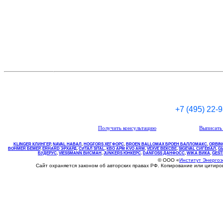
+7 (495) 22-
Получить консультацию
Выписать 
KLINGER КЛИНГЕР
,
NAVAL НАВАЛ
,
НOGFORS ХЕГФОРС
,
BROEN BALLOMAX БРОЕН БАЛЛОМАКС
,
ORBIN
BOHMER БЕМЕР
,
ERHARD ЭРХАРД
,
СИТАЛ SITAL
,
КВО
АРМ
KVO
ARM
,
VEXVE ВЕКСВЕ
,
SIGEVAL СИГЕВАЛ
,
G
БУДЕРУС
,
VIESSMANN ВИСМАН
,
JUNKERS ЮНКЕРС
.
DANFOSS ДАНФОСС
,
WIKA ВИКА
,
GEST
© ООО «
Институт Энерго
Сайт охраняется законом об авторских правах РФ. Копирование или цитир