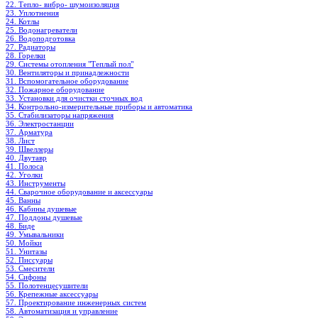
22. Тепло- вибро- шумоизоляция
23. Уплотнения
24. Котлы
25. Водонагреватели
26. Водоподготовка
27. Радиаторы
28. Горелки
29. Системы отопления "Теплый пол"
30. Вентиляторы и принадлежности
31. Вспомогательное оборудование
32. Пожарное оборудование
33. Установки для очистки сточных вод
34. Контрольно-измерительные приборы и автоматика
35. Стабилизаторы напряжения
36. Электростанции
37. Арматура
38. Лист
39. Швеллеры
40. Двутавр
41. Полоса
42. Уголки
43. Инструменты
44. Сварочное оборудование и аксессуары
45. Ванны
46. Кабины душевые
47. Поддоны душевые
48. Биде
49. Умывальники
50. Мойки
51. Унитазы
52. Писсуары
53. Смесители
54. Сифоны
55. Полотенцесушители
56. Крепежные аксессуары
57. Проектирование инженерных систем
58. Автоматизация и управление