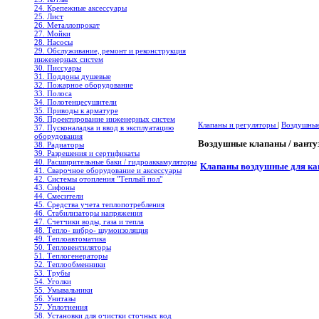
24. Крепежные аксессуары
25. Лист
26. Металлопрокат
27. Мойки
28. Насосы
29. Обслуживание, ремонт и реконструкция
инженерных систем
30. Писсуары
31. Поддоны душевые
32. Пожарное оборудование
33. Полоса
34. Полотенцесушители
35. Приводы к арматуре
36. Проектирование инженерных систем
Клапаны и регуляторы
|
Воздушные
37. Пусконаладка и ввод в эксплуатацию
оборудования
Воздушные клапаны / ван
38. Радиаторы
39. Разрешения и сертификаты
40. Расширительные баки / гидроаккамуляторы
Клапаны воздушные для кан
41. Сварочное оборудование и аксессуары
42. Системы отопления "Теплый пол"
43. Сифоны
44. Смесители
45. Средства учета теплопотребления
46. Стабилизаторы напряжения
47. Счетчики воды, газа и тепла
48. Тепло- вибро- шумоизоляция
49. Теплоавтоматика
50. Тепловентиляторы
51. Теплогенераторы
52. Теплообменники
53. Трубы
54. Уголки
55. Умывальники
56. Унитазы
57. Уплотнения
58. Установки для очистки сточных вод