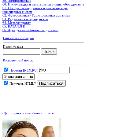
59. Электромонтаж
60. Пусконаладка и ввод в эксплуатацию оборудования
61. Обслуживание, ремонт и реконструкция
инженерных систем
62. Футерованная / Гуммированная арматура
63. Разрешения и сертификаты
64. Металлопрокат
65. КАТАЛОГИ
66. Аренда автомобилей с водителем.
Список всех товаров
Поиск товара
Расширенный поиск
Новости INEN.RU
Получать HTML?
.
Сформировать счет безнал. оплаты