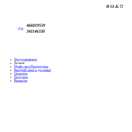
466019559
icq
341146330
Представляемся
Делаем
Прайс-лист/Распродажа
Быстрый заказ и доставка!
Оплатить
Получить
Вакансии