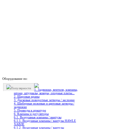
Оборудование по:
Популярности
1. Задвижки, вентили, клапаны,
штоки, штурвалы, коверы, опорные плиты...
2. Шаровые краны
3. Дисковые поворотные затворы / заслонки
4. Шиберные ножевые и щитовые затворы /
задвижки
5. Приводы к арматуре
6. Клапаны и регуляторы
6.1. Воздушные клапаны / вантузы
6.1.1. Воздушные клапаны / вантузы HAWLE
ХАВЛЕ
6.1.2. Воздушные клапаны / вантузы