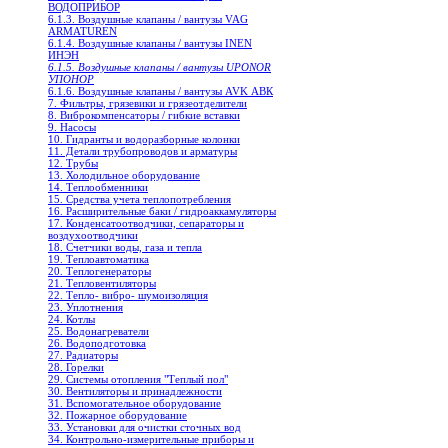
ВОДОПРИБОР
6.1.3. Воздушные клапаны / вантузы VAG
ARMATUREN
6.1.4. Воздушные клапаны / вантузы INEN
ИНЭН
6.1.5. Воздушные клапаны / вантузы UPONOR
УПОНОР
6.1.6. Воздушные клапаны / вантузы AVK АВК
7. Фильтры, грязевики и грязеотделители
8. Виброкомпенсаторы / гибкие вставки
9. Насосы
10. Гидранты и водоразборные колонки
11. Детали трубопроводов и арматуры
12. Трубы
13. Холодильное oборудование
14. Теплообменники
15. Средства учета теплопотребления
16. Расширительные баки / гидроаккамуляторы
17. Конденсатоотводчики, сепараторы и
воздухоотводчики
18. Счетчики воды, газа и тепла
19. Теплоавтоматика
20. Теплогенераторы
21. Тепловентиляторы
22. Тепло- вибро- шумоизоляция
23. Уплотнения
24. Котлы
25. Водонагреватели
26. Водоподготовка
27. Радиаторы
28. Горелки
29. Системы отопления "Теплый пол"
30. Вентиляторы и принадлежности
31. Вспомогательное оборудование
32. Пожарное оборудование
33. Установки для очистки сточных вод
34. Контрольно-измерительные приборы и