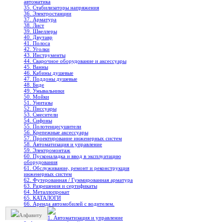
автоматика
35. Стабилизаторы напряжения
36. Электростанции
37. Арматура
38. Лист
39. Швеллеры
40. Двутавр
41. Полоса
42. Уголки
43. Инструменты
44. Сварочное оборудование и аксессуары
45. Ванны
46. Кабины душевые
47. Поддоны душевые
48. Биде
49. Умывальники
50. Мойки
51. Унитазы
52. Писсуары
53. Смесители
54. Сифоны
55. Полотенцесушители
56. Крепежные аксессуары
57. Проектирование инженерных систем
58. Автоматизация и управление
59. Электромонтаж
60. Пусконаладка и ввод в эксплуатацию
оборудования
61. Обслуживание, ремонт и реконструкция
инженерных систем
62. Футерованная / Гуммированная арматура
63. Разрешения и сертификаты
64. Металлопрокат
65. КАТАЛОГИ
66. Аренда автомобилей с водителем.
Алфавиту
1. Автоматизация и управление