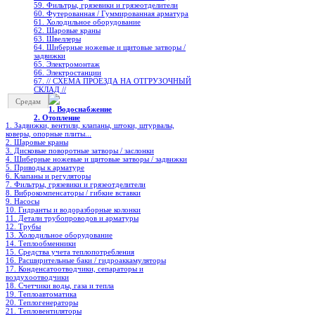
59. Фильтры, грязевики и грязеотделители
60. Футерованная / Гуммированная арматура
61. Холодильное oборудование
62. Шаровые краны
63. Швеллеры
64. Шиберные ножевые и щитовые затворы /
задвижки
65. Электромонтаж
66. Электростанции
67. // СХЕМА ПРОЕЗДА НА ОТГРУЗОЧНЫЙ
СКЛАД //
Средам
1. Водоснабжение
2. Отопление
1. Задвижки, вентили, клапаны, штоки, штурвалы,
коверы, опорные плиты...
2. Шаровые краны
3. Дисковые поворотные затворы / заслонки
4. Шиберные ножевые и щитовые затворы / задвижки
5. Приводы к арматуре
6. Клапаны и регуляторы
7. Фильтры, грязевики и грязеотделители
8. Виброкомпенсаторы / гибкие вставки
9. Насосы
10. Гидранты и водоразборные колонки
11. Детали трубопроводов и арматуры
12. Трубы
13. Холодильное oборудование
14. Теплообменники
15. Средства учета теплопотребления
16. Расширительные баки / гидроаккамуляторы
17. Конденсатоотводчики, сепараторы и
воздухоотводчики
18. Счетчики воды, газа и тепла
19. Теплоавтоматика
20. Теплогенераторы
21. Тепловентиляторы