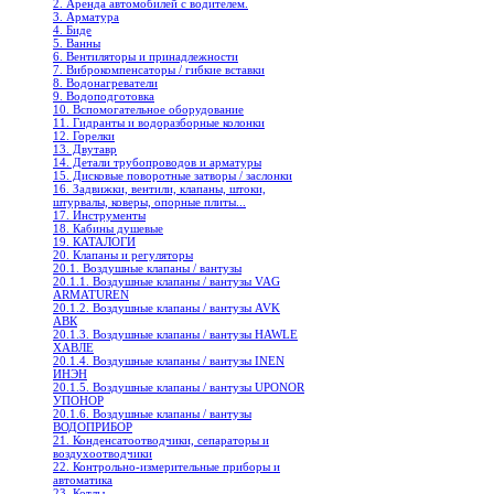
2. Аренда автомобилей с водителем.
3. Арматура
4. Биде
5. Ванны
6. Вентиляторы и принадлежности
7. Виброкомпенсаторы / гибкие вставки
8. Водонагреватели
9. Водоподготовка
10. Вспомогательное оборудование
11. Гидранты и водоразборные колонки
12. Горелки
13. Двутавр
14. Детали трубопроводов и арматуры
15. Дисковые поворотные затворы / заслонки
16. Задвижки, вентили, клапаны, штоки,
штурвалы, коверы, опорные плиты...
17. Инструменты
18. Кабины душевые
19. КАТАЛОГИ
20. Клапаны и регуляторы
20.1. Воздушные клапаны / вантузы
20.1.1. Воздушные клапаны / вантузы VAG
ARMATUREN
20.1.2. Воздушные клапаны / вантузы AVK
АВК
20.1.3. Воздушные клапаны / вантузы HAWLE
ХАВЛЕ
20.1.4. Воздушные клапаны / вантузы INEN
ИНЭН
20.1.5. Воздушные клапаны / вантузы UPONOR
УПОНОР
20.1.6. Воздушные клапаны / вантузы
ВОДОПРИБОР
21. Конденсатоотводчики, сепараторы и
воздухоотводчики
22. Контрольно-измерительные приборы и
автоматика
23. Котлы