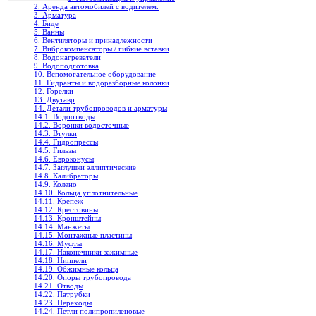
2. Аренда автомобилей с водителем.
3. Арматура
4. Биде
5. Ванны
6. Вентиляторы и принадлежности
7. Виброкомпенсаторы / гибкие вставки
8. Водонагреватели
9. Водоподготовка
10. Вспомогательное оборудование
11. Гидранты и водоразборные колонки
12. Горелки
13. Двутавр
14. Детали трубопроводов и арматуры
14.1. Водоотводы
14.2. Воронки водосточные
14.3. Втулки
14.4. Гидропрессы
14.5. Гильзы
14.6. Евроконусы
14.7. Заглушки эллиптические
14.8. Калибраторы
14.9. Колено
14.10. Кольца уплотнительные
14.11. Крепеж
14.12. Крестовины
14.13. Кронштейны
14.14. Манжеты
14.15. Монтажные пластины
14.16. Муфты
14.17. Наконечники зажимные
14.18. Ниппели
14.19. Обжимные кольца
14.20. Опоры трубопровода
14.21. Отводы
14.22. Патрубки
14.23. Переходы
14.24. Петли полипропиленовые