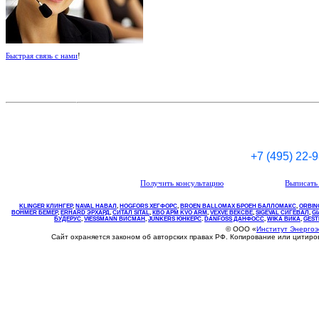
Быстрая связь с нами
!
+7 (495) 22-
Получить консультацию
Выписать 
KLINGER КЛИНГЕР
,
NAVAL НАВАЛ
,
НOGFORS ХЕГФОРС
,
BROEN BALLOMAX БРОЕН БАЛЛОМАКС
,
ORBIN
BOHMER БЕМЕР
,
ERHARD ЭРХАРД
,
СИТАЛ SITAL
,
КВО
АРМ
KVO
ARM
,
VEXVE ВЕКСВЕ
,
SIGEVAL СИГЕВАЛ
,
G
БУДЕРУС
,
VIESSMANN ВИСМАН
,
JUNKERS ЮНКЕРС
.
DANFOSS ДАНФОСС
,
WIKA ВИКА
,
GEST
© ООО «
Институт Энерго
Сайт охраняется законом об авторских правах РФ. Копирование или цитир