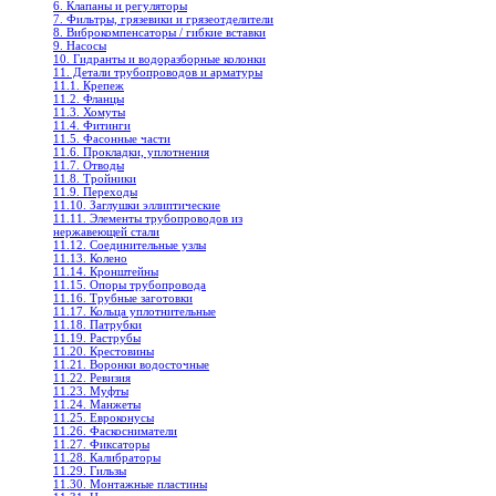
6. Клапаны и регуляторы
7. Фильтры, грязевики и грязеотделители
8. Виброкомпенсаторы / гибкие вставки
9. Насосы
10. Гидранты и водоразборные колонки
11. Детали трубопроводов и арматуры
11.1. Крепеж
11.2. Фланцы
11.3. Хомуты
11.4. Фитинги
11.5. Фасонные части
11.6. Прокладки, уплотнения
11.7. Отводы
11.8. Тройники
11.9. Переходы
11.10. Заглушки эллиптические
11.11. Элементы трубопроводов из
нержавеющей стали
11.12. Соединительные узлы
11.13. Колено
11.14. Кронштейны
11.15. Опоры трубопровода
11.16. Трубные заготовки
11.17. Кольца уплотнительные
11.18. Патрубки
11.19. Раструбы
11.20. Крестовины
11.21. Воронки водосточные
11.22. Ревизия
11.23. Муфты
11.24. Манжеты
11.25. Евроконусы
11.26. Фаскосниматели
11.27. Фиксаторы
11.28. Калибраторы
11.29. Гильзы
11.30. Монтажные пластины