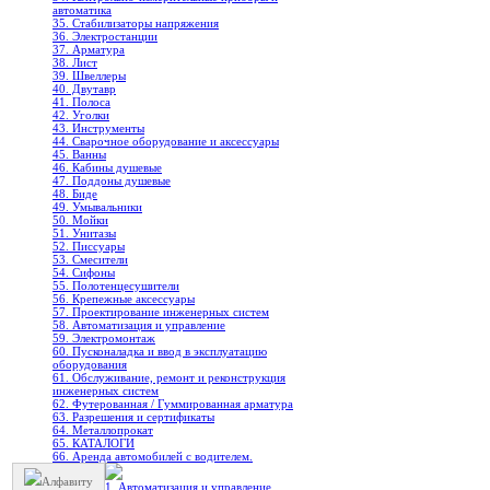
автоматика
35. Стабилизаторы напряжения
36. Электростанции
37. Арматура
38. Лист
39. Швеллеры
40. Двутавр
41. Полоса
42. Уголки
43. Инструменты
44. Сварочное оборудование и аксессуары
45. Ванны
46. Кабины душевые
47. Поддоны душевые
48. Биде
49. Умывальники
50. Мойки
51. Унитазы
52. Писсуары
53. Смесители
54. Сифоны
55. Полотенцесушители
56. Крепежные аксессуары
57. Проектирование инженерных систем
58. Автоматизация и управление
59. Электромонтаж
60. Пусконаладка и ввод в эксплуатацию
оборудования
61. Обслуживание, ремонт и реконструкция
инженерных систем
62. Футерованная / Гуммированная арматура
63. Разрешения и сертификаты
64. Металлопрокат
65. КАТАЛОГИ
66. Аренда автомобилей с водителем.
Алфавиту
1. Автоматизация и управление