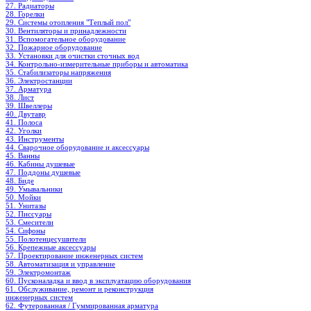
27. Радиаторы
28. Горелки
29. Системы отопления "Теплый пол"
30. Вентиляторы и принадлежности
31. Вспомогательное оборудование
32. Пожарное оборудование
33. Установки для очистки сточных вод
34. Контрольно-измерительные приборы и автоматика
35. Стабилизаторы напряжения
36. Электростанции
37. Арматура
38. Лист
39. Швеллеры
40. Двутавр
41. Полоса
42. Уголки
43. Инструменты
44. Сварочное оборудование и аксессуары
45. Ванны
46. Кабины душевые
47. Поддоны душевые
48. Биде
49. Умывальники
50. Мойки
51. Унитазы
52. Писсуары
53. Смесители
54. Сифоны
55. Полотенцесушители
56. Крепежные аксессуары
57. Проектирование инженерных систем
58. Автоматизация и управление
59. Электромонтаж
60. Пусконаладка и ввод в эксплуатацию оборудования
61. Обслуживание, ремонт и реконструкция
инженерных систем
62. Футерованная / Гуммированная арматура