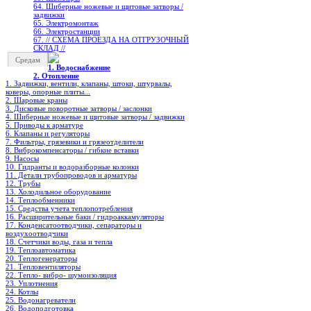
64. Шиберные ножевые и щитовые затворы /
задвижки
65. Электромонтаж
66. Электростанции
67. // СХЕМА ПРОЕЗДА НА ОТГРУЗОЧНЫЙ
СКЛАД //
Средам
1. Водоснабжение
2. Отопление
1. Задвижки, вентили, клапаны, штоки, штурвалы,
коверы, опорные плиты...
2. Шаровые краны
3. Дисковые поворотные затворы / заслонки
4. Шиберные ножевые и щитовые затворы / задвижки
5. Приводы к арматуре
6. Клапаны и регуляторы
7. Фильтры, грязевики и грязеотделители
8. Виброкомпенсаторы / гибкие вставки
9. Насосы
10. Гидранты и водоразборные колонки
11. Детали трубопроводов и арматуры
12. Трубы
13. Холодильное oборудование
14. Теплообменники
15. Средства учета теплопотребления
16. Расширительные баки / гидроаккамуляторы
17. Конденсатоотводчики, сепараторы и
воздухоотводчики
18. Счетчики воды, газа и тепла
19. Теплоавтоматика
20. Теплогенераторы
21. Тепловентиляторы
22. Тепло- вибро- шумоизоляция
23. Уплотнения
24. Котлы
25. Водонагреватели
26. Водоподготовка