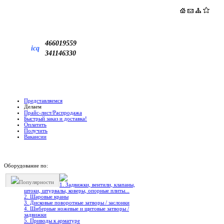
466019559
icq
341146330
Представляемся
Делаем
Прайс-лист/Распродажа
Быстрый заказ и доставка!
Оплатить
Получить
Вакансии
Оборудование по:
Популярности
1. Задвижки, вентили, клапаны,
штоки, штурвалы, коверы, опорные плиты...
2. Шаровые краны
3. Дисковые поворотные затворы / заслонки
4. Шиберные ножевые и щитовые затворы /
задвижки
5. Приводы к арматуре