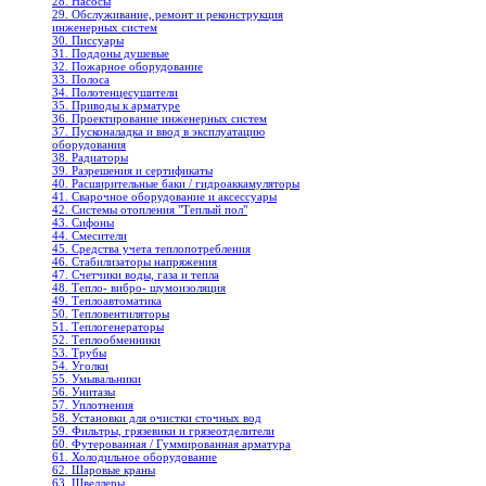
28. Насосы
29. Обслуживание, ремонт и реконструкция
инженерных систем
30. Писсуары
31. Поддоны душевые
32. Пожарное оборудование
33. Полоса
34. Полотенцесушители
35. Приводы к арматуре
36. Проектирование инженерных систем
37. Пусконаладка и ввод в эксплуатацию
оборудования
38. Радиаторы
39. Разрешения и сертификаты
40. Расширительные баки / гидроаккамуляторы
41. Сварочное оборудование и аксессуары
42. Системы отопления "Теплый пол"
43. Сифоны
44. Смесители
45. Средства учета теплопотребления
46. Стабилизаторы напряжения
47. Счетчики воды, газа и тепла
48. Тепло- вибро- шумоизоляция
49. Теплоавтоматика
50. Тепловентиляторы
51. Теплогенераторы
52. Теплообменники
53. Трубы
54. Уголки
55. Умывальники
56. Унитазы
57. Уплотнения
58. Установки для очистки сточных вод
59. Фильтры, грязевики и грязеотделители
60. Футерованная / Гуммированная арматура
61. Холодильное oборудование
62. Шаровые краны
63. Швеллеры