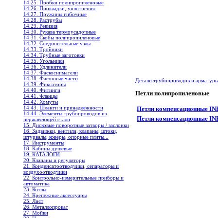
14.25. Пробки полипропиленовые
14.26. Прокладки, уплотнения
14.27. Пружины гибочные
14.28. Раструбы
14.29. Ревизия
14.30. Рукава термоусадочные
14.31. Скобы полипропиленовые
14.32. Соединительные узлы
14.33. Тройники
14.34. Трубные заготовки
14.35. Угольники
14.36. Удлинители
14.37. Фаскосниматели
14.38. Фасонные части
Детали трубопроводов и арматур
14.39. Фиксаторы
14.40. Фитинги
Петли полипропиленовые
14.41. Фланцы
14.42. Хомуты
14.43. Шланги и принадлежности
Петли компенсационные INE
14.44. Элементы трубопроводов из
Петли компенсационные INE
нержавеющей стали
15. Дисковые поворотные затворы / заслонки
16. Задвижки, вентили, клапаны, штоки,
штурвалы, коверы, опорные плиты...
17. Инструменты
18. Кабины душевые
19. КАТАЛОГИ
20. Клапаны и регуляторы
21. Конденсатоотводчики, сепараторы и
воздухоотводчики
22. Контрольно-измерительные приборы и
автоматика
23. Котлы
24. Крепежные аксессуары
25. Лист
26. Металлопрокат
27. Мойки