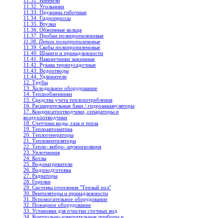
11.31. Ниппели
11.32. Угольники
11.33. Пружины гибочные
11.34. Гидропрессы
11.35. Втулки
11.36. Обжимные кольца
11.37. Пробки полипропиленовые
11.38. Петли полипропиленовые
11.39. Скобы полипропиленовые
11.40. Шланги и принадлежности
11.41. Наконечники зажимные
11.42. Рукава термоусадочные
11.43. Водоотводы
11.44. Удлинители
12. Трубы
13. Холодильное oборудование
14. Теплообменники
15. Средства учета теплопотребления
16. Расширительные баки / гидроаккамуляторы
17. Конденсатоотводчики, сепараторы и
воздухоотводчики
18. Счетчики воды, газа и тепла
19. Теплоавтоматика
20. Теплогенераторы
21. Тепловентиляторы
22. Тепло- вибро- шумоизоляция
23. Уплотнения
24. Котлы
25. Водонагреватели
26. Водоподготовка
27. Радиаторы
28. Горелки
29. Системы отопления "Теплый пол"
30. Вентиляторы и принадлежности
31. Вспомогательное оборудование
32. Пожарное оборудование
33. Установки для очистки сточных вод
34. Контрольно-измерительные приборы и