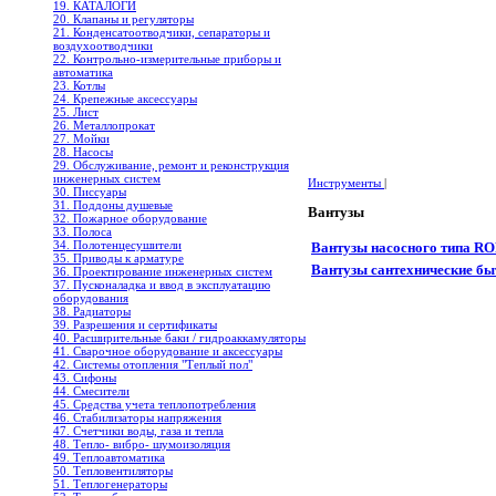
19. КАТАЛОГИ
20. Клапаны и регуляторы
21. Конденсатоотводчики, сепараторы и
воздухоотводчики
22. Контрольно-измерительные приборы и
автоматика
23. Котлы
24. Крепежные аксессуары
25. Лист
26. Металлопрокат
27. Мойки
28. Насосы
29. Обслуживание, ремонт и реконструкция
инженерных систем
Инструменты
|
30. Писсуары
31. Поддоны душевые
Вантузы
32. Пожарное оборудование
33. Полоса
34. Полотенцесушители
Вантузы насосного типа R
35. Приводы к арматуре
Вантузы сантехнические б
36. Проектирование инженерных систем
37. Пусконаладка и ввод в эксплуатацию
оборудования
38. Радиаторы
39. Разрешения и сертификаты
40. Расширительные баки / гидроаккамуляторы
41. Сварочное оборудование и аксессуары
42. Системы отопления "Теплый пол"
43. Сифоны
44. Смесители
45. Средства учета теплопотребления
46. Стабилизаторы напряжения
47. Счетчики воды, газа и тепла
48. Тепло- вибро- шумоизоляция
49. Теплоавтоматика
50. Тепловентиляторы
51. Теплогенераторы