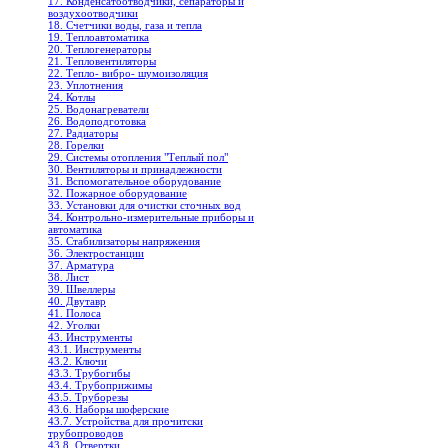
17. Конденсатоотводчики, сепараторы и
воздухоотводчики
18. Счетчики воды, газа и тепла
19. Теплоавтоматика
20. Теплогенераторы
21. Тепловентиляторы
22. Тепло- вибро- шумоизоляция
23. Уплотнения
24. Котлы
25. Водонагреватели
26. Водоподготовка
27. Радиаторы
28. Горелки
29. Системы отопления "Теплый пол"
30. Вентиляторы и принадлежности
31. Вспомогательное оборудование
32. Пожарное оборудование
33. Установки для очистки сточных вод
34. Контрольно-измерительные приборы и
автоматика
35. Стабилизаторы напряжения
36. Электростанции
37. Арматура
38. Лист
39. Швеллеры
40. Двутавр
41. Полоса
42. Уголки
43. Инструменты
43.1. Инструменты
43.2. Ключи
43.3. Трубогибы
43.4. Трубоприжимы
43.5. Труборезы
43.6. Наборы шоферские
43.7. Устройства для прочитски
трубопроводов
43.8. Отвертки