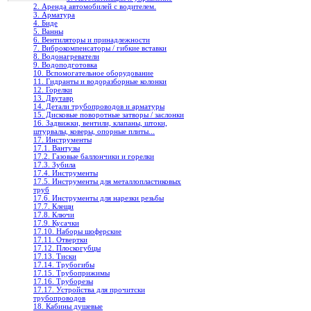
2. Аренда автомобилей с водителем.
3. Арматура
4. Биде
5. Ванны
6. Вентиляторы и принадлежности
7. Виброкомпенсаторы / гибкие вставки
8. Водонагреватели
9. Водоподготовка
10. Вспомогательное оборудование
11. Гидранты и водоразборные колонки
12. Горелки
13. Двутавр
14. Детали трубопроводов и арматуры
15. Дисковые поворотные затворы / заслонки
16. Задвижки, вентили, клапаны, штоки,
штурвалы, коверы, опорные плиты...
17. Инструменты
17.1. Вантузы
17.2. Газовые баллончики и горелки
17.3. Зубила
17.4. Инструменты
17.5. Инструменты для металлопластиковых
труб
17.6. Инструменты для нарезки резьбы
17.7. Клещи
17.8. Ключи
17.9. Кусачки
17.10. Наборы шоферские
17.11. Отвертки
17.12. Плоскогубцы
17.13. Тиски
17.14. Трубогибы
17.15. Трубоприжимы
17.16. Труборезы
17.17. Устройства для прочитски
трубопроводов
18. Кабины душевые