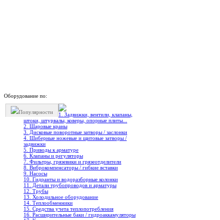
Оборудование по:
Популярности
1. Задвижки, вентили, клапаны,
штоки, штурвалы, коверы, опорные плиты...
2. Шаровые краны
3. Дисковые поворотные затворы / заслонки
4. Шиберные ножевые и щитовые затворы /
задвижки
5. Приводы к арматуре
6. Клапаны и регуляторы
7. Фильтры, грязевики и грязеотделители
8. Виброкомпенсаторы / гибкие вставки
9. Насосы
10. Гидранты и водоразборные колонки
11. Детали трубопроводов и арматуры
12. Трубы
13. Холодильное oборудование
14. Теплообменники
15. Средства учета теплопотребления
16. Расширительные баки / гидроаккамуляторы