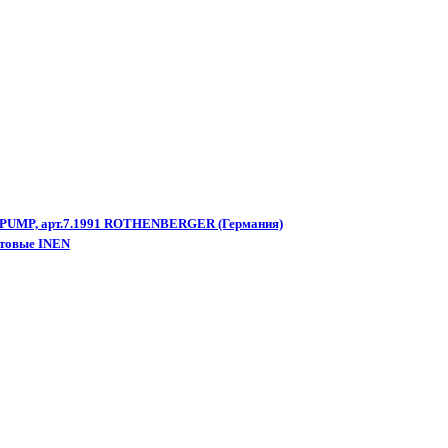
OPUMP, арт.7.1991 ROTHENBERGER (Германия)
ытовые INEN