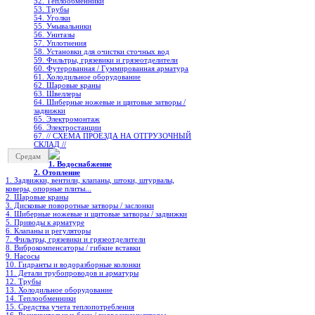
52. Теплообменники
53. Трубы
54. Уголки
55. Умывальники
56. Унитазы
57. Уплотнения
58. Установки для очистки сточных вод
59. Фильтры, грязевики и грязеотделители
60. Футерованная / Гуммированная арматура
61. Холодильное oборудование
62. Шаровые краны
63. Швеллеры
64. Шиберные ножевые и щитовые затворы /
задвижки
65. Электромонтаж
66. Электростанции
67. // СХЕМА ПРОЕЗДА НА ОТГРУЗОЧНЫЙ
СКЛАД //
Средам
1. Водоснабжение
2. Отопление
1. Задвижки, вентили, клапаны, штоки, штурвалы,
коверы, опорные плиты...
2. Шаровые краны
3. Дисковые поворотные затворы / заслонки
4. Шиберные ножевые и щитовые затворы / задвижки
5. Приводы к арматуре
6. Клапаны и регуляторы
7. Фильтры, грязевики и грязеотделители
8. Виброкомпенсаторы / гибкие вставки
9. Насосы
10. Гидранты и водоразборные колонки
11. Детали трубопроводов и арматуры
12. Трубы
13. Холодильное oборудование
14. Теплообменники
15. Средства учета теплопотребления