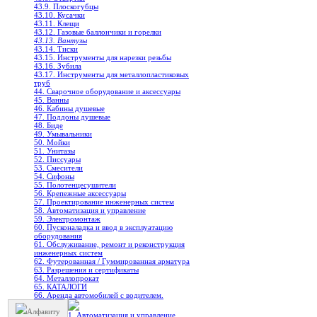
43.9. Плоскогубцы
43.10. Кусачки
43.11. Клещи
43.12. Газовые баллончики и горелки
43.13. Вантузы
43.14. Тиски
43.15. Инструменты для нарезки резьбы
43.16. Зубила
43.17. Инструменты для металлопластиковых
труб
44. Сварочное оборудование и аксессуары
45. Ванны
46. Кабины душевые
47. Поддоны душевые
48. Биде
49. Умывальники
50. Мойки
51. Унитазы
52. Писсуары
53. Смесители
54. Сифоны
55. Полотенцесушители
56. Крепежные аксессуары
57. Проектирование инженерных систем
58. Автоматизация и управление
59. Электромонтаж
60. Пусконаладка и ввод в эксплуатацию
оборудования
61. Обслуживание, ремонт и реконструкция
инженерных систем
62. Футерованная / Гуммированная арматура
63. Разрешения и сертификаты
64. Металлопрокат
65. КАТАЛОГИ
66. Аренда автомобилей с водителем.
Алфавиту
1. Автоматизация и управление