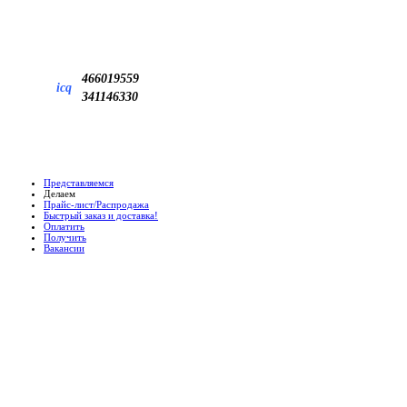
466019559
icq
341146330
Представляемся
Делаем
Прайс-лист/Распродажа
Быстрый заказ и доставка!
Оплатить
Получить
Вакансии