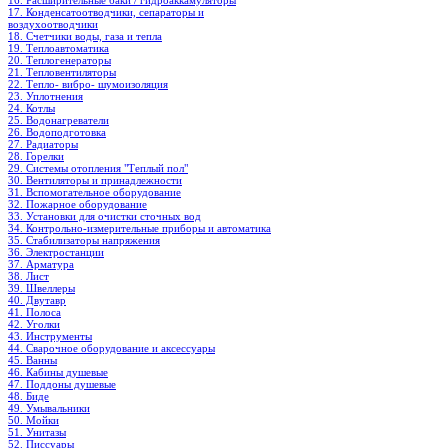
16. Расширительные баки / гидроаккамуляторы
17. Конденсатоотводчики, сепараторы и
воздухоотводчики
18. Счетчики воды, газа и тепла
19. Теплоавтоматика
20. Теплогенераторы
21. Тепловентиляторы
22. Тепло- вибро- шумоизоляция
23. Уплотнения
24. Котлы
25. Водонагреватели
26. Водоподготовка
27. Радиаторы
28. Горелки
29. Системы отопления "Теплый пол"
30. Вентиляторы и принадлежности
31. Вспомогательное оборудование
32. Пожарное оборудование
33. Установки для очистки сточных вод
34. Контрольно-измерительные приборы и автоматика
35. Стабилизаторы напряжения
36. Электростанции
37. Арматура
38. Лист
39. Швеллеры
40. Двутавр
41. Полоса
42. Уголки
43. Инструменты
44. Сварочное оборудование и аксессуары
45. Ванны
46. Кабины душевые
47. Поддоны душевые
48. Биде
49. Умывальники
50. Мойки
51. Унитазы
52. Писсуары