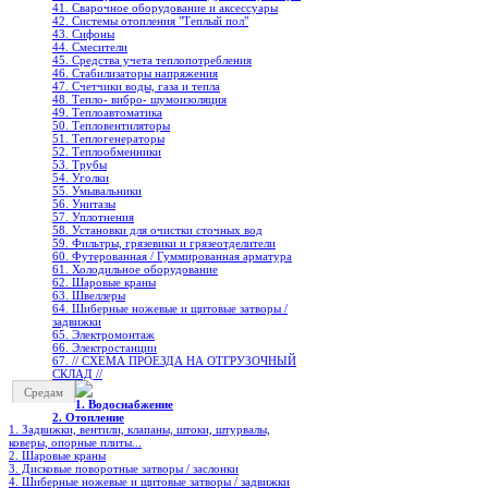
41. Сварочное оборудование и аксессуары
42. Системы отопления "Теплый пол"
43. Сифоны
44. Смесители
45. Средства учета теплопотребления
46. Стабилизаторы напряжения
47. Счетчики воды, газа и тепла
48. Тепло- вибро- шумоизоляция
49. Теплоавтоматика
50. Тепловентиляторы
51. Теплогенераторы
52. Теплообменники
53. Трубы
54. Уголки
55. Умывальники
56. Унитазы
57. Уплотнения
58. Установки для очистки сточных вод
59. Фильтры, грязевики и грязеотделители
60. Футерованная / Гуммированная арматура
61. Холодильное oборудование
62. Шаровые краны
63. Швеллеры
64. Шиберные ножевые и щитовые затворы /
задвижки
65. Электромонтаж
66. Электростанции
67. // СХЕМА ПРОЕЗДА НА ОТГРУЗОЧНЫЙ
СКЛАД //
Средам
1. Водоснабжение
2. Отопление
1. Задвижки, вентили, клапаны, штоки, штурвалы,
коверы, опорные плиты...
2. Шаровые краны
3. Дисковые поворотные затворы / заслонки
4. Шиберные ножевые и щитовые затворы / задвижки