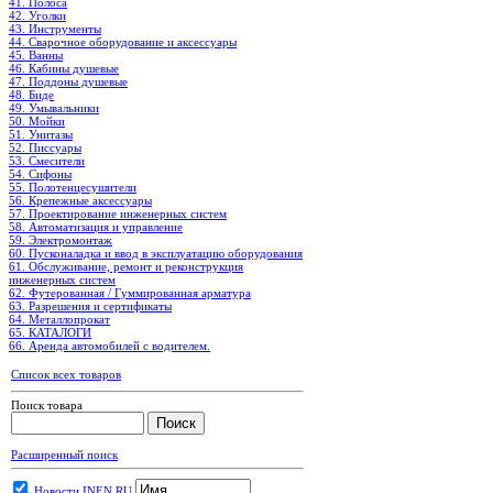
41. Полоса
42. Уголки
43. Инструменты
44. Сварочное оборудование и аксессуары
45. Ванны
46. Кабины душевые
47. Поддоны душевые
48. Биде
49. Умывальники
50. Мойки
51. Унитазы
52. Писсуары
53. Смесители
54. Сифоны
55. Полотенцесушители
56. Крепежные аксессуары
57. Проектирование инженерных систем
58. Автоматизация и управление
59. Электромонтаж
60. Пусконаладка и ввод в эксплуатацию оборудования
61. Обслуживание, ремонт и реконструкция
инженерных систем
62. Футерованная / Гуммированная арматура
63. Разрешения и сертификаты
64. Металлопрокат
65. КАТАЛОГИ
66. Аренда автомобилей с водителем.
Список всех товаров
Поиск товара
Расширенный поиск
Новости INEN.RU