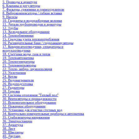
5. Приводы к арматуре
6. Клапаны и регуляторы
7. Фильтры, грязевики и грязеотделители
8. Виброкомпенсаторы / гибкие вставки
9. Насосы
10. Гидранты и водоразборные колонки
11. Детали трубопроводов и арматуры
12. Трубы
13. Холодильное oборудование
14. Теплообменники
15. Средства учета теплопотребления
16. Расширительные баки / гидроаккамуляторы
17. Конденсатоотводчики, сепараторы и
воздухоотводчики
18. Счетчики воды, газа и тепла
19. Теплоавтоматика
20. Теплогенераторы
21. Тепловентиляторы
22. Тепло- вибро- шумоизоляция
23. Уплотнения
24. Котлы
25. Водонагреватели
26. Водоподготовка
27. Радиаторы
28. Горелки
29. Системы отопления "Теплый пол"
30. Вентиляторы и принадлежности
31. Вспомогательное оборудование
32. Пожарное оборудование
33. Установки для очистки сточных вод
34. Контрольно-измерительные приборы и автоматика
35. Стабилизаторы напряжения
36. Электростанции
37. Арматура
38. Лист
39. Швеллеры
40. Двутавр