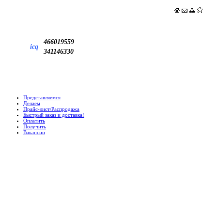
466019559
icq
341146330
Представляемся
Делаем
Прайс-лист/Распродажа
Быстрый заказ и доставка!
Оплатить
Получить
Вакансии