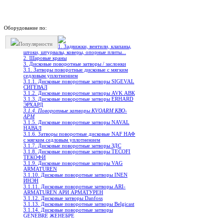
Оборудование по:
Популярности
1. Задвижки, вентили, клапаны,
штоки, штурвалы, коверы, опорные плиты...
2. Шаровые краны
3. Дисковые поворотные затворы / заслонки
3.1. Затворы поворотные дисковые с мягким
седловым уплотнением
3.1.1. Дисковые поворотные затворы SIGEVAL
СИГЕВАЛ
3.1.2. Дисковые поворотные затворы AVK АВК
3.1.3. Дисковые поворотные затворы ERHARD
ЭРХАРД
3.1.4. Поворотные затворы KVOARM КВО-
АРМ
3.1.5. Дисковые поворотные затворы NAVAL
НАВАЛ
3.1.6. Затворы поворотные дисковые NAF НАФ
с мягким седловым уплотнением
3.1.7. Дисковые поворотные затворы ЗДС
3.1.8. Дисковые поворотные затворы TECOFI
ТЕКОФИ
3.1.9. Дисковые поворотные затворы VAG
ARMATUREN
3.1.10. Дисковые поворотные затворы INEN
ИНЭН
3.1.11. Дисковые поворотные затворы ARI-
ARMATUREN АРИ АРМАТУРЕН
3.1.12. Дисковые затворы Danfoss
3.1.13. Дисковые поворотные затворы Belgicast
3.1.14. Дисковые поворотныe затворы
GENEBRE ЖЕНЕБРЕ