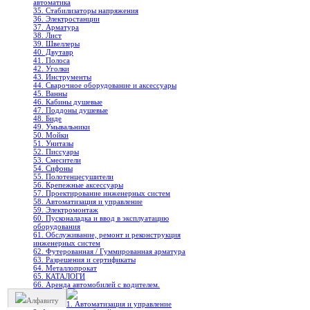
автоматика
35. Стабилизаторы напряжения
36. Электростанции
37. Арматура
38. Лист
39. Швеллеры
40. Двутавр
41. Полоса
42. Уголки
43. Инструменты
44. Сварочное оборудование и аксессуары
45. Ванны
46. Кабины душевые
47. Поддоны душевые
48. Биде
49. Умывальники
50. Мойки
51. Унитазы
52. Писсуары
53. Смесители
54. Сифоны
55. Полотенцесушители
56. Крепежные аксессуары
57. Проектирование инженерных систем
58. Автоматизация и управление
59. Электромонтаж
60. Пусконаладка и ввод в эксплуатацию
оборудования
61. Обслуживание, ремонт и реконструкция
инженерных систем
62. Футерованная / Гуммированная арматура
63. Разрешения и сертификаты
64. Металлопрокат
65. КАТАЛОГИ
66. Аренда автомобилей с водителем.
Алфавиту
1. Автоматизация и управление