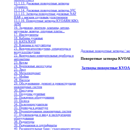
15.1.13. Дисковые поворотные затворы
«Гранвэл»
15.1.14. Дисковые поворотные затворы ЗДС
15.1.15. Затворы поворотные дисковые NAF
НАФ с мягким седловым уплотнением
15.1.16. Поворотные затворы KVOARM КВО-
АРМ
16. Задвижки, вентили, клапаны, штоки,
штурвалы, коверы, опорные плиты...
17. Инструменты
18. Кабины душевые
19. КАТАЛОГИ
20. Клапаны и регуляторы
21. Конденсатоотводчики, сепараторы и
Дисковые поворотные затворы / з
воздухоотводчики
22. Контрольно-измерительные приборы и
Поворотные затворы KVO
автоматика
23. Котлы
24. Крепежные аксессуары
Затворы поворотные KVOAR
25. Лист
26. Металлопрокат
27. Мойки
28. Насосы
29. Обслуживание, ремонт и реконструкция
инженерных систем
30. Писсуары
31. Поддоны душевые
32. Пожарное оборудование
33. Полоса
34. Полотенцесушители
35. Приводы к арматуре
36. Проектирование инженерных систем
37. Пусконаладка и ввод в эксплуатацию
оборудования
38. Радиаторы
39. Разрешения и сертификаты
40. Расширительные баки / гидроаккамуляторы