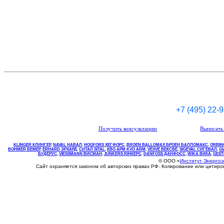
+7 (495) 22-
Получить консультацию
Выписать 
KLINGER КЛИНГЕР
,
NAVAL НАВАЛ
,
НOGFORS ХЕГФОРС
,
BROEN BALLOMAX БРОЕН БАЛЛОМАКС
,
ORBIN
BOHMER БЕМЕР
,
ERHARD ЭРХАРД
,
СИТАЛ SITAL
,
КВО
АРМ
KVO
ARM
,
VEXVE ВЕКСВЕ
,
SIGEVAL СИГЕВАЛ
,
G
БУДЕРУС
,
VIESSMANN ВИСМАН
,
JUNKERS ЮНКЕРС
.
DANFOSS ДАНФОСС
,
WIKA ВИКА
,
GEST
© ООО «
Институт Энерго
Сайт охраняется законом об авторских правах РФ. Копирование или цитир