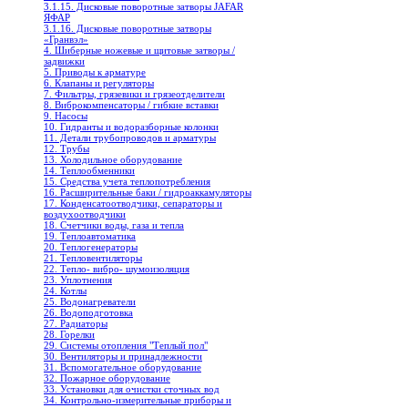
3.1.15. Дисковые поворотные затворы JAFAR
ЯФАР
3.1.16. Дисковые поворотные затворы
«Гранвэл»
4. Шиберные ножевые и щитовые затворы /
задвижки
5. Приводы к арматуре
6. Клапаны и регуляторы
7. Фильтры, грязевики и грязеотделители
8. Виброкомпенсаторы / гибкие вставки
9. Насосы
10. Гидранты и водоразборные колонки
11. Детали трубопроводов и арматуры
12. Трубы
13. Холодильное oборудование
14. Теплообменники
15. Средства учета теплопотребления
16. Расширительные баки / гидроаккамуляторы
17. Конденсатоотводчики, сепараторы и
воздухоотводчики
18. Счетчики воды, газа и тепла
19. Теплоавтоматика
20. Теплогенераторы
21. Тепловентиляторы
22. Тепло- вибро- шумоизоляция
23. Уплотнения
24. Котлы
25. Водонагреватели
26. Водоподготовка
27. Радиаторы
28. Горелки
29. Системы отопления "Теплый пол"
30. Вентиляторы и принадлежности
31. Вспомогательное оборудование
32. Пожарное оборудование
33. Установки для очистки сточных вод
34. Контрольно-измерительные приборы и