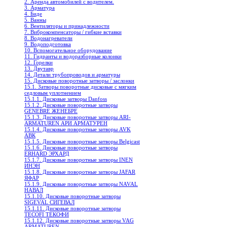
2. Аренда автомобилей с водителем.
3. Арматура
4. Биде
5. Ванны
6. Вентиляторы и принадлежности
7. Виброкомпенсаторы / гибкие вставки
8. Водонагреватели
9. Водоподготовка
10. Вспомогательное оборудование
11. Гидранты и водоразборные колонки
12. Горелки
13. Двутавр
14. Детали трубопроводов и арматуры
15. Дисковые поворотные затворы / заслонки
15.1. Затворы поворотные дисковые с мягким
седловым уплотнением
15.1.1. Дисковые затворы Danfoss
15.1.2. Дисковые поворотныe затворы
GENEBRE ЖЕНЕБРЕ
15.1.3. Дисковые поворотные затворы ARI-
ARMATUREN АРИ АРМАТУРЕН
15.1.4. Дисковые поворотные затворы AVK
АВК
15.1.5. Дисковые поворотные затворы Belgicast
15.1.6. Дисковые поворотные затворы
ERHARD ЭРХАРД
15.1.7. Дисковые поворотные затворы INEN
ИНЭН
15.1.8. Дисковые поворотные затворы JAFAR
ЯФАР
15.1.9. Дисковые поворотные затворы NAVAL
НАВАЛ
15.1.10. Дисковые поворотные затворы
SIGEVAL СИГЕВАЛ
15.1.11. Дисковые поворотные затворы
TECOFI ТЕКОФИ
15.1.12. Дисковые поворотные затворы VAG
ARMATUREN