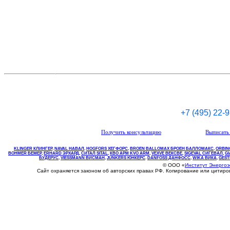
+7 (495) 22-
Получить консультацию
Выписать 
KLINGER КЛИНГЕР
,
NAVAL НАВАЛ
,
НOGFORS ХЕГФОРС
,
BROEN BALLOMAX БРОЕН БАЛЛОМАКС
,
ORBIN
BOHMER БЕМЕР
,
ERHARD ЭРХАРД
,
СИТАЛ SITAL
,
КВО
АРМ
KVO
ARM
,
VEXVE ВЕКСВЕ
,
SIGEVAL СИГЕВАЛ
,
G
БУДЕРУС
,
VIESSMANN ВИСМАН
,
JUNKERS ЮНКЕРС
.
DANFOSS ДАНФОСС
,
WIKA ВИКА
,
GEST
© ООО «
Институт Энерго
Сайт охраняется законом об авторских правах РФ. Копирование или цитир