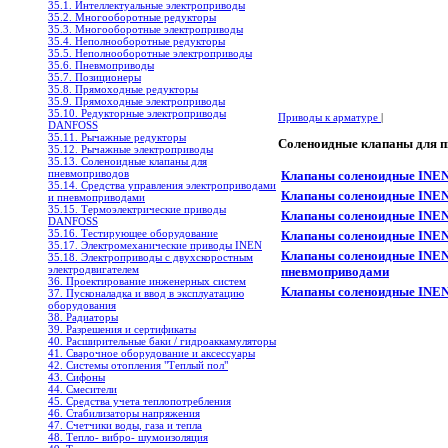
35.1. Интеллектуальные электроприводы
35.2. Многооборотные редукторы
35.3. Многооборотные электроприводы
35.4. Неполнооборотные редукторы
35.5. Неполнооборотные электроприводы
35.6. Пневмоприводы
35.7. Позиционеры
35.8. Прямоходные редукторы
35.9. Прямоходные электроприводы
35.10. Редукторные электроприводы
Приводы к арматуре
|
DANFOSS
35.11. Рычажные редукторы
Соленоидные клапаны для 
35.12. Рычажные электроприводы
35.13. Соленоидные клапаны для
пневмоприводов
Клапаны соленоидные INEN 
35.14. Средства управления электроприводами
Клапаны соленоидные INEN 
и пневмоприводами
35.15. Термоэлектрические приводы
Клапаны соленоидные INEN 
DANFOSS
35.16. Тестирующее оборудование
Клапаны соленоидные INEN 
35.17. Электромеханические приводы INEN
Клапаны соленоидные INEN
35.18. Электроприводы с двухскоростным
электродвигателем
пневмоприводами
36. Проектирование инженерных систем
Клапаны соленоидные INEN 
37. Пусконаладка и ввод в эксплуатацию
оборудования
38. Радиаторы
39. Разрешения и сертификаты
40. Расширительные баки / гидроаккамуляторы
41. Сварочное оборудование и аксессуары
42. Системы отопления "Теплый пол"
43. Сифоны
44. Смесители
45. Средства учета теплопотребления
46. Стабилизаторы напряжения
47. Счетчики воды, газа и тепла
48. Тепло- вибро- шумоизоляция