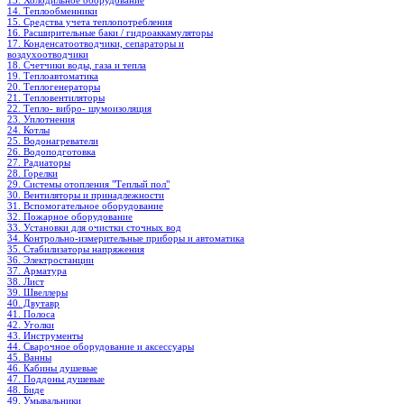
13. Холодильное oборудование
14. Теплообменники
15. Средства учета теплопотребления
16. Расширительные баки / гидроаккамуляторы
17. Конденсатоотводчики, сепараторы и
воздухоотводчики
18. Счетчики воды, газа и тепла
19. Теплоавтоматика
20. Теплогенераторы
21. Тепловентиляторы
22. Тепло- вибро- шумоизоляция
23. Уплотнения
24. Котлы
25. Водонагреватели
26. Водоподготовка
27. Радиаторы
28. Горелки
29. Системы отопления "Теплый пол"
30. Вентиляторы и принадлежности
31. Вспомогательное оборудование
32. Пожарное оборудование
33. Установки для очистки сточных вод
34. Контрольно-измерительные приборы и автоматика
35. Стабилизаторы напряжения
36. Электростанции
37. Арматура
38. Лист
39. Швеллеры
40. Двутавр
41. Полоса
42. Уголки
43. Инструменты
44. Сварочное оборудование и аксессуары
45. Ванны
46. Кабины душевые
47. Поддоны душевые
48. Биде
49. Умывальники