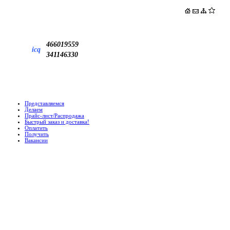
466019559
icq
341146330
Представляемся
Делаем
Прайс-лист/Распродажа
Быстрый заказ и доставка!
Оплатить
Получить
Вакансии