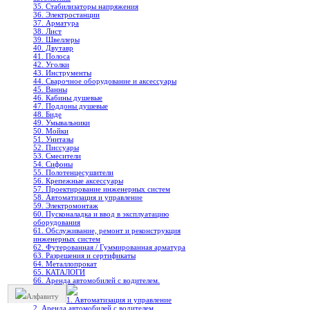
35. Стабилизаторы напряжения
36. Электростанции
37. Арматура
38. Лист
39. Швеллеры
40. Двутавр
41. Полоса
42. Уголки
43. Инструменты
44. Сварочное оборудование и аксессуары
45. Ванны
46. Кабины душевые
47. Поддоны душевые
48. Биде
49. Умывальники
50. Мойки
51. Унитазы
52. Писсуары
53. Смесители
54. Сифоны
55. Полотенцесушители
56. Крепежные аксессуары
57. Проектирование инженерных систем
58. Автоматизация и управление
59. Электромонтаж
60. Пусконаладка и ввод в эксплуатацию
оборудования
61. Обслуживание, ремонт и реконструкция
инженерных систем
62. Футерованная / Гуммированная арматура
63. Разрешения и сертификаты
64. Металлопрокат
65. КАТАЛОГИ
66. Аренда автомобилей с водителем.
Алфавиту
1. Автоматизация и управление
2. Аренда автомобилей с водителем.