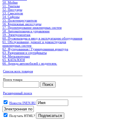
50. Мойки
51. Унитазы
52. Писсуары
53. Смесители
54. Сифоны
55. Полотенцесушители
56. Крепежные аксессуары
57. Проектирование инженерных систем
58. Автоматизация и управление
59. Электромонтаж
60. Пусконаладка и ввод в эксплуатацию оборудования
61. Обслуживание, ремонт и реконструкция
инженерных систем
62. Футерованная / Гуммированная арматура
63. Разрешения и сертификаты
64. Металлопрокат
65. КАТАЛОГИ
66. Аренда автомобилей с водителем.
Список всех товаров
Поиск товара
Расширенный поиск
Новости INEN.RU
Получать HTML?