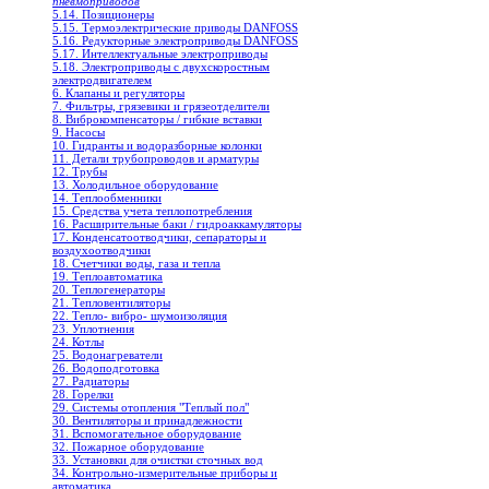
пневмоприводов
5.14. Позиционеры
5.15. Термоэлектрические приводы DANFOSS
5.16. Редукторные электроприводы DANFOSS
5.17. Интеллектуальные электроприводы
5.18. Электроприводы с двухскоростным
электродвигателем
6. Клапаны и регуляторы
7. Фильтры, грязевики и грязеотделители
8. Виброкомпенсаторы / гибкие вставки
9. Насосы
10. Гидранты и водоразборные колонки
11. Детали трубопроводов и арматуры
12. Трубы
13. Холодильное oборудование
14. Теплообменники
15. Средства учета теплопотребления
16. Расширительные баки / гидроаккамуляторы
17. Конденсатоотводчики, сепараторы и
воздухоотводчики
18. Счетчики воды, газа и тепла
19. Теплоавтоматика
20. Теплогенераторы
21. Тепловентиляторы
22. Тепло- вибро- шумоизоляция
23. Уплотнения
24. Котлы
25. Водонагреватели
26. Водоподготовка
27. Радиаторы
28. Горелки
29. Системы отопления "Теплый пол"
30. Вентиляторы и принадлежности
31. Вспомогательное оборудование
32. Пожарное оборудование
33. Установки для очистки сточных вод
34. Контрольно-измерительные приборы и
автоматика