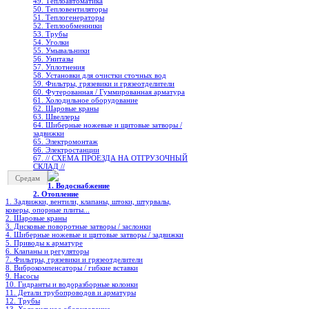
49. Теплоавтоматика
50. Тепловентиляторы
51. Теплогенераторы
52. Теплообменники
53. Трубы
54. Уголки
55. Умывальники
56. Унитазы
57. Уплотнения
58. Установки для очистки сточных вод
59. Фильтры, грязевики и грязеотделители
60. Футерованная / Гуммированная арматура
61. Холодильное oборудование
62. Шаровые краны
63. Швеллеры
64. Шиберные ножевые и щитовые затворы /
задвижки
65. Электромонтаж
66. Электростанции
67. // СХЕМА ПРОЕЗДА НА ОТГРУЗОЧНЫЙ
СКЛАД //
Средам
1. Водоснабжение
2. Отопление
1. Задвижки, вентили, клапаны, штоки, штурвалы,
коверы, опорные плиты...
2. Шаровые краны
3. Дисковые поворотные затворы / заслонки
4. Шиберные ножевые и щитовые затворы / задвижки
5. Приводы к арматуре
6. Клапаны и регуляторы
7. Фильтры, грязевики и грязеотделители
8. Виброкомпенсаторы / гибкие вставки
9. Насосы
10. Гидранты и водоразборные колонки
11. Детали трубопроводов и арматуры
12. Трубы