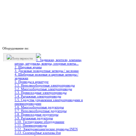
Оборудование по:
Популярности
1. Задвижки, вентили, клапаны,
штоки, штурвалы, коверы, опорные плиты...
2. Шаровые краны
3. Дисковые поворотные затворы / заслонки
4. Шиберные ножевые и щитовые затворы /
задвижки
5. Приводы к арматуре
5.1. Неполнооборотные электроприводы
5.2. Многооборотные электроприводы
5.3. Прямоходные электроприводы
5.4. Рычажные электроприводы
5.5. Средства управления электроприводами и
пневмоприводами
5.6. Многооборотные редукторы
5.7. Неполнооборотные редукторы
5.8. Прямоходные редукторы
5.9. Рычажные редукторы
5.10. Тестирующее оборудование
5.11. Пневмоприводы
5.12. Электромеханические приводы INEN
5.13. Соленоидные клапаны для