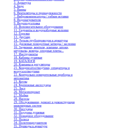
3. Арматура
4. Биде
5. Ванны
6. Вентиляторы и принадлежности
7. Виброкомпенсаторы / гибкие вставки
8. Водонагреватели
9. Водоподготовка
10. Вспомогательное оборудование
11. Гидранты и водоразборные колонки
12. Горелки
13. Двутавр
14. Детали трубопроводов и арматуры
15. Дисковые поворотные затворы / заслонки
16. Задвижки, вентили, клапаны, штоки,
штурвалы, коверы, опорные плиты...
17. Инструменты
18. Кабины душевые
19. КАТАЛОГИ
20. Клапаны и регуляторы
21. Конденсатоотводчики, сепараторы и
воздухоотводчики
22. Контрольно-измерительные приборы и
автоматика
23. Котлы
24. Крепежные аксессуары
25. Лист
26. Металлопрокат
27. Мойки
28. Насосы
29. Обслуживание, ремонт и реконструкция
инженерных систем
30. Писсуары
31. Поддоны душевые
32. Пожарное оборудование
33. Полоса
34. Полотенцесушители
35. Приводы к арматуре