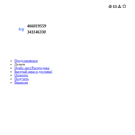
466019559
icq
341146330
Представляемся
Делаем
Прайс-лист/Распродажа
Быстрый заказ и доставка!
Оплатить
Получить
Вакансии