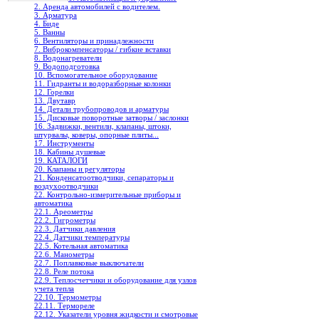
2. Аренда автомобилей с водителем.
3. Арматура
4. Биде
5. Ванны
6. Вентиляторы и принадлежности
7. Виброкомпенсаторы / гибкие вставки
8. Водонагреватели
9. Водоподготовка
10. Вспомогательное оборудование
11. Гидранты и водоразборные колонки
12. Горелки
13. Двутавр
14. Детали трубопроводов и арматуры
15. Дисковые поворотные затворы / заслонки
16. Задвижки, вентили, клапаны, штоки,
штурвалы, коверы, опорные плиты...
17. Инструменты
18. Кабины душевые
19. КАТАЛОГИ
20. Клапаны и регуляторы
21. Конденсатоотводчики, сепараторы и
воздухоотводчики
22. Контрольно-измерительные приборы и
автоматика
22.1. Ареометры
22.2. Гигрометры
22.3. Датчики давления
22.4. Датчики температуры
22.5. Котельная автоматика
22.6. Манометры
22.7. Поплавковые выключатели
22.8. Реле потока
22.9. Теплосчетчики и оборудование для узлов
учета тепла
22.10. Термометры
22.11. Термореле
22.12. Указатели уровня жидкости и смотровые