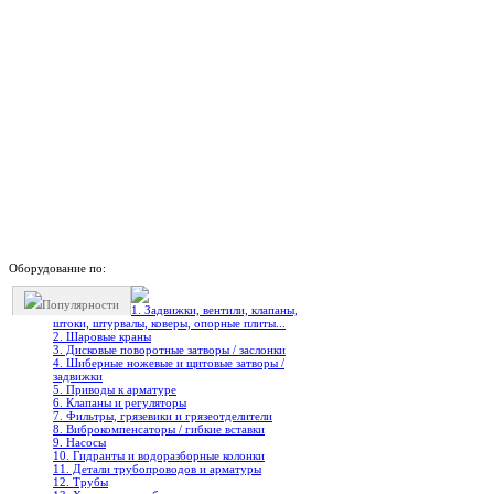
Оборудование по:
Популярности
1. Задвижки, вентили, клапаны,
штоки, штурвалы, коверы, опорные плиты...
2. Шаровые краны
3. Дисковые поворотные затворы / заслонки
4. Шиберные ножевые и щитовые затворы /
задвижки
5. Приводы к арматуре
6. Клапаны и регуляторы
7. Фильтры, грязевики и грязеотделители
8. Виброкомпенсаторы / гибкие вставки
9. Насосы
10. Гидранты и водоразборные колонки
11. Детали трубопроводов и арматуры
12. Трубы