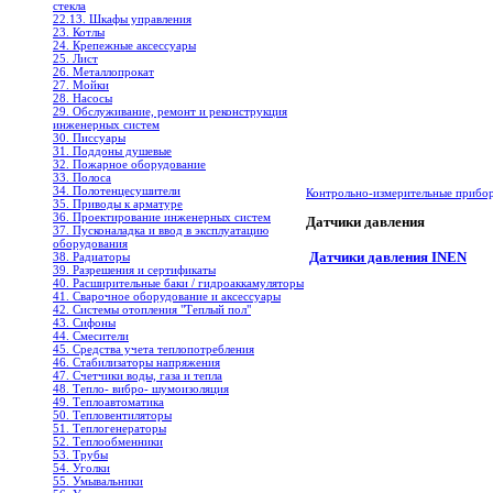
стекла
22.13. Шкафы управления
23. Котлы
24. Крепежные аксессуары
25. Лист
26. Металлопрокат
27. Мойки
28. Насосы
29. Обслуживание, ремонт и реконструкция
инженерных систем
30. Писсуары
31. Поддоны душевые
32. Пожарное оборудование
33. Полоса
34. Полотенцесушители
Контрольно-измерительные прибо
35. Приводы к арматуре
36. Проектирование инженерных систем
Датчики давления
37. Пусконаладка и ввод в эксплуатацию
оборудования
Датчики давления INEN
38. Радиаторы
39. Разрешения и сертификаты
40. Расширительные баки / гидроаккамуляторы
41. Сварочное оборудование и аксессуары
42. Системы отопления "Теплый пол"
43. Сифоны
44. Смесители
45. Средства учета теплопотребления
46. Стабилизаторы напряжения
47. Счетчики воды, газа и тепла
48. Тепло- вибро- шумоизоляция
49. Теплоавтоматика
50. Тепловентиляторы
51. Теплогенераторы
52. Теплообменники
53. Трубы
54. Уголки
55. Умывальники