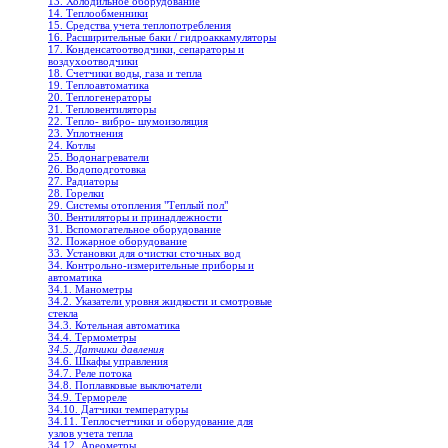
13. Холодильное oборудование
14. Теплообменники
15. Средства учета теплопотребления
16. Расширительные баки / гидроаккамуляторы
17. Конденсатоотводчики, сепараторы и
воздухоотводчики
18. Счетчики воды, газа и тепла
19. Теплоавтоматика
20. Теплогенераторы
21. Тепловентиляторы
22. Тепло- вибро- шумоизоляция
23. Уплотнения
24. Котлы
25. Водонагреватели
26. Водоподготовка
27. Радиаторы
28. Горелки
29. Системы отопления "Теплый пол"
30. Вентиляторы и принадлежности
31. Вспомогательное оборудование
32. Пожарное оборудование
33. Установки для очистки сточных вод
34. Контрольно-измерительные приборы и
автоматика
34.1. Манометры
34.2. Указатели уровня жидкости и смотровые
стекла
34.3. Котельная автоматика
34.4. Термометры
34.5. Датчики давления
34.6. Шкафы управления
34.7. Реле потока
34.8. Поплавковые выключатели
34.9. Термореле
34.10. Датчики температуры
34.11. Теплосчетчики и оборудование для
узлов учета тепла
34.12. Ареометры