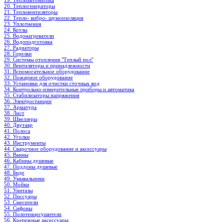
19. Теплоавтоматика
20. Теплогенераторы
21. Тепловентиляторы
22. Тепло- вибро- шумоизоляция
23. Уплотнения
24. Котлы
25. Водонагреватели
26. Водоподготовка
27. Радиаторы
28. Горелки
29. Системы отопления "Теплый пол"
30. Вентиляторы и принадлежности
31. Вспомогательное оборудование
32. Пожарное оборудование
33. Установки для очистки сточных вод
34. Контрольно-измерительные приборы и автоматика
35. Стабилизаторы напряжения
36. Электростанции
37. Арматура
38. Лист
39. Швеллеры
40. Двутавр
41. Полоса
42. Уголки
43. Инструменты
44. Сварочное оборудование и аксессуары
45. Ванны
46. Кабины душевые
47. Поддоны душевые
48. Биде
49. Умывальники
50. Мойки
51. Унитазы
52. Писсуары
53. Смесители
54. Сифоны
55. Полотенцесушители
56. Крепежные аксессуары