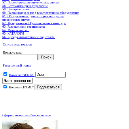
57. Проектирование инженерных систем
58. Автоматизация и управление
59. Электромонтаж
60. Пусконаладка и ввод в эксплуатацию оборудования
61. Обслуживание, ремонт и реконструкция
инженерных систем
62. Футерованная / Гуммированная арматура
63. Разрешения и сертификаты
64. Металлопрокат
65. КАТАЛОГИ
66. Аренда автомобилей с водителем.
Список всех товаров
Поиск товара
Расширенный поиск
Новости INEN.RU
Получать HTML?
.
Сформировать счет безнал. оплаты