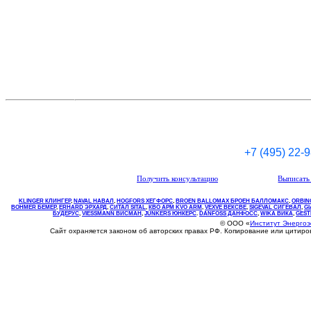
+7 (495) 22-
Получить консультацию
Выписать 
KLINGER КЛИНГЕР
,
NAVAL НАВАЛ
,
НOGFORS ХЕГФОРС
,
BROEN BALLOMAX БРОЕН БАЛЛОМАКС
,
ORBIN
BOHMER БЕМЕР
,
ERHARD ЭРХАРД
,
СИТАЛ SITAL
,
КВО
АРМ
KVO
ARM
,
VEXVE ВЕКСВЕ
,
SIGEVAL СИГЕВАЛ
,
G
БУДЕРУС
,
VIESSMANN ВИСМАН
,
JUNKERS ЮНКЕРС
.
DANFOSS ДАНФОСС
,
WIKA ВИКА
,
GEST
© ООО «
Институт Энерго
Сайт охраняется законом об авторских правах РФ. Копирование или цитир