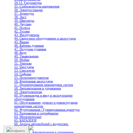
34.13. Гигрометры
35. Стабилизаторы напряжения
36. Электростанции
37. Арматура
38. Лист
39. Швеллеры
40. Двутавр
41. Полоса
42. Уголки
43. Инструменты
44. Сварочное оборудование и аксессуары
45. Ванны
46. Кабины душевые
47. Поддоны душевые
48. Биде
49. Умывальники
50. Мойки
51. Унитазы
52. Писсуары
53. Смесители
54. Сифоны
55. Полотенцесушители
56. Крепежные аксессуары
57. Проектирование инженерных систем
58. Автоматизация и управление
59. Электромонтаж
60. Пусконаладка и ввод в эксплуатацию
оборудования
61. Обслуживание, ремонт и реконструкция
инженерных систем
62. Футерованная / Гуммированная арматура
63. Разрешения и сертификаты
64. Металлопрокат
65. КАТАЛОГИ
66. Аренда автомобилей с водителем.
Алфавиту
1. Автоматизация и управление