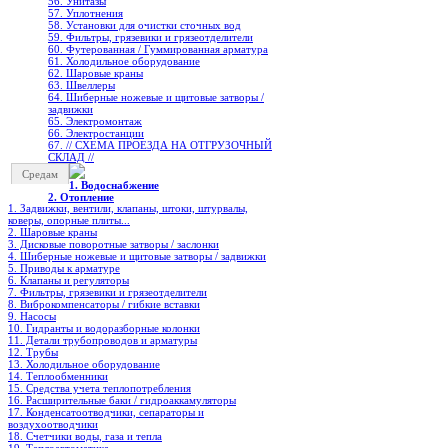
56. Унитазы
57. Уплотнения
58. Установки для очистки сточных вод
59. Фильтры, грязевики и грязеотделители
60. Футерованная / Гуммированная арматура
61. Холодильное oборудование
62. Шаровые краны
63. Швеллеры
64. Шиберные ножевые и щитовые затворы /
задвижки
65. Электромонтаж
66. Электростанции
67. // СХЕМА ПРОЕЗДА НА ОТГРУЗОЧНЫЙ
СКЛАД //
Средам
1. Водоснабжение
2. Отопление
1. Задвижки, вентили, клапаны, штоки, штурвалы,
коверы, опорные плиты...
2. Шаровые краны
3. Дисковые поворотные затворы / заслонки
4. Шиберные ножевые и щитовые затворы / задвижки
5. Приводы к арматуре
6. Клапаны и регуляторы
7. Фильтры, грязевики и грязеотделители
8. Виброкомпенсаторы / гибкие вставки
9. Насосы
10. Гидранты и водоразборные колонки
11. Детали трубопроводов и арматуры
12. Трубы
13. Холодильное oборудование
14. Теплообменники
15. Средства учета теплопотребления
16. Расширительные баки / гидроаккамуляторы
17. Конденсатоотводчики, сепараторы и
воздухоотводчики
18. Счетчики воды, газа и тепла