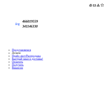
466019559
icq
341146330
Представляемся
Делаем
Прайс-лист/Распродажа
Быстрый заказ и доставка!
Оплатить
Получить
Вакансии