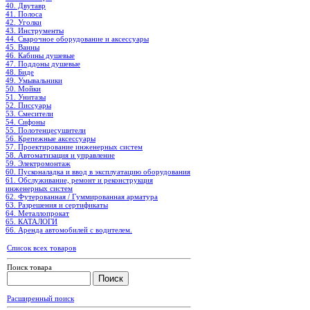
40. Двутавр
41. Полоса
42. Уголки
43. Инструменты
44. Сварочное оборудование и аксессуары
45. Ванны
46. Кабины душевые
47. Поддоны душевые
48. Биде
49. Умывальники
50. Мойки
51. Унитазы
52. Писсуары
53. Смесители
54. Сифоны
55. Полотенцесушители
56. Крепежные аксессуары
57. Проектирование инженерных систем
58. Автоматизация и управление
59. Электромонтаж
60. Пусконаладка и ввод в эксплуатацию оборудования
61. Обслуживание, ремонт и реконструкция
инженерных систем
62. Футерованная / Гуммированная арматура
63. Разрешения и сертификаты
64. Металлопрокат
65. КАТАЛОГИ
66. Аренда автомобилей с водителем.
Список всех товаров
Поиск товара
Расширенный поиск