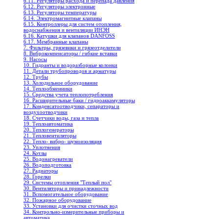
6.11. Регуляторы расхода и перепада давления
6.12. Регуляторы электронные
6.13. Регуляторы температуры
6.14. Электромагнитные клапаны
6.15. Контроллеры для систем отопления,
водоснабжения и вентиляции ИНЭН
6.16. Катушки для клапанов DANFOSS
6.17. Мембранные клапаны
7. Фильтры, грязевики и грязеотделители
8. Виброкомпенсаторы / гибкие вставки
9. Насосы
10. Гидранты и водоразборные колонки
11. Детали трубопроводов и арматуры
12. Трубы
13. Холодильное oборудование
14. Теплообменники
15. Средства учета теплопотребления
16. Расширительные баки / гидроаккамуляторы
17. Конденсатоотводчики, сепараторы и
воздухоотводчики
18. Счетчики воды, газа и тепла
19. Теплоавтоматика
20. Теплогенераторы
21. Тепловентиляторы
22. Тепло- вибро- шумоизоляция
23. Уплотнения
24. Котлы
25. Водонагреватели
26. Водоподготовка
27. Радиаторы
28. Горелки
29. Системы отопления "Теплый пол"
30. Вентиляторы и принадлежности
31. Вспомогательное оборудование
32. Пожарное оборудование
33. Установки для очистки сточных вод
34. Контрольно-измерительные приборы и
автоматика