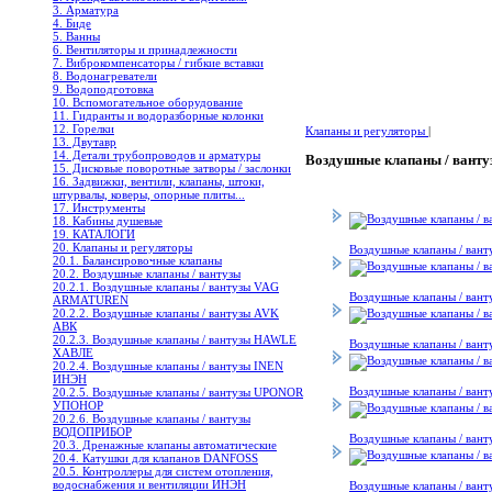
3. Арматура
4. Биде
5. Ванны
6. Вентиляторы и принадлежности
7. Виброкомпенсаторы / гибкие вставки
8. Водонагреватели
9. Водоподготовка
10. Вспомогательное оборудование
11. Гидранты и водоразборные колонки
12. Горелки
Клапаны и регуляторы
|
13. Двутавр
14. Детали трубопроводов и арматуры
Воздушные клапаны / ванту
15. Дисковые поворотные затворы / заслонки
16. Задвижки, вентили, клапаны, штоки,
штурвалы, коверы, опорные плиты...
17. Инструменты
18. Кабины душевые
19. КАТАЛОГИ
20. Клапаны и регуляторы
Воздушные клапаны / ва
20.1. Балансировочные клапаны
20.2. Воздушные клапаны / вантузы
20.2.1. Воздушные клапаны / вантузы VAG
Воздушные клапаны / ва
ARMATUREN
20.2.2. Воздушные клапаны / вантузы AVK
АВК
20.2.3. Воздушные клапаны / вантузы HAWLE
Воздушные клапаны / ва
ХАВЛЕ
20.2.4. Воздушные клапаны / вантузы INEN
ИНЭН
Воздушные клапаны / ван
20.2.5. Воздушные клапаны / вантузы UPONOR
УПОНОР
20.2.6. Воздушные клапаны / вантузы
ВОДОПРИБОР
Воздушные клапаны / ва
20.3. Дренажные клапаны автоматические
20.4. Катушки для клапанов DANFOSS
20.5. Контроллеры для систем отопления,
водоснабжения и вентиляции ИНЭН
Воздушные клапаны / ван