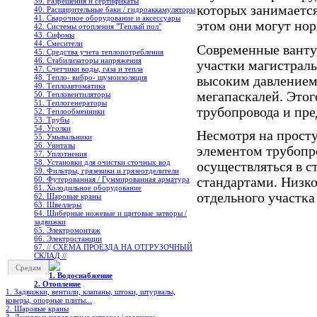
39. Разрешения и сертификаты
которых занимается
40. Расширительные баки / гидроаккамуляторы
41. Сварочное оборудование и аксессуары
этом они могут нор
42. Системы отопления "Теплый пол"
43. Сифоны
44. Смесители
Современные вантуз
45. Средства учета теплопотребления
46. Стабилизаторы напряжения
участки магистраль
47. Счетчики воды, газа и тепла
48. Тепло- вибро- шумоизоляция
высоким давлением 
49. Теплоавтоматика
мегапаскалей. Этог
50. Тепловентиляторы
51. Теплогенераторы
трубопровода и пре
52. Теплообменники
53. Трубы
54. Уголки
Несмотря на прост
55. Умывальники
56. Унитазы
элементом трубопр
57. Уплотнения
58. Установки для очистки сточных вод
осуществляться в 
59. Фильтры, грязевики и грязеотделители
стандартами. Низко
60. Футерованная / Гуммированная арматура
61. Холодильное oборудование
отдельного участка
62. Шаровые краны
63. Швеллеры
64. Шиберные ножевые и щитовые затворы /
задвижки
65. Электромонтаж
66. Электростанции
67. // СХЕМА ПРОЕЗДА НА ОТГРУЗОЧНЫЙ
СКЛАД //
Средам
1. Водоснабжение
2. Отопление
1. Задвижки, вентили, клапаны, штоки, штурвалы,
коверы, опорные плиты...
2. Шаровые краны