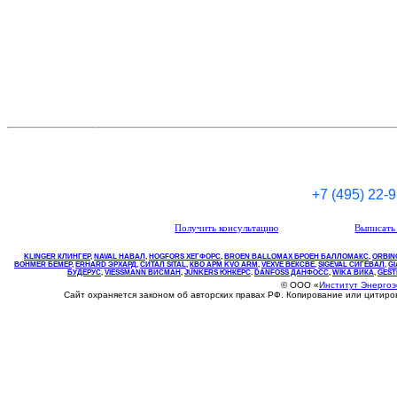
+7 (495) 22-
Получить консультацию
Выписать 
KLINGER КЛИНГЕР
,
NAVAL НАВАЛ
,
НOGFORS ХЕГФОРС
,
BROEN BALLOMAX БРОЕН БАЛЛОМАКС
,
ORBIN
BOHMER БЕМЕР
,
ERHARD ЭРХАРД
,
СИТАЛ SITAL
,
КВО
АРМ
KVO
ARM
,
VEXVE ВЕКСВЕ
,
SIGEVAL СИГЕВАЛ
,
G
БУДЕРУС
,
VIESSMANN ВИСМАН
,
JUNKERS ЮНКЕРС
.
DANFOSS ДАНФОСС
,
WIKA ВИКА
,
GEST
© ООО «
Институт Энерго
Сайт охраняется законом об авторских правах РФ. Копирование или цитир