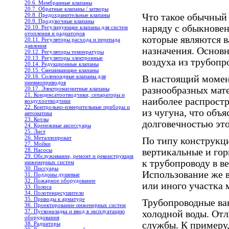
20.6. Мембранные клапаны
20.7. Обратные клапаны / затворы
Что такое обычный 
20.8. Предохранительные клапаны
20.9. Продувочные клапаны
наряду с обыкнове
20.10. Регулирующие клапаны для систем
отопления и радиаторов
которые являются 
20.11. Регуляторы расхода и перепада
давления
назначения. Основн
20.12. Регуляторы температуры
20.13. Регуляторы электронные
воздуха из трубопро
20.14. Редукционные клапаны
20.15. Смешивающие клапаны
20.16. Соленоидные клапаны для
В настоящий момен
пневмоприводов
разнообразных мате
20.17. Электромагнитные клапаны
21. Конденсатоотводчики, сепараторы и
наиболее распрост
воздухоотводчики
22. Контрольно-измерительные приборы и
из чугуна, что об
автоматика
23. Котлы
долговечностью это
24. Крепежные аксессуары
25. Лист
26. Металлопрокат
По типу конструкци
27. Мойки
28. Насосы
вертикальные и гор
29. Обслуживание, ремонт и реконструкция
к трубопроводу в в
инженерных систем
30. Писсуары
Использование же в
31. Поддоны душевые
32. Пожарное оборудование
или иного участка 
33. Полоса
34. Полотенцесушители
35. Приводы к арматуре
Трубопроводные ван
36. Проектирование инженерных систем
37. Пусконаладка и ввод в эксплуатацию
холодной воды. От
оборудования
службы. К примеру
38. Радиаторы