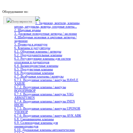
Оборудование по:
Популярности
1. Задвижки, вентили, клапаны,
штоки, штурвалы, коверы, опорные плиты...
2. Шаровые краны
3. Дисковые поворотные затворы / заслонки
4. Шиберные ножевые и щитовые затворы /
задвижки
5. Приводы к арматуре
6. Клапаны и регуляторы
6.1. Обратные клапаны / затворы
6.2. Предохранительные клапаны
6.3. Регулирующие клапаны для систем
отопления и радиаторов
6.4. Балансировочные клапаны
6.5. Продувочные клапаны
6.6. Редукционные клапаны
6.7. Воздушные клапаны / вантузы
6.7.1. Воздушные клапаны / вантузы HAWLE
ХАВЛЕ
6.7.2. Воздушные клапаны / вантузы
ВОДОПРИБОР
6.7.3. Воздушные клапаны / вантузы VAG
ARMATUREN
6.7.4. Воздушные клапаны / вантузы INEN
ИНЭН
6.7.5. Воздушные клапаны / вантузы UPONOR
УПОНОР
6.7.6. Воздушные клапаны / вантузы AVK АВК
6.8. Смешивающие клапаны
6.9. Соленоидные клапаны для
пневмоприводов
6.10. Дренажные клапаны автоматические