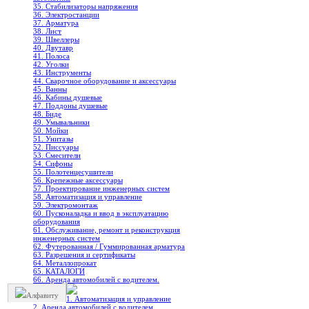
35. Стабилизаторы напряжения
36. Электростанции
37. Арматура
38. Лист
39. Швеллеры
40. Двутавр
41. Полоса
42. Уголки
43. Инструменты
44. Сварочное оборудование и аксессуары
45. Ванны
46. Кабины душевые
47. Поддоны душевые
48. Биде
49. Умывальники
50. Мойки
51. Унитазы
52. Писсуары
53. Смесители
54. Сифоны
55. Полотенцесушители
56. Крепежные аксессуары
57. Проектирование инженерных систем
58. Автоматизация и управление
59. Электромонтаж
60. Пусконаладка и ввод в эксплуатацию
оборудования
61. Обслуживание, ремонт и реконструкция
инженерных систем
62. Футерованная / Гуммированная арматура
63. Разрешения и сертификаты
64. Металлопрокат
65. КАТАЛОГИ
66. Аренда автомобилей с водителем.
Алфавиту
1. Автоматизация и управление
2. Аренда автомобилей с водителем.