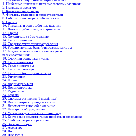
3. Дисковые поворотные затворы / заслонки
4. Шиберные ножевые и щитовые затворы / задвижки
5. Приводы к арматуре
6. Клапаны и регуляторы
7. Фильтры, грязевики и грязеотделители
8. Виброкомпенсаторы / гибкие вставки
9. Насосы
10. Гидранты и водоразборные колонки
11. Детали трубопроводов и арматуры
12. Трубы
13. Холодильное oборудование
14. Теплообменники
15. Средства учета теплопотребления
16. Расширительные баки / гидроаккамуляторы
17. Конденсатоотводчики, сепараторы и
воздухоотводчики
18. Счетчики воды, газа и тепла
19. Теплоавтоматика
20. Теплогенераторы
21. Тепловентиляторы
22. Тепло- вибро- шумоизоляция
23. Уплотнения
24. Котлы
25. Водонагреватели
26. Водоподготовка
27. Радиаторы
28. Горелки
29. Системы отопления "Теплый пол"
30. Вентиляторы и принадлежности
31. Вспомогательное оборудование
32. Пожарное оборудование
33. Установки для очистки сточных вод
34. Контрольно-измерительные приборы и автоматика
35. Стабилизаторы напряжения
36. Электростанции
37. Арматура
38. Лист
39. Швеллеры