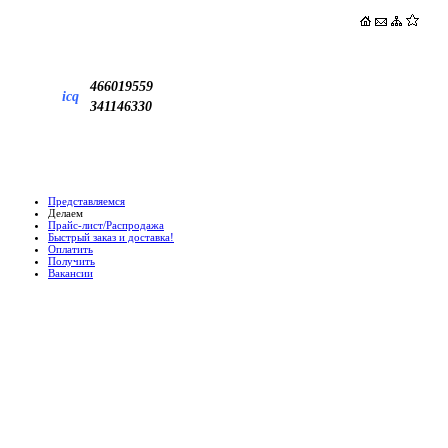
466019559
icq
341146330
Представляемся
Делаем
Прайс-лист/Распродажа
Быстрый заказ и доставка!
Оплатить
Получить
Вакансии