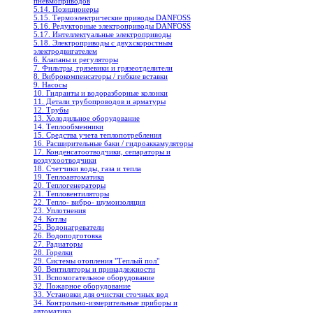
пневмоприводов
5.14. Позиционеры
5.15. Термоэлектрические приводы DANFOSS
5.16. Редукторные электроприводы DANFOSS
5.17. Интеллектуальные электроприводы
5.18. Электроприводы с двухскоростным
электродвигателем
6. Клапаны и регуляторы
7. Фильтры, грязевики и грязеотделители
8. Виброкомпенсаторы / гибкие вставки
9. Насосы
10. Гидранты и водоразборные колонки
11. Детали трубопроводов и арматуры
12. Трубы
13. Холодильное oборудование
14. Теплообменники
15. Средства учета теплопотребления
16. Расширительные баки / гидроаккамуляторы
17. Конденсатоотводчики, сепараторы и
воздухоотводчики
18. Счетчики воды, газа и тепла
19. Теплоавтоматика
20. Теплогенераторы
21. Тепловентиляторы
22. Тепло- вибро- шумоизоляция
23. Уплотнения
24. Котлы
25. Водонагреватели
26. Водоподготовка
27. Радиаторы
28. Горелки
29. Системы отопления "Теплый пол"
30. Вентиляторы и принадлежности
31. Вспомогательное оборудование
32. Пожарное оборудование
33. Установки для очистки сточных вод
34. Контрольно-измерительные приборы и
автоматика