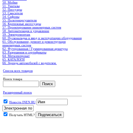
50. Мойки
51. Унитазы
52. Писсуары
53. Смесители
54. Сифоны
55. Полотенцесушители
56. Крепежные аксессуары
57. Проектирование инженерных систем
58. Автоматизация и управление
59. Электромонтаж
60. Пусконаладка и ввод в эксплуатацию оборудования
61. Обслуживание, ремонт и реконструкция
инженерных систем
62. Футерованная / Гуммированная арматура
63. Разрешения и сертификаты
64. Металлопрокат
65. КАТАЛОГИ
66. Аренда автомобилей с водителем.
Список всех товаров
Поиск товара
Расширенный поиск
Новости INEN.RU
Получать HTML?