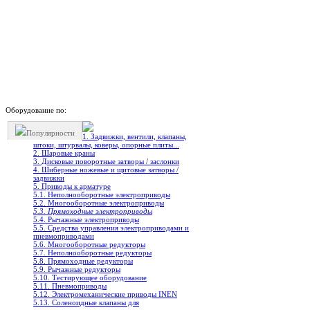
Оборудование по:
Популярности
1. Задвижки, вентили, клапаны,
штоки, штурвалы, коверы, опорные плиты...
2. Шаровые краны
3. Дисковые поворотные затворы / заслонки
4. Шиберные ножевые и щитовые затворы /
задвижки
5. Приводы к арматуре
5.1. Неполнооборотные электроприводы
5.2. Многооборотные электроприводы
5.3. Прямоходные электроприводы
5.4. Рычажные электроприводы
5.5. Средства управления электроприводами и
пневмоприводами
5.6. Многооборотные редукторы
5.7. Неполнооборотные редукторы
5.8. Прямоходные редукторы
5.9. Рычажные редукторы
5.10. Тестирующее оборудование
5.11. Пневмоприводы
5.12. Электромеханические приводы INEN
5.13. Соленоидные клапаны для