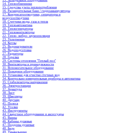
13. Холодильное oборудование
14. Теплообменники
15. Средства учета теплопотребления
16. Расширительные баки / гидроаккамуляторы
17. Конденсатоотводчики, сепараторы и
воздухоотводчики
18. Счетчики воды, газа и тепла
19. Теплоавтоматика
20. Теплогенераторы
21. Тепловентиляторы
22. Тепло- вибро- шумоизоляция
23. Уплотнения
24. Котлы
25. Водонагреватели
26. Водоподготовка
27. Радиаторы
28. Горелки
29. Системы отопления "Теплый пол"
30. Вентиляторы и принадлежности
31. Вспомогательное оборудование
32. Пожарное оборудование
33. Установки для очистки сточных вод
34. Контрольно-измерительные приборы и автоматика
35. Стабилизаторы напряжения
36. Электростанции
37. Арматура
38. Лист
39. Швеллеры
40. Двутавр
41. Полоса
42. Уголки
43. Инструменты
44. Сварочное оборудование и аксессуары
45. Ванны
46. Кабины душевые
47. Поддоны душевые
48. Биде
49. Умывальники