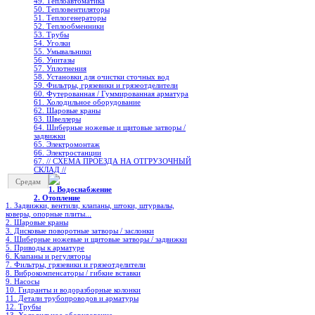
49. Теплоавтоматика
50. Тепловентиляторы
51. Теплогенераторы
52. Теплообменники
53. Трубы
54. Уголки
55. Умывальники
56. Унитазы
57. Уплотнения
58. Установки для очистки сточных вод
59. Фильтры, грязевики и грязеотделители
60. Футерованная / Гуммированная арматура
61. Холодильное oборудование
62. Шаровые краны
63. Швеллеры
64. Шиберные ножевые и щитовые затворы /
задвижки
65. Электромонтаж
66. Электростанции
67. // СХЕМА ПРОЕЗДА НА ОТГРУЗОЧНЫЙ
СКЛАД //
Средам
1. Водоснабжение
2. Отопление
1. Задвижки, вентили, клапаны, штоки, штурвалы,
коверы, опорные плиты...
2. Шаровые краны
3. Дисковые поворотные затворы / заслонки
4. Шиберные ножевые и щитовые затворы / задвижки
5. Приводы к арматуре
6. Клапаны и регуляторы
7. Фильтры, грязевики и грязеотделители
8. Виброкомпенсаторы / гибкие вставки
9. Насосы
10. Гидранты и водоразборные колонки
11. Детали трубопроводов и арматуры
12. Трубы