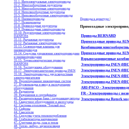
35.1. Интеллектуальные электроприводы
35.2. Многооборотные редукторы
35.3. Многооборотные электроприводы
35.4. Неполнооборотные редукторы
35.5. Неполнооборотные электроприводы
35.6. Пневмоприводы
Приводы к арматуре
|
35.7. Позиционеры
35.8. Прямоходные редукторы
Прямоходные электроприв
35.9. Прямоходные электроприводы
35.10. Редукторные электроприводы
Приводы BERNARD
DANFOSS
35.11. Рычажные редукторы
Прямоходные приводы AUMA
35.12. Рычажные электроприводы
35.13. Соленоидные клапаны для
Комбинации многооборотн
пневмоприводов
Прямоходные приводы AUMA
35.14. Средства управления электроприводами
и пневмоприводами
Взрывозащищенные комбин
35.15. Термоэлектрические приводы
DANFOSS
Электроприводы INEN (ИН
35.16. Тестирующее оборудование
Электроприводы INEN (ИН
35.17. Электромеханические приводы INEN
35.18. Электроприводы с двухскоростным
Электроприводы INEN (ИН
электродвигателем
36. Проектирование инженерных систем
Электроприводы INEN (ИН
37. Пусконаладка и ввод в эксплуатацию
ARI-PACO - Электроприво
оборудования
38. Радиаторы
FR - Электроприводы с во
39. Разрешения и сертификаты
40. Расширительные баки / гидроаккамуляторы
Электроприводы Rotork м
41. Сварочное оборудование и аксессуары
42. Системы отопления "Теплый пол"
43. Сифоны
44. Смесители
45. Средства учета теплопотребления
46. Стабилизаторы напряжения
47. Счетчики воды, газа и тепла
48. Тепло- вибро- шумоизоляция