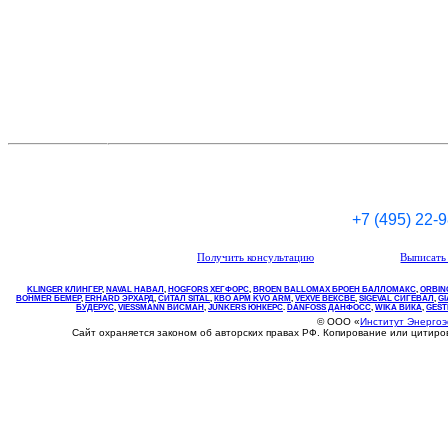
+7 (495) 22-
Получить консультацию
Выписать 
KLINGER КЛИНГЕР
,
NAVAL НАВАЛ
,
НOGFORS ХЕГФОРС
,
BROEN BALLOMAX БРОЕН БАЛЛОМАКС
,
ORBIN
BOHMER БЕМЕР
,
ERHARD ЭРХАРД
,
СИТАЛ SITAL
,
КВО
АРМ
KVO
ARM
,
VEXVE ВЕКСВЕ
,
SIGEVAL СИГЕВАЛ
,
G
БУДЕРУС
,
VIESSMANN ВИСМАН
,
JUNKERS ЮНКЕРС
.
DANFOSS ДАНФОСС
,
WIKA ВИКА
,
GEST
© ООО «
Институт Энерго
Сайт охраняется законом об авторских правах РФ. Копирование или цитир