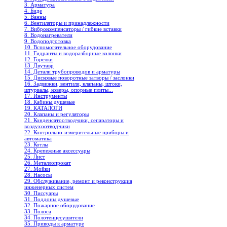
3. Арматура
4. Биде
5. Ванны
6. Вентиляторы и принадлежности
7. Виброкомпенсаторы / гибкие вставки
8. Водонагреватели
9. Водоподготовка
10. Вспомогательное оборудование
11. Гидранты и водоразборные колонки
12. Горелки
13. Двутавр
14. Детали трубопроводов и арматуры
15. Дисковые поворотные затворы / заслонки
16. Задвижки, вентили, клапаны, штоки,
штурвалы, коверы, опорные плиты...
17. Инструменты
18. Кабины душевые
19. КАТАЛОГИ
20. Клапаны и регуляторы
21. Конденсатоотводчики, сепараторы и
воздухоотводчики
22. Контрольно-измерительные приборы и
автоматика
23. Котлы
24. Крепежные аксессуары
25. Лист
26. Металлопрокат
27. Мойки
28. Насосы
29. Обслуживание, ремонт и реконструкция
инженерных систем
30. Писсуары
31. Поддоны душевые
32. Пожарное оборудование
33. Полоса
34. Полотенцесушители
35. Приводы к арматуре