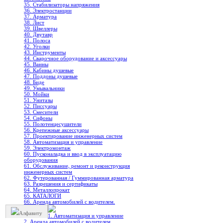
35. Стабилизаторы напряжения
36. Электростанции
37. Арматура
38. Лист
39. Швеллеры
40. Двутавр
41. Полоса
42. Уголки
43. Инструменты
44. Сварочное оборудование и аксессуары
45. Ванны
46. Кабины душевые
47. Поддоны душевые
48. Биде
49. Умывальники
50. Мойки
51. Унитазы
52. Писсуары
53. Смесители
54. Сифоны
55. Полотенцесушители
56. Крепежные аксессуары
57. Проектирование инженерных систем
58. Автоматизация и управление
59. Электромонтаж
60. Пусконаладка и ввод в эксплуатацию
оборудования
61. Обслуживание, ремонт и реконструкция
инженерных систем
62. Футерованная / Гуммированная арматура
63. Разрешения и сертификаты
64. Металлопрокат
65. КАТАЛОГИ
66. Аренда автомобилей с водителем.
Алфавиту
1. Автоматизация и управление
2. Аренда автомобилей с водителем.