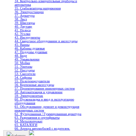
34. Контрольно-измерительные приборы и
автоматика
35. Стабилизаторы напряжения
36. Электростанции
37. Арматура
38. Лист
39. Швеллеры
40. Двутавр
41. Полоса
42. Уголки
43. Инструменты
44. Сварочное оборудование и аксессуары
45. Ванны
46. Кабины душевые
47. Поддоны душевые
48. Биде
49. Умывальники
50. Мойки
51. Унитазы
52. Писсуары
53. Смесители
54. Сифоны
55. Полотенцесушители
56. Крепежные аксессуары
57. Проектирование инженерных систем
58. Автоматизация и управление
59. Электромонтаж
60. Пусконаладка и ввод в эксплуатацию
оборудования
61. Обслуживание, ремонт и реконструкция
инженерных систем
62. Футерованная / Гуммированная арматура
63. Разрешения и сертификаты
64. Металлопрокат
65. КАТАЛОГИ
66. Аренда автомобилей с водителем.
Алфавиту