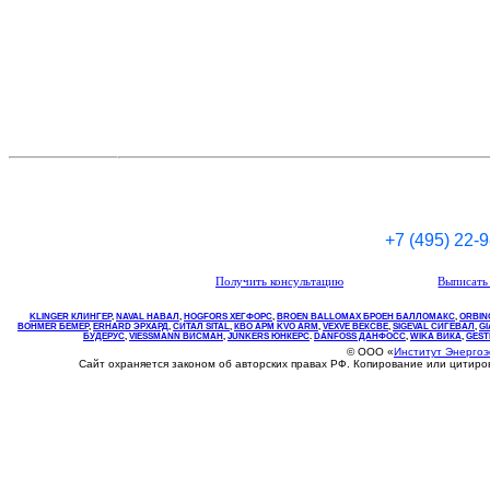
+7 (495) 22-
Получить консультацию
Выписать 
KLINGER КЛИНГЕР
,
NAVAL НАВАЛ
,
НOGFORS ХЕГФОРС
,
BROEN BALLOMAX БРОЕН БАЛЛОМАКС
,
ORBIN
BOHMER БЕМЕР
,
ERHARD ЭРХАРД
,
СИТАЛ SITAL
,
КВО
АРМ
KVO
ARM
,
VEXVE ВЕКСВЕ
,
SIGEVAL СИГЕВАЛ
,
G
БУДЕРУС
,
VIESSMANN ВИСМАН
,
JUNKERS ЮНКЕРС
.
DANFOSS ДАНФОСС
,
WIKA ВИКА
,
GEST
© ООО «
Институт Энерго
Сайт охраняется законом об авторских правах РФ. Копирование или цитир