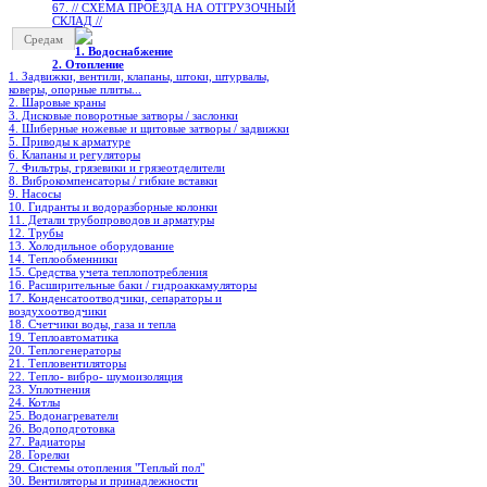
67. // СХЕМА ПРОЕЗДА НА ОТГРУЗОЧНЫЙ
СКЛАД //
Средам
1. Водоснабжение
2. Отопление
1. Задвижки, вентили, клапаны, штоки, штурвалы,
коверы, опорные плиты...
2. Шаровые краны
3. Дисковые поворотные затворы / заслонки
4. Шиберные ножевые и щитовые затворы / задвижки
5. Приводы к арматуре
6. Клапаны и регуляторы
7. Фильтры, грязевики и грязеотделители
8. Виброкомпенсаторы / гибкие вставки
9. Насосы
10. Гидранты и водоразборные колонки
11. Детали трубопроводов и арматуры
12. Трубы
13. Холодильное oборудование
14. Теплообменники
15. Средства учета теплопотребления
16. Расширительные баки / гидроаккамуляторы
17. Конденсатоотводчики, сепараторы и
воздухоотводчики
18. Счетчики воды, газа и тепла
19. Теплоавтоматика
20. Теплогенераторы
21. Тепловентиляторы
22. Тепло- вибро- шумоизоляция
23. Уплотнения
24. Котлы
25. Водонагреватели
26. Водоподготовка
27. Радиаторы
28. Горелки
29. Системы отопления "Теплый пол"
30. Вентиляторы и принадлежности