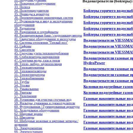
Водонагреватели (бойлеры)
32. Пожарное оборудование
33. Полоса
Бойлеры горячего водосна
34. Полотенцесушители
35. Приводы к арматуре
Бойлеры горячего водосн
36. Проектирование инженерных систем
37. Пусконаладка и ввод в эксплуатацию
Бойлеры горячего водосна
оборудования
Бойлеры горячего водосна
38. Радиаторы
39. Разрешения и сертификаты
Бойлеры горячего водосн
40. Расширительные баки / гидроаккамуляторы
41. Сварочное оборудование и аксессуары
Водонагреватели VIESSMAN
42. Системы отопления "Теплый пол"
Водонагреватели VIESSMAN
43. Сифоны
44. Смесители
Водонагреватели VIESSMAN
45. Средства учета теплопотребления
46. Стабилизаторы напряжения
Водонагреватели газовые 
47. Счетчики воды, газа и тепла
HydroPower
48. Тепло- вибро- шумоизоляция
49. Теплоавтоматика
Водонагреватели газовые 
50. Тепловентиляторы
Водонагреватели газовые 
51. Теплогенераторы
52. Теплообменники
Водонагреватели газовые п
53. Трубы
54. Уголки
Колонки водогрейные газо
55. Умывальники
Колонки водогрейные газов
56. Унитазы
57. Уплотнения
Газовые накопительные вод
58. Установки для очистки сточных вод
59. Фильтры, грязевики и грязеотделители
Газовые накопительные вод
60. Футерованная / Гуммированная арматура
Газовые накопительные вод
61. Холодильное oборудование
62. Шаровые краны
Газовые накопительные во
63. Швеллеры
64. Шиберные ножевые и щитовые затворы /
Газовые накопительные во
задвижки
Газовые накопительные во
65. Электромонтаж
66. Электростанции