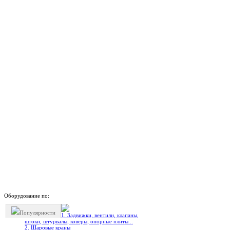
Оборудование по:
Популярности
1. Задвижки, вентили, клапаны,
штоки, штурвалы, коверы, опорные плиты...
2. Шаровые краны