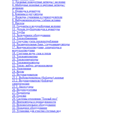
3. Дисковые поворотные затворы / заслонки
4. Шиберные ножевые и щитовые затворы /
задвижки
5. Приводы к арматуре
6. Клапаны и регуляторы
7. Фильтры, грязевики и грязеотделители
8. Виброкомпенсаторы / гибкие вставки
9. Насосы
10. Гидранты и водоразборные колонки
11. Детали трубопроводов и арматуры
12. Трубы
13. Холодильное oборудование
14. Теплообменники
15. Средства учета теплопотребления
16. Расширительные баки / гидроаккамуляторы
17. Конденсатоотводчики, сепараторы и
воздухоотводчики
18. Счетчики воды, газа и тепла
19. Теплоавтоматика
20. Теплогенераторы
21. Тепловентиляторы
22. Тепло- вибро- шумоизоляция
23. Уплотнения
24. Котлы
25. Водонагреватели
25.1. Водонагреватели (бойлеры) газовые
25.2. Водонагреватели (бойлеры)
электрические
25.3. Аксессуары
26. Водоподготовка
27. Радиаторы
28. Горелки
29. Системы отопления "Теплый пол"
30. Вентиляторы и принадлежности
31. Вспомогательное оборудование
32. Пожарное оборудование
33. Установки для очистки сточных вод