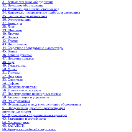
31. Вспомогательное оборудование
32. Пожарное оборудование
33. Установки для очистки сточных вод
34. Контрольно-измерительные приборы и автоматика
35. Стабилизаторы напряжения
36. Электростанции
37. Арматура
38. Лист
39. Швеллеры
40. Двутавр
41. Полоса
42. Уголки
43. Инструменты
44. Сварочное оборудование и аксессуары
45. Ванны
46. Кабины душевые
47. Поддоны душевые
48. Биде
49. Умывальники
50. Мойки
51. Унитазы
52. Писсуары
53. Смесители
54. Сифоны
55. Полотенцесушители
56. Крепежные аксессуары
57. Проектирование инженерных систем
58. Автоматизация и управление
59. Электромонтаж
60. Пусконаладка и ввод в эксплуатацию оборудования
61. Обслуживание, ремонт и реконструкция
инженерных систем
62. Футерованная / Гуммированная арматура
63. Разрешения и сертификаты
64. Металлопрокат
65. КАТАЛОГИ
66. Аренда автомобилей с водителем.