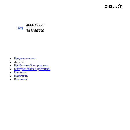
466019559
icq
341146330
Представляемся
Делаем
Прайс-лист/Распродажа
Быстрый заказ и доставка!
Оплатить
Получить
Вакансии