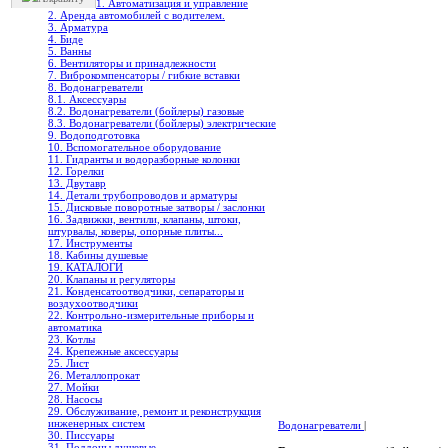
1. Автоматизация и управление
2. Аренда автомобилей с водителем.
3. Арматура
4. Биде
5. Ванны
6. Вентиляторы и принадлежности
7. Виброкомпенсаторы / гибкие вставки
8. Водонагреватели
8.1. Аксессуары
8.2. Водонагреватели (бойлеры) газовые
8.3. Водонагреватели (бойлеры) электрические
9. Водоподготовка
10. Вспомогательное оборудование
11. Гидранты и водоразборные колонки
12. Горелки
13. Двутавр
14. Детали трубопроводов и арматуры
15. Дисковые поворотные затворы / заслонки
16. Задвижки, вентили, клапаны, штоки,
штурвалы, коверы, опорные плиты...
17. Инструменты
18. Кабины душевые
19. КАТАЛОГИ
20. Клапаны и регуляторы
21. Конденсатоотводчики, сепараторы и
воздухоотводчики
22. Контрольно-измерительные приборы и
автоматика
23. Котлы
24. Крепежные аксессуары
25. Лист
26. Металлопрокат
27. Мойки
28. Насосы
29. Обслуживание, ремонт и реконструкция
инженерных систем
Водонагреватели
|
30. Писсуары
31. Поддоны душевые