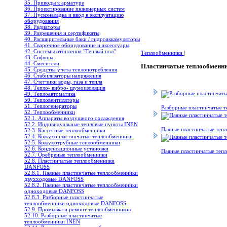
35. Приводы к арматуре
36. Проектирование инженерных систем
37. Пусконаладка и ввод в эксплуатацию
оборудования
38. Радиаторы
39. Разрешения и сертификаты
40. Расширительные баки / гидроаккамуляторы
41. Сварочное оборудование и аксессуары
42. Системы отопления "Теплый пол"
Теплообменники
|
43. Сифоны
44. Смесители
Пластинчатые теплообмен
45. Средства учета теплопотребления
46. Стабилизаторы напряжения
47. Счетчики воды, газа и тепла
48. Тепло- вибро- шумоизоляция
49. Теплоавтоматика
50. Тепловентиляторы
51. Теплогенераторы
Разборные пластинчатые
52. Теплообменники
52.1. Аппараты воздушного охлаждения
52.2. Индивидуальные тепловые пункты INEN
Паяные пластинчатые те
52.3. Кассетные теплообменники
52.4. Кожухопластинчатые теплообменники
52.5. Кожухотрубные теплообменники
52.6. Конденсационные установки
Паяные пластинчатые те
52.7. Оребреные теплообменники
52.8. Пластинчатые теплообменники
DANFOSS
52.8.1. Паяные пластинчатые теплообменники
двухходовые DANFOSS
52.8.2. Паяные пластинчатые теплообменники
одноходовые DANFOSS
52.8.3. Разборные пластинчатые
теплообменники одноходовые DANFOSS
52.9. Промывка и ремонт теплообменников
52.10. Разборные пластинчатые
теплообменники INEN