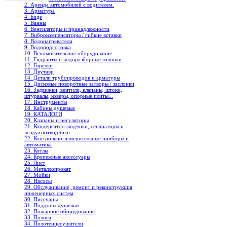
2. Аренда автомобилей с водителем.
3. Арматура
4. Биде
5. Ванны
6. Вентиляторы и принадлежности
7. Виброкомпенсаторы / гибкие вставки
8. Водонагреватели
9. Водоподготовка
10. Вспомогательное оборудование
11. Гидранты и водоразборные колонки
12. Горелки
13. Двутавр
14. Детали трубопроводов и арматуры
15. Дисковые поворотные затворы / заслонки
16. Задвижки, вентили, клапаны, штоки,
штурвалы, коверы, опорные плиты...
17. Инструменты
18. Кабины душевые
19. КАТАЛОГИ
20. Клапаны и регуляторы
21. Конденсатоотводчики, сепараторы и
воздухоотводчики
22. Контрольно-измерительные приборы и
автоматика
23. Котлы
24. Крепежные аксессуары
25. Лист
26. Металлопрокат
27. Мойки
28. Насосы
29. Обслуживание, ремонт и реконструкция
инженерных систем
30. Писсуары
31. Поддоны душевые
32. Пожарное оборудование
33. Полоса
34. Полотенцесушители