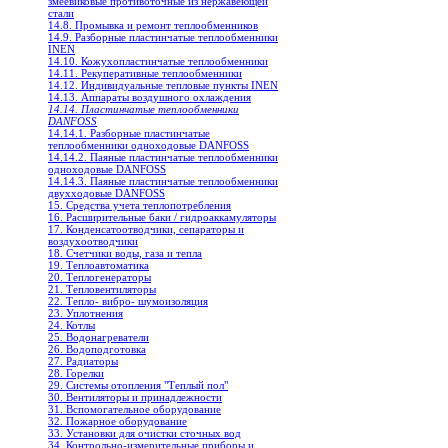
змеевиковые противоточные из нержавеющей
стали
14.8. Промывка и ремонт теплообменников
14.9. Разборные пластинчатые теплообменники
INEN
14.10. Кожухопластинчатые теплообменники
14.11. Рекуперативные теплообменники
14.12. Индивидуальные тепловые пункты INEN
14.13. Аппараты воздушного охлаждения
14.14. Пластинчатые теплообменники
DANFOSS
14.14.1. Разборные пластинчатые
теплообменники одноходовые DANFOSS
14.14.2. Паяные пластинчатые теплообменники
одноходовые DANFOSS
14.14.3. Паяные пластинчатые теплообменники
двухходовые DANFOSS
15. Средства учета теплопотребления
16. Расширительные баки / гидроаккамуляторы
17. Конденсатоотводчики, сепараторы и
воздухоотводчики
18. Счетчики воды, газа и тепла
19. Теплоавтоматика
20. Теплогенераторы
21. Тепловентиляторы
22. Тепло- вибро- шумоизоляция
23. Уплотнения
24. Котлы
25. Водонагреватели
26. Водоподготовка
27. Радиаторы
28. Горелки
29. Системы отопления "Теплый пол"
30. Вентиляторы и принадлежности
31. Вспомогательное оборудование
32. Пожарное оборудование
33. Установки для очистки сточных вод
34. Контрольно-измерительные приборы и