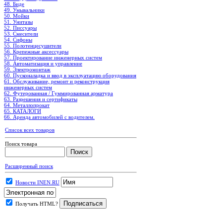
48. Биде
49. Умывальники
50. Мойки
51. Унитазы
52. Писсуары
53. Смесители
54. Сифоны
55. Полотенцесушители
56. Крепежные аксессуары
57. Проектирование инженерных систем
58. Автоматизация и управление
59. Электромонтаж
60. Пусконаладка и ввод в эксплуатацию оборудования
61. Обслуживание, ремонт и реконструкция
инженерных систем
62. Футерованная / Гуммированная арматура
63. Разрешения и сертификаты
64. Металлопрокат
65. КАТАЛОГИ
66. Аренда автомобилей с водителем.
Список всех товаров
Поиск товара
Расширенный поиск
Новости INEN.RU
Получать HTML?