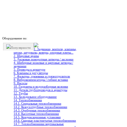
Оборудование по:
Популярности
1. Задвижки, вентили, клапаны,
штоки, штурвалы, коверы, опорные плиты...
2. Шаровые краны
3. Дисковые поворотные затворы / заслонки
4. Шиберные ножевые и щитовые затворы /
задвижки
5. Приводы к арматуре
6. Клапаны и регуляторы
7. Фильтры, грязевики и грязеотделители
8. Виброкомпенсаторы / гибкие вставки
9. Насосы
10. Гидранты и водоразборные колонки
11. Детали трубопроводов и арматуры
12. Трубы
13. Холодильное oборудование
14. Теплообменники
14.1. Спиральные теплообменники
14.2. Кожухотрубные теплообменники
14.3. Оребреные теплообменники
14.4. Кассетные теплообменники
14.5. Конденсационные установки
14.6. Сварные пластинчатые теплообменники
14.7. Теплообменники вертикальные