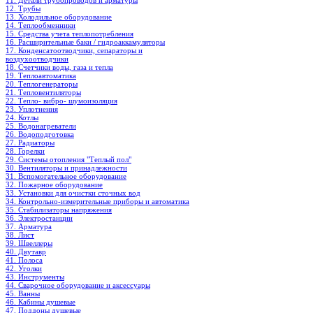
11. Детали трубопроводов и арматуры
12. Трубы
13. Холодильное oборудование
14. Теплообменники
15. Средства учета теплопотребления
16. Расширительные баки / гидроаккамуляторы
17. Конденсатоотводчики, сепараторы и
воздухоотводчики
18. Счетчики воды, газа и тепла
19. Теплоавтоматика
20. Теплогенераторы
21. Тепловентиляторы
22. Тепло- вибро- шумоизоляция
23. Уплотнения
24. Котлы
25. Водонагреватели
26. Водоподготовка
27. Радиаторы
28. Горелки
29. Системы отопления "Теплый пол"
30. Вентиляторы и принадлежности
31. Вспомогательное оборудование
32. Пожарное оборудование
33. Установки для очистки сточных вод
34. Контрольно-измерительные приборы и автоматика
35. Стабилизаторы напряжения
36. Электростанции
37. Арматура
38. Лист
39. Швеллеры
40. Двутавр
41. Полоса
42. Уголки
43. Инструменты
44. Сварочное оборудование и аксессуары
45. Ванны
46. Кабины душевые
47. Поддоны душевые