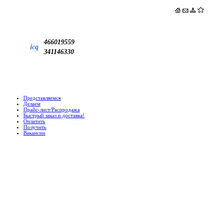
466019559
icq
341146330
Представляемся
Делаем
Прайс-лист/Распродажа
Быстрый заказ и доставка!
Оплатить
Получить
Вакансии