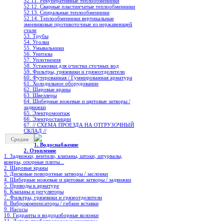
52.11. Рекуперативные теплообменники
52.12. Сварные пластинчатые теплообменники
52.13. Спиральные теплообменники
52.14. Теплообменники вертикальные
змеевиковые противоточные из нержавеющей
стали
53. Трубы
54. Уголки
55. Умывальники
56. Унитазы
57. Уплотнения
58. Установки для очистки сточных вод
59. Фильтры, грязевики и грязеотделители
60. Футерованная / Гуммированная арматура
61. Холодильное oборудование
62. Шаровые краны
63. Швеллеры
64. Шиберные ножевые и щитовые затворы /
задвижки
65. Электромонтаж
66. Электростанции
67. // СХЕМА ПРОЕЗДА НА ОТГРУЗОЧНЫЙ
СКЛАД //
Средам
1. Водоснабжение
2. Отопление
1. Задвижки, вентили, клапаны, штоки, штурвалы,
коверы, опорные плиты...
2. Шаровые краны
3. Дисковые поворотные затворы / заслонки
4. Шиберные ножевые и щитовые затворы / задвижки
5. Приводы к арматуре
6. Клапаны и регуляторы
7. Фильтры, грязевики и грязеотделители
8. Виброкомпенсаторы / гибкие вставки
9. Насосы
10. Гидранты и водоразборные колонки