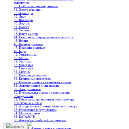
автоматика
35. Стабилизаторы напряжения
36. Электростанции
37. Арматура
38. Лист
39. Швеллеры
40. Двутавр
41. Полоса
42. Уголки
43. Инструменты
44. Сварочное оборудование и аксессуары
45. Ванны
46. Кабины душевые
47. Поддоны душевые
48. Биде
49. Умывальники
50. Мойки
51. Унитазы
52. Писсуары
53. Смесители
54. Сифоны
55. Полотенцесушители
56. Крепежные аксессуары
57. Проектирование инженерных систем
58. Автоматизация и управление
59. Электромонтаж
60. Пусконаладка и ввод в эксплуатацию
оборудования
61. Обслуживание, ремонт и реконструкция
инженерных систем
62. Футерованная / Гуммированная арматура
63. Разрешения и сертификаты
64. Металлопрокат
65. КАТАЛОГИ
66. Аренда автомобилей с водителем.
Алфавиту
1. Автоматизация и управление