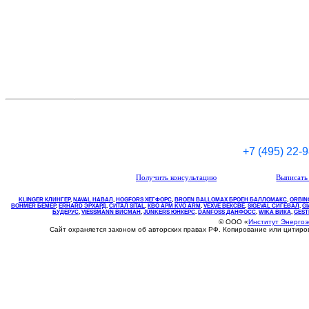
+7 (495) 22-
Получить консультацию
Выписать 
KLINGER КЛИНГЕР
,
NAVAL НАВАЛ
,
НOGFORS ХЕГФОРС
,
BROEN BALLOMAX БРОЕН БАЛЛОМАКС
,
ORBIN
BOHMER БЕМЕР
,
ERHARD ЭРХАРД
,
СИТАЛ SITAL
,
КВО
АРМ
KVO
ARM
,
VEXVE ВЕКСВЕ
,
SIGEVAL СИГЕВАЛ
,
G
БУДЕРУС
,
VIESSMANN ВИСМАН
,
JUNKERS ЮНКЕРС
.
DANFOSS ДАНФОСС
,
WIKA ВИКА
,
GEST
© ООО «
Институт Энерго
Сайт охраняется законом об авторских правах РФ. Копирование или цитир