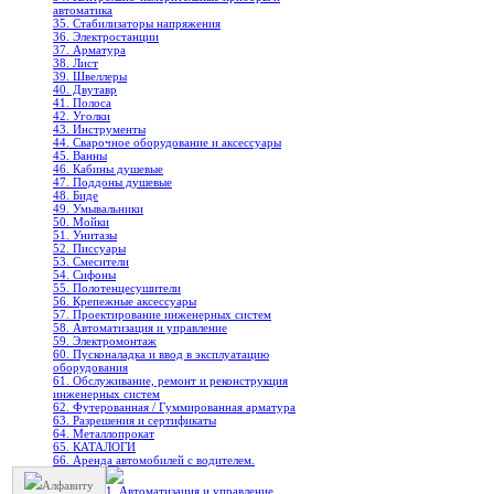
автоматика
35. Стабилизаторы напряжения
36. Электростанции
37. Арматура
38. Лист
39. Швеллеры
40. Двутавр
41. Полоса
42. Уголки
43. Инструменты
44. Сварочное оборудование и аксессуары
45. Ванны
46. Кабины душевые
47. Поддоны душевые
48. Биде
49. Умывальники
50. Мойки
51. Унитазы
52. Писсуары
53. Смесители
54. Сифоны
55. Полотенцесушители
56. Крепежные аксессуары
57. Проектирование инженерных систем
58. Автоматизация и управление
59. Электромонтаж
60. Пусконаладка и ввод в эксплуатацию
оборудования
61. Обслуживание, ремонт и реконструкция
инженерных систем
62. Футерованная / Гуммированная арматура
63. Разрешения и сертификаты
64. Металлопрокат
65. КАТАЛОГИ
66. Аренда автомобилей с водителем.
Алфавиту
1. Автоматизация и управление