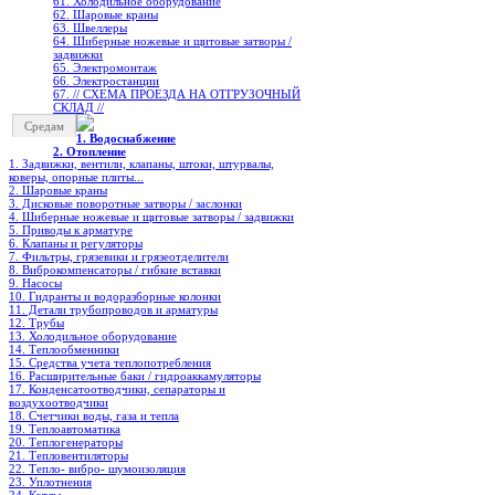
61. Холодильное oборудование
62. Шаровые краны
63. Швеллеры
64. Шиберные ножевые и щитовые затворы /
задвижки
65. Электромонтаж
66. Электростанции
67. // СХЕМА ПРОЕЗДА НА ОТГРУЗОЧНЫЙ
СКЛАД //
Средам
1. Водоснабжение
2. Отопление
1. Задвижки, вентили, клапаны, штоки, штурвалы,
коверы, опорные плиты...
2. Шаровые краны
3. Дисковые поворотные затворы / заслонки
4. Шиберные ножевые и щитовые затворы / задвижки
5. Приводы к арматуре
6. Клапаны и регуляторы
7. Фильтры, грязевики и грязеотделители
8. Виброкомпенсаторы / гибкие вставки
9. Насосы
10. Гидранты и водоразборные колонки
11. Детали трубопроводов и арматуры
12. Трубы
13. Холодильное oборудование
14. Теплообменники
15. Средства учета теплопотребления
16. Расширительные баки / гидроаккамуляторы
17. Конденсатоотводчики, сепараторы и
воздухоотводчики
18. Счетчики воды, газа и тепла
19. Теплоавтоматика
20. Теплогенераторы
21. Тепловентиляторы
22. Тепло- вибро- шумоизоляция
23. Уплотнения