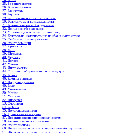
24. Котлы
25. Водонагреватели
26. Водоподготовка
27. Радиаторы
28. Горелки
29. Системы отопления "Теплый пол"
30. Вентиляторы и принадлежности
31. Вспомогательное оборудование
32. Пожарное оборудование
33. Установки для очистки сточных вод
34. Контрольно-измерительные приборы и автоматика
35. Стабилизаторы напряжения
36. Электростанции
37. Арматура
38. Лист
39. Швеллеры
40. Двутавр
41. Полоса
42. Уголки
43. Инструменты
44. Сварочное оборудование и аксессуары
45. Ванны
46. Кабины душевые
47. Поддоны душевые
48. Биде
49. Умывальники
50. Мойки
51. Унитазы
52. Писсуары
53. Смесители
54. Сифоны
55. Полотенцесушители
56. Крепежные аксессуары
57. Проектирование инженерных систем
58. Автоматизация и управление
59. Электромонтаж
60. Пусконаладка и ввод в эксплуатацию оборудования
61. Обслуживание, ремонт и реконструкция