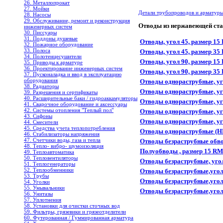
26. Металлопрокат
27. Мойки
Детали трубопроводов и арматур
28. Насосы
29. Обслуживание, ремонт и реконструкция
Отводы из нержавеющей ст
инженерных систем
30. Писсуары
31. Поддоны душевые
Отводы, угол 45, размер 1
32. Пожарное оборудование
33. Полоса
Отводы, угол 45, размер 3
34. Полотенцесушители
Отводы, угол 90, размер 1
35. Приводы к арматуре
36. Проектирование инженерных систем
Отводы, угол 90, размер 3
37. Пусконаладка и ввод в эксплуатацию
оборудования
Отводы однораструбные, уг
38. Радиаторы
Отводы однораструбные, уг
39. Разрешения и сертификаты
40. Расширительные баки / гидроаккамуляторы
Отводы однораструбные, уг
41. Сварочное оборудование и аксессуары
42. Системы отопления "Теплый пол"
Отводы однораструбные, уг
43. Сифоны
Отводы однораструбные, уг
44. Смесители
45. Средства учета теплопотребления
Отводы однораструбные (НР
46. Стабилизаторы напряжения
47. Счетчики воды, газа и тепла
Отводы безраструбные обво
48. Тепло- вибро- шумоизоляция
Полуобводы , размер 15 RM
49. Теплоавтоматика
50. Тепловентиляторы
Отводы безраструбные, уго
51. Теплогенераторы
52. Теплообменники
Отводы безраструбные,угол
53. Трубы
Отводы безраструбные,угол
54. Уголки
55. Умывальники
Отводы безраструбные,угол
56. Унитазы
57. Уплотнения
58. Установки для очистки сточных вод
59. Фильтры, грязевики и грязеотделители
60. Футерованная / Гуммированная арматура