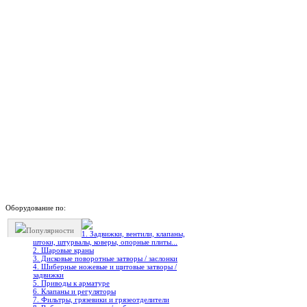
Оборудование по:
Популярности
1. Задвижки, вентили, клапаны,
штоки, штурвалы, коверы, опорные плиты...
2. Шаровые краны
3. Дисковые поворотные затворы / заслонки
4. Шиберные ножевые и щитовые затворы /
задвижки
5. Приводы к арматуре
6. Клапаны и регуляторы
7. Фильтры, грязевики и грязеотделители