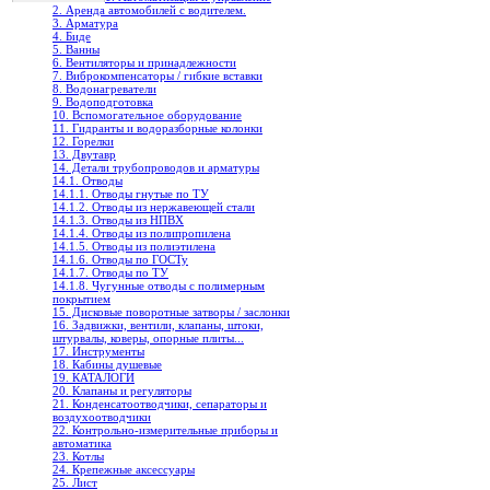
2. Аренда автомобилей с водителем.
3. Арматура
4. Биде
5. Ванны
6. Вентиляторы и принадлежности
7. Виброкомпенсаторы / гибкие вставки
8. Водонагреватели
9. Водоподготовка
10. Вспомогательное оборудование
11. Гидранты и водоразборные колонки
12. Горелки
13. Двутавр
14. Детали трубопроводов и арматуры
14.1. Отводы
14.1.1. Отводы гнутые по ТУ
14.1.2. Отводы из нержавеющей стали
14.1.3. Отводы из НПВХ
14.1.4. Отводы из полипропилена
14.1.5. Отводы из полиэтилена
14.1.6. Отводы по ГОСТу
14.1.7. Отводы по ТУ
14.1.8. Чугунные отводы с полимерным
покрытием
15. Дисковые поворотные затворы / заслонки
16. Задвижки, вентили, клапаны, штоки,
штурвалы, коверы, опорные плиты...
17. Инструменты
18. Кабины душевые
19. КАТАЛОГИ
20. Клапаны и регуляторы
21. Конденсатоотводчики, сепараторы и
воздухоотводчики
22. Контрольно-измерительные приборы и
автоматика
23. Котлы
24. Крепежные аксессуары
25. Лист