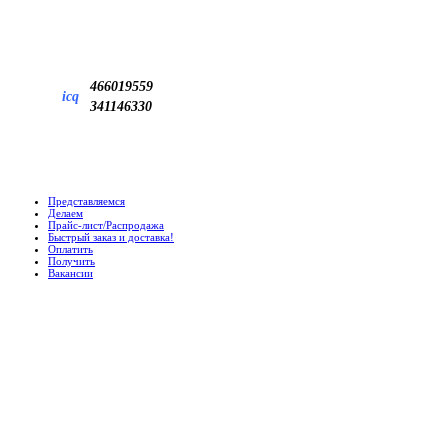
466019559
icq
341146330
Представляемся
Делаем
Прайс-лист/Распродажа
Быстрый заказ и доставка!
Оплатить
Получить
Вакансии