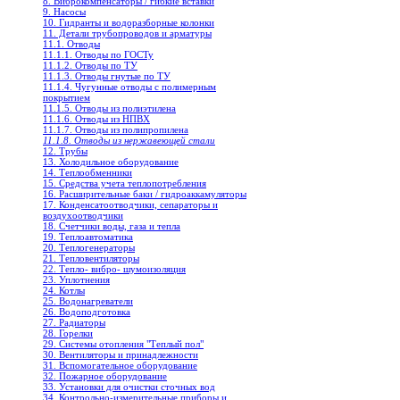
8. Виброкомпенсаторы / гибкие вставки
9. Насосы
10. Гидранты и водоразборные колонки
11. Детали трубопроводов и арматуры
11.1. Отводы
11.1.1. Отводы по ГОСТу
11.1.2. Отводы по ТУ
11.1.3. Отводы гнутые по ТУ
11.1.4. Чугунные отводы с полимерным
покрытием
11.1.5. Отводы из полиэтилена
11.1.6. Отводы из НПВХ
11.1.7. Отводы из полипропилена
11.1.8. Отводы из нержавеющей стали
12. Трубы
13. Холодильное oборудование
14. Теплообменники
15. Средства учета теплопотребления
16. Расширительные баки / гидроаккамуляторы
17. Конденсатоотводчики, сепараторы и
воздухоотводчики
18. Счетчики воды, газа и тепла
19. Теплоавтоматика
20. Теплогенераторы
21. Тепловентиляторы
22. Тепло- вибро- шумоизоляция
23. Уплотнения
24. Котлы
25. Водонагреватели
26. Водоподготовка
27. Радиаторы
28. Горелки
29. Системы отопления "Теплый пол"
30. Вентиляторы и принадлежности
31. Вспомогательное оборудование
32. Пожарное оборудование
33. Установки для очистки сточных вод
34. Контрольно-измерительные приборы и