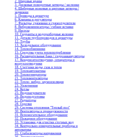
2. Шаровые краны
3. Дисковые поворотные затворы / заслонки
4. Шиберные ножевые и щитовые затворы /
задвижки
5. Приводы к арматуре
6. Клапаны и регуляторы
7. Фильтры, грязевики и грязеотделители
8. Виброкомпенсаторы / гибкие вставки
9. Насосы
10. Гидранты и водоразборные колонки
11. Детали трубопроводов и арматуры
12. Трубы
13. Холодильное oборудование
14. Теплообменники
15. Средства учета теплопотребления
16. Расширительные баки / гидроаккамуляторы
17. Конденсатоотводчики, сепараторы и
воздухоотводчики
18. Счетчики воды, газа и тепла
19. Теплоавтоматика
20. Теплогенераторы
21. Тепловентиляторы
22. Тепло- вибро- шумоизоляция
23. Уплотнения
24. Котлы
25. Водонагреватели
26. Водоподготовка
27. Радиаторы
28. Горелки
29. Системы отопления "Теплый пол"
30. Вентиляторы и принадлежности
31. Вспомогательное оборудование
32. Пожарное оборудование
33. Установки для очистки сточных вод
34. Контрольно-измерительные приборы и
автоматика
35. Стабилизаторы напряжения
36. Электростанции