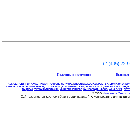
+7 (495) 22-
Получить консультацию
Выписать 
KLINGER КЛИНГЕР
,
NAVAL НАВАЛ
,
НOGFORS ХЕГФОРС
,
BROEN BALLOMAX БРОЕН БАЛЛОМАКС
,
ORBIN
BOHMER БЕМЕР
,
ERHARD ЭРХАРД
,
СИТАЛ SITAL
,
КВО
АРМ
KVO
ARM
,
VEXVE ВЕКСВЕ
,
SIGEVAL СИГЕВАЛ
,
G
БУДЕРУС
,
VIESSMANN ВИСМАН
,
JUNKERS ЮНКЕРС
.
DANFOSS ДАНФОСС
,
WIKA ВИКА
,
GEST
© ООО «
Институт Энерго
Сайт охраняется законом об авторских правах РФ. Копирование или цитир