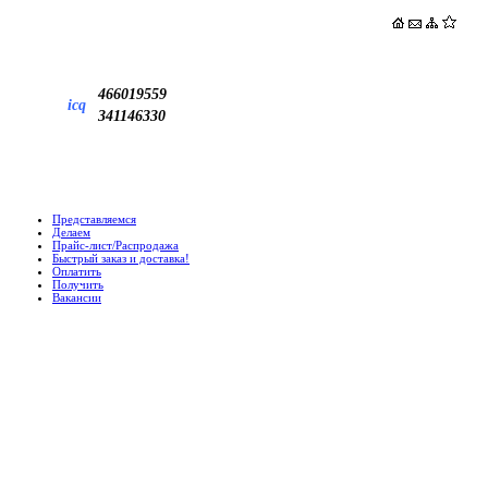
466019559
icq
341146330
Представляемся
Делаем
Прайс-лист/Распродажа
Быстрый заказ и доставка!
Оплатить
Получить
Вакансии