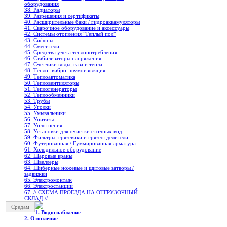
оборудования
38. Радиаторы
39. Разрешения и сертификаты
40. Расширительные баки / гидроаккамуляторы
41. Сварочное оборудование и аксессуары
42. Системы отопления "Теплый пол"
43. Сифоны
44. Смесители
45. Средства учета теплопотребления
46. Стабилизаторы напряжения
47. Счетчики воды, газа и тепла
48. Тепло- вибро- шумоизоляция
49. Теплоавтоматика
50. Тепловентиляторы
51. Теплогенераторы
52. Теплообменники
53. Трубы
54. Уголки
55. Умывальники
56. Унитазы
57. Уплотнения
58. Установки для очистки сточных вод
59. Фильтры, грязевики и грязеотделители
60. Футерованная / Гуммированная арматура
61. Холодильное oборудование
62. Шаровые краны
63. Швеллеры
64. Шиберные ножевые и щитовые затворы /
задвижки
65. Электромонтаж
66. Электростанции
67. // СХЕМА ПРОЕЗДА НА ОТГРУЗОЧНЫЙ
СКЛАД //
Средам
1. Водоснабжение
2. Отопление