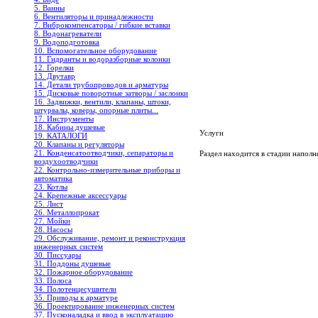
5. Ванны
6. Вентиляторы и принадлежности
7. Виброкомпенсаторы / гибкие вставки
8. Водонагреватели
9. Водоподготовка
10. Вспомогательное оборудование
11. Гидранты и водоразборные колонки
12. Горелки
13. Двутавр
14. Детали трубопроводов и арматуры
15. Дисковые поворотные затворы / заслонки
16. Задвижки, вентили, клапаны, штоки,
штурвалы, коверы, опорные плиты...
17. Инструменты
18. Кабины душевые
Услуги
19. КАТАЛОГИ
20. Клапаны и регуляторы
21. Конденсатоотводчики, сепараторы и
Раздел находится в стадии наполне
воздухоотводчики
22. Контрольно-измерительные приборы и
автоматика
23. Котлы
24. Крепежные аксессуары
25. Лист
26. Металлопрокат
27. Мойки
28. Насосы
29. Обслуживание, ремонт и реконструкция
инженерных систем
30. Писсуары
31. Поддоны душевые
32. Пожарное оборудование
33. Полоса
34. Полотенцесушители
35. Приводы к арматуре
36. Проектирование инженерных систем
37. Пусконаладка и ввод в эксплуатацию